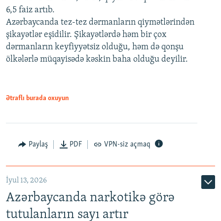
6,5 faiz artıb.
Azərbaycanda tez-tez dərmanların qiymətlərindən
şikayətlər eşidilir. Şikayətlərdə həm bir çox
dərmanların keyfiyyətsiz olduğu, həm də qonşu
ölkələrlə müqayisədə kəskin baha olduğu deyilir.
Ətraflı burada oxuyun
Paylaş
PDF
VPN-siz açmaq
İyul 13, 2026
Azərbaycanda narkotikə görə
tutulanların sayı artır