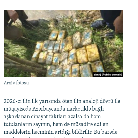
Arxiv fotosu
2026-cı ilin ilk yarısında ötən ilin analoji dövrü ilə
müqayisədə Azərbaycanda narkotiklə bağlı
aşkarlanan cinayət faktları azalsa da həm
tutulanların sayının, həm də müsadirə edilən
maddələrin həcminin artdığı bildirilir. Bu barədə