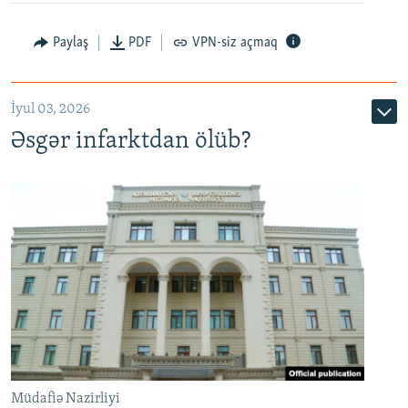
Auto
240p
360p
480p
Paylaş
PDF
VPN-siz açmaq
720p
1080p
İyul 03, 2026
Əsgər infarktdan ölüb?
Müdafiə Nazirliyi