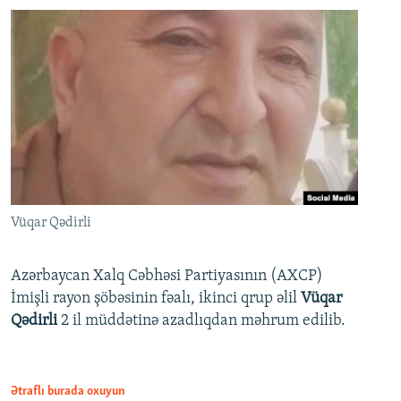
Vüqar Qədirli
Azərbaycan Xalq Cəbhəsi Partiyasının (AXCP)
İmişli rayon şöbəsinin fəalı, ikinci qrup əlil
Vüqar
Qədirli
2 il müddətinə azadlıqdan məhrum edilib.
Ətraflı burada oxuyun