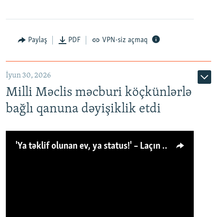
Paylaş
PDF
VPN-siz açmaq
İyun 30, 2026
Milli Məclis məcburi köçkünlərlə
bağlı qanuna dəyişiklik etdi
'Ya təklif olunan ev, ya status!' – Laçın köçkünü: 'Laçından başqa heç hara!'