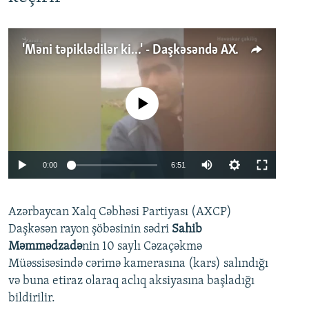
'Məni təpiklədilər ki...' - Daşkəsəndə AXCP fəalının yaxınları onun həbsinə etiraz edirlər
No media source currently available
Auto
0:00
6:51
240p
Azərbaycan Xalq Cəbhəsi Partiyası (AXCP)
360p
Daşkəsən rayon şöbəsinin sədri
Sahib
480p
Auto
240p
360p
480p
Məmmədzadə
nin 10 saylı Cəzaçəkmə
720p
Müəssisəsində cərimə kamerasına (kars) salındığı
720p
1080p
və buna etiraz olaraq aclıq aksiyasına başladığı
1080p
bildirilir.