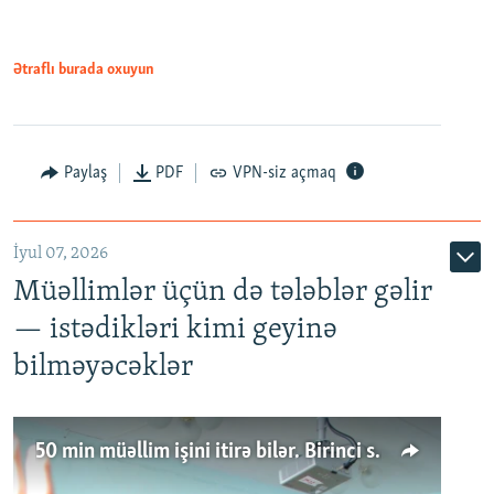
Ətraflı burada oxuyun
Paylaş
PDF
VPN-siz açmaq
İyul 07, 2026
Müəllimlər üçün də tələblər gəlir
— istədikləri kimi geyinə
bilməyəcəklər
50 min müəllim işini itirə bilər. Birinci sinfə gedənlər azalır