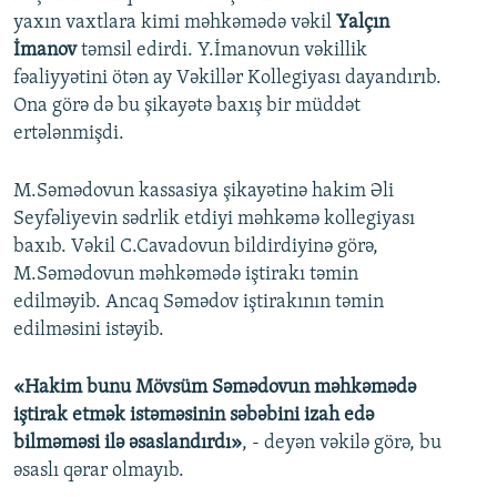
yaxın vaxtlara kimi məhkəmədə vəkil
Yalçın
İmanov
təmsil edirdi. Y.İmanovun vəkillik
fəaliyyətini ötən ay Vəkillər Kollegiyası dayandırıb.
Ona görə də bu şikayətə baxış bir müddət
ertələnmişdi.
M.Səmədovun kassasiya şikayətinə hakim Əli
Seyfəliyevin sədrlik etdiyi məhkəmə kollegiyası
baxıb. Vəkil C.Cavadovun bildirdiyinə görə,
M.Səmədovun məhkəmədə iştirakı təmin
edilməyib. Ancaq Səmədov iştirakının təmin
edilməsini istəyib.
«Hakim bunu Mövsüm Səmədovun məhkəmədə
iştirak etmək istəməsinin səbəbini izah edə
bilməməsi ilə əsaslandırdı»
, - deyən vəkilə görə, bu
əsaslı qərar olmayıb.