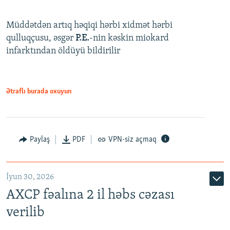
Müddətdən artıq həqiqi hərbi xidmət hərbi
qulluqçusu, əsgər
P.E.
-nin kəskin miokard
infarktından öldüyü bildirilir
Ətraflı burada oxuyun
Paylaş
PDF
VPN-siz açmaq
İyun 30, 2026
AXCP fəalına 2 il həbs cəzası
verilib