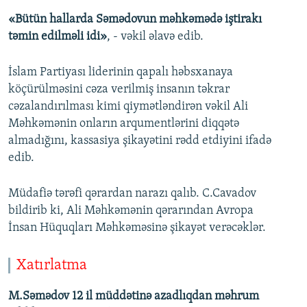
«Bütün hallarda Səmədovun məhkəmədə iştirakı
təmin edilməli idi»
, - vəkil əlavə edib.
İslam Partiyası liderinin qapalı həbsxanaya
köçürülməsini cəza verilmiş insanın təkrar
cəzalandırılması kimi qiymətləndirən vəkil Ali
Məhkəmənin onların arqumentlərini diqqətə
almadığını, kassasiya şikayətini rədd etdiyini ifadə
edib.
Müdafiə tərəfi qərardan narazı qalıb. C.Cavadov
bildirib ki, Ali Məhkəmənin qərarından Avropa
İnsan Hüquqları Məhkəməsinə şikayət verəcəklər.
Xatırlatma
M.Səmədov 12 il müddətinə azadlıqdan məhrum