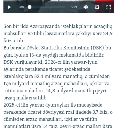
Auto
0:00
5:23
240p
Son bir ildə Azərbaycanda istehlakçıların
360p
əczaçılıq
məhsulları və tibbi ləvazimatlara çəkdiyi xərc 24,9
480p
Auto
240p
360p
480p
faiz artıb.
720p
Bu barədə Dövlət Statistika Komitəsinin (DSK) bu
720p
1080p
gün, iyulun 16-da yaydığı məlumatda bildirilir.
1080p
DSK vurğulayır ki, 2026-cı ilin yanvar-iyun
aylarında pərakəndə ticarət şəbəkəsində
istehlakçılara 32,4 milyard manatlıq, o cümlədən
17,6 milyard manatlıq ərzaq məhsulları, içkilər və
tütün məmulatları, 14,8 milyard manatlıq qeyri-
ərzaq malları satılıb.
2025-ci ilin yanvar-iyun ayları ilə müqayisədə
pərakəndə ticarət dövriyyəsi real ifadədə 3,7 faiz, o
cümlədən ərzaq məhsulları, içkilər və tütün
məmulatları üzrə 1,4 faiz, qeyri-ərzaq malları üzrə