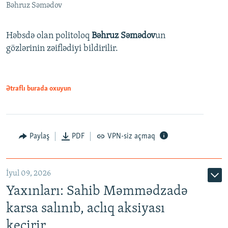
Bəhruz Səmədov
Həbsdə olan politoloq
Bəhruz Səmədov
un
gözlərinin zəiflədiyi bildirilir.
Ətraflı burada oxuyun
Paylaş
PDF
VPN-siz açmaq
İyul 09, 2026
Yaxınları: Sahib Məmmədzadə
karsa salınıb, aclıq aksiyası
keçirir