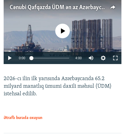
Cənubi Qafqazda ÜDM ən az Azərbaycanda artır: Qonşuları niyə Bakını qabaqlaya bilir?
No media source currently available
Auto
0:00
4:00
240p
2026-cı ilin ilk yarısında Azərbaycanda 65.2
360p
milyard manatlıq ümumi daxili məhsul (ÜDM)
480p
Auto
240p
360p
480p
istehsal edilib.
720p
720p
1080p
1080p
Ətraflı burada oxuyun