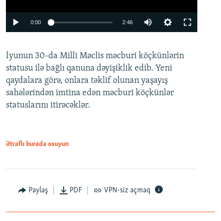
Auto
0:00
2:46
240p
İyunun 30-da Milli Məclis məcburi köçkünlərin
360p
statusu ilə bağlı qanuna dəyişiklik edib. Yeni
480p
qaydalara görə, onlara təklif olunan yaşayış
720p
sahələrindən imtina edən məcburi köçkünlər
statuslarını itirəcəklər.
1080p
Ətraflı burada oxuyun
Auto
240p
360p
480p
Paylaş
PDF
VPN-siz açmaq
720p
1080p