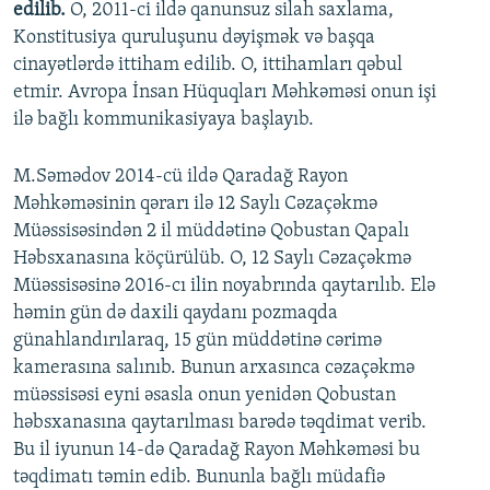
edilib.
O, 2011-ci ildə qanunsuz silah saxlama,
Konstitusiya quruluşunu dəyişmək və başqa
cinayətlərdə ittiham edilib. O, ittihamları qəbul
etmir. Avropa İnsan Hüquqları Məhkəməsi onun işi
ilə bağlı kommunikasiyaya başlayıb.
M.Səmədov 2014-cü ildə Qaradağ Rayon
Məhkəməsinin qərarı ilə 12 Saylı Cəzaçəkmə
Müəssisəsindən 2 il müddətinə Qobustan Qapalı
Həbsxanasına köçürülüb. O, 12 Saylı Cəzaçəkmə
Müəssisəsinə 2016-cı ilin noyabrında qaytarılıb. Elə
həmin gün də daxili qaydanı pozmaqda
günahlandırılaraq, 15 gün müddətinə cərimə
kamerasına salınıb. Bunun arxasınca cəzaçəkmə
müəssisəsi eyni əsasla onun yenidən Qobustan
həbsxanasına qaytarılması barədə təqdimat verib.
Bu il iyunun 14-də Qaradağ Rayon Məhkəməsi bu
təqdimatı təmin edib. Bununla bağlı müdafiə