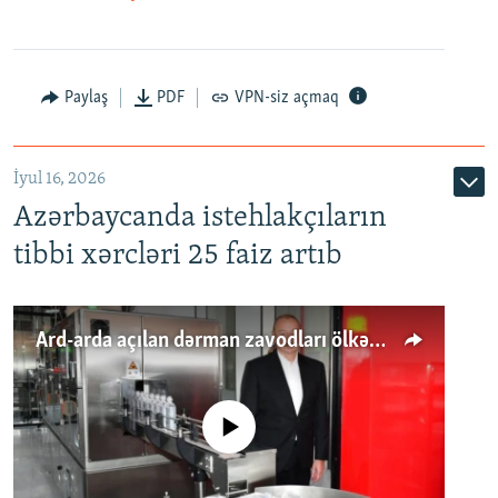
Paylaş
PDF
VPN-siz açmaq
İyul 16, 2026
Azərbaycanda istehlakçıların
tibbi xərcləri 25 faiz artıb
Ard-arda açılan dərman zavodları ölkənin tələbatını ödəyirmi?
No media source currently available