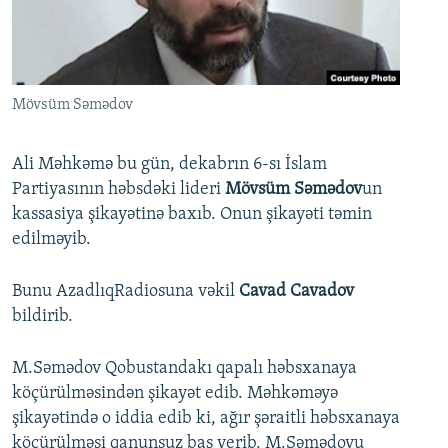
İNFOQRAFIKA
AZƏRBAYCAN ƏDƏBIYYATI KITABXANASI
MISSIYAMIZ
BIZI IZLƏ
KARIKATURA
İSLAM VƏ DEMOKRATIYA
PEŞƏ ETIKASI VƏ JURNALISTIKA STANDARTLARIMIZ
İZ - MƏDƏNIYYƏT PROQRAMI
MATERIALLARIMIZDAN ISTIFADƏ
Mövsüm Səmədov
AZADLIQRADIOSU MOBIL TELEFONUNUZDA
RFE/RL-in bütün saytları
BIZIMLƏ ƏLAQƏ
Ali Məhkəmə bu gün, dekabrın 6-sı İslam
Partiyasının həbsdəki lideri
Mövsüm Səmədov
un
XƏBƏR BÜLLETENLƏRIMIZ
kassasiya şikayətinə baxıb. Onun şikayəti təmin
edilməyib.
Bunu AzadlıqRadiosuna vəkil
Cavad Cavadov
bildirib.
M.Səmədov Qobustandakı qapalı həbsxanaya
köçürülməsindən şikayət edib. Məhkəməyə
şikayətində o iddia edib ki, ağır şəraitli həbsxanaya
köçürülməsi qanunsuz baş verib. M.Səmədovu