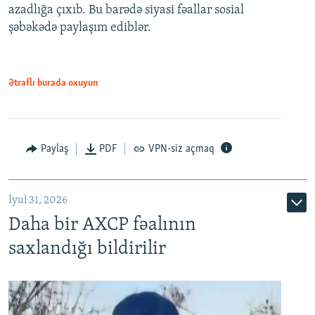
azadlığa çıxıb. Bu barədə siyasi fəallar sosial
şəbəkədə paylaşım ediblər.
Ətraflı burada oxuyun
Paylaş
PDF
VPN-siz açmaq
İyul 31, 2026
Daha bir AXCP fəalının
saxlandığı bildirilir