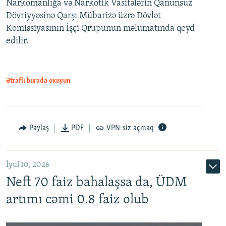
Narkomanlığa və Narkotik Vasitələrin Qanunsuz
Dövriyyəsinə Qarşı Mübarizə üzrə Dövlət
Komissiyasının İşçi Qrupunun məlumatında qeyd
edilir.
Ətraflı burada oxuyun
Paylaş
PDF
VPN-siz açmaq
İyul 10, 2026
Neft 70 faiz bahalaşsa da, ÜDM
artımı cəmi 0.8 faiz olub