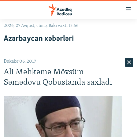
Keçid
linkləri
Əsas
2026, 07 Avqust, cümə, Bakı vaxtı 13:56
məzmuna
GÜNDƏM
Azərbaycan xəbərləri
qayıt
#İZAHLA
Əsas
KORRUPSIOMETR
naviqasiyaya
Dekabr 06, 2017
qayıt
#ƏSLINDƏ
Axtarışa
Ali Məhkəmə Mövsüm
FƏRQƏ BAX
keç
Səmədovu Qobustanda saxladı
QANUNI DOĞRU
ARAŞDIRMA
MULTIMEDIA
RADIO ARXIV
VIDEO
HAQQIMIZDA
FOTOQALEREYA
OXU ZALI