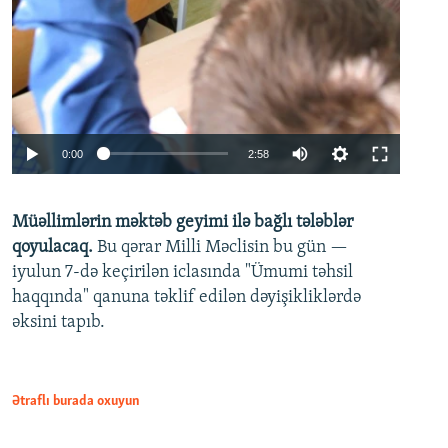
Auto
0:00
2:58
240p
Müəllimlərin məktəb geyimi ilə bağlı tələblər
360p
qoyulacaq.
Bu qərar Milli Məclisin bu gün —
480p
iyulun 7-də keçirilən iclasında "Ümumi təhsil
720p
haqqında" qanuna təklif edilən dəyişikliklərdə
əksini tapıb.
1080p
Ətraflı burada oxuyun