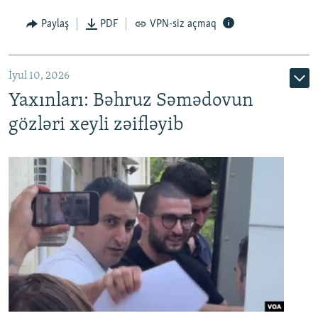
Paylaş
PDF
VPN-siz açmaq
İyul 10, 2026
Yaxınları: Bəhruz Səmədovun
gözləri xeyli zəifləyib