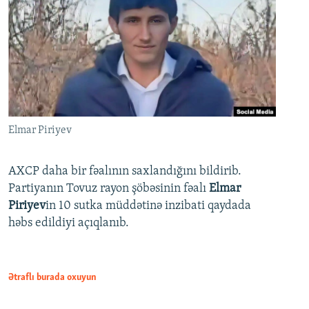
Elmar Piriyev
AXCP daha bir fəalının saxlandığını bildirib.
Partiyanın Tovuz rayon şöbəsinin fəalı
Elmar
Piriyev
in 10 sutka müddətinə inzibati qaydada
həbs edildiyi açıqlanıb.
Ətraflı burada oxuyun