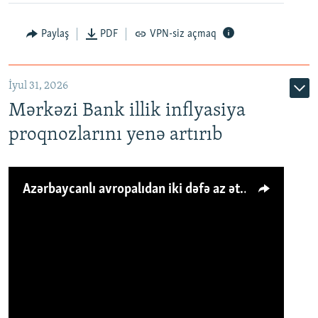
Paylaş
PDF
VPN-siz açmaq
İyul 31, 2026
Mərkəzi Bank illik inflyasiya
proqnozlarını yenə artırıb
Azərbaycanlı avropalıdan iki dəfə az ət yeyir, amma... 'Qiymət artımı qaçılmazdır'