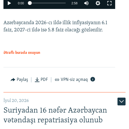
Auto
0:00
2:58
240p
Azərbaycanda 2026-cı ildə illik inflyasiyanın 6.1
360p
faiz, 2027-ci ildə isə 5.8 faiz olacağı gözlənilir.
480p
720p
1080p
Ətraflı burada oxuyun
Paylaş
PDF
VPN-siz açmaq
İyul 20, 2026
Auto
240p
360p
480p
Suriyadan 16 nəfər Azərbaycan
720p
1080p
vətəndaşı repatriasiya olunub