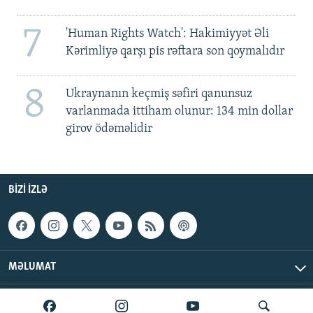
7
'Human Rights Watch': Hakimiyyət Əli
Kərimliyə qarşı pis rəftara son qoymalıdır
8
Ukraynanın keçmiş səfiri qanunsuz
varlanmada ittiham olunur: 134 min dollar
girov ödəməlidir
BIZI IZLƏ
MƏLUMAT
AzadlıqRadiosu © 2026 Inc. | Bütün hüquqlar qorunur