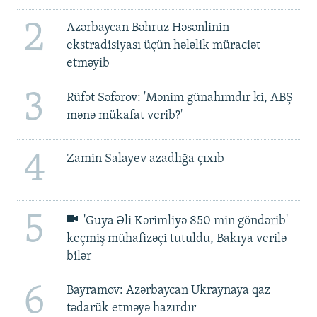
2
Azərbaycan Bəhruz Həsənlinin
ekstradisiyası üçün hələlik müraciət
etməyib
3
Rüfət Səfərov: 'Mənim günahımdır ki, ABŞ
mənə mükafat verib?'
4
Zamin Salayev azadlığa çıxıb
5
'Guya Əli Kərimliyə 850 min göndərib' –
keçmiş mühafizəçi tutuldu, Bakıya verilə
bilər
6
Bayramov: Azərbaycan Ukraynaya qaz
tədarük etməyə hazırdır