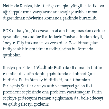
Nəticədə Rusiya, bir atleti çıxmaqla, yüngül atletika və
ağırlıqqaldırma yarışlarından uzaqlaşdırılıb, amma
digər idman növlərinə komanda şəklində buraxılıb.
BOK daha yüngül cəzaya da əl ata bilər, məsələn cərimə
qoya bilər, yaxud fərdi atletlərin Rusiya adından deyil,
“neytral” iştirakına icazə verə bilər. Bəzi idmançılar
indiyədək bir sıra idman tədbirlərinə bu formada
qatılıblar.
Rusiya prezidenti
Vladimir Putin
daxil olmaqla bütün
rəsmilər dövlətin dopinq qəbulunda əli olmadığını
bildirib. Putin ötən ay bildirib ki, bu ittihamları
Birləşmiş Ştatlar ortaya atıb və məqsəd gələn ilki
prezident seçkisində ona problem yaratmaqdır. Putin
seçkiyə gedəcəyini rəsmən açıqlamasa da, belə edəcəyi
və qalib gələcəyi gözlənir.