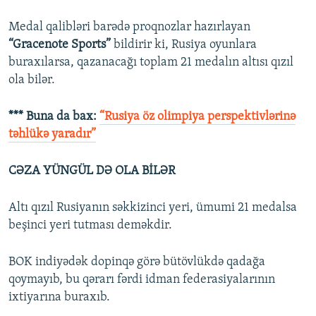
Medal qalibləri barədə proqnozlar hazırlayan
“Gracenote Sports”
bildirir ki, Rusiya oyunlara
buraxılarsa, qazanacağı toplam 21 medalın altısı qızıl
ola bilər.
*** Buna da bax:
“Rusiya öz olimpiya perspektivlərinə
təhlükə yaradır”
CƏZA YÜNGÜL DƏ OLA BİLƏR
Altı qızıl Rusiyanın səkkizinci yeri, ümumi 21 medalsa
beşinci yeri tutması deməkdir.
BOK indiyədək dopinqə görə bütövlükdə qadağa
qoymayıb, bu qərarı fərdi idman federasiyalarının
ixtiyarına buraxıb.