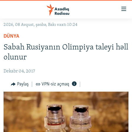
Keçid
linkləri
Əsas
2026, 08 Avqust, şənbə, Bakı vaxtı 10:24
məzmuna
GÜNDƏM
DÜNYA
qayıt
#İZAHLA
Əsas
Sabah Rusiyanın Olimpiya taleyi həll
KORRUPSIOMETR
naviqasiyaya
olunur
qayıt
#ƏSLINDƏ
Axtarışa
Dekabr 04, 2017
FƏRQƏ BAX
keç
QANUNI DOĞRU
Paylaş
VPN-siz açmaq
ARAŞDIRMA
MULTIMEDIA
RADIO ARXIV
VIDEO
HAQQIMIZDA
FOTOQALEREYA
OXU ZALI