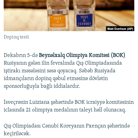
İNFOQRAFIKA
AZƏRBAYCAN ƏDƏBIYYATI KITABXANASI
MISSIYAMIZ
BIZI IZLƏ
KARIKATURA
İSLAM VƏ DEMOKRATIYA
PEŞƏ ETIKASI VƏ JURNALISTIKA STANDARTLARIMIZ
İZ - MƏDƏNIYYƏT PROQRAMI
MATERIALLARIMIZDAN ISTIFADƏ
Dopinq testi
AZADLIQRADIOSU MOBIL TELEFONUNUZDA
RFE/RL-in bütün saytları
BIZIMLƏ ƏLAQƏ
Dekabrın 5-də
Beynəlxalq Olimpiya Komitəsi (BOK)
XƏBƏR BÜLLETENLƏRIMIZ
Rusiyanın gələn ilin fevralında Qış Olimpiadasında
iştirakı məsələsini səsə qoyacaq. Səbəb Rusiyada
idmançıların dopinq qəbul etməsinə dövlətin
sponsorluğuyla bağlı iddialardır.
İsveçrənin Luiziana şəhərində BOK icraiyyə komitəsinin
iclasında 21 olimpiya medalının taleyi həll olunacaq.
Qış Olimpiadası Cənubi Koreyanın Pxençan şəhərində
keçiriləcək.