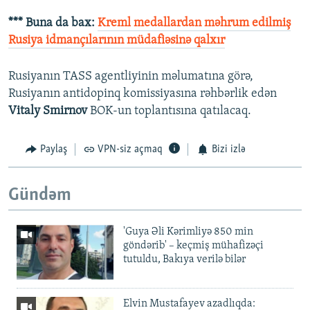
*** Buna da bax:
Kreml medallardan məhrum edilmiş
Rusiya idmançılarının müdafiəsinə qalxır
Rusiyanın TASS agentliyinin məlumatına görə,
Rusiyanın antidopinq komissiyasına rəhbərlik edən
Vitaly Smirnov
BOK-un toplantısına qatılacaq.
Paylaş
VPN-siz açmaq
Bizi izlə
Gündəm
'Guya Əli Kərimliyə 850 min
göndərib' – keçmiş mühafizəçi
tutuldu, Bakıya verilə bilər
Elvin Mustafayev azadlıqda: