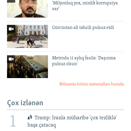
'Milyonluq yox, minlik korrupsiya
var'
Gürcüstan ali təhsili pulsuz etdi
Metroda 11 aylıq fasilə: 'Daşınma
pulsuz olsun'
Bölmənin bütün materialları burada
Çox izlənən
1
Tramp: İranla müharibə 'çox tezliklə'
başa çatacaq