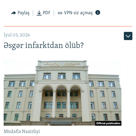
Auto
240p
360p
480p
Paylaş
PDF
VPN-siz açmaq
720p
1080p
İyul 03, 2026
Əsgər infarktdan ölüb?
Müdafiə Nazirliyi