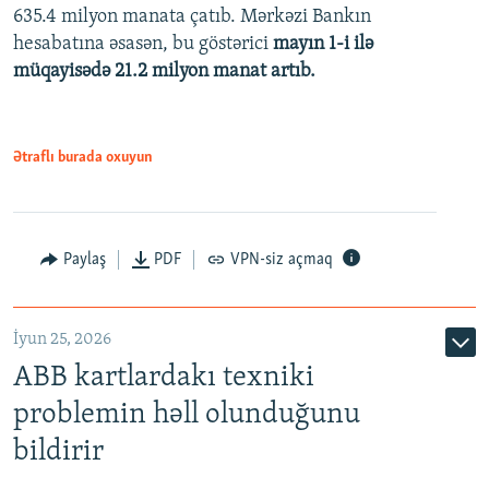
635.4 milyon manata çatıb. Mərkəzi Bankın
720p
hesabatına əsasən, bu göstərici
mayın 1-i ilə
müqayisədə 21.2 milyon manat artıb.
1080p
Ətraflı burada oxuyun
Auto
240p
360p
480p
Paylaş
PDF
VPN-siz açmaq
720p
1080p
İyun 25, 2026
ABB kartlardakı texniki
problemin həll olunduğunu
bildirir