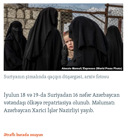
Suriyanın şimalında qaçqın düşərgəsi, arxiv fotosu
İyulun 18 və 19-da Suriyadan 16 nəfər Azərbaycan
vətəndaşı ölkəyə repatriasiya olunub. Məlumatı
Azərbaycan Xarici İşlər Nazirliyi yayıb.
Ətraflı burada oxuyun