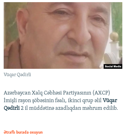
Vüqar Qədirli
Azərbaycan Xalq Cəbhəsi Partiyasının (AXCP)
İmişli rayon şöbəsinin fəalı, ikinci qrup əlil
Vüqar
Qədirli
2 il müddətinə azadlıqdan məhrum edilib.
Ətraflı burada oxuyun