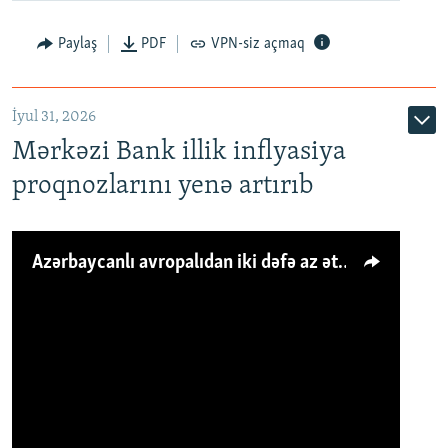
Paylaş
PDF
VPN-siz açmaq
İyul 31, 2026
Mərkəzi Bank illik inflyasiya
proqnozlarını yenə artırıb
Azərbaycanlı avropalıdan iki dəfə az ət yeyir, amma... 'Qiymət artımı qaçılmazdır'