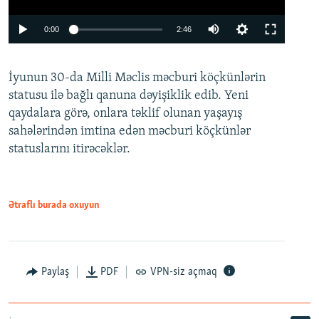
Auto
0:00
2:46
240p
İyunun 30-da Milli Məclis məcburi köçkünlərin
360p
statusu ilə bağlı qanuna dəyişiklik edib. Yeni
480p
qaydalara görə, onlara təklif olunan yaşayış
720p
sahələrindən imtina edən məcburi köçkünlər
statuslarını itirəcəklər.
1080p
Ətraflı burada oxuyun
Auto
240p
360p
480p
Paylaş
PDF
VPN-siz açmaq
720p
1080p