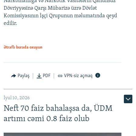
Narkomanlığa və Narkotik Vasitələrin Qanunsuz
Dövriyyəsinə Qarşı Mübarizə üzrə Dövlət
Komissiyasının İşçi Qrupunun məlumatında qeyd
edilir.
Ətraflı burada oxuyun
Paylaş
PDF
VPN-siz açmaq
İyul 10, 2026
Neft 70 faiz bahalaşsa da, ÜDM
artımı cəmi 0.8 faiz olub