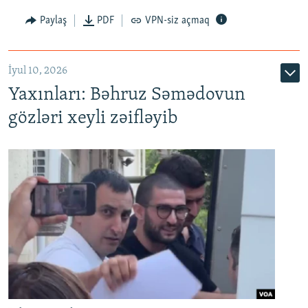
Paylaş
PDF
VPN-siz açmaq
İyul 10, 2026
Yaxınları: Bəhruz Səmədovun
gözləri xeyli zəifləyib