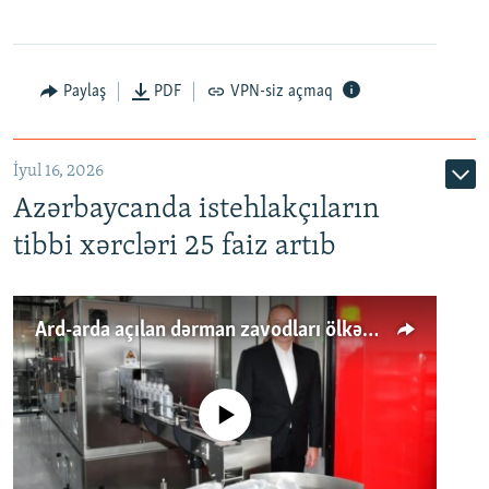
Paylaş
PDF
VPN-siz açmaq
İyul 16, 2026
Azərbaycanda istehlakçıların
tibbi xərcləri 25 faiz artıb
Ard-arda açılan dərman zavodları ölkənin tələbatını ödəyirmi?
No media source currently available