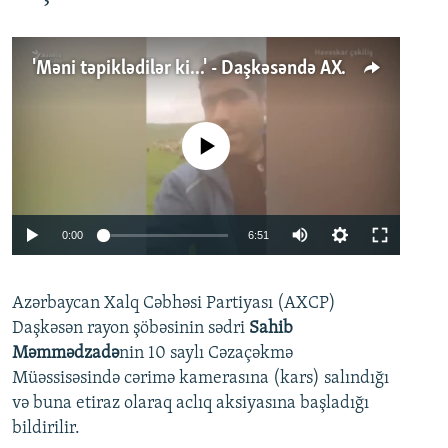
'Məni təpiklədilər ki...' - Daşkəsəndə AXCP fəalının yaxınları onun həbsinə etiraz edirlər
No media source currently available
Auto
0:00
6:51
240p
Azərbaycan Xalq Cəbhəsi Partiyası (AXCP)
360p
Daşkəsən rayon şöbəsinin sədri
Sahib
480p
Auto
240p
360p
480p
Məmmədzadə
nin 10 saylı Cəzaçəkmə
720p
Müəssisəsində cərimə kamerasına (kars) salındığı
720p
1080p
və buna etiraz olaraq aclıq aksiyasına başladığı
1080p
bildirilir.