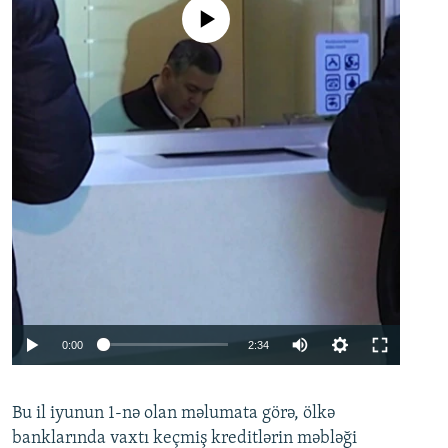
No media source currently available
Auto
0:00
2:34
240p
Bu il iyunun 1-nə olan məlumata görə, ölkə
360p
banklarında vaxtı keçmiş kreditlərin məbləği
480p