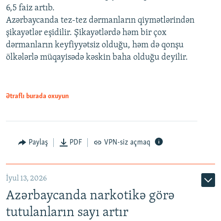
6,5 faiz artıb.
Azərbaycanda tez-tez dərmanların qiymətlərindən
şikayətlər eşidilir. Şikayətlərdə həm bir çox
dərmanların keyfiyyətsiz olduğu, həm də qonşu
ölkələrlə müqayisədə kəskin baha olduğu deyilir.
Ətraflı burada oxuyun
Paylaş
PDF
VPN-siz açmaq
İyul 13, 2026
Azərbaycanda narkotikə görə
tutulanların sayı artır