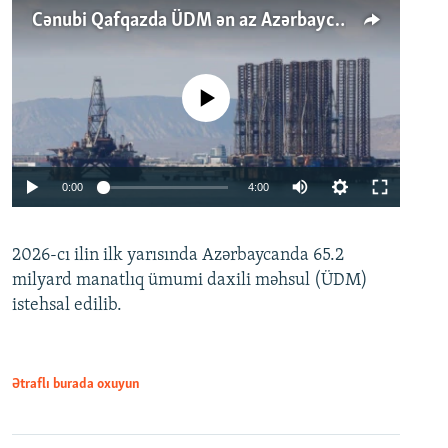
Cənubi Qafqazda ÜDM ən az Azərbaycanda artır: Qonşuları niyə Bakını qabaqlaya bilir?
No media source currently available
Auto
0:00
4:00
240p
2026-cı ilin ilk yarısında Azərbaycanda 65.2
360p
milyard manatlıq ümumi daxili məhsul (ÜDM)
480p
Auto
240p
360p
480p
istehsal edilib.
720p
720p
1080p
1080p
Ətraflı burada oxuyun