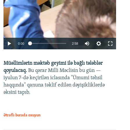
Auto
0:00
2:58
240p
Müəllimlərin məktəb geyimi ilə bağlı tələblər
360p
qoyulacaq.
Bu qərar Milli Məclisin bu gün —
480p
iyulun 7-də keçirilən iclasında "Ümumi təhsil
720p
haqqında" qanuna təklif edilən dəyişikliklərdə
əksini tapıb.
1080p
Ətraflı burada oxuyun