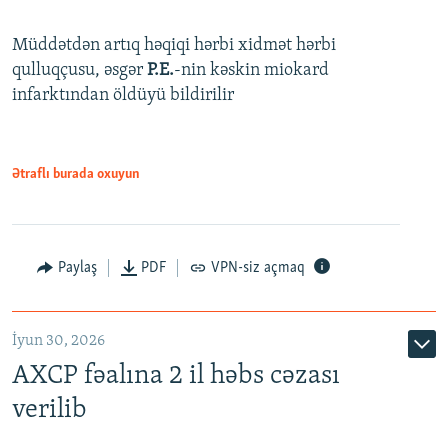
Müddətdən artıq həqiqi hərbi xidmət hərbi
qulluqçusu, əsgər
P.E.
-nin kəskin miokard
infarktından öldüyü bildirilir
Ətraflı burada oxuyun
Paylaş
PDF
VPN-siz açmaq
İyun 30, 2026
AXCP fəalına 2 il həbs cəzası
verilib