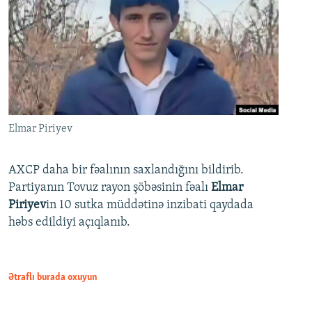
Elmar Piriyev
AXCP daha bir fəalının saxlandığını bildirib.
Partiyanın Tovuz rayon şöbəsinin fəalı
Elmar
Piriyev
in 10 sutka müddətinə inzibati qaydada
həbs edildiyi açıqlanıb.
Ətraflı burada oxuyun