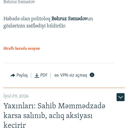
Bəhruz Səmədov
Həbsdə olan politoloq
Bəhruz Səmədov
un
gözlərinin zəiflədiyi bildirilir.
Ətraflı burada oxuyun
Paylaş
PDF
VPN-siz açmaq
İyul 09, 2026
Yaxınları: Sahib Məmmədzadə
karsa salınıb, aclıq aksiyası
keçirir