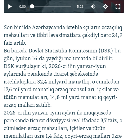
Auto
0:00
5:23
240p
Son bir ildə Azərbaycanda istehlakçıların
360p
əczaçılıq
məhsulları və tibbi ləvazimatlara çəkdiyi xərc 24,9
480p
Auto
240p
360p
480p
faiz artıb.
720p
Bu barədə Dövlət Statistika Komitəsinin (DSK) bu
720p
1080p
gün, iyulun 16-da yaydığı məlumatda bildirilir.
1080p
DSK vurğulayır ki, 2026-cı ilin yanvar-iyun
aylarında pərakəndə ticarət şəbəkəsində
istehlakçılara 32,4 milyard manatlıq, o cümlədən
17,6 milyard manatlıq ərzaq məhsulları, içkilər və
tütün məmulatları, 14,8 milyard manatlıq qeyri-
ərzaq malları satılıb.
2025-ci ilin yanvar-iyun ayları ilə müqayisədə
pərakəndə ticarət dövriyyəsi real ifadədə 3,7 faiz, o
cümlədən ərzaq məhsulları, içkilər və tütün
məmulatları üzrə 1,4 faiz, qeyri-ərzaq malları üzrə