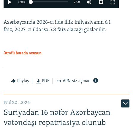
Auto
0:00
2:58
240p
Azərbaycanda 2026-cı ildə illik inflyasiyanın 6.1
360p
faiz, 2027-ci ildə isə 5.8 faiz olacağı gözlənilir.
480p
720p
1080p
Ətraflı burada oxuyun
Paylaş
PDF
VPN-siz açmaq
İyul 20, 2026
Auto
240p
360p
480p
Suriyadan 16 nəfər Azərbaycan
720p
1080p
vətəndaşı repatriasiya olunub