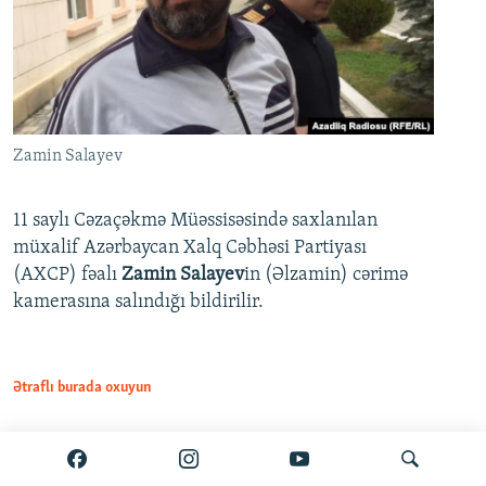
Zamin Salayev
11 saylı Cəzaçəkmə Müəssisəsində saxlanılan
müxalif Azərbaycan Xalq Cəbhəsi Partiyası
(AXCP) fəalı
Zamin Salayev
in (Əlzamin) cərimə
kamerasına salındığı bildirilir.
Ətraflı burada oxuyun