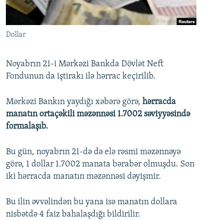
İNFOQRAFIKA
AZƏRBAYCAN ƏDƏBIYYATI KITABXANASI
MISSIYAMIZ
BIZI IZLƏ
KARIKATURA
İSLAM VƏ DEMOKRATIYA
PEŞƏ ETIKASI VƏ JURNALISTIKA STANDARTLARIMIZ
Dollar
İZ - MƏDƏNIYYƏT PROQRAMI
MATERIALLARIMIZDAN ISTIFADƏ
AZADLIQRADIOSU MOBIL TELEFONUNUZDA
RFE/RL-in bütün saytları
Noyabrın 21-i Mərkəzi Bankda Dövlət Neft
Fondunun da iştirakı ilə hərrac keçirilib.
BIZIMLƏ ƏLAQƏ
XƏBƏR BÜLLETENLƏRIMIZ
Mərkəzi Bankın yaydığı xəbərə görə,
hərracda
manatın ortaçəkili məzənnəsi 1.7002 səviyyəsində
formalaşıb.
Bu gün, noyabrın 21-də də elə rəsmi məzənnəyə
görə, 1 dollar 1.7002 manata bərabər olmuşdu. Son
iki hərracda manatın məzənnəsi dəyişmir.
Bu ilin əvvəlindən bu yana isə manatın dollara
nisbətdə 4 faiz bahalaşdığı bildirilir.