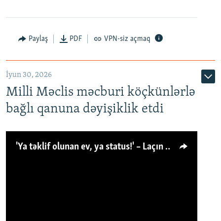
Paylaş
PDF
VPN-siz açmaq
İyun 30, 2026
Milli Məclis məcburi köçkünlərlə
bağlı qanuna dəyişiklik etdi
'Ya təklif olunan ev, ya status!' – Laçın köçkünü: 'Laçından başqa heç hara!'