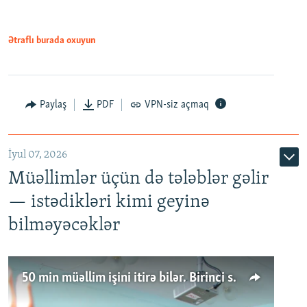
Ətraflı burada oxuyun
Paylaş
PDF
VPN-siz açmaq
İyul 07, 2026
Müəllimlər üçün də tələblər gəlir
— istədikləri kimi geyinə
bilməyəcəklər
50 min müəllim işini itirə bilər. Birinci sinfə gedənlər azalır