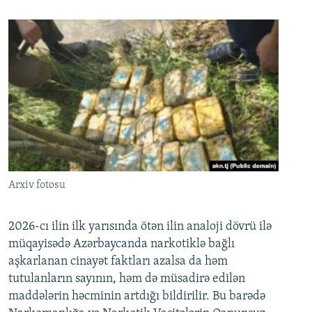
Arxiv fotosu
2026-cı ilin ilk yarısında ötən ilin analoji dövrü ilə
müqayisədə Azərbaycanda narkotiklə bağlı
aşkarlanan cinayət faktları azalsa da həm
tutulanların sayının, həm də müsadirə edilən
maddələrin həcminin artdığı bildirilir. Bu barədə