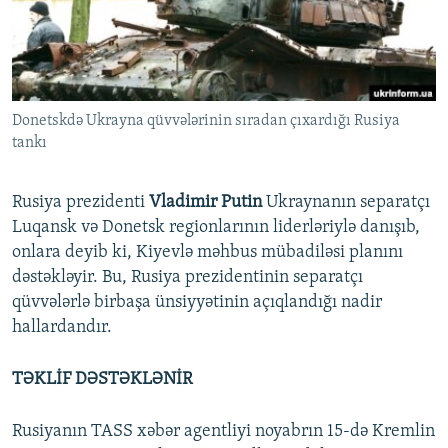
İNFOQRAFIKA
AZƏRBAYCAN ƏDƏBIYYATI KITABXANASI
MISSIYAMIZ
BIZI IZLƏ
KARIKATURA
İSLAM VƏ DEMOKRATIYA
PEŞƏ ETIKASI VƏ JURNALISTIKA STANDARTLARIMIZ
İZ - MƏDƏNIYYƏT PROQRAMI
MATERIALLARIMIZDAN ISTIFADƏ
Donetskdə Ukrayna qüvvələrinin sıradan çıxardığı Rusiya
AZADLIQRADIOSU MOBIL TELEFONUNUZDA
RFE/RL-in bütün saytları
tankı
BIZIMLƏ ƏLAQƏ
XƏBƏR BÜLLETENLƏRIMIZ
Rusiya prezidenti
Vladimir Putin
Ukraynanın separatçı
Luqansk və Donetsk regionlarının liderləriylə danışıb,
onlara deyib ki, Kiyevlə məhbus mübadiləsi planını
dəstəkləyir. Bu, Rusiya prezidentinin separatçı
qüvvələrlə birbaşa ünsiyyətinin açıqlandığı nadir
hallardandır.
TƏKLİF DƏSTƏKLƏNİR
Rusiyanın TASS xəbər agentliyi noyabrın 15-də Kremlin