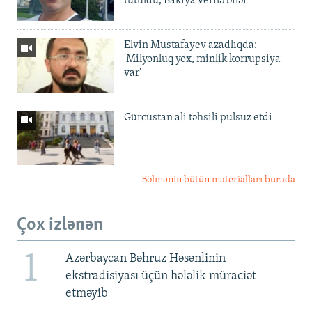
tutuldu, Bakıya verilə bilər
Elvin Mustafayev azadlıqda:
'Milyonluq yox, minlik korrupsiya
var'
Gürcüstan ali təhsili pulsuz etdi
Bölmənin bütün materialları burada
Çox izlənən
1
Azərbaycan Bəhruz Həsənlinin
ekstradisiyası üçün hələlik müraciət
etməyib