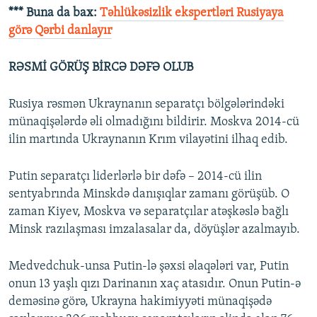
*** Buna da bax:
Təhlükəsizlik ekspertləri Rusiyaya
görə Qərbi danlayır
RƏSMİ GÖRÜŞ BİRCƏ DƏFƏ OLUB
Rusiya rəsmən Ukraynanın separatçı bölgələrindəki
münaqişələrdə əli olmadığını bildirir. Moskva 2014-cü
ilin martında Ukraynanın Krım vilayətini ilhaq edib.
Putin separatçı liderlərlə bir dəfə – 2014-cü ilin
sentyabrında Minskdə danışıqlar zamanı görüşüb. O
zaman Kiyev, Moskva və separatçılar atəşkəslə bağlı
Minsk razılaşması imzalasalar da, döyüşlər azalmayıb.
Medvedchuk-unsa Putin-lə şəxsi əlaqələri var, Putin
onun 13 yaşlı qızı Darinanın xaç atasıdır. Onun Putin-ə
deməsinə görə, Ukrayna hakimiyyəti münaqişədə