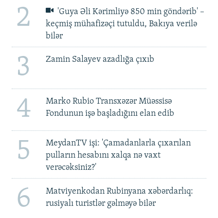
2
'Guya Əli Kərimliyə 850 min göndərib' –
keçmiş mühafizəçi tutuldu, Bakıya verilə
bilər
3
Zamin Salayev azadlığa çıxıb
4
Marko Rubio Transxəzər Müəssisə
Fondunun işə başladığını elan edib
5
MeydanTV işi: 'Çamadanlarla çıxarılan
pulların hesabını xalqa nə vaxt
verəcəksiniz?'
6
Matviyenkodan Rubinyana xəbərdarlıq:
rusiyalı turistlər gəlməyə bilər