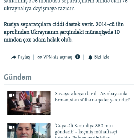
saxlanmış 306 məhbusu separatçıların əlində olan 76
ukraynalıya dəyişməyə razıdır.
Rusiya separatçılara ciddi dəstək verir. 2014-cü ilin
aprelindən Ukraynanın şərqindəki münaqişədə 10
mindən çox adam həlak olub.
Paylaş
VPN-siz açmaq
Bizi izlə
Gündəm
Savaşsız keçən bir il - Azərbaycanla
Ermənistan sülhə nə qədər yaxındır?
'Guya Əli Kərimliyə 850 min
göndərib' – keçmiş mühafizəçi