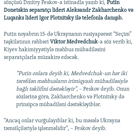
sözçüsü Dmitry Peskov-a istinadla yazıb ki,
Putin
Donetskin separatçı lideri Aleksandr Zakharchenko və
Luqanks lideri Igor Plotnitsky ilə telefonla danışıb.
Putin noyabrın 15-də Ukraynanın rusiyapərəst “Seçim”
təşkilatının rəhbəri
Viktor Medvedchuk
-a söz verib ki,
Kiyev hakimiyyətiylə məhbus mübadiləsini
separatçılarla müzakirə edəcək.
“Putin onlara deyib ki, Medvedchuk-un hər iki
tərəfdən məhbusların irimiqyaslı mübadiləsiylə
bağlı təklifini dəstəkləyir”,
– Peskov deyib. Onun
sözlərinə görə, Zakharchenko və Plotnitsky də
prinsipcə mübadiləni dəstəkləyiblər.
“Ancaq onlar vurğulayıblar ki, bu məsələ Ukrayna
təmsilçiləriylə işlənməlidir”, – Peskov deyib.