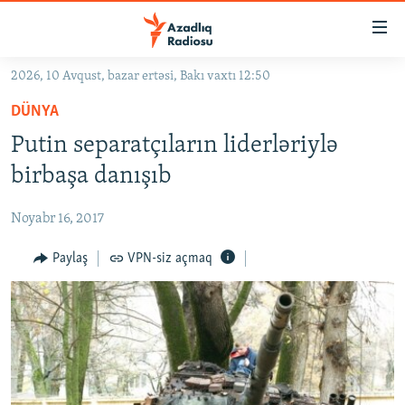
Keçid
linkləri
Əsas
2026, 10 Avqust, bazar ertəsi, Bakı vaxtı 12:50
məzmuna
GÜNDƏM
DÜNYA
qayıt
#İZAHLA
Əsas
Putin separatçıların liderləriylə
KORRUPSIOMETR
naviqasiyaya
birbaşa danışıb
qayıt
#ƏSLINDƏ
Axtarışa
Noyabr 16, 2017
FƏRQƏ BAX
keç
QANUNI DOĞRU
Paylaş
VPN-siz açmaq
ARAŞDIRMA
MULTIMEDIA
RADIO ARXIV
VIDEO
HAQQIMIZDA
FOTOQALEREYA
OXU ZALI