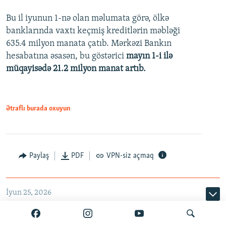
Bu il iyunun 1-nə olan məlumata görə, ölkə
360p
banklarında vaxtı keçmiş kreditlərin məbləği
480p
635.4 milyon manata çatıb. Mərkəzi Bankın
720p
hesabatına əsasən, bu göstərici
mayın 1-i ilə
müqayisədə 21.2 milyon manat artıb.
1080p
Ətraflı burada oxuyun
Auto
240p
360p
480p
Paylaş
PDF
VPN-siz açmaq
720p
1080p
İyun 25, 2026
ABB kartlardakı texniki