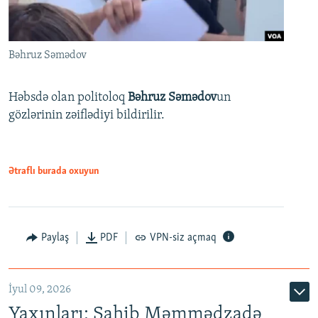
Bəhruz Səmədov
Həbsdə olan politoloq
Bəhruz Səmədov
un
gözlərinin zəiflədiyi bildirilir.
Ətraflı burada oxuyun
Paylaş
PDF
VPN-siz açmaq
İyul 09, 2026
Yaxınları: Sahib Məmmədzadə