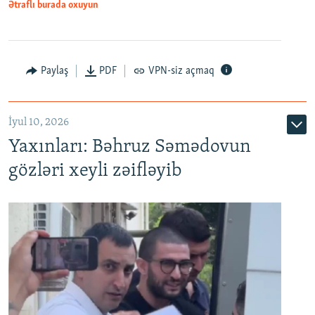
Ətraflı burada oxuyun
Paylaş
PDF
VPN-siz açmaq
İyul 10, 2026
Yaxınları: Bəhruz Səmədovun
gözləri xeyli zəifləyib