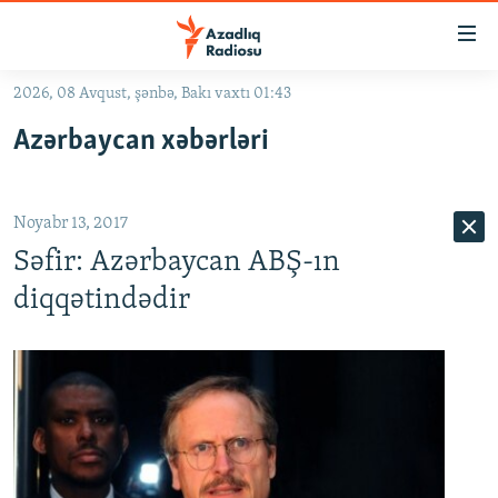
Keçid
linkləri
Əsas
2026, 08 Avqust, şənbə, Bakı vaxtı 01:43
məzmuna
GÜNDƏM
Azərbaycan xəbərləri
qayıt
#İZAHLA
Əsas
KORRUPSIOMETR
naviqasiyaya
Noyabr 13, 2017
qayıt
#ƏSLINDƏ
Axtarışa
Səfir: Azərbaycan ABŞ-ın
FƏRQƏ BAX
keç
diqqətindədir
QANUNI DOĞRU
ARAŞDIRMA
MULTIMEDIA
RADIO ARXIV
VIDEO
HAQQIMIZDA
FOTOQALEREYA
OXU ZALI