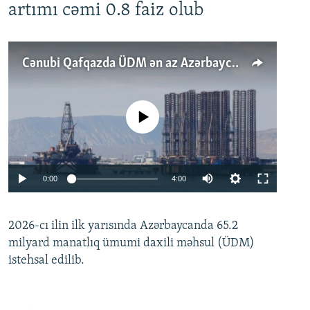
artımı cəmi 0.8 faiz olub
Cənubi Qafqazda ÜDM ən az Azərbaycanda artır: Qonşuları niyə Bakını qabaqlaya bilir?
No media source currently available
Auto
0:00
4:00
240p
2026-cı ilin ilk yarısında Azərbaycanda 65.2
360p
milyard manatlıq ümumi daxili məhsul (ÜDM)
480p
Auto
240p
360p
480p
istehsal edilib.
720p
720p
1080p
1080p