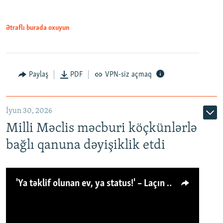
Ətraflı burada oxuyun
Paylaş
PDF
VPN-siz açmaq
İyun 30, 2026
Milli Məclis məcburi köçkünlərlə
bağlı qanuna dəyişiklik etdi
'Ya təklif olunan ev, ya status!' – Laçın köçkünü: 'Laçından başqa heç hara!'