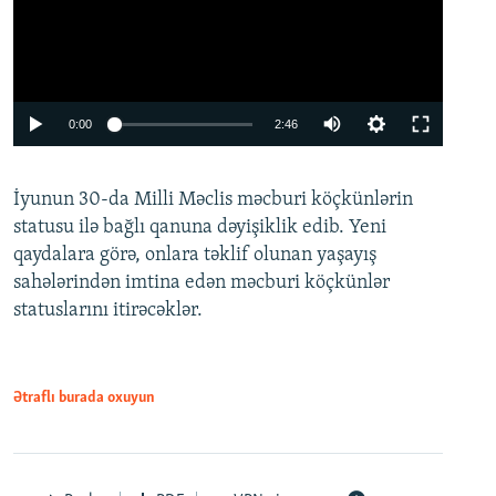
Auto
0:00
2:46
240p
İyunun 30-da Milli Məclis məcburi köçkünlərin
360p
statusu ilə bağlı qanuna dəyişiklik edib. Yeni
480p
qaydalara görə, onlara təklif olunan yaşayış
720p
sahələrindən imtina edən məcburi köçkünlər
statuslarını itirəcəklər.
1080p
Ətraflı burada oxuyun