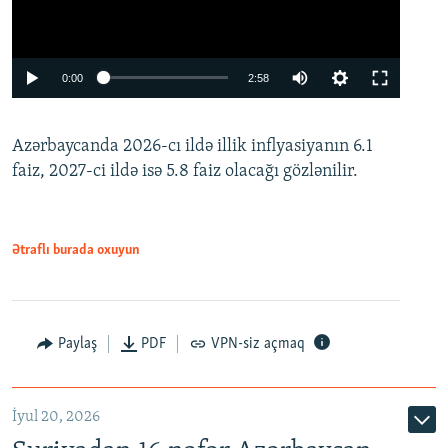
Auto
0:00
2:58
240p
Azərbaycanda 2026-cı ildə illik inflyasiyanın 6.1
360p
faiz, 2027-ci ildə isə 5.8 faiz olacağı gözlənilir.
480p
720p
1080p
Ətraflı burada oxuyun
Paylaş
PDF
VPN-siz açmaq
İyul 20, 2026
Auto
240p
360p
480p