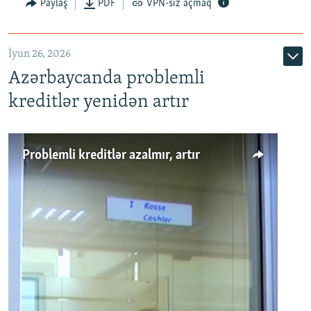
Auto
240p
360p
480p
Paylaş
PDF
VPN-siz açmaq
720p
1080p
İyun 26, 2026
Azərbaycanda problemli
kreditlər yenidən artır
Problemli kreditlər azalmır, artır