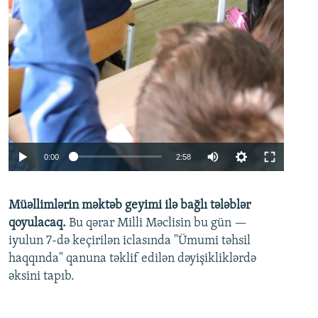
Auto
0:00
2:58
240p
Müəllimlərin məktəb geyimi ilə bağlı tələblər
360p
qoyulacaq.
Bu qərar Milli Məclisin bu gün —
480p
iyulun 7-də keçirilən iclasında "Ümumi təhsil
720p
haqqında" qanuna təklif edilən dəyişikliklərdə
əksini tapıb.
1080p