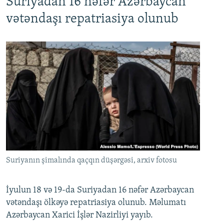
Suriyadan 16 nəfər Azərbaycan
720p
1080p
vətəndaşı repatriasiya olunub
Suriyanın şimalında qaçqın düşərgəsi, arxiv fotosu
İyulun 18 və 19-da Suriyadan 16 nəfər Azərbaycan
vətəndaşı ölkəyə repatriasiya olunub. Məlumatı
Azərbaycan Xarici İşlər Nazirliyi yayıb.