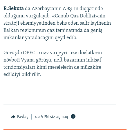
R.Sekuta
da Azərbaycanın ABŞ-ın diqqətində
olduğunu vurğulayıb. «Cənub Qaz Dəhlizi»nin
strateji əhəmiyyətindən bəhs edən səfir layihənin
Balkan regionunun qaz təminatında da geniş
imkanlar yaradacağını qeyd edib.
Görüşdə OPEC-ə üzv və qeyri-üzv dövlətlərin
növbəti Vyana görüşü, neft bazarının inkişaf
tendensiyaları kimi məsələlərin də müzakirə
edildiyi bildirilir.
Paylaş
VPN-siz açmaq