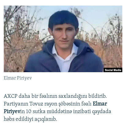
Elmar Piriyev
AXCP daha bir fəalının saxlandığını bildirib.
Partiyanın Tovuz rayon şöbəsinin fəalı
Elmar
Piriyev
in 10 sutka müddətinə inzibati qaydada
həbs edildiyi açıqlanıb.