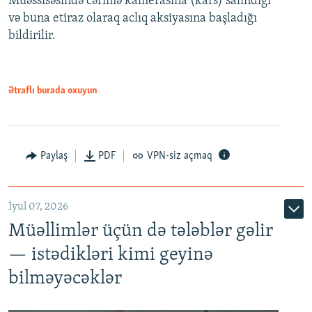
Müəssisəsində cərimə kamerasına (kars) salındığı
720p
1080p
və buna etiraz olaraq aclıq aksiyasına başladığı
1080p
bildirilir.
Ətraflı burada oxuyun
Paylaş
PDF
VPN-siz açmaq
İyul 07, 2026
Müəllimlər üçün də tələblər gəlir
— istədikləri kimi geyinə
bilməyəcəklər