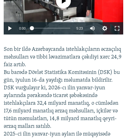
No media source currently available
Auto
0:00
5:23
240p
Son bir ildə Azərbaycanda istehlakçıların
360p
əczaçılıq
məhsulları və tibbi ləvazimatlara çəkdiyi xərc 24,9
480p
Auto
240p
360p
480p
faiz artıb.
720p
Bu barədə Dövlət Statistika Komitəsinin (DSK) bu
720p
1080p
gün, iyulun 16-da yaydığı məlumatda bildirilir.
1080p
DSK vurğulayır ki, 2026-cı ilin yanvar-iyun
aylarında pərakəndə ticarət şəbəkəsində
istehlakçılara 32,4 milyard manatlıq, o cümlədən
17,6 milyard manatlıq ərzaq məhsulları, içkilər və
tütün məmulatları, 14,8 milyard manatlıq qeyri-
ərzaq malları satılıb.
2025-ci ilin yanvar-iyun ayları ilə müqayisədə