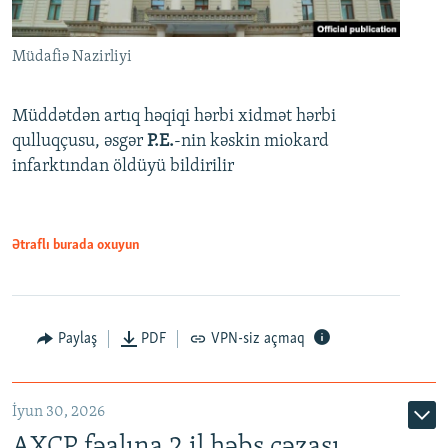
Müdafiə Nazirliyi
Müddətdən artıq həqiqi hərbi xidmət hərbi
qulluqçusu, əsgər
P.E.
-nin kəskin miokard
infarktından öldüyü bildirilir
Ətraflı burada oxuyun
Paylaş
PDF
VPN-siz açmaq
İyun 30, 2026
AXCP fəalına 2 il həbs cəzası