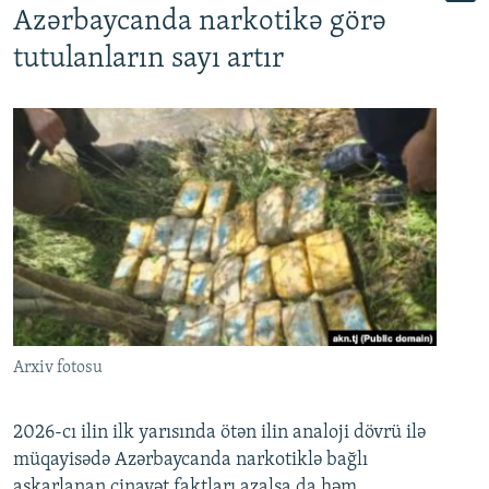
Azərbaycanda narkotikə görə
tutulanların sayı artır
Arxiv fotosu
2026-cı ilin ilk yarısında ötən ilin analoji dövrü ilə
müqayisədə Azərbaycanda narkotiklə bağlı
aşkarlanan cinayət faktları azalsa da həm