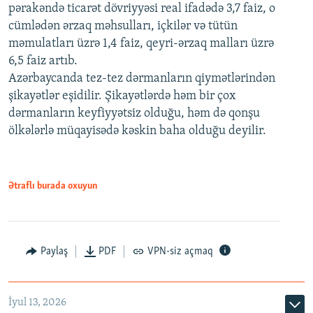
pərakəndə ticarət dövriyyəsi real ifadədə 3,7 faiz, o
cümlədən ərzaq məhsulları, içkilər və tütün
məmulatları üzrə 1,4 faiz, qeyri-ərzaq malları üzrə
6,5 faiz artıb.
Azərbaycanda tez-tez dərmanların qiymətlərindən
şikayətlər eşidilir. Şikayətlərdə həm bir çox
dərmanların keyfiyyətsiz olduğu, həm də qonşu
ölkələrlə müqayisədə kəskin baha olduğu deyilir.
Ətraflı burada oxuyun
Paylaş
PDF
VPN-siz açmaq
İyul 13, 2026