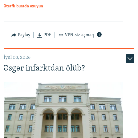
Ətraflı burada oxuyun
Auto
240p
360p
480p
Paylaş
PDF
VPN-siz açmaq
720p
1080p
İyul 03, 2026
Əsgər infarktdan ölüb?