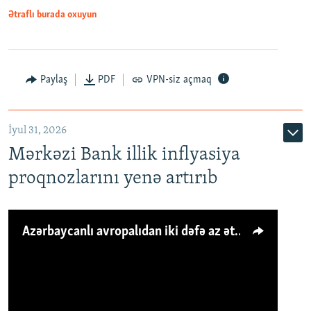
Ətraflı burada oxuyun
Paylaş
PDF
VPN-siz açmaq
İyul 31, 2026
Mərkəzi Bank illik inflyasiya
proqnozlarını yenə artırıb
Azərbaycanlı avropalıdan iki dəfə az ət yeyir, amma... 'Qiymət artımı qaçılmazdır'