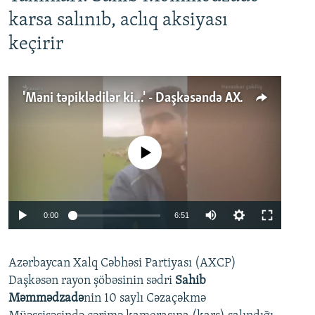
karsa salınıb, aclıq aksiyası
keçirir
'Məni təpiklədilər ki...' - Daşkəsəndə AXCP fəalının yaxınları onun həbsinə etiraz edirlər
No media source currently available
Auto
0:00
6:51
240p
Azərbaycan Xalq Cəbhəsi Partiyası (AXCP)
360p
Daşkəsən rayon şöbəsinin sədri
Sahib
480p
Auto
240p
360p
480p
Məmmədzadə
nin 10 saylı Cəzaçəkmə
720p