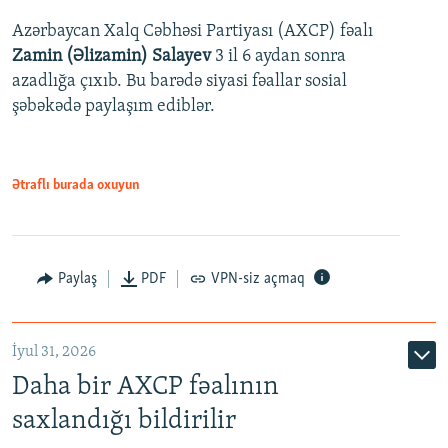
Azərbaycan Xalq Cəbhəsi Partiyası (AXCP) fəalı
Zamin (Əlizamin) Salayev
3 il 6 aydan sonra
azadlığa çıxıb. Bu barədə siyasi fəallar sosial
şəbəkədə paylaşım ediblər.
Ətraflı burada oxuyun
Paylaş
PDF
VPN-siz açmaq
İyul 31, 2026
Daha bir AXCP fəalının
saxlandığı bildirilir