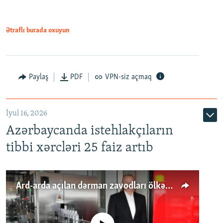
Ətraflı burada oxuyun
Paylaş
PDF
VPN-siz açmaq
İyul 16, 2026
Azərbaycanda istehlakçıların
tibbi xərcləri 25 faiz artıb
Ard-arda açılan dərman zavodları ölkənin tələbatını ödəyirmi?