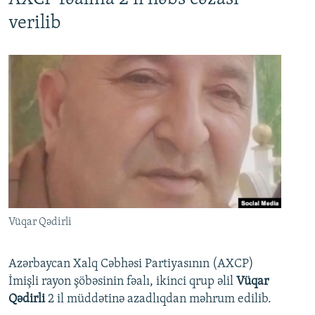
verilib
Vüqar Qədirli
Azərbaycan Xalq Cəbhəsi Partiyasının (AXCP)
İmişli rayon şöbəsinin fəalı, ikinci qrup əlil
Vüqar
Qədirli
2 il müddətinə azadlıqdan məhrum edilib.