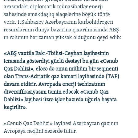
arasındakı diplomatik münasibətlər enerji
sahəsində əməkdaşlıq əlaqələrinə böyük töhfə
verir. P.Şahbazov Azərbaycanın karbohidrogen
resurslarının dünya bazarına çıxarılmasında ABŞ-
ın rolunun hər zaman yüksək olduğunu qeyd edib:
«ABŞ vaxtilə Bakı-Tbilisi-Ceyhan layihəsinin
icrasında göstərdiyi güclü dəstəyi bu gün «Cənub
Qaz Dəhlizi», eləcə də onun mühüm bir seqmenti
olan Trans-Adriatik qaz kəməri layihəsində (TAP)
davam etdirir. Avropada enerji təchizatının
diversifikasiyasını təmin edəcək «Cənub Qaz
Dəhlizi» layihəsi üzrə işlər hazırda uğurla həyata
keçirilir».
«Cənub Qaz Dəhlizi» layihəsi Azərbaycan qazının
Avropaya nəqlini nəzərdə tutur.