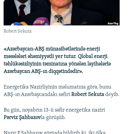
İNFOQRAFIKA
AZƏRBAYCAN ƏDƏBIYYATI KITABXANASI
MISSIYAMIZ
BIZI IZLƏ
KARIKATURA
İSLAM VƏ DEMOKRATIYA
PEŞƏ ETIKASI VƏ JURNALISTIKA STANDARTLARIMIZ
İZ - MƏDƏNIYYƏT PROQRAMI
MATERIALLARIMIZDAN ISTIFADƏ
Robert Sekuta
AZADLIQRADIOSU MOBIL TELEFONUNUZDA
RFE/RL-in bütün saytları
BIZIMLƏ ƏLAQƏ
«Azərbaycan-ABŞ münasibətlərində enerji
məsələləri əhəmiyyətli yer tutur. Qlobal enerji
XƏBƏR BÜLLETENLƏRIMIZ
təhlükəsizliyinin təminatına yönələn layihələrlə
Azərbaycan ABŞ-ın diqqətindədir».
Energetika Nazirliyinin məlumatına görə, bunu
ABŞ-ın Azərbaycandakı səfiri
Robert Sekuta
deyib.
Bu gün, noyabrın 13-ü səfir energetika naziri
Pərviz Şahbazov
la görüşüb.
Nazir P.Şahbazov görüşdə bildirib ki, iki ölkə