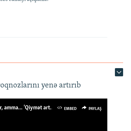
roqnozlarını yenə artırıb
Azərbaycanlı avropalıdan iki dəfə az ət yeyir, amma... 'Qiymət artımı qaçılmazdır'
EMBED
PAYLAŞ