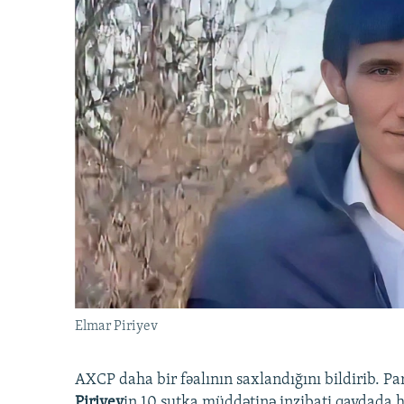
Elmar Piriyev
AXCP daha bir fəalının saxlandığını bildirib. Pa
Piriyev
in 10 sutka müddətinə inzibati qaydada hə