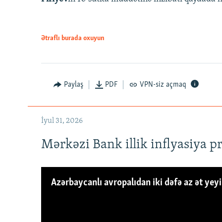
Ətraflı burada oxuyun
Paylaş
PDF
VPN-siz açmaq
İyul 31, 2026
Mərkəzi Bank illik inflyasiya p