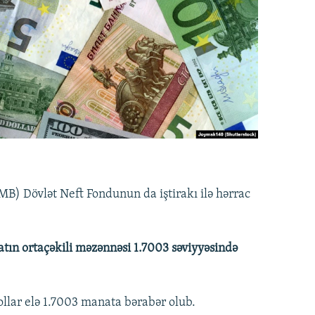
) Dövlət Neft Fondunun da iştirakı ilə hərrac
tın ortaçəkili məzənnəsi 1.7003 səviyyəsində
ollar elə 1.7003 manata bərabər olub.