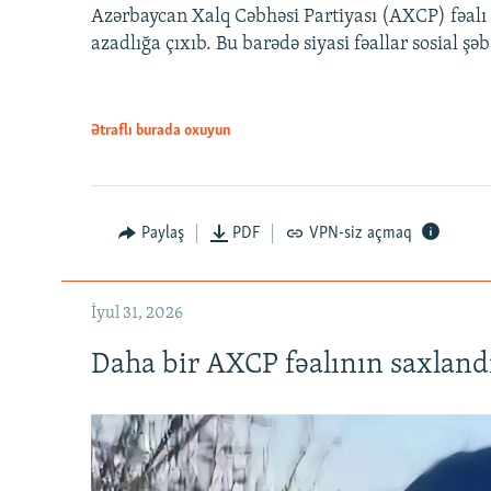
Azərbaycan Xalq Cəbhəsi Partiyası (AXCP) fəalı
azadlığa çıxıb. Bu barədə siyasi fəallar sosial ş
Ətraflı burada oxuyun
Paylaş
PDF
VPN-siz açmaq
İyul 31, 2026
Daha bir AXCP fəalının saxlandığ