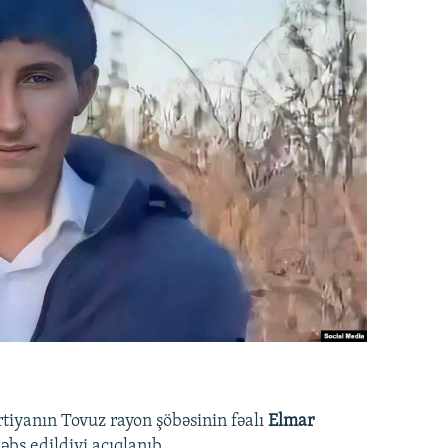
rtiyanın Tovuz rayon şöbəsinin fəalı
Elmar
bs edildiyi açıqlanıb.