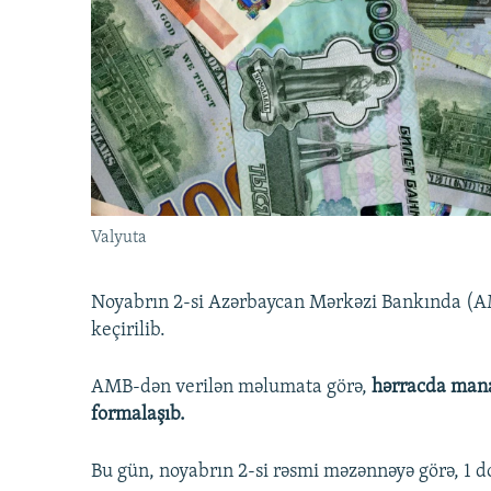
İNFOQRAFIKA
AZƏRBAYCAN ƏDƏBIYYATI KITABXANASI
MISSIYAMIZ
KARIKATURA
İSLAM VƏ DEMOKRATIYA
PEŞƏ ETIKASI VƏ JURNALISTIKA
STANDARTLARIMIZ
İZ - MƏDƏNIYYƏT PROQRAMI
MATERIALLARIMIZDAN ISTIFADƏ
AZADLIQRADIOSU MOBIL TELEFONUNUZDA
BIZIMLƏ ƏLAQƏ
XƏBƏR BÜLLETENLƏRIMIZ
Valyuta
Noyabrın 2-si Azərbaycan Mərkəzi Bankında (AMB
keçirilib.
AMB-dən verilən məlumata görə,
hərracda mana
formalaşıb.
Bu gün, noyabrın 2-si rəsmi məzənnəyə görə, 1 d