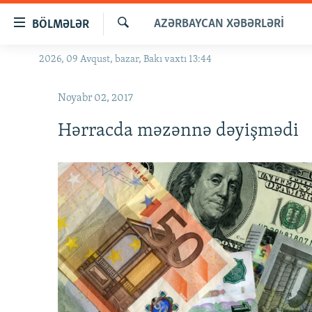
Keçid
AZƏRBAYCAN XƏBƏRLƏRI
BÖLMƏLƏR
linkləri
Axtar
Əsas
2026, 09 Avqust, bazar, Bakı vaxtı 13:44
GÜNDƏM
məzmuna
#İZAHLA
qayıt
Noyabr 02, 2017
Əsas
KORRUPSIOMETR
naviqasiyaya
Hərracda məzənnə dəyişmədi
#ƏSLINDƏ
qayıt
Axtarışa
FƏRQƏ BAX
keç
QANUNI DOĞRU
ARAŞDIRMA
MULTIMEDIA
RADIO ARXIV
VIDEO
HAQQIMIZDA
FOTOQALEREYA
OXU ZALI