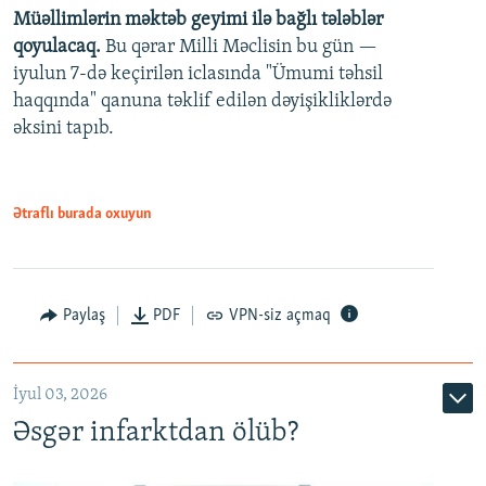
Müəllimlərin məktəb geyimi ilə bağlı tələblər
360p
qoyulacaq.
Bu qərar Milli Məclisin bu gün —
480p
iyulun 7-də keçirilən iclasında "Ümumi təhsil
720p
haqqında" qanuna təklif edilən dəyişikliklərdə
əksini tapıb.
1080p
Ətraflı burada oxuyun
Auto
240p
360p
480p
Paylaş
PDF
VPN-siz açmaq
720p
1080p
İyul 03, 2026
Əsgər infarktdan ölüb?