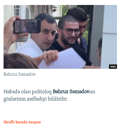
Bəhruz Səmədov
Həbsdə olan politoloq
Bəhruz Səmədov
un
gözlərinin zəiflədiyi bildirilir.
Ətraflı burada oxuyun