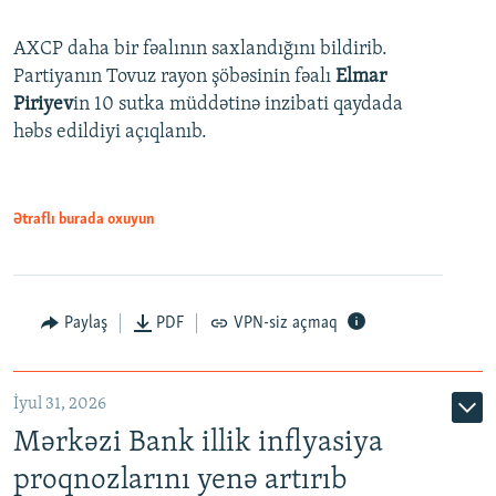
AXCP daha bir fəalının saxlandığını bildirib.
Partiyanın Tovuz rayon şöbəsinin fəalı
Elmar
Piriyev
in 10 sutka müddətinə inzibati qaydada
həbs edildiyi açıqlanıb.
Ətraflı burada oxuyun
Paylaş
PDF
VPN-siz açmaq
İyul 31, 2026
Mərkəzi Bank illik inflyasiya
proqnozlarını yenə artırıb