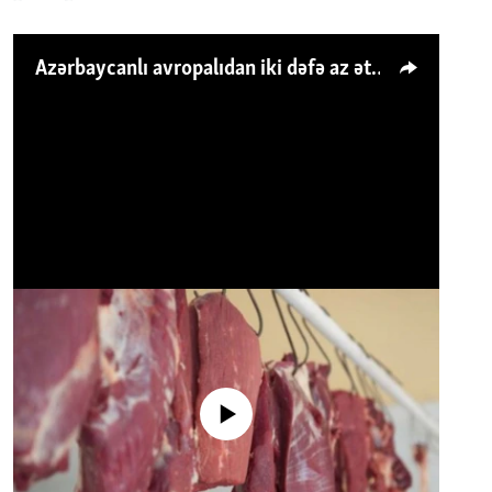
Azərbaycanlı avropalıdan iki dəfə az ət yeyir, amma... 'Qiymət artımı qaçılmazdır'
No media source currently available