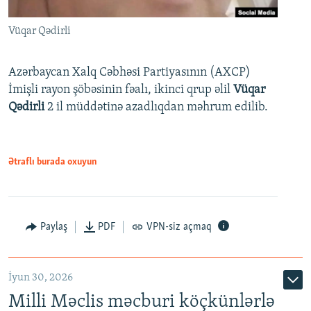
Vüqar Qədirli
Azərbaycan Xalq Cəbhəsi Partiyasının (AXCP)
İmişli rayon şöbəsinin fəalı, ikinci qrup əlil
Vüqar
Qədirli
2 il müddətinə azadlıqdan məhrum edilib.
Ətraflı burada oxuyun
Paylaş
PDF
VPN-siz açmaq
İyun 30, 2026
Milli Məclis məcburi köçkünlərlə