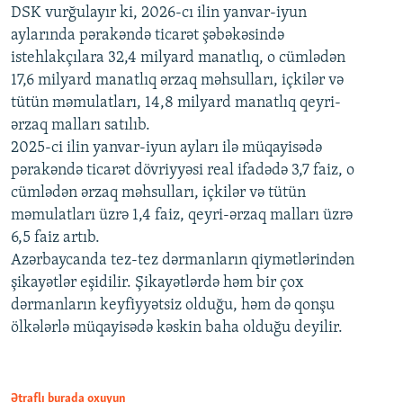
DSK vurğulayır ki, 2026-cı ilin yanvar-iyun
aylarında pərakəndə ticarət şəbəkəsində
istehlakçılara 32,4 milyard manatlıq, o cümlədən
17,6 milyard manatlıq ərzaq məhsulları, içkilər və
tütün məmulatları, 14,8 milyard manatlıq qeyri-
ərzaq malları satılıb.
2025-ci ilin yanvar-iyun ayları ilə müqayisədə
pərakəndə ticarət dövriyyəsi real ifadədə 3,7 faiz, o
cümlədən ərzaq məhsulları, içkilər və tütün
məmulatları üzrə 1,4 faiz, qeyri-ərzaq malları üzrə
6,5 faiz artıb.
Azərbaycanda tez-tez dərmanların qiymətlərindən
şikayətlər eşidilir. Şikayətlərdə həm bir çox
dərmanların keyfiyyətsiz olduğu, həm də qonşu
ölkələrlə müqayisədə kəskin baha olduğu deyilir.
Ətraflı burada oxuyun