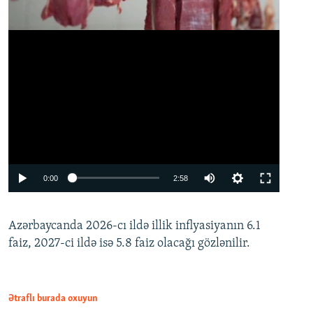
Auto
0:00
2:58
240p
Azərbaycanda 2026-cı ildə illik inflyasiyanın 6.1
360p
faiz, 2027-ci ildə isə 5.8 faiz olacağı gözlənilir.
480p
720p
1080p
Ətraflı burada oxuyun