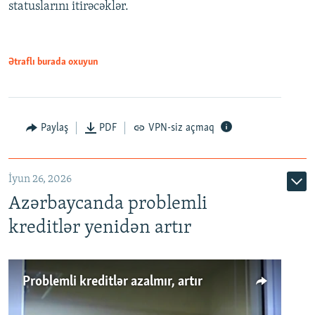
statuslarını itirəcəklər.
1080p
Ətraflı burada oxuyun
Auto
240p
360p
480p
Paylaş
PDF
VPN-siz açmaq
720p
1080p
İyun 26, 2026
Azərbaycanda problemli
kreditlər yenidən artır
Problemli kreditlər azalmır, artır