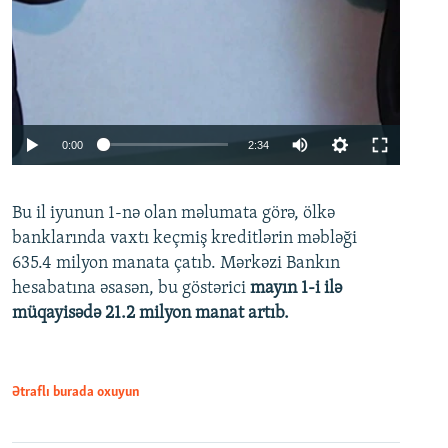
Auto
0:00
2:34
240p
Bu il iyunun 1-nə olan məlumata görə, ölkə
360p
banklarında vaxtı keçmiş kreditlərin məbləği
480p
635.4 milyon manata çatıb. Mərkəzi Bankın
720p
hesabatına əsasən, bu göstərici
mayın 1-i ilə
müqayisədə 21.2 milyon manat artıb.
1080p
Ətraflı burada oxuyun