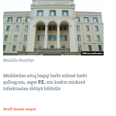
Müdafiə Nazirliyi
Müddətdən artıq həqiqi hərbi xidmət hərbi
qulluqçusu, əsgər
P.E.
-nin kəskin miokard
infarktından öldüyü bildirilir
Ətraflı burada oxuyun