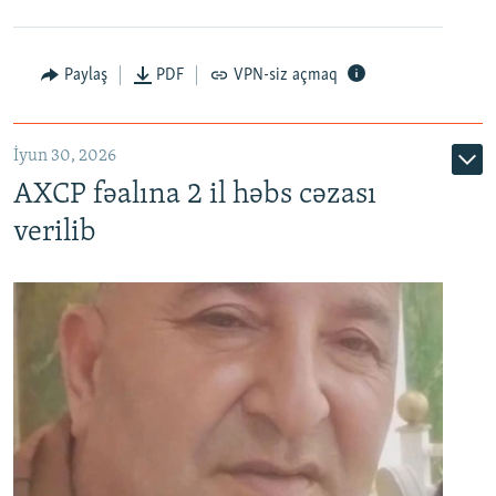
Paylaş
PDF
VPN-siz açmaq
İyun 30, 2026
AXCP fəalına 2 il həbs cəzası
verilib