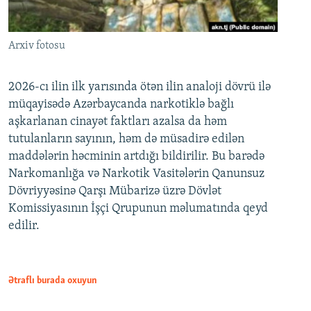
Arxiv fotosu
2026-cı ilin ilk yarısında ötən ilin analoji dövrü ilə
müqayisədə Azərbaycanda narkotiklə bağlı
aşkarlanan cinayət faktları azalsa da həm
tutulanların sayının, həm də müsadirə edilən
maddələrin həcminin artdığı bildirilir. Bu barədə
Narkomanlığa və Narkotik Vasitələrin Qanunsuz
Dövriyyəsinə Qarşı Mübarizə üzrə Dövlət
Komissiyasının İşçi Qrupunun məlumatında qeyd
edilir.
Ətraflı burada oxuyun