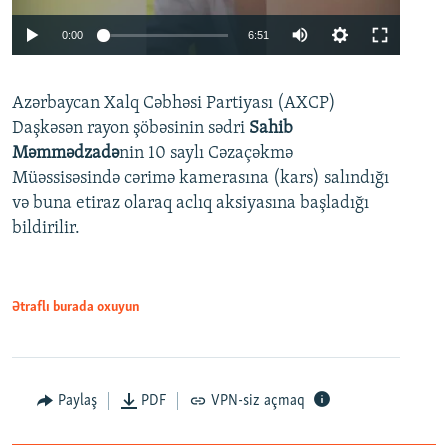
Auto
0:00
6:51
240p
Azərbaycan Xalq Cəbhəsi Partiyası (AXCP)
360p
Daşkəsən rayon şöbəsinin sədri
Sahib
480p
Auto
240p
360p
480p
Məmmədzadə
nin 10 saylı Cəzaçəkmə
720p
Müəssisəsində cərimə kamerasına (kars) salındığı
720p
1080p
və buna etiraz olaraq aclıq aksiyasına başladığı
1080p
bildirilir.
Ətraflı burada oxuyun
Paylaş
PDF
VPN-siz açmaq