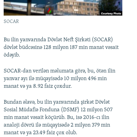
İNFOQRAFIKA
AZƏRBAYCAN ƏDƏBIYYATI KITABXANASI
MISSIYAMIZ
BIZI IZLƏ
KARIKATURA
İSLAM VƏ DEMOKRATIYA
PEŞƏ ETIKASI VƏ JURNALISTIKA STANDARTLARIMIZ
SOCAR
İZ - MƏDƏNIYYƏT PROQRAMI
MATERIALLARIMIZDAN ISTIFADƏ
AZADLIQRADIOSU MOBIL TELEFONUNUZDA
RFE/RL-in bütün saytları
Bu ilin yanvarında Dövlət Neft Şirkəti (SOCAR)
dövlət büdcəsinə 128 milyon 187 min manat vəsait
BIZIMLƏ ƏLAQƏ
ödəyib.
XƏBƏR BÜLLETENLƏRIMIZ
SOCAR-dan verilən məlumata görə, bu, ötən ilin
yanvar ayı ilə müqayisədə 10 milyon 496 min
manat və ya 8.92 faiz çoxdur.
Bundan əlavə, bu ilin yanvarında şirkət Dövlət
Sosial Müdafiə Fonduna (DSMF) 12 milyon 507
min manat vəsait köçürüb. Bu, isə 2016-cı ilin
analoji dövrü ilə müqayisədə 2 milyon 379 min
manat və ya 23.49 faiz çox olub.