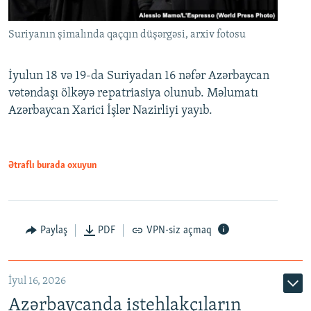
Suriyanın şimalında qaçqın düşərgəsi, arxiv fotosu
İyulun 18 və 19-da Suriyadan 16 nəfər Azərbaycan
vətəndaşı ölkəyə repatriasiya olunub. Məlumatı
Azərbaycan Xarici İşlər Nazirliyi yayıb.
Ətraflı burada oxuyun
Paylaş
PDF
VPN-siz açmaq
İyul 16, 2026
Azərbaycanda istehlakçıların