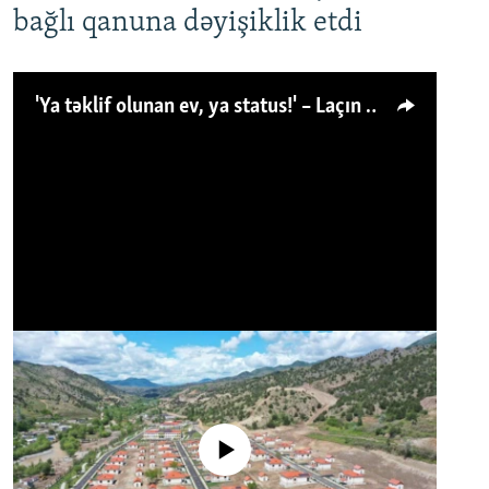
bağlı qanuna dəyişiklik etdi
'Ya təklif olunan ev, ya status!' – Laçın köçkünü: 'Laçından başqa heç hara!'
No media source currently available