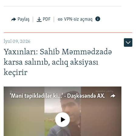
Paylaş
PDF
VPN-siz açmaq
İyul 09, 2026
Yaxınları: Sahib Məmmədzadə
karsa salınıb, aclıq aksiyası
keçirir
'Məni təpiklədilər ki...' - Daşkəsəndə AXCP fəalının yaxınları onun həbsinə etiraz edirlər
No media source currently available