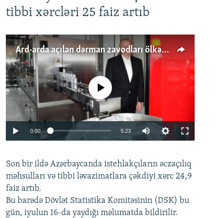
tibbi xərcləri 25 faiz artıb
Ard-arda açılan dərman zavodları ölkənin tələbatını ödəyirmi?
No media source currently available
Auto
0:00
5:23
240p
Son bir ildə Azərbaycanda istehlakçıların
360p
əczaçılıq
məhsulları və tibbi ləvazimatlara çəkdiyi xərc 24,9
480p
Auto
240p
360p
480p
faiz artıb.
720p
Bu barədə Dövlət Statistika Komitəsinin (DSK) bu
720p
1080p
gün, iyulun 16-da yaydığı məlumatda bildirilir.
1080p