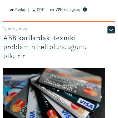
Auto
240p
360p
480p
Paylaş
PDF
VPN-siz açmaq
720p
1080p
İyun 25, 2026
ABB kartlardakı texniki
problemin həll olunduğunu
bildirir