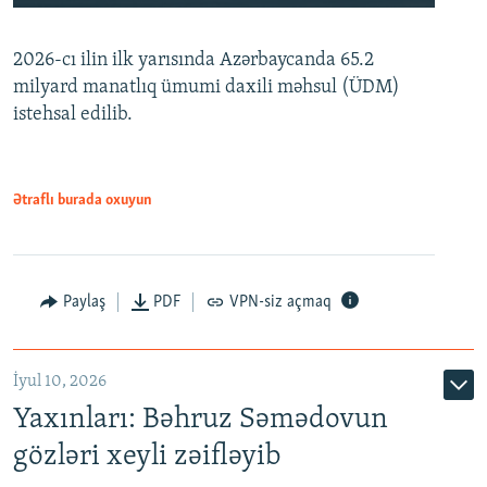
240p
2026-cı ilin ilk yarısında Azərbaycanda 65.2
360p
milyard manatlıq ümumi daxili məhsul (ÜDM)
480p
Auto
240p
360p
480p
istehsal edilib.
720p
720p
1080p
1080p
Ətraflı burada oxuyun
Paylaş
PDF
VPN-siz açmaq
İyul 10, 2026
Yaxınları: Bəhruz Səmədovun
gözləri xeyli zəifləyib