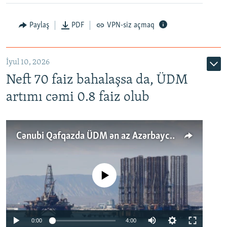
Paylaş
PDF
VPN-siz açmaq
İyul 10, 2026
Neft 70 faiz bahalaşsa da, ÜDM
artımı cəmi 0.8 faiz olub
Cənubi Qafqazda ÜDM ən az Azərbaycanda artır: Qonşuları niyə Bakını qabaqlaya bilir?
No media source currently available
Auto
0:00
4:00