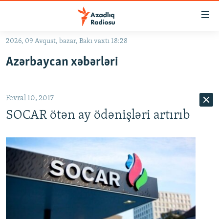
Keçid
linkləri
Əsas
2026, 09 Avqust, bazar, Bakı vaxtı 18:28
məzmuna
GÜNDƏM
Azərbaycan xəbərləri
qayıt
#İZAHLA
Əsas
KORRUPSIOMETR
naviqasiyaya
Fevral 10, 2017
qayıt
#ƏSLINDƏ
Axtarışa
SOCAR ötən ay ödənişləri artırıb
FƏRQƏ BAX
keç
QANUNI DOĞRU
ARAŞDIRMA
MULTIMEDIA
RADIO ARXIV
VIDEO
HAQQIMIZDA
FOTOQALEREYA
OXU ZALI