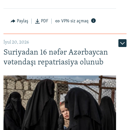
Paylaş
PDF
VPN-siz açmaq
İyul 20, 2026
Auto
240p
360p
480p
Suriyadan 16 nəfər Azərbaycan
720p
1080p
vətəndaşı repatriasiya olunub