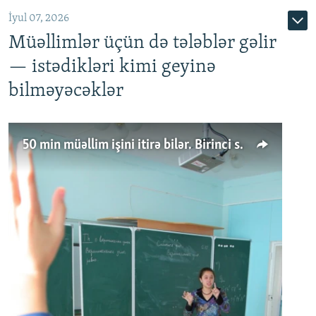
İyul 07, 2026
Müəllimlər üçün də tələblər gəlir
— istədikləri kimi geyinə
bilməyəcəklər
50 min müəllim işini itirə bilər. Birinci sinfə gedənlər azalır