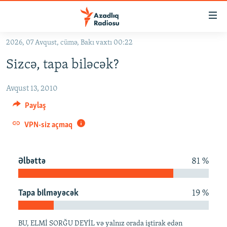
Keçid
linkləri
Əsas
2026, 07 Avqust, cümə, Bakı vaxtı 00:22
məzmuna
GÜNDƏM
Sizcə, tapa biləcək?
qayıt
#İZAHLA
Əsas
Avqust 13, 2010
KORRUPSIOMETR
naviqasiyaya
qayıt
Paylaş
#ƏSLINDƏ
Axtarışa
VPN-siz açmaq
FƏRQƏ BAX
keç
QANUNI DOĞRU
Əlbəttə
81 %
ARAŞDIRMA
MULTIMEDIA
Tapa bilməyəcək
19 %
RADIO ARXIV
VIDEO
HAQQIMIZDA
FOTOQALEREYA
OXU ZALI
BU, ELMİ SORĞU DEYİL və yalnız orada iştirak edən