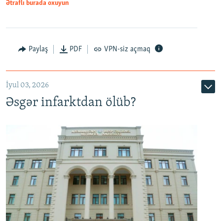
Ətraflı burada oxuyun
Auto
240p
360p
480p
Paylaş
PDF
VPN-siz açmaq
720p
1080p
İyul 03, 2026
Əsgər infarktdan ölüb?