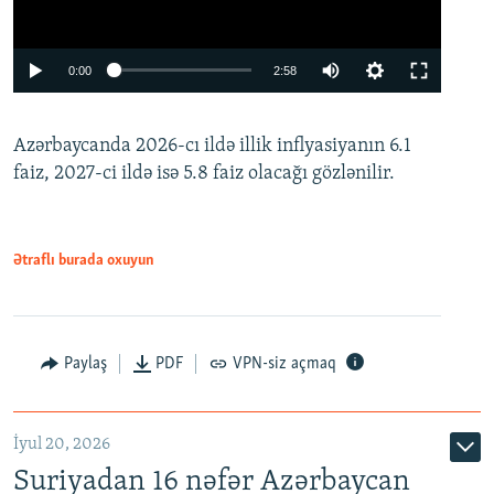
Auto
0:00
2:58
240p
Azərbaycanda 2026-cı ildə illik inflyasiyanın 6.1
360p
faiz, 2027-ci ildə isə 5.8 faiz olacağı gözlənilir.
480p
720p
1080p
Ətraflı burada oxuyun
Paylaş
PDF
VPN-siz açmaq
İyul 20, 2026
Auto
240p
360p
480p
Suriyadan 16 nəfər Azərbaycan