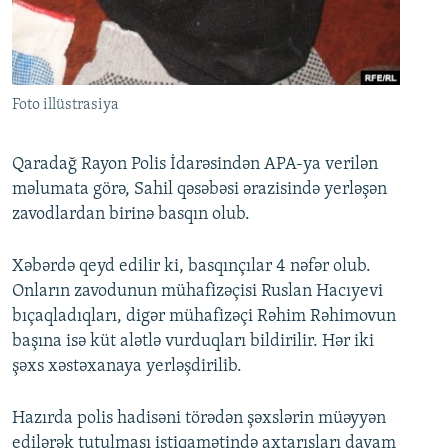
İNFOQRAFIKA
AZƏRBAYCAN ƏDƏBIYYATI KITABXANASI
MISSIYAMIZ
BIZI IZLƏ
KARIKATURA
İSLAM VƏ DEMOKRATIYA
PEŞƏ ETIKASI VƏ JURNALISTIKA STANDARTLARIMIZ
İZ - MƏDƏNIYYƏT PROQRAMI
MATERIALLARIMIZDAN ISTIFADƏ
Foto illüstrasiya
AZADLIQRADIOSU MOBIL TELEFONUNUZDA
RFE/RL-in bütün saytları
BIZIMLƏ ƏLAQƏ
Qaradağ Rayon Polis İdarəsindən APA-ya verilən
məlumata görə, Sahil qəsəbəsi ərazisində yerləşən
XƏBƏR BÜLLETENLƏRIMIZ
zavodlardan birinə basqın olub.
Xəbərdə qeyd edilir ki, basqınçılar 4 nəfər olub.
Onların zavodunun mühafizəçisi Ruslan Hacıyevi
bıçaqladıqları, digər mühafizəçi Rəhim Rəhimovun
başına isə küt alətlə vurduqları bildirilir. Hər iki
şəxs xəstəxanaya yerləşdirilib.
Hazırda polis hadisəni törədən şəxslərin müəyyən
edilərək tutulması istiqamətində axtarışları davam