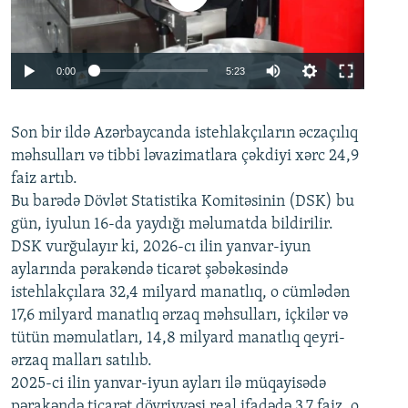
Auto
0:00
5:23
240p
Son bir ildə Azərbaycanda istehlakçıların
360p
əczaçılıq
məhsulları və tibbi ləvazimatlara çəkdiyi xərc 24,9
480p
Auto
240p
360p
480p
faiz artıb.
720p
Bu barədə Dövlət Statistika Komitəsinin (DSK) bu
720p
1080p
gün, iyulun 16-da yaydığı məlumatda bildirilir.
1080p
DSK vurğulayır ki, 2026-cı ilin yanvar-iyun
aylarında pərakəndə ticarət şəbəkəsində
istehlakçılara 32,4 milyard manatlıq, o cümlədən
17,6 milyard manatlıq ərzaq məhsulları, içkilər və
tütün məmulatları, 14,8 milyard manatlıq qeyri-
ərzaq malları satılıb.
2025-ci ilin yanvar-iyun ayları ilə müqayisədə
pərakəndə ticarət dövriyyəsi real ifadədə 3,7 faiz, o