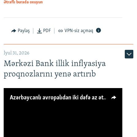
Ətraflı burada oxuyun
Paylaş
PDF
VPN-siz açmaq
İyul 31, 2026
Mərkəzi Bank illik inflyasiya
proqnozlarını yenə artırıb
Azərbaycanlı avropalıdan iki dəfə az ət yeyir, amma... 'Qiymət artımı qaçılmazdır'