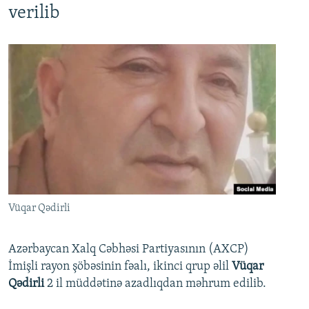
verilib
Vüqar Qədirli
Azərbaycan Xalq Cəbhəsi Partiyasının (AXCP)
İmişli rayon şöbəsinin fəalı, ikinci qrup əlil
Vüqar
Qədirli
2 il müddətinə azadlıqdan məhrum edilib.