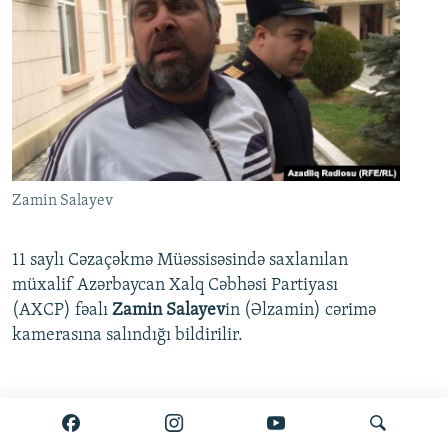
Zamin Salayev
11 saylı Cəzaçəkmə Müəssisəsində saxlanılan
müxalif Azərbaycan Xalq Cəbhəsi Partiyası
(AXCP) fəalı
Zamin Salayev
in (Əlzamin) cərimə
kamerasına salındığı bildirilir.
Ətraflı burada oxuyun