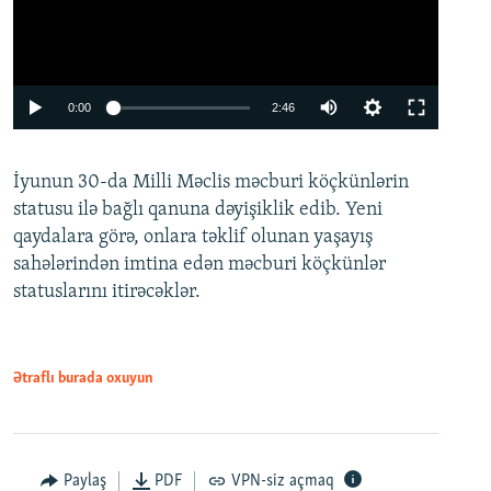
Auto
0:00
2:46
240p
İyunun 30-da Milli Məclis məcburi köçkünlərin
360p
statusu ilə bağlı qanuna dəyişiklik edib. Yeni
480p
qaydalara görə, onlara təklif olunan yaşayış
720p
sahələrindən imtina edən məcburi köçkünlər
statuslarını itirəcəklər.
1080p
Ətraflı burada oxuyun
Auto
240p
360p
480p
Paylaş
PDF
VPN-siz açmaq