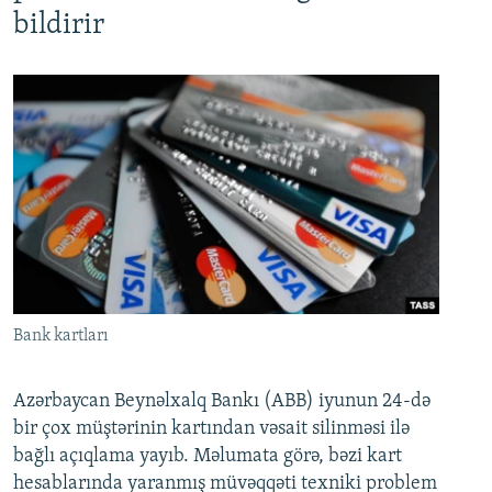
bildirir
Bank kartları
Azərbaycan Beynəlxalq Bankı (ABB) iyunun 24-də
bir çox müştərinin kartından vəsait silinməsi ilə
bağlı açıqlama yayıb. Məlumata görə, bəzi kart
hesablarında yaranmış müvəqqəti texniki problem