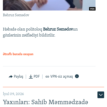
Bəhruz Səmədov
Həbsdə olan politoloq
Bəhruz Səmədov
un
gözlərinin zəiflədiyi bildirilir.
Ətraflı burada oxuyun
Paylaş
PDF
VPN-siz açmaq
İyul 09, 2026
Yaxınları: Sahib Məmmədzadə