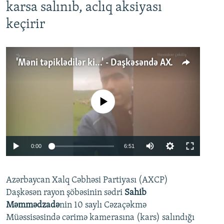
karsa salınıb, aclıq aksiyası
keçirir
'Məni təpiklədilər ki...' - Daşkəsəndə AXCP fəalının yaxınları onun həbsinə etiraz edirlər
No media source currently available
Auto
0:00
6:51
240p
Azərbaycan Xalq Cəbhəsi Partiyası (AXCP)
360p
Daşkəsən rayon şöbəsinin sədri
Sahib
480p
Auto
240p
360p
480p
Məmmədzadə
nin 10 saylı Cəzaçəkmə
720p
Müəssisəsində cərimə kamerasına (kars) salındığı
720p
1080p