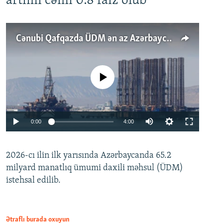
artımı cəmi 0.8 faiz olub
Cənubi Qafqazda ÜDM ən az Azərbaycanda artır: Qonşuları niyə Bakını qabaqlaya bilir?
No media source currently available
Auto
0:00
4:00
240p
2026-cı ilin ilk yarısında Azərbaycanda 65.2
360p
milyard manatlıq ümumi daxili məhsul (ÜDM)
480p
Auto
240p
360p
480p
istehsal edilib.
720p
720p
1080p
1080p
Ətraflı burada oxuyun