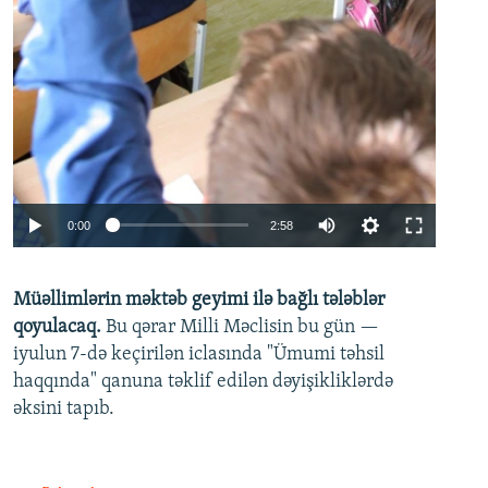
Auto
0:00
2:58
240p
Müəllimlərin məktəb geyimi ilə bağlı tələblər
360p
qoyulacaq.
Bu qərar Milli Məclisin bu gün —
480p
iyulun 7-də keçirilən iclasında "Ümumi təhsil
720p
haqqında" qanuna təklif edilən dəyişikliklərdə
əksini tapıb.
1080p