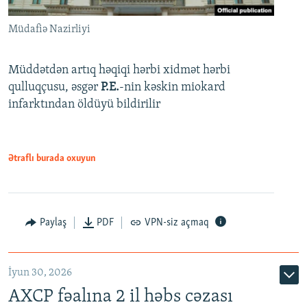
Müdafiə Nazirliyi
Müddətdən artıq həqiqi hərbi xidmət hərbi
qulluqçusu, əsgər
P.E.
-nin kəskin miokard
infarktından öldüyü bildirilir
Ətraflı burada oxuyun
Paylaş
PDF
VPN-siz açmaq
İyun 30, 2026
AXCP fəalına 2 il həbs cəzası