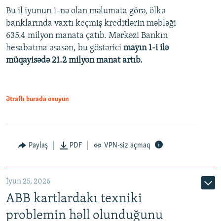
Bu il iyunun 1-nə olan məlumata görə, ölkə
360p
banklarında vaxtı keçmiş kreditlərin məbləği
480p
635.4 milyon manata çatıb. Mərkəzi Bankın
720p
hesabatına əsasən, bu göstərici
mayın 1-i ilə
müqayisədə 21.2 milyon manat artıb.
1080p
Ətraflı burada oxuyun
Auto
240p
360p
480p
Paylaş
PDF
VPN-siz açmaq
720p
1080p
İyun 25, 2026
ABB kartlardakı texniki
problemin həll olunduğunu