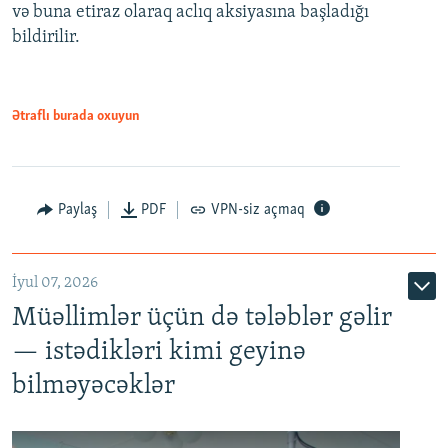
və buna etiraz olaraq aclıq aksiyasına başladığı
1080p
bildirilir.
Ətraflı burada oxuyun
Paylaş
PDF
VPN-siz açmaq
İyul 07, 2026
Müəllimlər üçün də tələblər gəlir
— istədikləri kimi geyinə
bilməyəcəklər