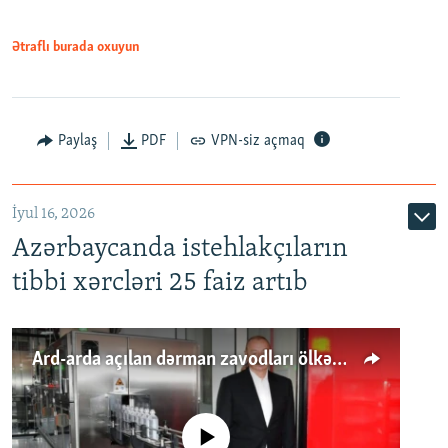
Ətraflı burada oxuyun
Paylaş
PDF
VPN-siz açmaq
İyul 16, 2026
Azərbaycanda istehlakçıların
tibbi xərcləri 25 faiz artıb
Ard-arda açılan dərman zavodları ölkənin tələbatını ödəyirmi?
No media source currently available