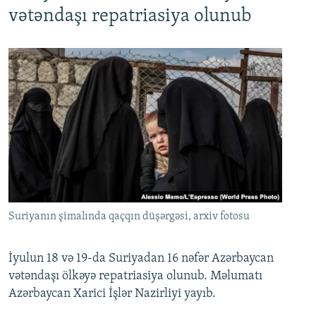
720p
1080p
vətəndaşı repatriasiya olunub
Suriyanın şimalında qaçqın düşərgəsi, arxiv fotosu
İyulun 18 və 19-da Suriyadan 16 nəfər Azərbaycan
vətəndaşı ölkəyə repatriasiya olunub. Məlumatı
Azərbaycan Xarici İşlər Nazirliyi yayıb.