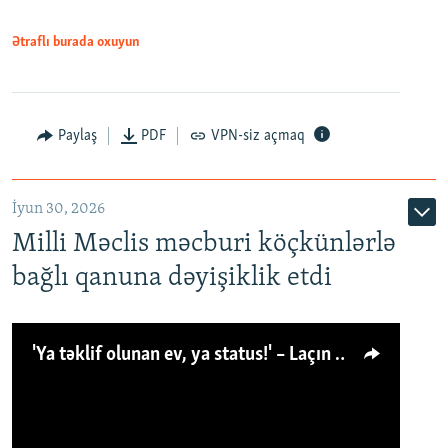
Ətraflı burada oxuyun
Paylaş
PDF
VPN-siz açmaq
İyun 30, 2026
Milli Məclis məcburi köçkünlərlə
bağlı qanuna dəyişiklik etdi
'Ya təklif olunan ev, ya status!' – Laçın köçkünü: 'Laçından başqa heç hara!'