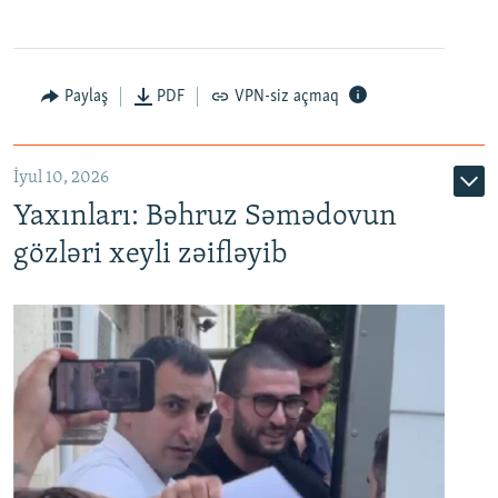
Paylaş
PDF
VPN-siz açmaq
İyul 10, 2026
Yaxınları: Bəhruz Səmədovun
gözləri xeyli zəifləyib