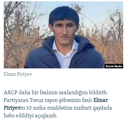
Elmar Piriyev
AXCP daha bir fəalının saxlandığını bildirib.
Partiyanın Tovuz rayon şöbəsinin fəalı
Elmar
Piriyev
in 10 sutka müddətinə inzibati qaydada
həbs edildiyi açıqlanıb.