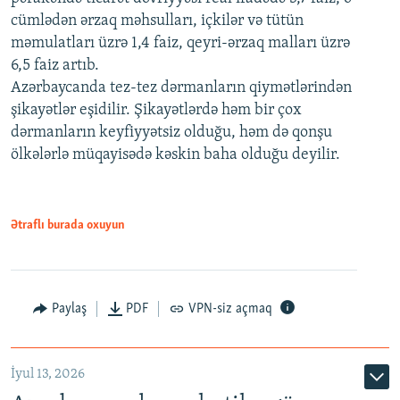
cümlədən ərzaq məhsulları, içkilər və tütün
məmulatları üzrə 1,4 faiz, qeyri-ərzaq malları üzrə
6,5 faiz artıb.
Azərbaycanda tez-tez dərmanların qiymətlərindən
şikayətlər eşidilir. Şikayətlərdə həm bir çox
dərmanların keyfiyyətsiz olduğu, həm də qonşu
ölkələrlə müqayisədə kəskin baha olduğu deyilir.
Ətraflı burada oxuyun
Paylaş
PDF
VPN-siz açmaq
İyul 13, 2026