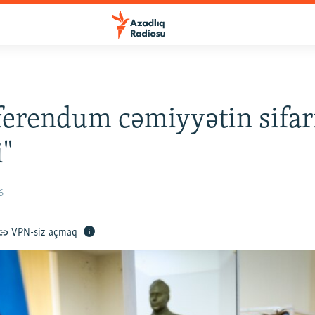
ferendum cəmiyyətin sifar
i"
6
VPN-siz açmaq