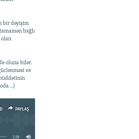
 bir dəyişim
 tamamən bağlı
 olan
ə oluna bilər.
güclənməsi və
 müddətinin
oda...)
D
PAYLAŞ
1:28