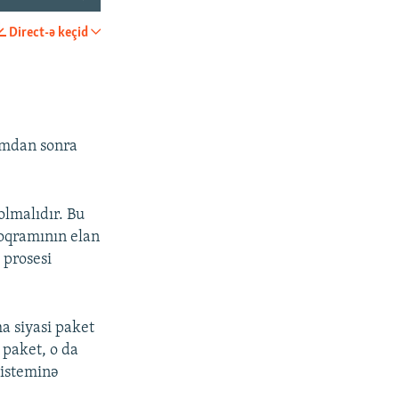
Direct-ə keçid
PAYLAŞ
umdan sonra
olmalıdır. Bu
proqramının elan
 prosesi
a siyasi paket
 paket, o da
sisteminə