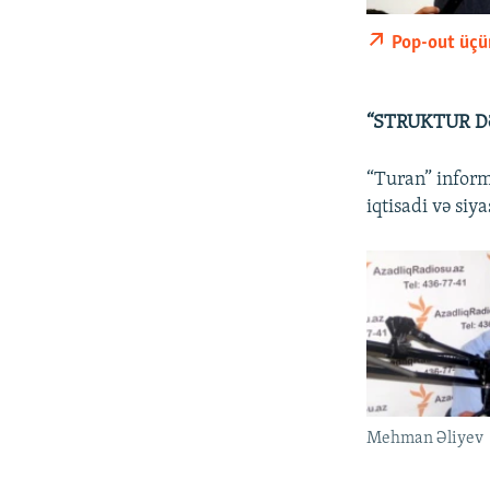
Pop-out üçü
“STRUKTUR D
“Turan” inform
iqtisadi və siy
Mehman Əliyev