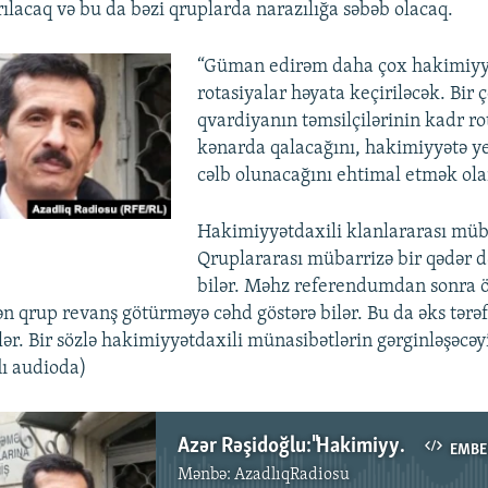
rılacaq və bu da bəzi qruplarda narazılığa səbəb olacaq.
“Güman edirəm daha çox hakimiyy
rotasiyalar həyata keçiriləcək. Bir
qvardiyanın təmsilçilərinin kadr r
kənarda qalacağını, hakimiyyətə ye
cəlb olunacağını ehtimal etmək ola
Hakimiyyətdaxili klanlararası müb
Qruplararası mübarrizə bir qədər d
bilər. Məhz referendumdan sonra ö
n qrup revanş götürməyə cəhd göstərə bilər. Bu da əks tərəf
ilər. Bir sözlə hakimiyyətdaxili münasibətlərin gərginləşəcəy
lı audioda)
Azər Rəşidoğlu:"Hakimiyyətdaxili, klanlararası mübarizə..."
EMBE
Mənbə:
AzadlıqRadiosu
No media source currently available