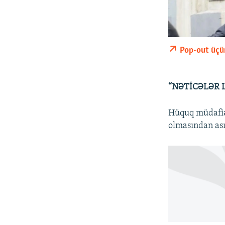
Pop-out üçü
“NƏTİCƏLƏR 
Hüquq müdafiə
olmasından ası