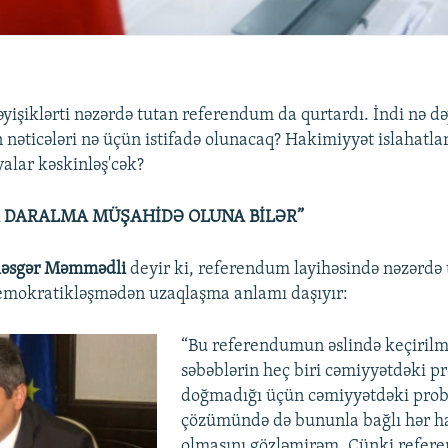
əyişiklərti nəzərdə tutan referendum da qurtardı. İndi nə d
əticələri nə üçün istifadə olunacaq? Hakimiyyət islahatla
yalar kəskinləş'cək?
A DARALMA MÜŞAHİDƏ OLUNA BİLƏR”
ləsgər Məmmədli
deyir ki, referendum layihəsində nəzərdə 
demokratikləşmədən uzaqlaşma anlamı daşıyır:
“Bu referendumun əslində keçirilm
səbəblərin heç biri cəmiyyətdəki 
doğmadığı üçün cəmiyyətdəki prob
çözümündə də bununla bağlı hər ha
olmasını gözləmirəm. Çünki refer