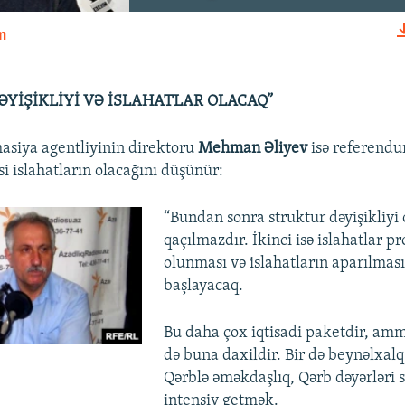
n
EMBED
ƏYİŞİKLİYİ VƏ İSLAHATLAR OLACAQ”
asiya agentliyinin direktoru
Mehman Əliyev
isə referend
asi islahatların olacağını düşünür:
“Bundan sonra struktur dəyişikliyi 
qaçılmazdır. İkinci isə islahatlar 
olunması və islahatların aparılması
başlayacaq.
Bu daha çox iqtisadi paketdir, amm
də buna daxildir. Bir də beynəlxalq
Qərblə əməkdaşlıq, Qərb dəyərləri 
intensiv getmək.