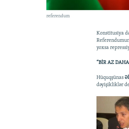
referendum
Konstitusiya d
Referendumun n
yoxsa repressi
“BİR AZ DAH
Hüquqşünas
Ə
dəyişikliklər 