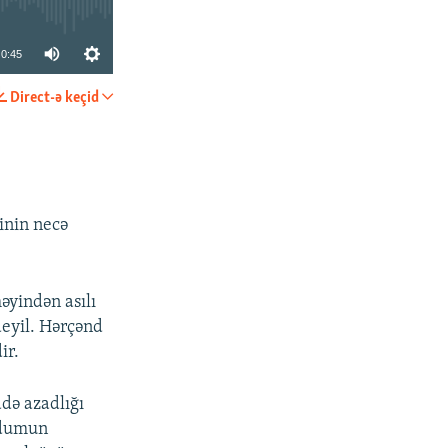
0:45
Direct-ə keçid
PAYLAŞ
inin necə
yindən asılı
deyil. Hərçənd
ir.
də azadlığı
ndumun