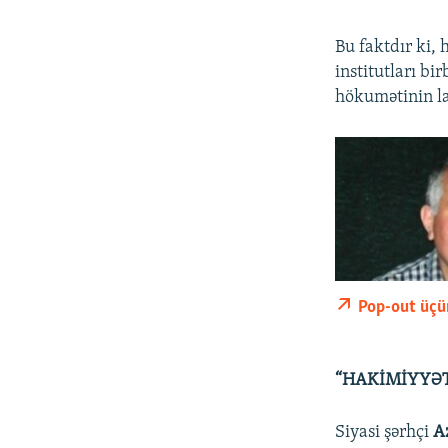
Bu faktdır ki,
institutları b
hökumətinin lay
Pop-out üçü
“HAKİMİYYƏT
Siyasi şərhçi
A