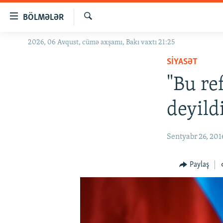
Keçid
BÖLMƏLƏR
linkləri
Axtar
Əsas
2026, 06 Avqust, cümə axşamı, Bakı vaxtı 21:25
GÜNDƏM
məzmuna
SIYASƏT
#İZAHLA
qayıt
Əsas
"Bu re
KORRUPSIOMETR
naviqasiyaya
#ƏSLINDƏ
qayıt
deyild
Axtarışa
FƏRQƏ BAX
keç
QANUNI DOĞRU
Sentyabr 26, 201
ARAŞDIRMA
Paylaş
MULTIMEDIA
RADIO ARXIV
VIDEO
HAQQIMIZDA
FOTOQALEREYA
OXU ZALI