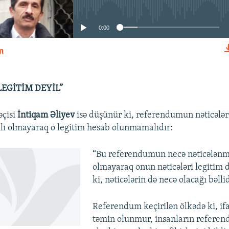
0:00
n
EMBED
LEGİTİM DEYİL”
çisi
İntiqam Əliyev
isə düşünür ki, referendumun nəticələr
lı olmayaraq o legitim hesab olunmamalıdır:
“Bu referendumun necə nəticələnmə
olmayaraq onun nəticələri legitim 
ki, nəticələrin də necə olacağı bəllid
Referendum keçirilən ölkədə ki, ifa
təmin olunmur, insanların refere