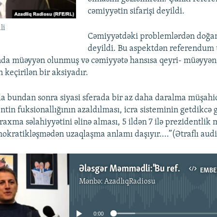
cəmiyyətin sifarişi deyildi.
li
Cəmiyyətdəki problemlərdən doğan
deyildi. Bu aspektdən referendum
ında müəyyən olunmuş və cəmiyyətə hansısa qeyri- müəyyən
 keçirilən bir aksiyadır.
a bundan sonra siyasi sferada bir az daha daralma müşahid
tin fuksionallığının azaldılması, icra sisteminin getdikcə 
axma səlahiyyətini əlinə alması, 5 ildən 7 ilə prezidentlik
mokratikləşmədən uzaqlaşma anlamı daşıyır....”(Ətraflı audi
Ələsgər Məmmədli:"Bu referendum cəmiyyətin sifarişi deyildi"
EMBE
Mənbə:
AzadlıqRadiosu
No media source currently available
0:00