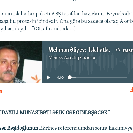
 həmin islahatlar paketi ABŞ tərəfdən hazırlanır. Beynəlxalq
irbaşa bu prosesin içindədir. Ona görə bu sadəcə olaraq Azər
ihəsi deyil....”(Ətraflı audioda...)
Mehman Əliyev: "İslahatlar olacaq"
EMBE
Mənbə:
AzadlıqRadiosu
No media source currently available
0:00
n
EMBED
DAXİLİ MÜNASİBƏTLƏRİN GƏRGİNLƏŞƏCƏK”
zər Rəşidoğlunun
fikrincə referendumdan sonra hakimiyyət