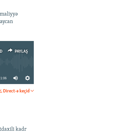
 maliyyə
baycan
D
PAYLAŞ
1:06
Direct-ə keçid
PAYLAŞ
daxili kadr