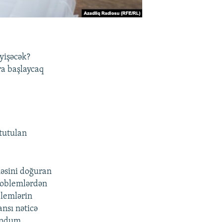
əyişəcək?
ra başlaycaq
tutulan
əsini doğuran
problemlərdən
lemlərin
nsı nəticə
endum