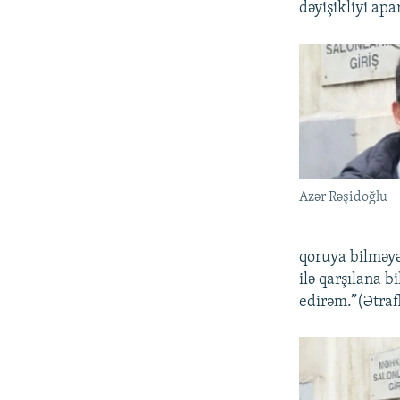
dəyişikliyi apa
Azər Rəşidoğlu
qoruya bilməyə
ilə qarşılana b
edirəm.”(Ətraf