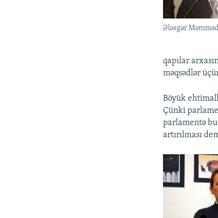
Ələsgər Məmməd
qapılar arxas
məqsədlər üçün
Böyük ehtimall
Çünki parlamen
parlamentə bur
artırılması de