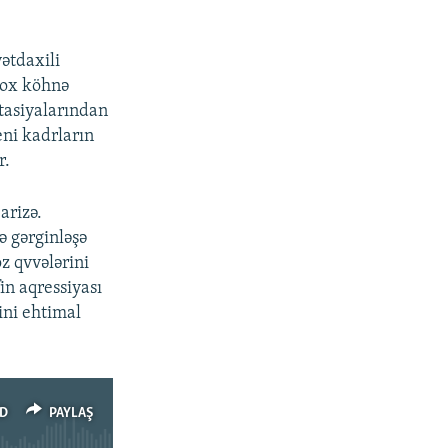
ətdaxili
 çox köhnə
otasiyalarından
ni kadrların
r.
arizə.
ə gərginləşə
z qvvələrini
in aqressiyası
ini ehtimal
D
PAYLAŞ