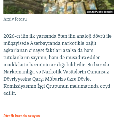
Arxiv fotosu
2026-cı ilin ilk yarısında ötən ilin analoji dövrü ilə
müqayisədə Azərbaycanda narkotiklə bağlı
aşkarlanan cinayət faktları azalsa da həm
tutulanların sayının, həm də müsadirə edilən
maddələrin həcminin artdığı bildirilir. Bu barədə
Narkomanlığa və Narkotik Vasitələrin Qanunsuz
Dövriyyəsinə Qarşı Mübarizə üzrə Dövlət
Komissiyasının İşçi Qrupunun məlumatında qeyd
edilir.
Ətraflı burada oxuyun