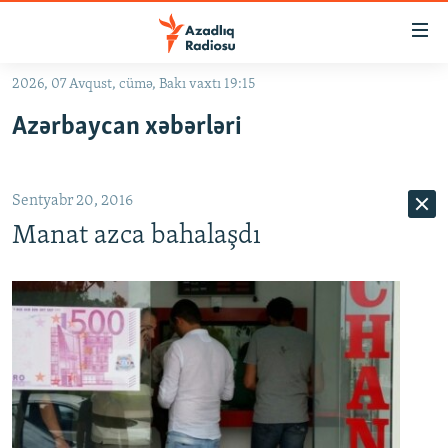
Keçid
linkləri
Əsas
2026, 07 Avqust, cümə, Bakı vaxtı 19:15
məzmuna
GÜNDƏM
Azərbaycan xəbərləri
qayıt
#İZAHLA
Əsas
KORRUPSIOMETR
naviqasiyaya
Sentyabr 20, 2016
qayıt
#ƏSLINDƏ
Axtarışa
Manat azca bahalaşdı
FƏRQƏ BAX
keç
QANUNI DOĞRU
ARAŞDIRMA
MULTIMEDIA
RADIO ARXIV
VIDEO
HAQQIMIZDA
FOTOQALEREYA
OXU ZALI