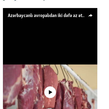
Azərbaycanlı avropalıdan iki dəfə az ət yeyir, amma... 'Qiymət artımı qaçılmazdır'
No media source currently available