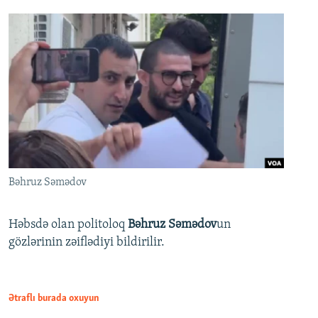
Bəhruz Səmədov
Həbsdə olan politoloq
Bəhruz Səmədov
un
gözlərinin zəiflədiyi bildirilir.
Ətraflı burada oxuyun