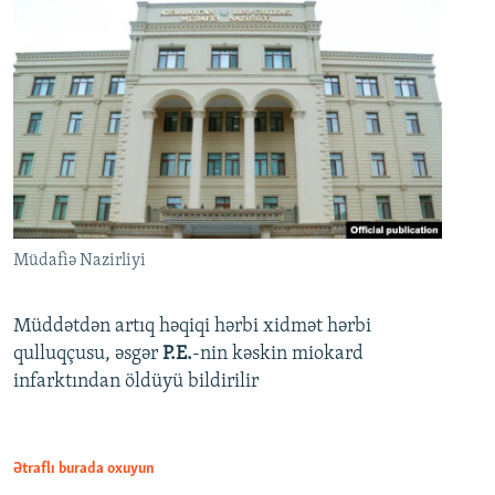
Müdafiə Nazirliyi
Müddətdən artıq həqiqi hərbi xidmət hərbi
qulluqçusu, əsgər
P.E.
-nin kəskin miokard
infarktından öldüyü bildirilir
Ətraflı burada oxuyun