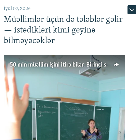
İyul 07, 2026
Müəllimlər üçün də tələblər gəlir
— istədikləri kimi geyinə
bilməyəcəklər
50 min müəllim işini itirə bilər. Birinci sinfə gedənlər azalır