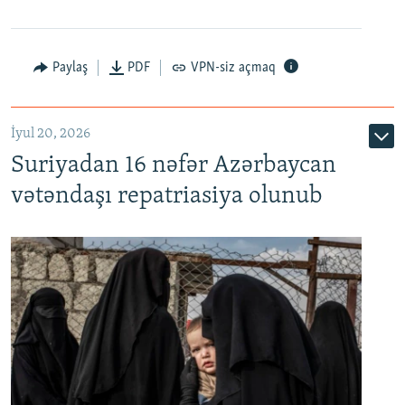
Paylaş
PDF
VPN-siz açmaq
İyul 20, 2026
Auto
240p
360p
480p
Suriyadan 16 nəfər Azərbaycan
720p
1080p
vətəndaşı repatriasiya olunub