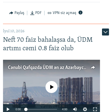
Paylaş
PDF
VPN-siz açmaq
İyul 10, 2026
Neft 70 faiz bahalaşsa da, ÜDM
artımı cəmi 0.8 faiz olub
Cənubi Qafqazda ÜDM ən az Azərbaycanda artır: Qonşuları niyə Bakını qabaqlaya bilir?
No media source currently available
Auto
0:00
4:00