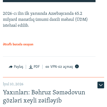
240p
2026-cı ilin ilk yarısında Azərbaycanda 65.2
360p
milyard manatlıq ümumi daxili məhsul (ÜDM)
480p
Auto
240p
360p
480p
istehsal edilib.
720p
720p
1080p
1080p
Ətraflı burada oxuyun
Paylaş
PDF
VPN-siz açmaq
İyul 10, 2026
Yaxınları: Bəhruz Səmədovun
gözləri xeyli zəifləyib