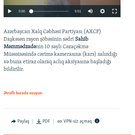
Auto
0:00
6:51
240p
Azərbaycan Xalq Cəbhəsi Partiyası (AXCP)
360p
Daşkəsən rayon şöbəsinin sədri
Sahib
480p
Auto
240p
360p
480p
Məmmədzadə
nin 10 saylı Cəzaçəkmə
720p
Müəssisəsində cərimə kamerasına (kars) salındığı
720p
1080p
və buna etiraz olaraq aclıq aksiyasına başladığı
1080p
bildirilir.
Ətraflı burada oxuyun
Paylaş
PDF
VPN-siz açmaq