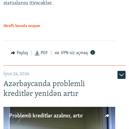
statuslarını itirəcəklər.
1080p
Ətraflı burada oxuyun
Auto
240p
360p
480p
Paylaş
PDF
VPN-siz açmaq
720p
1080p
İyun 26, 2026
Azərbaycanda problemli
kreditlər yenidən artır
Problemli kreditlər azalmır, artır