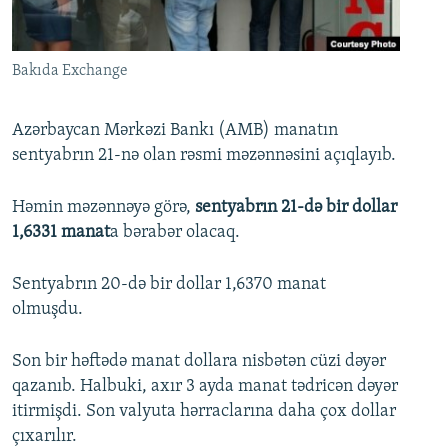
İNFOQRAFIKA
AZƏRBAYCAN ƏDƏBIYYATI KITABXANASI
MISSIYAMIZ
BIZI IZLƏ
KARIKATURA
İSLAM VƏ DEMOKRATIYA
PEŞƏ ETIKASI VƏ JURNALISTIKA STANDARTLARIMIZ
Bakıda Exchange
İZ - MƏDƏNIYYƏT PROQRAMI
MATERIALLARIMIZDAN ISTIFADƏ
AZADLIQRADIOSU MOBIL TELEFONUNUZDA
RFE/RL-in bütün saytları
Azərbaycan Mərkəzi Bankı (AMB) manatın
sentyabrın 21-nə olan rəsmi məzənnəsini açıqlayıb.
BIZIMLƏ ƏLAQƏ
XƏBƏR BÜLLETENLƏRIMIZ
Həmin məzənnəyə görə,
sentyabrın 21-də bir dollar
1,6331 manat
a bərabər olacaq.
Sentyabrın 20-də bir dollar 1,6370 manat
olmuşdu.
Son bir həftədə manat dollara nisbətən cüzi dəyər
qazanıb. Halbuki, axır 3 ayda manat tədricən dəyər
itirmişdi. Son valyuta hərraclarına daha çox dollar
çıxarılır.