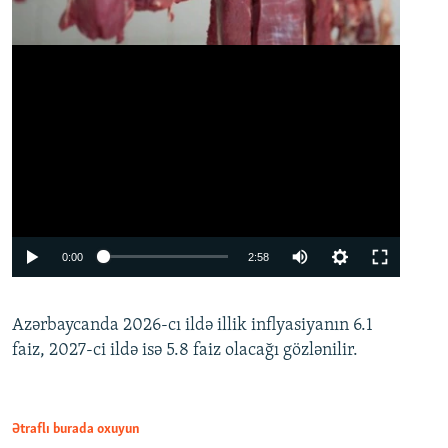
Auto
0:00
2:58
240p
Azərbaycanda 2026-cı ildə illik inflyasiyanın 6.1
360p
faiz, 2027-ci ildə isə 5.8 faiz olacağı gözlənilir.
480p
720p
1080p
Ətraflı burada oxuyun