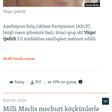
Vüqar Qədirli
Azərbaycan Xalq Cəbhəsi Partiyasının (AXCP)
İmişli rayon şöbəsinin fəalı, ikinci qrup əlil
Vüqar
Qədirli
2 il müddətinə azadlıqdan məhrum edilib.
Ətraflı burada oxuyun
Paylaş
PDF
VPN-siz açmaq
İyun 30, 2026
Milli Məclis məcburi köçkünlərlə