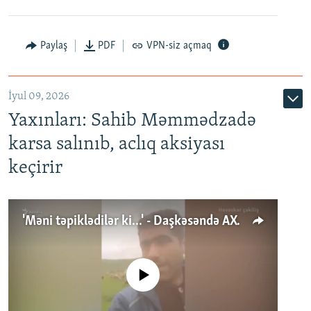
Paylaş
PDF
VPN-siz açmaq
İyul 09, 2026
Yaxınları: Sahib Məmmədzadə
karsa salınıb, aclıq aksiyası
keçirir
'Məni təpiklədilər ki...' - Daşkəsəndə AXCP fəalının yaxınları onun həbsinə etiraz edirlər
No media source currently available