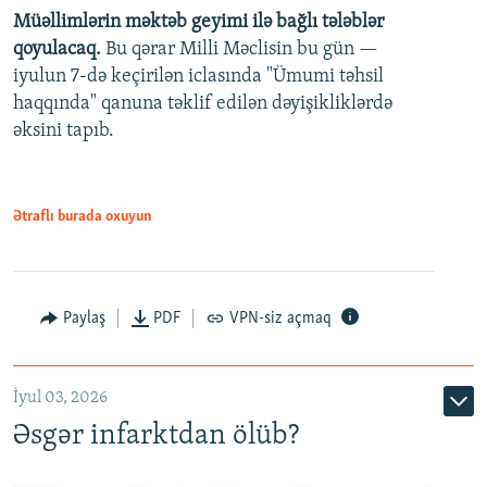
Müəllimlərin məktəb geyimi ilə bağlı tələblər
360p
qoyulacaq.
Bu qərar Milli Məclisin bu gün —
480p
iyulun 7-də keçirilən iclasında "Ümumi təhsil
720p
haqqında" qanuna təklif edilən dəyişikliklərdə
əksini tapıb.
1080p
Ətraflı burada oxuyun
Auto
240p
360p
480p
Paylaş
PDF
VPN-siz açmaq
720p
1080p
İyul 03, 2026
Əsgər infarktdan ölüb?