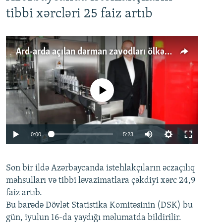
tibbi xərcləri 25 faiz artıb
Ard-arda açılan dərman zavodları ölkənin tələbatını ödəyirmi?
No media source currently available
Auto
0:00
5:23
240p
Son bir ildə Azərbaycanda istehlakçıların
360p
əczaçılıq
məhsulları və tibbi ləvazimatlara çəkdiyi xərc 24,9
480p
Auto
240p
360p
480p
faiz artıb.
720p
Bu barədə Dövlət Statistika Komitəsinin (DSK) bu
720p
1080p
gün, iyulun 16-da yaydığı məlumatda bildirilir.
1080p