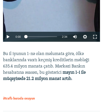
Auto
0:00
2:34
240p
Bu il iyunun 1-nə olan məlumata görə, ölkə
360p
banklarında vaxtı keçmiş kreditlərin məbləği
480p
635.4 milyon manata çatıb. Mərkəzi Bankın
720p
hesabatına əsasən, bu göstərici
mayın 1-i ilə
müqayisədə 21.2 milyon manat artıb.
1080p
Ətraflı burada oxuyun