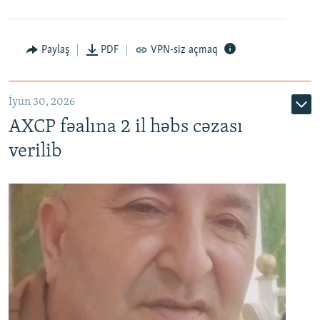
Paylaş
PDF
VPN-siz açmaq
İyun 30, 2026
AXCP fəalına 2 il həbs cəzası
verilib