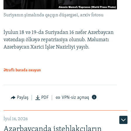
Suriyanın şimalında qaçqın düşərgəsi, arxiv fotosu
İyulun 18 və 19-da Suriyadan 16 nəfər Azərbaycan
vətəndaşı ölkəyə repatriasiya olunub. Məlumatı
Azərbaycan Xarici İşlər Nazirliyi yayıb.
Ətraflı burada oxuyun
Paylaş
PDF
VPN-siz açmaq
İyul 16, 2026
Azərbaycanda istehlakçıların