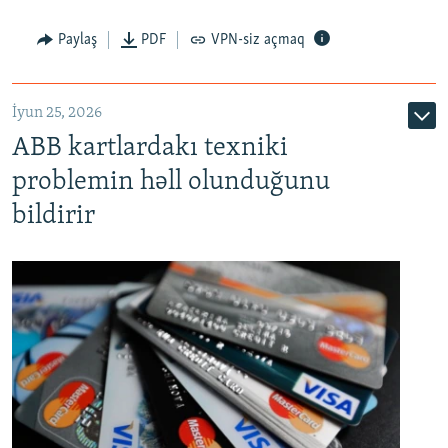
Auto
240p
360p
480p
Paylaş
PDF
VPN-siz açmaq
720p
1080p
İyun 25, 2026
ABB kartlardakı texniki
problemin həll olunduğunu
bildirir