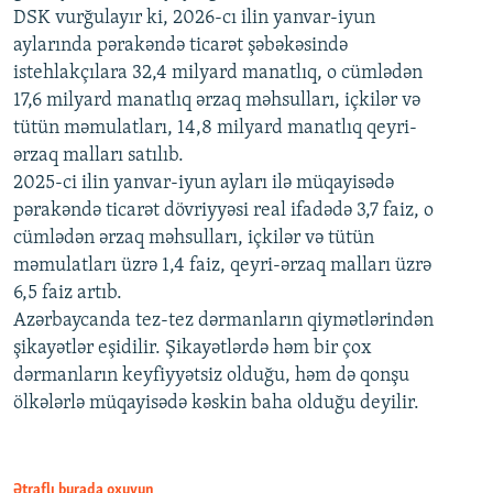
DSK vurğulayır ki, 2026-cı ilin yanvar-iyun
aylarında pərakəndə ticarət şəbəkəsində
istehlakçılara 32,4 milyard manatlıq, o cümlədən
17,6 milyard manatlıq ərzaq məhsulları, içkilər və
tütün məmulatları, 14,8 milyard manatlıq qeyri-
ərzaq malları satılıb.
2025-ci ilin yanvar-iyun ayları ilə müqayisədə
pərakəndə ticarət dövriyyəsi real ifadədə 3,7 faiz, o
cümlədən ərzaq məhsulları, içkilər və tütün
məmulatları üzrə 1,4 faiz, qeyri-ərzaq malları üzrə
6,5 faiz artıb.
Azərbaycanda tez-tez dərmanların qiymətlərindən
şikayətlər eşidilir. Şikayətlərdə həm bir çox
dərmanların keyfiyyətsiz olduğu, həm də qonşu
ölkələrlə müqayisədə kəskin baha olduğu deyilir.
Ətraflı burada oxuyun