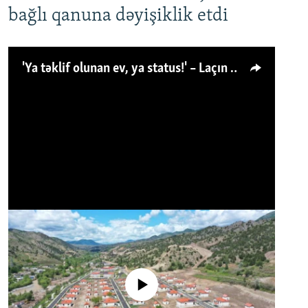
bağlı qanuna dəyişiklik etdi
'Ya təklif olunan ev, ya status!' – Laçın köçkünü: 'Laçından başqa heç hara!'
No media source currently available