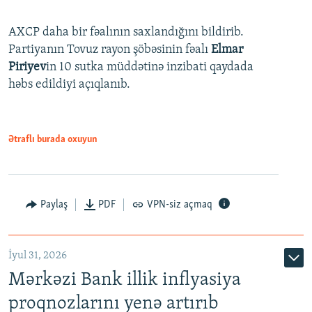
AXCP daha bir fəalının saxlandığını bildirib.
Partiyanın Tovuz rayon şöbəsinin fəalı
Elmar
Piriyev
in 10 sutka müddətinə inzibati qaydada
həbs edildiyi açıqlanıb.
Ətraflı burada oxuyun
Paylaş
PDF
VPN-siz açmaq
İyul 31, 2026
Mərkəzi Bank illik inflyasiya
proqnozlarını yenə artırıb