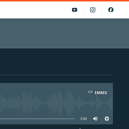
EMBED
able
5:00