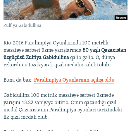
İNFOQRAFIKA
AZƏRBAYCAN ƏDƏBIYYATI KITABXANASI
MISSIYAMIZ
BIZI IZLƏ
KARIKATURA
İSLAM VƏ DEMOKRATIYA
PEŞƏ ETIKASI VƏ JURNALISTIKA STANDARTLARIMIZ
Zulfiya Gabidullina
İZ - MƏDƏNIYYƏT PROQRAMI
MATERIALLARIMIZDAN ISTIFADƏ
AZADLIQRADIOSU MOBIL TELEFONUNUZDA
RFE/RL-in bütün saytları
Rio-2016 Paralimpiya Oyunlarında 100 metrlik
BIZIMLƏ ƏLAQƏ
məsafəyə sərbəst üzmə yarışlarında
50 yaşlı Qazaxıstan
üzgüçüsü Zulfiya Gabidullina
qalib gəlib. O, dünya
XƏBƏR BÜLLETENLƏRIMIZ
rekordunu təzələyərək qızıl medalın sahibi olub.
Buna da bax:
Paralimpiya Oyunlarının açılışı oldu
Gabidullina 100 metrlik məsafəyə sərbəst üzmədə
yarışını 43.22 saniyəyə bitirib. Onun qazandığı qızıl
medal Qazaxıstanın Paralimpiya oyunları tarixindəki
ilk qızıl medalı olub.