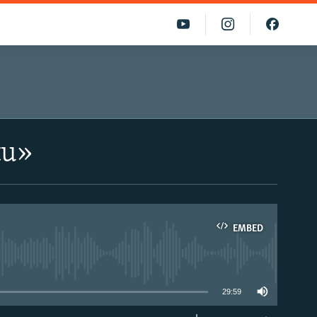
tu»
EMBED
able
29:59