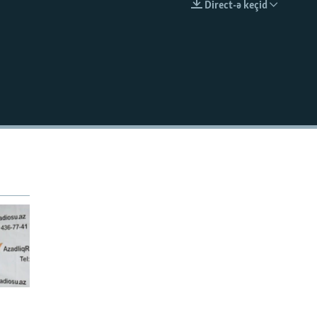
Direct-ə keçid
EMBED