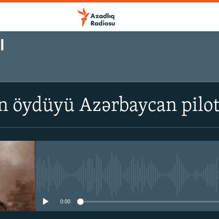
I
 öydüyü Azərbaycan pilo
No media source currently avail
0:00