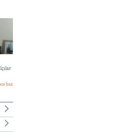
lçılar
ərə bax