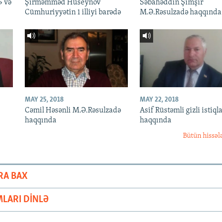
» və
Şirməmməd Hüseynov
Səbahəddin Şimşir
Cümhuriyyətin 1 illiyi barədə
M.Ə.Rəsulzadə haqqında
MAY 25, 2018
MAY 22, 2018
Cəmil Həsənli M.Ə.Rəsulzadə
Asif Rüstəmli gizli istiqla
haqqında
haqqında
Bütün hissəl
RA BAX
LARI DINLƏ