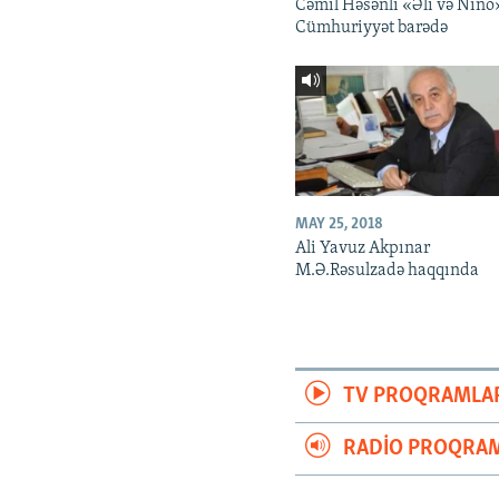
Cəmil Həsənli «Əli və Nino
Cümhuriyyət barədə
MAY 25, 2018
Ali Yavuz Akpınar
M.Ə.Rəsulzadə haqqında
TV PROQRAMLA
RADIO PROQRAM