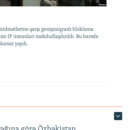
idmətlərinə qarşı genişmiqyaslı bloklama
nin IP ünvanları məhdudlaşdırılıb. Bu barədə
əlumat yayıb.
rağına görə Özbəkistan