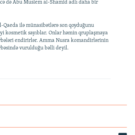
ləcə də Abu Muslem al-Shamid adlı daha bir
 Al-Qaeda ilə münasibətlərə son qoyduğunu
iyi kosmetik sayıblar. Onlar həmin qruplaşmaya
zərbələri endirirlər. Amma Nusra komandirlərinin
bəsində vurulduğu bəlli deyil.