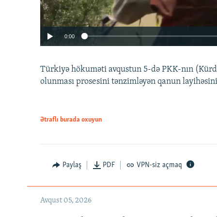
0:00
Türkiyə hökuməti avqustun 5-də PKK-nın (Kürdüs
olunması prosesini tənzimləyən qanun layihəsin
Ətraflı burada oxuyun
Auto
240p
720p
Paylaş
PDF
VPN-siz açmaq
Avqust 05, 2026