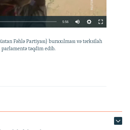
Auto
5:56
240p
EMBED
PAYLAŞ
tan Fəhlə Partiyası) buraxılması və tərksilah
360p
i parlamentə təqdim edib.
480p
720p
1080p
360p
480p
1080p