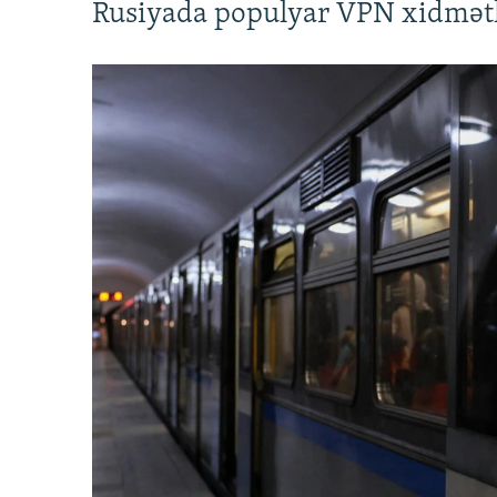
Rusiyada populyar VPN xidmətl