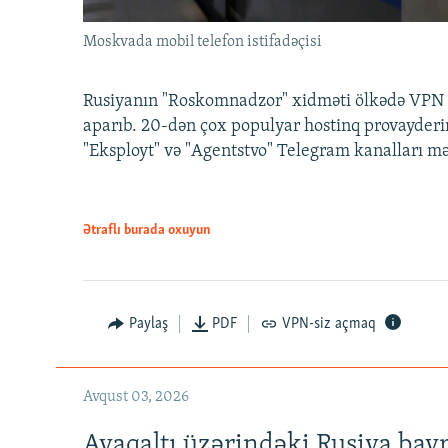
Moskvada mobil telefon istifadəçisi
Rusiyanın "Roskomnadzor" xidməti ölkədə VPN x
aparıb. 20-dən çox populyar hostinq provayderi
"Eksployt" və "Agentstvo" Telegram kanalları m
Ətraflı burada oxuyun
Paylaş
PDF
VPN-siz açmaq
Avqust 03, 2026
Ayaqaltı üzərindəki Rusiya bay