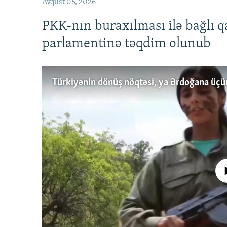
Avqust 05, 2026
PKK-nın buraxılması ilə bağlı q
parlamentinə təqdim olunub
No media source 