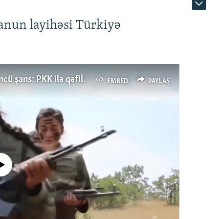
anun layihəsi Türkiyə
Türkiyənin dönüş nöqtəsi, ya Ərdoğana üçüncü şans: PKK ilə qəfil barışıq nə deməkdir?
EMBED
PAYLAŞ
currently available