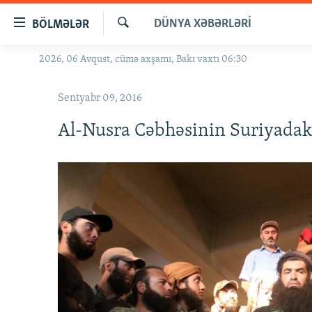
Keçid
DÜNYA XƏBƏRLƏRI
BÖLMƏLƏR
linkləri
Axtar
Əsas
2026, 06 Avqust, cümə axşamı, Bakı vaxtı 06:30
GÜNDƏM
məzmuna
#İZAHLA
qayıt
Sentyabr 09, 2016
Əsas
KORRUPSIOMETR
naviqasiyaya
Al-Nusra Cəbhəsinin Suriyadak
#ƏSLINDƏ
qayıt
Axtarışa
FƏRQƏ BAX
keç
QANUNI DOĞRU
ARAŞDIRMA
MULTIMEDIA
RADIO ARXIV
VIDEO
HAQQIMIZDA
FOTOQALEREYA
OXU ZALI