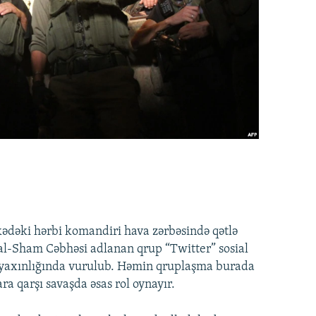
ədəki hərbi komandiri hava zərbəsində qətlə
h al-Sham Cəbhəsi adlanan qrup “Twitter” sosial
 yaxınlığında vurulub. Həmin qruplaşma burada
ra qarşı savaşda əsas rol oynayır.