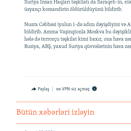
Suriya İnsan Haqları təşkilatı da Saraqeb-in, e
üsyançı komandirin öldürüldüyünü bildirib.
Nusra Cəbhəsi iyulun 1-də adını dəyişdiyini və
bildirib. Amma Vaşinqtonla Moskva bu dəyişikl
hələ də terrorçu təşkilat kimi baxır, ona hava 
Rusiya, ABŞ, yaxud Suriya qüvvələrinin hava zər
Paylaş
VPN-siz açmaq
Bütün xəbərləri izləyin