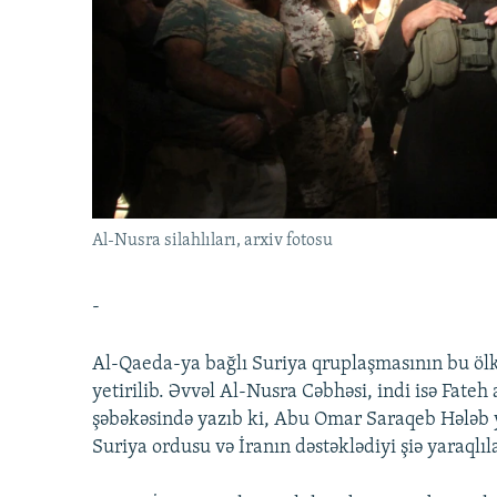
İNFOQRAFIKA
AZƏRBAYCAN ƏDƏBIYYATI KITABXANASI
MISSIYAMIZ
KARIKATURA
İSLAM VƏ DEMOKRATIYA
PEŞƏ ETIKASI VƏ JURNALISTIKA
STANDARTLARIMIZ
İZ - MƏDƏNIYYƏT PROQRAMI
MATERIALLARIMIZDAN ISTIFADƏ
AZADLIQRADIOSU MOBIL TELEFONUNUZDA
BIZIMLƏ ƏLAQƏ
XƏBƏR BÜLLETENLƏRIMIZ
Al-Nusra silahlıları, arxiv fotosu
-
Al-Qaeda-ya bağlı Suriya qruplaşmasının bu ölk
yetirilib. Əvvəl Al-Nusra Cəbhəsi, indi isə Fate
şəbəkəsində yazıb ki, Abu Omar Saraqeb Hələb
Suriya ordusu və İranın dəstəklədiyi şiə yaraqlıla