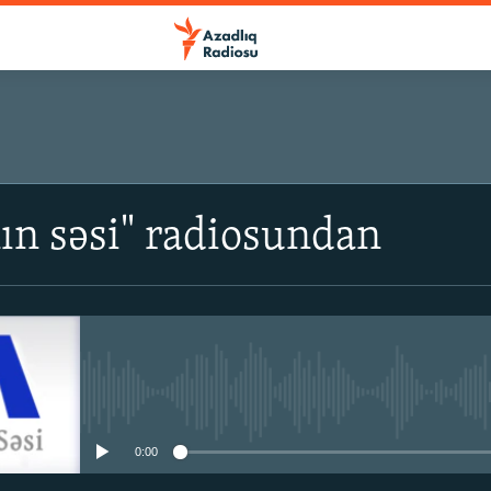
ın səsi" radiosundan
No media source currently avail
0:00