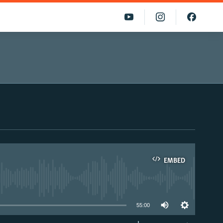
EMBED
able
55:00