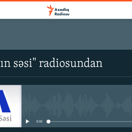
ın səsi" radiosundan
No media source currently avail
0:00