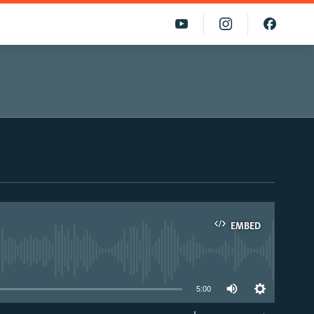
EMBED
able
5:00