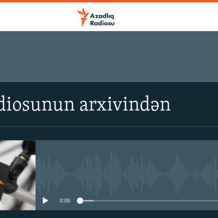
diosunun arxivindən
No media source currently avail
0:00