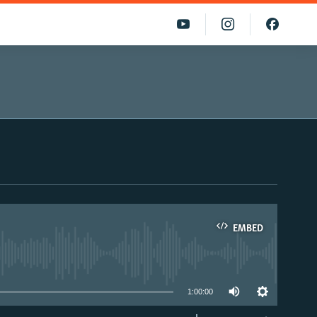
EMBED
able
1:00:00