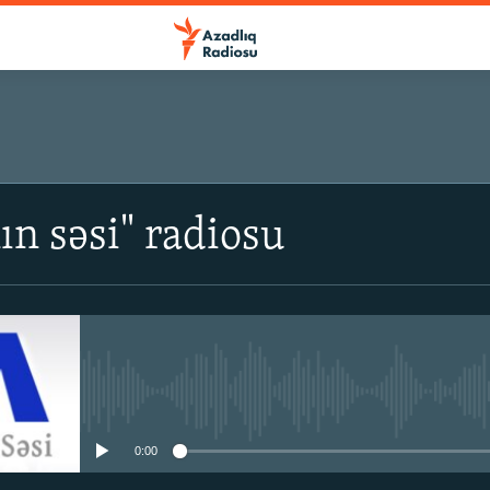
n səsi" radiosu
No media source currently avail
0:00