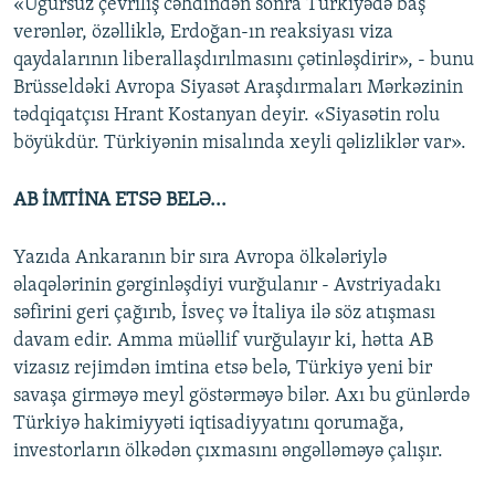
«Uğursuz çevriliş cəhdindən sonra Türkiyədə baş
verənlər, özəlliklə, Erdoğan-ın reaksiyası viza
qaydalarının liberallaşdırılmasını çətinləşdirir», - bunu
Brüsseldəki Avropa Siyasət Araşdırmaları Mərkəzinin
tədqiqatçısı Hrant Kostanyan deyir. «Siyasətin rolu
böyükdür. Türkiyənin misalında xeyli qəlizliklər var».
AB İMTİNA ETSƏ BELƏ...
Yazıda Ankaranın bir sıra Avropa ölkələriylə
əlaqələrinin gərginləşdiyi vurğulanır - Avstriyadakı
səfirini geri çağırıb, İsveç və İtaliya ilə söz atışması
davam edir. Amma müəllif vurğulayır ki, hətta AB
vizasız rejimdən imtina etsə belə, Türkiyə yeni bir
savaşa girməyə meyl göstərməyə bilər. Axı bu günlərdə
Türkiyə hakimiyyəti iqtisadiyyatını qorumağa,
investorların ölkədən çıxmasını əngəlləməyə çalışır.