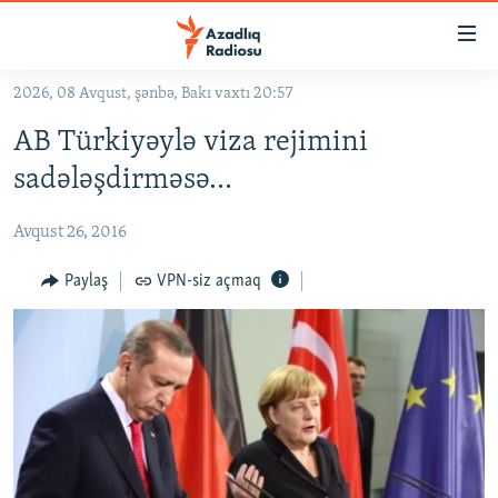
Keçid
linkləri
Əsas
2026, 08 Avqust, şənbə, Bakı vaxtı 20:57
məzmuna
GÜNDƏM
AB Türkiyəylə viza rejimini
qayıt
#İZAHLA
Əsas
sadələşdirməsə…
KORRUPSIOMETR
naviqasiyaya
qayıt
Avqust 26, 2016
#ƏSLINDƏ
Axtarışa
FƏRQƏ BAX
Paylaş
VPN-siz açmaq
keç
QANUNI DOĞRU
ARAŞDIRMA
MULTIMEDIA
RADIO ARXIV
VIDEO
HAQQIMIZDA
FOTOQALEREYA
OXU ZALI