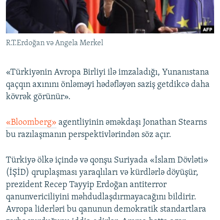
İNFOQRAFIKA
AZƏRBAYCAN ƏDƏBIYYATI KITABXANASI
MISSIYAMIZ
BIZI IZLƏ
KARIKATURA
İSLAM VƏ DEMOKRATIYA
PEŞƏ ETIKASI VƏ JURNALISTIKA STANDARTLARIMIZ
R.T.Erdoğan və Angela Merkel
İZ - MƏDƏNIYYƏT PROQRAMI
MATERIALLARIMIZDAN ISTIFADƏ
AZADLIQRADIOSU MOBIL TELEFONUNUZDA
RFE/RL-in bütün saytları
«Türkiyənin Avropa Birliyi ilə imzaladığı, Yunanıstana
BIZIMLƏ ƏLAQƏ
qaçqın axınını önləməyi hədəfləyən saziş getdikcə daha
kövrək görünür».
XƏBƏR BÜLLETENLƏRIMIZ
«Bloomberg»
agentliyinin əməkdaşı Jonathan Stearns
bu razılaşmanın perspektivlərindən söz açır.
Türkiyə ölkə içində və qonşu Suriyada «İslam Dövləti»
(İŞİD) qruplaşması yaraqlıları və kürdlərlə döyüşür,
prezident Recep Tayyip Erdoğan antiterror
qanunvericiliyini məhdudlaşdırmayacağını bildirir.
Avropa liderləri bu qanunun demokratik standartlara