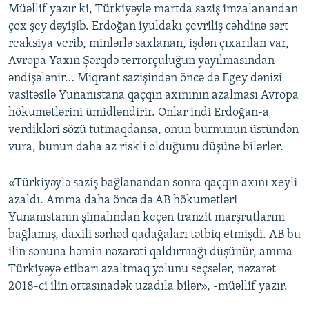
Müəllif yazır ki, Türkiyəylə martda saziş imzalanandan
çox şey dəyişib. Erdoğan iyuldakı çevriliş cəhdinə sərt
reaksiya verib, minlərlə saxlanan, işdən çıxarılan var,
Avropa Yaxın Şərqdə terrorçuluğun yayılmasından
əndişələnir… Miqrant sazişindən öncə də Egey dənizi
vasitəsilə Yunanıstana qaçqın axınının azalması Avropa
hökumətlərini ümidləndirir. Onlar indi Erdoğan-a
verdikləri sözü tutmaqdansa, onun burnunun üstündən
vura, bunun daha az riskli olduğunu düşünə bilərlər.
«Türkiyəylə saziş bağlanandan sonra qaçqın axını xeyli
azaldı. Amma daha öncə də AB hökumətləri
Yunanıstanın şimalından keçən tranzit marşrutlarını
bağlamış, daxili sərhəd qadağaları tətbiq etmişdi. AB bu
ilin sonuna həmin nəzarəti qaldırmağı düşünür, amma
Türkiyəyə etibarı azaltmaq yolunu seçsələr, nəzarət
2018-ci ilin ortasınadək uzadıla bilər», -müəllif yazır.