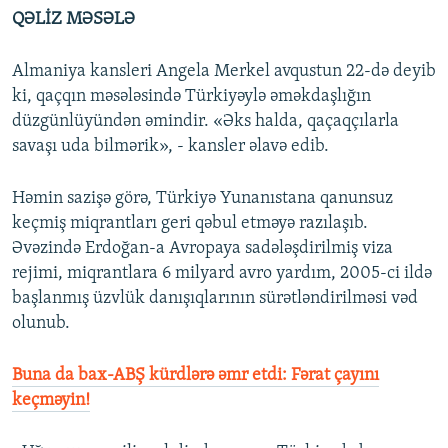
QƏLİZ MƏSƏLƏ
Almaniya kansleri Angela Merkel avqustun 22-də deyib
ki, qaçqın məsələsində Türkiyəylə əməkdaşlığın
düzgünlüyündən əmindir. «Əks halda, qaçaqçılarla
savaşı uda bilmərik», - kansler əlavə edib.
Həmin sazişə görə, Türkiyə Yunanıstana qanunsuz
keçmiş miqrantları geri qəbul etməyə razılaşıb.
Əvəzində Erdoğan-a Avropaya sadələşdirilmiş viza
rejimi, miqrantlara 6 milyard avro yardım, 2005-ci ildə
başlanmış üzvlük danışıqlarının sürətləndirilməsi vəd
olunub.
Buna da bax-ABŞ kürdlərə əmr etdi: Fərat çayını
keçməyin!