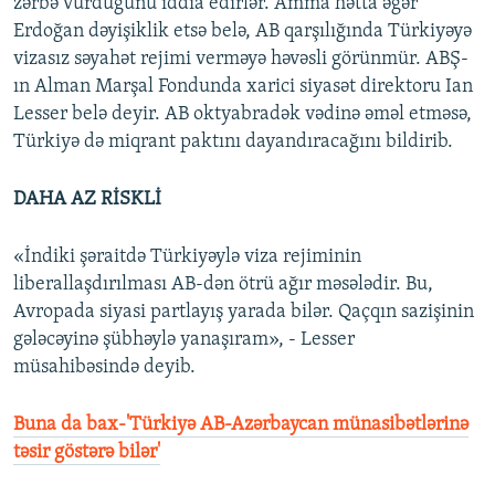
zərbə vurduğunu iddia edirlər. Amma hətta əgər
Erdoğan dəyişiklik etsə belə, AB qarşılığında Türkiyəyə
vizasız səyahət rejimi verməyə həvəsli görünmür. ABŞ-
ın Alman Marşal Fondunda xarici siyasət direktoru Ian
Lesser belə deyir. AB oktyabradək vədinə əməl etməsə,
Türkiyə də miqrant paktını dayandıracağını bildirib.
DAHA AZ RİSKLİ
«İndiki şəraitdə Türkiyəylə viza rejiminin
liberallaşdırılması AB-dən ötrü ağır məsələdir. Bu,
Avropada siyasi partlayış yarada bilər. Qaçqın sazişinin
gələcəyinə şübhəylə yanaşıram», - Lesser
müsahibəsində deyib.
Buna da bax-'Türkiyə AB-Azərbaycan münasibətlərinə
təsir göstərə bilər'