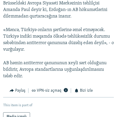
Brüsseldəki Avropa Siyasəti Mərkəzinin təhlilçisi
Amanda Paul deyir ki, Erdoğan-ın AB hökumətlərini
dilemmadan qurtaracağına inanır.
«Məncə, Türkiyə onların şərtlərinə əməl etməyəcək.
Türkiyə indiki məqamda ölkədə təhlükəsizlik durumu
səbəbindən antiterror qanununa düzəliş edən deyil», - o
vurğulayır.
AB həmin antiterror qanununun xeyli sərt olduğunu
bildirir, Avropa standartlarına uyğunlaşdırılmasını
tələb edir.
Paylaş
VPN-siz açmaq
Bizi izlə
This item is part of
Media icmalı