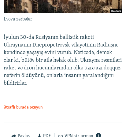
Lvova zərbələr
İyulun 30-da Rusiyanın ballistik raketi
Ukraynanın Dnepropetrovsk vilayətinin Radiuşne
kəndində yaşayış evini vurub. Nəticədə, demək
olar ki, bütöv bir ailə həlak olub. Ukrayna rəsmiləri
raket və dron hücumlarından ölkə üzrə azı doqquz
nəfərin öldüyünü, onlarla insanın yaralandığını
bildirirlər.
Ətraflı burada oxuyun
Paylaş
PDF
VPN-siz açmaq