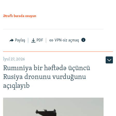
Ətraflı burada oxuyun
Paylaş
PDF
VPN-siz açmaq
İyul 27, 2026
Rumıniya bir həftədə üçüncü
Rusiya dronunu vurduğunu
açıqlayıb