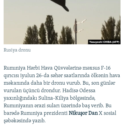
Rusiya dronu
Rumıniya Hərbi Hava Qüvvələrinə məxsus F-16
qırıcısı iyulun 26-da səhər saatlarında ölkənin hava
məkanında daha bir dronu vurub. Bu, son günlər
vurulan üçüncü drondur. Hadisə Odessa
yaxınlığındakı Sulina-Kiliya bölgəsində,
Rumıniyanın ərazi suları üzərində baş verib. Bu
barədə Rumıniya prezidenti
Nikuşor Dan
X sosial
şəbəkəsində yazıb.