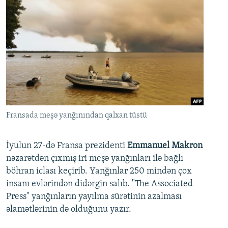
Fransada meşə yanğınından qalxan tüstü
İyulun 27-də Fransa prezidenti
Emmanuel Makron
nəzarətdən çıxmış iri meşə yanğınları ilə bağlı
böhran iclası keçirib. Yanğınlar 250 mindən çox
insanı evlərindən didərgin salıb. "The Associated
Press" yanğınların yayılma sürətinin azalması
əlamətlərinin də olduğunu yazır.