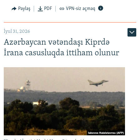
Paylaş
PDF
VPN-siz açmaq
İyul 31, 2026
Azərbaycan vətəndaşı Kiprdə
İrana casusluqda ittiham olunur