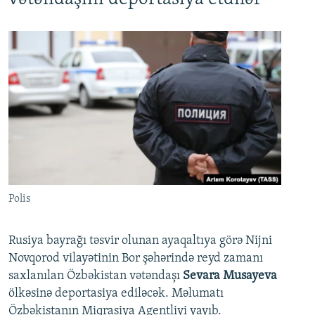
Polis
Rusiya bayrağı təsvir olunan ayaqaltıya görə Nijni
Novqorod vilayətinin Bor şəhərində reyd zamanı
saxlanılan Özbəkistan vətəndaşı
Sevara Musayeva
ölkəsinə deportasiya ediləcək. Məlumatı
Özbəkistanın Miqrasiya Agentliyi yayıb.