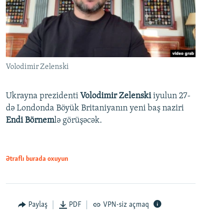
Volodimir Zelenski
Ukrayna prezidenti
Volodimir Zelenski
iyulun 27-
də Londonda Böyük Britaniyanın yeni baş naziri
Endi Börnem
lə görüşəcək.
Ətraflı burada oxuyun
Paylaş
PDF
VPN-siz açmaq