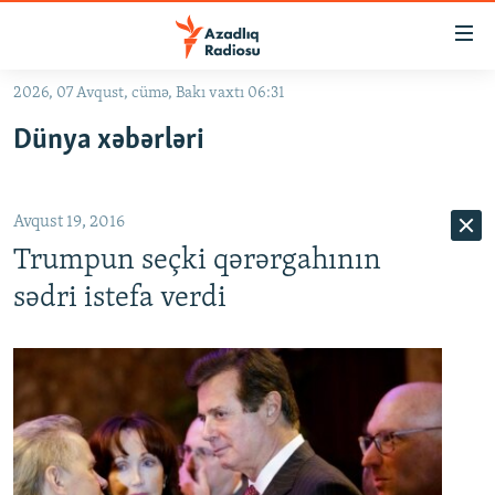
Keçid
linkləri
Əsas
2026, 07 Avqust, cümə, Bakı vaxtı 06:31
məzmuna
GÜNDƏM
Dünya xəbərləri
qayıt
#İZAHLA
Əsas
KORRUPSIOMETR
naviqasiyaya
Avqust 19, 2016
qayıt
#ƏSLINDƏ
Axtarışa
Trumpun seçki qərərgahının
FƏRQƏ BAX
keç
sədri istefa verdi
QANUNI DOĞRU
ARAŞDIRMA
MULTIMEDIA
RADIO ARXIV
VIDEO
HAQQIMIZDA
FOTOQALEREYA
OXU ZALI