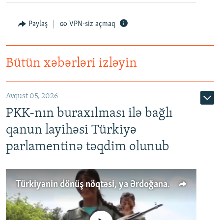
Paylaş
VPN-siz açmaq
Bütün xəbərləri izləyin
Avqust 05, 2026
PKK-nın buraxılması ilə bağlı
qanun layihəsi Türkiyə
parlamentinə təqdim olunub
Türkiyənin dönüş nöqtəsi, ya Ərdoğana üçüncü şans: PKK ilə qəfil barışıq nə deməkdir?