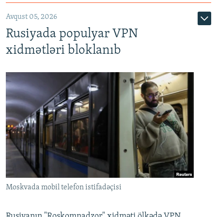
Avqust 05, 2026
Rusiyada populyar VPN
xidmətləri bloklanıb
Moskvada mobil telefon istifadəçisi
Rusiyanın "Roskomnadzor" xidməti ölkədə VPN