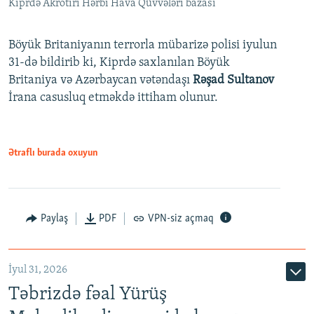
Kiprdə Akrotiri Hərbi Hava Qüvvələri bazası
Böyük Britaniyanın terrorla mübarizə polisi iyulun
31-də bildirib ki, Kiprdə saxlanılan Böyük
Britaniya və Azərbaycan vətəndaşı
Rəşad Sultanov
İrana casusluq etməkdə ittiham olunur.
Ətraflı burada oxuyun
Paylaş
PDF
VPN-siz açmaq
İyul 31, 2026
Təbrizdə fəal Yürüş