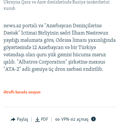
Ukrayna Qara və Azov dənizlərində Rusiya tankerlərini
vurub
news.az portalı və "Azərbaycan Dənizçilərinə
Dəstək" İctimai Birliyinin sədri İlham Nəsirovun
yaydığı məlumata görə, Odessa limanı yaxınlığında
göyərtəsində 12 Azərbaycan və bir Türkiyə
vətəndaşı olan quru yük gəmisi hücuma məruz
qalıb. "Albatros Corporation" şirkətinə məxsus
"ATA-2" adlı gəmiyə üç dron zərbəsi endirilib.
Ətraflı burada oxuyun
Paylaş
PDF
VPN-siz açmaq