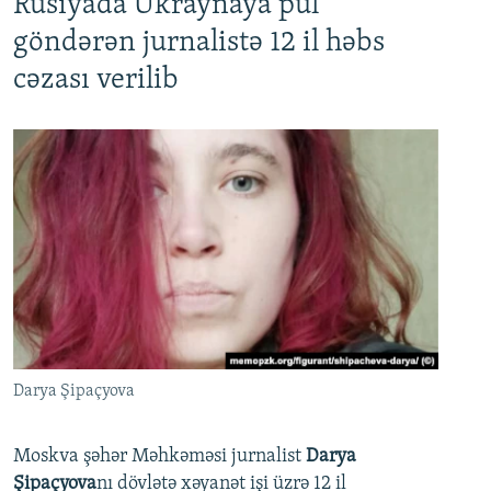
Rusiyada Ukraynaya pul
göndərən jurnalistə 12 il həbs
cəzası verilib
Darya Şipaçyova
Moskva şəhər Məhkəməsi jurnalist
Darya
Şipaçyova
nı dövlətə xəyanət işi üzrə 12 il