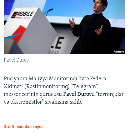
Pavel Durov
Rusiyanın Maliyyə Monitorinqi üzrə Federal
Xidməti (Rosfinmonitorinq) "Telegram"
messencerinin qurucusu
Pavel Durov
u "terrorçular
və ekstremistlər" siyahısına salıb.
Ətraflı burada oxuyun