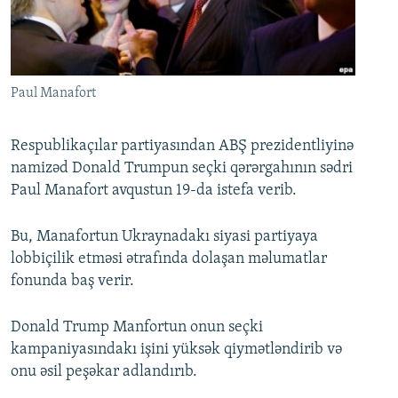
İNFOQRAFIKA
AZƏRBAYCAN ƏDƏBIYYATI KITABXANASI
MISSIYAMIZ
BIZI IZLƏ
KARIKATURA
İSLAM VƏ DEMOKRATIYA
PEŞƏ ETIKASI VƏ JURNALISTIKA STANDARTLARIMIZ
İZ - MƏDƏNIYYƏT PROQRAMI
MATERIALLARIMIZDAN ISTIFADƏ
Paul Manafort
AZADLIQRADIOSU MOBIL TELEFONUNUZDA
RFE/RL-in bütün saytları
BIZIMLƏ ƏLAQƏ
Respublikaçılar partiyasından ABŞ prezidentliyinə
namizəd Donald Trumpun seçki qərərgahının sədri
XƏBƏR BÜLLETENLƏRIMIZ
Paul Manafort avqustun 19-da istefa verib.
Bu, Manafortun Ukraynadakı siyasi partiyaya
lobbiçilik etməsi ətrafında dolaşan məlumatlar
fonunda baş verir.
Donald Trump Manfortun onun seçki
kampaniyasındakı işini yüksək qiymətləndirib və
onu əsil peşəkar adlandırıb.