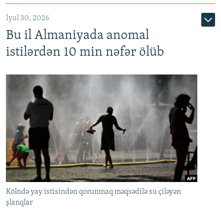
İyul 30, 2026
Bu il Almaniyada anomal
istilərdən 10 min nəfər ölüb
Kölndə yay istisindən qorunmaq məqsədilə su çiləyən
şlanqlar