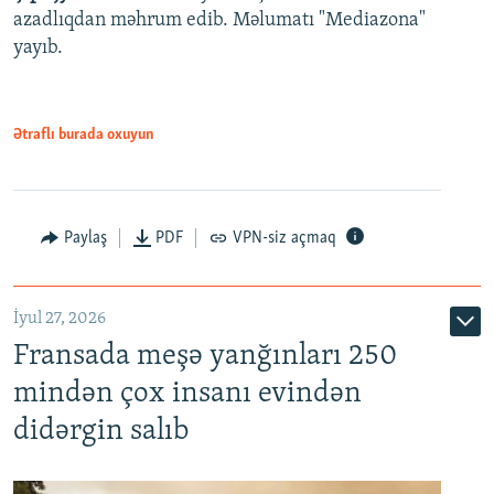
azadlıqdan məhrum edib. Məlumatı "Mediazona"
yayıb.
Ətraflı burada oxuyun
Paylaş
PDF
VPN-siz açmaq
İyul 27, 2026
Fransada meşə yanğınları 250
mindən çox insanı evindən
didərgin salıb