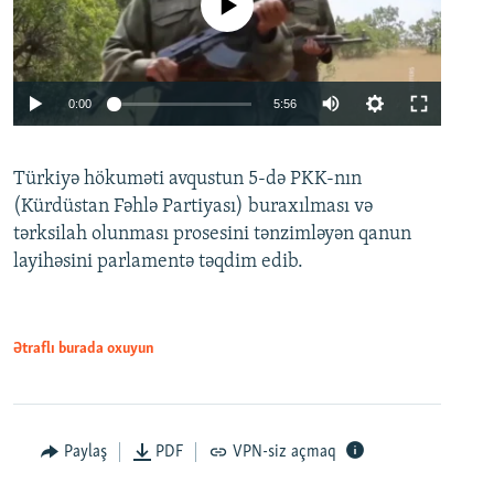
No media source currently available
Auto
0:00
5:56
240p
Türkiyə hökuməti avqustun 5-də PKK-nın
360p
(Kürdüstan Fəhlə Partiyası) buraxılması və
480p
Auto
240p
360p
480p
tərksilah olunması prosesini tənzimləyən qanun
720p
layihəsini parlamentə təqdim edib.
720p
1080p
1080p
Ətraflı burada oxuyun
Paylaş
PDF
VPN-siz açmaq