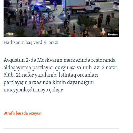
Hadisənin baş verdiyi ərazi
Avqustun 2-də Moskvanın mərkəzində restoranda
əldəqayırma partlayıcı qurğu işə salınıb, azı 3 nəfər
ölüb, 21 nəfər yaralanıb. İstintaq orqanları
partlayışın arxasında kimin dayandığını
müəyyənləşdirməyə çalışır.
Ətraflı burada oxuyun