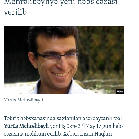
Mehrəlibəyliyə yeni həbs cəzası
verilib
Yürüş Mehrəlibəyli
Təbriz həbsxanasında saxlanılan azərbaycanlı fəal
Yürüş Mehrəlibəyli
yeni iş üzrə 3 il 7 ay 17 gün həbs
cəzasına məhkum edilib. Xəbəri İnsan Haqları