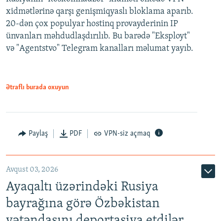
xidmətlərinə qarşı genişmiqyaslı bloklama aparıb.
20-dən çox populyar hostinq provayderinin IP
ünvanları məhdudlaşdırılıb. Bu barədə "Eksployt"
və "Agentstvo" Telegram kanalları məlumat yayıb.
Ətraflı burada oxuyun
Paylaş
PDF
VPN-siz açmaq
Avqust 03, 2026
Ayaqaltı üzərindəki Rusiya
bayrağına görə Özbəkistan
vətəndaşını deportasiya etdilər