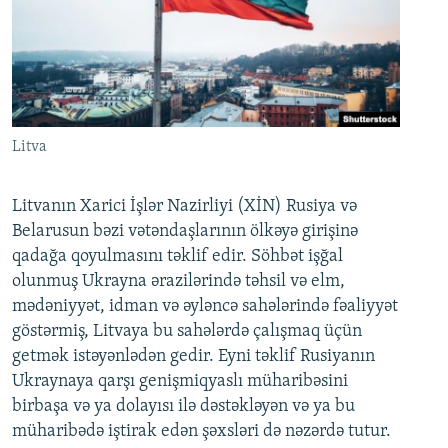
Litva
Litvanın Xarici İşlər Nazirliyi (XİN) Rusiya və
Belarusun bəzi vətəndaşlarının ölkəyə girişinə
qadağa qoyulmasını təklif edir. Söhbət işğal
olunmuş Ukrayna ərazilərində təhsil və elm,
mədəniyyət, idman və əyləncə sahələrində fəaliyyət
göstərmiş, Litvaya bu sahələrdə çalışmaq üçün
getmək istəyənlədən gedir. Eyni təklif Rusiyanın
Ukraynaya qarşı genişmiqyaslı müharibəsini
birbaşa və ya dolayısı ilə dəstəkləyən və ya bu
müharibədə iştirak edən şəxsləri də nəzərdə tutur.