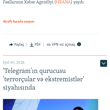
Fəallarının Xəbər Agentliyi (
HRANA
) yayıb.
Ətraflı burada oxuyun
Paylaş
PDF
VPN-siz açmaq
İyul 30, 2026
'Telegram'ın qurucusu
'terrorçular və ekstremistlər'
siyahısında