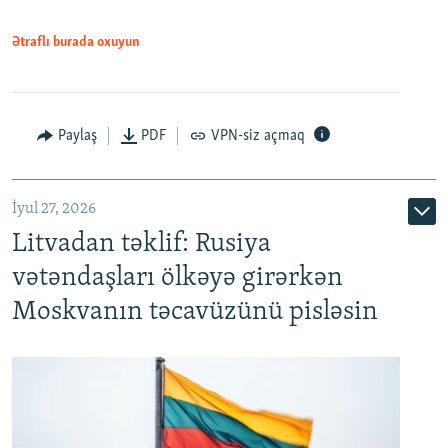
Ətraflı burada oxuyun
Paylaş
PDF
VPN-siz açmaq
İyul 27, 2026
Litvadan təklif: Rusiya
vətəndaşları ölkəyə girərkən
Moskvanın təcavüzünü pisləsin