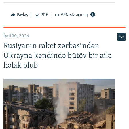
Paylaş
PDF
VPN-siz açmaq
İyul 30, 2026
Rusiyanın raket zərbəsindən
Ukrayna kəndində bütöv bir ailə
həlak olub