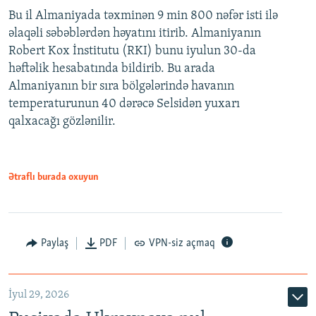
Bu il Almaniyada təxminən 9 min 800 nəfər isti ilə
əlaqəli səbəblərdən həyatını itirib. Almaniyanın
Robert Kox İnstitutu (RKI) bunu iyulun 30-da
həftəlik hesabatında bildirib. Bu arada
Almaniyanın bir sıra bölgələrində havanın
temperaturunun 40 dərəcə Selsidən yuxarı
qalxacağı gözlənilir.
Ətraflı burada oxuyun
Paylaş
PDF
VPN-siz açmaq
İyul 29, 2026