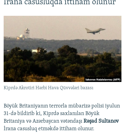
İrana casusluqda ittiham olunur
Kiprdə Akrotiri Hərbi Hava Qüvvələri bazası
Böyük Britaniyanın terrorla mübarizə polisi iyulun
31-də bildirib ki, Kiprdə saxlanılan Böyük
Britaniya və Azərbaycan vətəndaşı
Rəşad Sultanov
İrana casusluq etməkdə ittiham olunur.