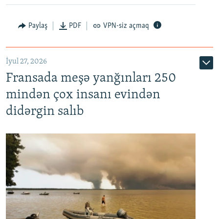
Paylaş
PDF
VPN-siz açmaq
İyul 27, 2026
Fransada meşə yanğınları 250
mindən çox insanı evindən
didərgin salıb