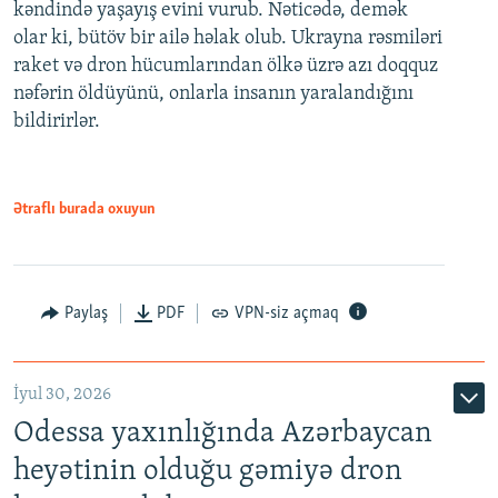
kəndində yaşayış evini vurub. Nəticədə, demək
olar ki, bütöv bir ailə həlak olub. Ukrayna rəsmiləri
raket və dron hücumlarından ölkə üzrə azı doqquz
nəfərin öldüyünü, onlarla insanın yaralandığını
bildirirlər.
Ətraflı burada oxuyun
Paylaş
PDF
VPN-siz açmaq
İyul 30, 2026
Odessa yaxınlığında Azərbaycan
heyətinin olduğu gəmiyə dron