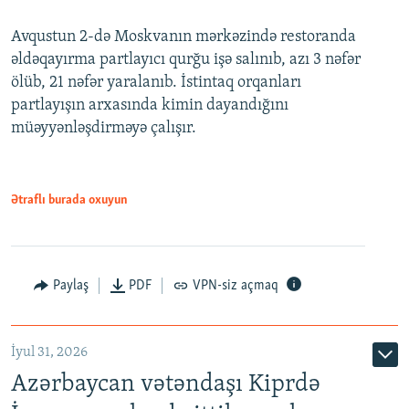
Avqustun 2-də Moskvanın mərkəzində restoranda
əldəqayırma partlayıcı qurğu işə salınıb, azı 3 nəfər
ölüb, 21 nəfər yaralanıb. İstintaq orqanları
partlayışın arxasında kimin dayandığını
müəyyənləşdirməyə çalışır.
Ətraflı burada oxuyun
Paylaş
PDF
VPN-siz açmaq
İyul 31, 2026
Azərbaycan vətəndaşı Kiprdə