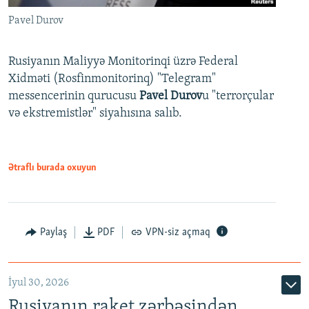
Pavel Durov
Rusiyanın Maliyyə Monitorinqi üzrə Federal
Xidməti (Rosfinmonitorinq) "Telegram"
messencerinin qurucusu
Pavel Durov
u "terrorçular
və ekstremistlər" siyahısına salıb.
Ətraflı burada oxuyun
Paylaş
PDF
VPN-siz açmaq
İyul 30, 2026
Rusiyanın raket zərbəsindən