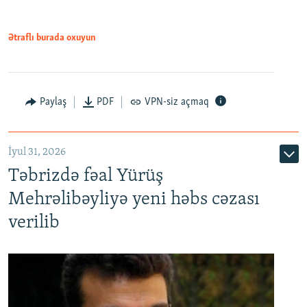
Ətraflı burada oxuyun
Paylaş
PDF
VPN-siz açmaq
İyul 31, 2026
Təbrizdə fəal Yürüş
Mehrəlibəyliyə yeni həbs cəzası
verilib