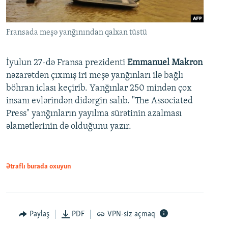
Fransada meşə yanğınından qalxan tüstü
İyulun 27-də Fransa prezidenti
Emmanuel Makron
nəzarətdən çıxmış iri meşə yanğınları ilə bağlı
böhran iclası keçirib. Yanğınlar 250 mindən çox
insanı evlərindən didərgin salıb. "The Associated
Press" yanğınların yayılma sürətinin azalması
əlamətlərinin də olduğunu yazır.
Ətraflı burada oxuyun
Paylaş
PDF
VPN-siz açmaq