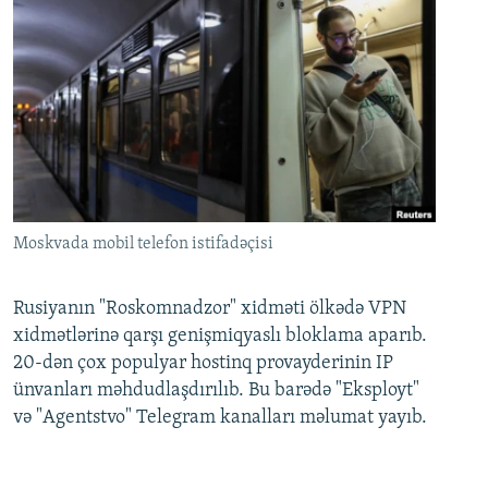
Moskvada mobil telefon istifadəçisi
Rusiyanın "Roskomnadzor" xidməti ölkədə VPN
xidmətlərinə qarşı genişmiqyaslı bloklama aparıb.
20-dən çox populyar hostinq provayderinin IP
ünvanları məhdudlaşdırılıb. Bu barədə "Eksployt"
və "Agentstvo" Telegram kanalları məlumat yayıb.