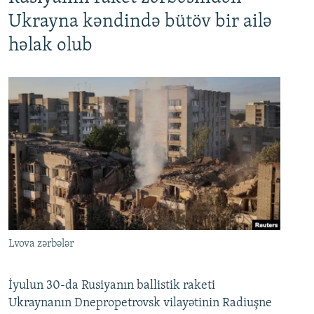
Ukrayna kəndində bütöv bir ailə
həlak olub
Lvova zərbələr
İyulun 30-da Rusiyanın ballistik raketi
Ukraynanın Dnepropetrovsk vilayətinin Radiuşne