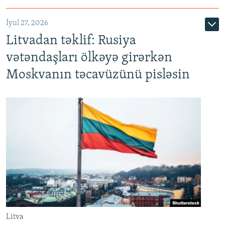
İyul 27, 2026
Litvadan təklif: Rusiya
vətəndaşları ölkəyə girərkən
Moskvanın təcavüzünü pisləsin
Litva