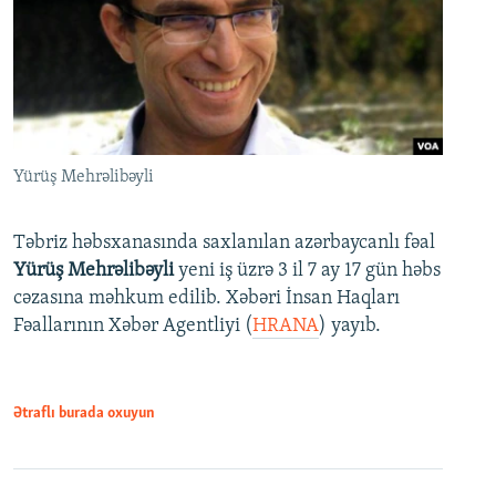
Yürüş Mehrəlibəyli
Təbriz həbsxanasında saxlanılan azərbaycanlı fəal
Yürüş Mehrəlibəyli
yeni iş üzrə 3 il 7 ay 17 gün həbs
cəzasına məhkum edilib. Xəbəri İnsan Haqları
Fəallarının Xəbər Agentliyi (
HRANA
) yayıb.
Ətraflı burada oxuyun