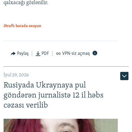
qalxacağı gözlənilir.
Ətraflı burada oxuyun
Paylaş
PDF
VPN-siz açmaq
İyul 29, 2026
Rusiyada Ukraynaya pul
göndərən jurnalistə 12 il həbs
cəzası verilib