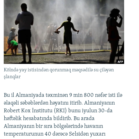
Kölndə yay istisindən qorunmaq məqsədilə su çiləyən
şlanqlar
Bu il Almaniyada təxminən 9 min 800 nəfər isti ilə
əlaqəli səbəblərdən həyatını itirib. Almaniyanın
Robert Kox İnstitutu (RKI) bunu iyulun 30-da
həftəlik hesabatında bildirib. Bu arada
Almaniyanın bir sıra bölgələrində havanın
temperaturunun 40 dərəcə Selsidən yuxarı