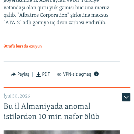
göyərtəsində 12 Azərbaycan və bir Türkiyə
vətəndaşı olan quru yük gəmisi hücuma məruz
qalıb. "Albatros Corporation" şirkətinə məxsus
"ATA-2" adlı gəmiyə üç dron zərbəsi endirilib.
Ətraflı burada oxuyun
Paylaş
PDF
VPN-siz açmaq
İyul 30, 2026
Bu il Almaniyada anomal
istilərdən 10 min nəfər ölüb