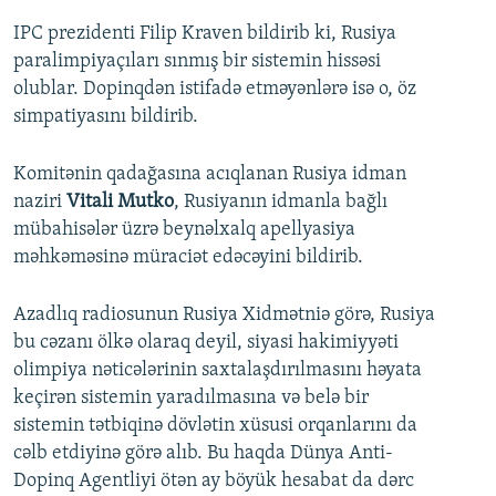
IPC prezidenti Filip Kraven bildirib ki, Rusiya
paralimpiyaçıları sınmış bir sistemin hissəsi
olublar. Dopinqdən istifadə etməyənlərə isə o, öz
simpatiyasını bildirib.
Komitənin qadağasına acıqlanan Rusiya idman
naziri
Vitali Mutko
, Rusiyanın idmanla bağlı
mübahisələr üzrə beynəlxalq apellyasiya
məhkəməsinə müraciət edəcəyini bildirib.
Azadlıq radiosunun Rusiya Xidmətniə görə, Rusiya
bu cəzanı ölkə olaraq deyil, siyasi hakimiyyəti
olimpiya nəticələrinin saxtalaşdırılmasını həyata
keçirən sistemin yaradılmasına və belə bir
sistemin tətbiqinə dövlətin xüsusi orqanlarını da
cəlb etdiyinə görə alıb. Bu haqda Dünya Anti-
Dopinq Agentliyi ötən ay böyük hesabat da dərc