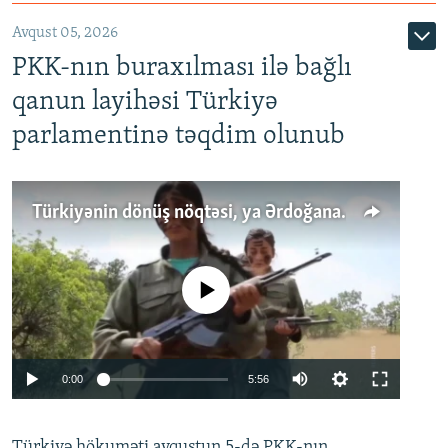
Avqust 05, 2026
PKK-nın buraxılması ilə bağlı
qanun layihəsi Türkiyə
parlamentinə təqdim olunub
Türkiyənin dönüş nöqtəsi, ya Ərdoğana üçüncü şans: PKK ilə qəfil barışıq nə deməkdir?
No media source currently available
Auto
0:00
5:56
240p
Türkiyə hökuməti avqustun 5-də PKK-nın
360p