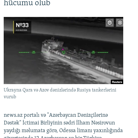
hücumu olub
Ukrayna Qara və Azov dənizlərində Rusiya tankerlərini
vurub
news.az portalı və "Azərbaycan Dənizçilərinə
Dəstək" İctimai Birliyinin sədri İlham Nəsirovun
yaydığı məlumata görə, Odessa limanı yaxınlığında