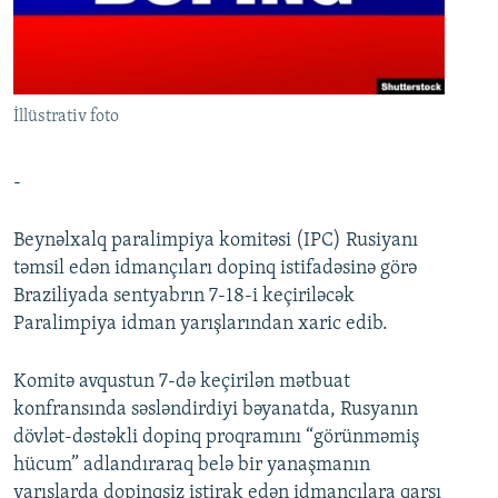
İNFOQRAFIKA
AZƏRBAYCAN ƏDƏBIYYATI KITABXANASI
MISSIYAMIZ
BIZI IZLƏ
KARIKATURA
İSLAM VƏ DEMOKRATIYA
PEŞƏ ETIKASI VƏ JURNALISTIKA STANDARTLARIMIZ
İZ - MƏDƏNIYYƏT PROQRAMI
MATERIALLARIMIZDAN ISTIFADƏ
İllüstrativ foto
AZADLIQRADIOSU MOBIL TELEFONUNUZDA
RFE/RL-in bütün saytları
BIZIMLƏ ƏLAQƏ
-
XƏBƏR BÜLLETENLƏRIMIZ
Beynəlxalq paralimpiya komitəsi (IPC) Rusiyanı
təmsil edən idmançıları dopinq istifadəsinə görə
Braziliyada sentyabrın 7-18-i keçiriləcək
Paralimpiya idman yarışlarından xaric edib.
Komitə avqustun 7-də keçirilən mətbuat
konfransında səsləndirdiyi bəyanatda, Rusyanın
dövlət-dəstəkli dopinq proqramını “görünməmiş
hücum” adlandıraraq belə bir yanaşmanın
yarışlarda dopinqsiz iştirak edən idmançılara qarşı