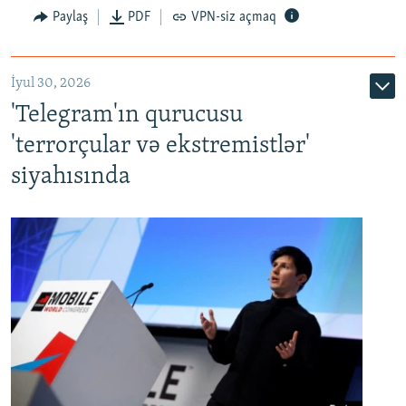
Paylaş
PDF
VPN-siz açmaq
İyul 30, 2026
'Telegram'ın qurucusu
'terrorçular və ekstremistlər'
siyahısında