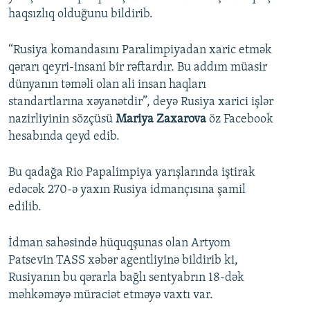
haqsızlıq olduğunu bildirib.
“Rusiya komandasını Paralimpiyadan xaric etmək
qərarı qeyri-insani bir rəftardır. Bu addım müasir
dünyanın təməli olan ali insan haqları
standartlarına xəyanətdir”, deyə Rusiya xarici işlər
nazirliyinin sözçüsü
Mariya Zaxarova
öz Facebook
hesabında qeyd edib.
Bu qadağa Rio Papalimpiya yarışlarında iştirak
edəcək 270-ə yaxın Rusiya idmançısına şamil
edilib.
İdman sahəsində hüquqşunas olan Artyom
Patsevin TASS xəbər agentliyinə bildirib ki,
Rusiyanın bu qərarla bağlı sentyabrın 18-dək
məhkəməyə müraciət etməyə vaxtı var.