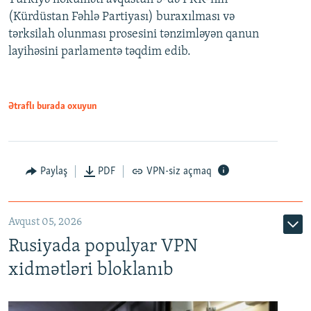
(Kürdüstan Fəhlə Partiyası) buraxılması və
480p
Auto
240p
360p
480p
tərksilah olunması prosesini tənzimləyən qanun
720p
layihəsini parlamentə təqdim edib.
720p
1080p
1080p
Ətraflı burada oxuyun
Paylaş
PDF
VPN-siz açmaq
Avqust 05, 2026
Rusiyada populyar VPN
xidmətləri bloklanıb