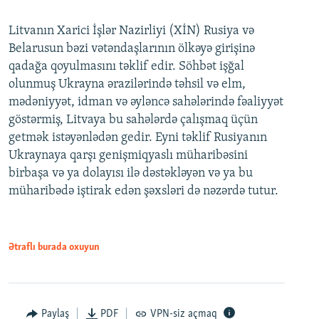
Litvanın Xarici İşlər Nazirliyi (XİN) Rusiya və
Belarusun bəzi vətəndaşlarının ölkəyə girişinə
qadağa qoyulmasını təklif edir. Söhbət işğal
olunmuş Ukrayna ərazilərində təhsil və elm,
mədəniyyət, idman və əyləncə sahələrində fəaliyyət
göstərmiş, Litvaya bu sahələrdə çalışmaq üçün
getmək istəyənlədən gedir. Eyni təklif Rusiyanın
Ukraynaya qarşı genişmiqyaslı müharibəsini
birbaşa və ya dolayısı ilə dəstəkləyən və ya bu
müharibədə iştirak edən şəxsləri də nəzərdə tutur.
Ətraflı burada oxuyun
Paylaş
PDF
VPN-siz açmaq