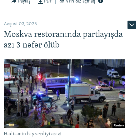
Paylaş
PDF
VPN-siz açmaq
Avqust 03, 2026
Moskva restoranında partlayışda
azı 3 nəfər ölüb
Hadisənin baş verdiyi ərazi