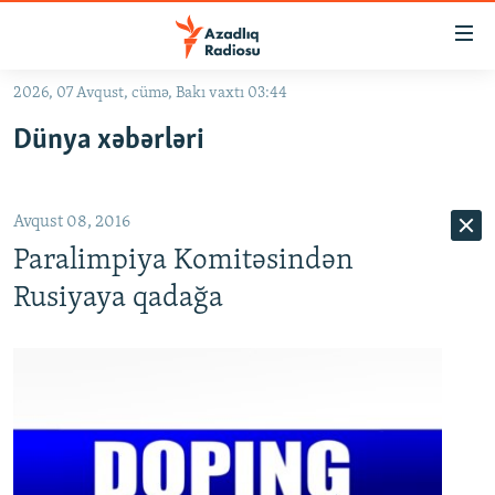
Keçid
linkləri
Əsas
2026, 07 Avqust, cümə, Bakı vaxtı 03:44
məzmuna
GÜNDƏM
Dünya xəbərləri
qayıt
#İZAHLA
Əsas
KORRUPSIOMETR
naviqasiyaya
Avqust 08, 2016
qayıt
#ƏSLINDƏ
Axtarışa
Paralimpiya Komitəsindən
FƏRQƏ BAX
keç
Rusiyaya qadağa
QANUNI DOĞRU
ARAŞDIRMA
MULTIMEDIA
RADIO ARXIV
VIDEO
HAQQIMIZDA
FOTOQALEREYA
OXU ZALI