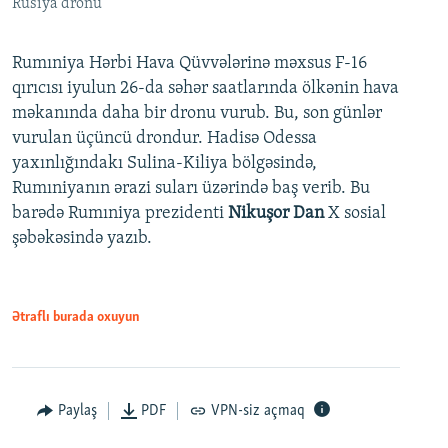
Rusiya dronu
Rumıniya Hərbi Hava Qüvvələrinə məxsus F-16
qırıcısı iyulun 26-da səhər saatlarında ölkənin hava
məkanında daha bir dronu vurub. Bu, son günlər
vurulan üçüncü drondur. Hadisə Odessa
yaxınlığındakı Sulina-Kiliya bölgəsində,
Rumıniyanın ərazi suları üzərində baş verib. Bu
barədə Rumıniya prezidenti
Nikuşor Dan
X sosial
şəbəkəsində yazıb.
Ətraflı burada oxuyun
Paylaş
PDF
VPN-siz açmaq