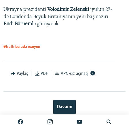
Ukrayna prezidenti
Volodimir Zelenski
iyulun 27-
də Londonda Böyük Britaniyanın yeni baş naziri
Endi Börnem
lə görüşəcək.
Ətraflı burada oxuyun
Paylaş
PDF
VPN-siz açmaq
Davamı