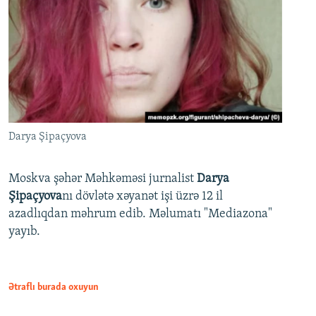
Darya Şipaçyova
Moskva şəhər Məhkəməsi jurnalist
Darya
Şipaçyova
nı dövlətə xəyanət işi üzrə 12 il
azadlıqdan məhrum edib. Məlumatı "Mediazona"
yayıb.
Ətraflı burada oxuyun