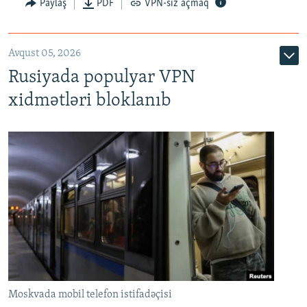
Paylaş
PDF
VPN-siz açmaq
Avqust 05, 2026
Rusiyada populyar VPN
xidmətləri bloklanıb
Moskvada mobil telefon istifadəçisi