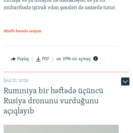
birbaşa və ya dolayısı ilə dəstəkləyən və ya bu
müharibədə iştirak edən şəxsləri də nəzərdə tutur.
Ətraflı burada oxuyun
Paylaş
PDF
VPN-siz açmaq
İyul 27, 2026
Rumıniya bir həftədə üçüncü
Rusiya dronunu vurduğunu
açıqlayıb