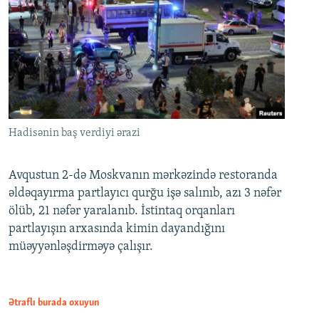
Hadisənin baş verdiyi ərazi
Avqustun 2-də Moskvanın mərkəzində restoranda
əldəqayırma partlayıcı qurğu işə salınıb, azı 3 nəfər
ölüb, 21 nəfər yaralanıb. İstintaq orqanları
partlayışın arxasında kimin dayandığını
müəyyənləşdirməyə çalışır.
Ətraflı burada oxuyun