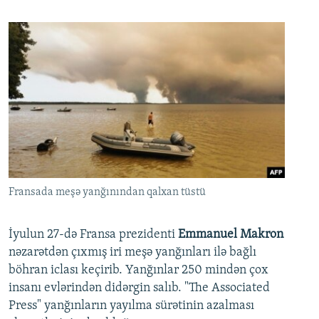
Fransada meşə yanğınından qalxan tüstü
İyulun 27-də Fransa prezidenti
Emmanuel Makron
nəzarətdən çıxmış iri meşə yanğınları ilə bağlı
böhran iclası keçirib. Yanğınlar 250 mindən çox
insanı evlərindən didərgin salıb. "The Associated
Press" yanğınların yayılma sürətinin azalması