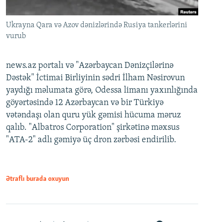
Ukrayna Qara və Azov dənizlərində Rusiya tankerlərini
vurub
news.az portalı və "Azərbaycan Dənizçilərinə
Dəstək" İctimai Birliyinin sədri İlham Nəsirovun
yaydığı məlumata görə, Odessa limanı yaxınlığında
göyərtəsində 12 Azərbaycan və bir Türkiyə
vətəndaşı olan quru yük gəmisi hücuma məruz
qalıb. "Albatros Corporation" şirkətinə məxsus
"ATA-2" adlı gəmiyə üç dron zərbəsi endirilib.
Ətraflı burada oxuyun