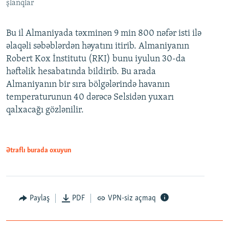
şlanqlar
Bu il Almaniyada təxminən 9 min 800 nəfər isti ilə
əlaqəli səbəblərdən həyatını itirib. Almaniyanın
Robert Kox İnstitutu (RKI) bunu iyulun 30-da
həftəlik hesabatında bildirib. Bu arada
Almaniyanın bir sıra bölgələrində havanın
temperaturunun 40 dərəcə Selsidən yuxarı
qalxacağı gözlənilir.
Ətraflı burada oxuyun
Paylaş
PDF
VPN-siz açmaq