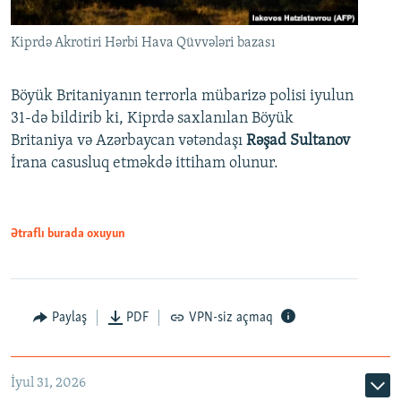
Kiprdə Akrotiri Hərbi Hava Qüvvələri bazası
Böyük Britaniyanın terrorla mübarizə polisi iyulun
31-də bildirib ki, Kiprdə saxlanılan Böyük
Britaniya və Azərbaycan vətəndaşı
Rəşad Sultanov
İrana casusluq etməkdə ittiham olunur.
Ətraflı burada oxuyun
Paylaş
PDF
VPN-siz açmaq
İyul 31, 2026