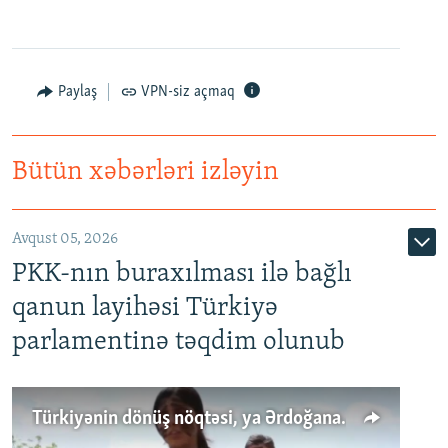
Paylaş
VPN-siz açmaq
Bütün xəbərləri izləyin
Avqust 05, 2026
PKK-nın buraxılması ilə bağlı
qanun layihəsi Türkiyə
parlamentinə təqdim olunub
Türkiyənin dönüş nöqtəsi, ya Ərdoğana üçüncü şans: PKK ilə qəfil barışıq nə deməkdir?