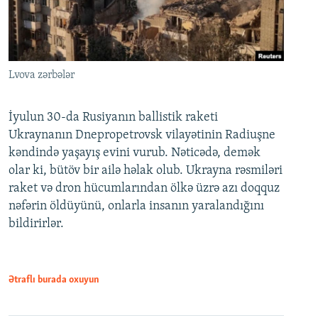
Lvova zərbələr
İyulun 30-da Rusiyanın ballistik raketi
Ukraynanın Dnepropetrovsk vilayətinin Radiuşne
kəndində yaşayış evini vurub. Nəticədə, demək
olar ki, bütöv bir ailə həlak olub. Ukrayna rəsmiləri
raket və dron hücumlarından ölkə üzrə azı doqquz
nəfərin öldüyünü, onlarla insanın yaralandığını
bildirirlər.
Ətraflı burada oxuyun