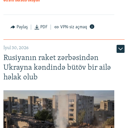
Ətraflı burada oxuyun
Paylaş
PDF
VPN-siz açmaq
İyul 30, 2026
Rusiyanın raket zərbəsindən
Ukrayna kəndində bütöv bir ailə
həlak olub