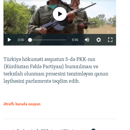
No media source currently available
Auto
0:00
5:56
240p
Türkiyə hökuməti avqustun 5-də PKK-nın
360p
(Kürdüstan Fəhlə Partiyası) buraxılması və
480p
Auto
240p
360p
480p
tərksilah olunması prosesini tənzimləyən qanun
720p
layihəsini parlamentə təqdim edib.
720p
1080p
1080p
Ətraflı burada oxuyun