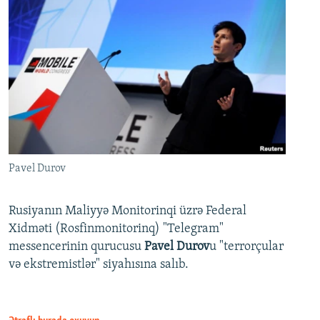
Pavel Durov
Rusiyanın Maliyyə Monitorinqi üzrə Federal
Xidməti (Rosfinmonitorinq) "Telegram"
messencerinin qurucusu
Pavel Durov
u "terrorçular
və ekstremistlər" siyahısına salıb.