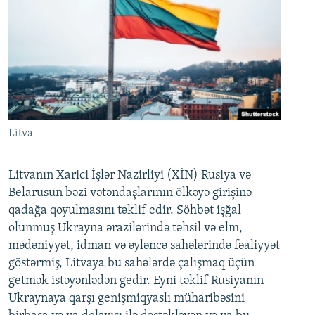
Litva
Litvanın Xarici İşlər Nazirliyi (XİN) Rusiya və
Belarusun bəzi vətəndaşlarının ölkəyə girişinə
qadağa qoyulmasını təklif edir. Söhbət işğal
olunmuş Ukrayna ərazilərində təhsil və elm,
mədəniyyət, idman və əyləncə sahələrində fəaliyyət
göstərmiş, Litvaya bu sahələrdə çalışmaq üçün
getmək istəyənlədən gedir. Eyni təklif Rusiyanın
Ukraynaya qarşı genişmiqyaslı müharibəsini