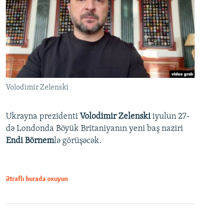
Volodimir Zelenski
Ukrayna prezidenti
Volodimir Zelenski
iyulun 27-
də Londonda Böyük Britaniyanın yeni baş naziri
Endi Börnem
lə görüşəcək.
Ətraflı burada oxuyun