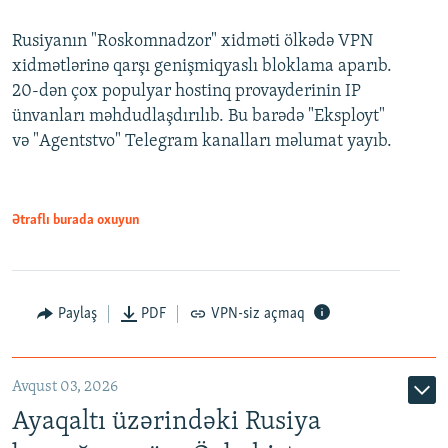
Rusiyanın "Roskomnadzor" xidməti ölkədə VPN
xidmətlərinə qarşı genişmiqyaslı bloklama aparıb.
20-dən çox populyar hostinq provayderinin IP
ünvanları məhdudlaşdırılıb. Bu barədə "Eksployt"
və "Agentstvo" Telegram kanalları məlumat yayıb.
Ətraflı burada oxuyun
Paylaş
PDF
VPN-siz açmaq
Avqust 03, 2026
Ayaqaltı üzərindəki Rusiya