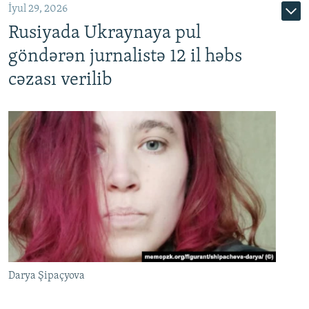
İyul 29, 2026
Rusiyada Ukraynaya pul
göndərən jurnalistə 12 il həbs
cəzası verilib
Darya Şipaçyova