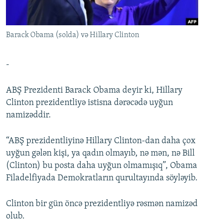
İNFOQRAFIKA
AZƏRBAYCAN ƏDƏBIYYATI KITABXANASI
MISSIYAMIZ
BIZI IZLƏ
KARIKATURA
İSLAM VƏ DEMOKRATIYA
PEŞƏ ETIKASI VƏ JURNALISTIKA STANDARTLARIMIZ
Barack Obama (solda) və Hillary Clinton
İZ - MƏDƏNIYYƏT PROQRAMI
MATERIALLARIMIZDAN ISTIFADƏ
AZADLIQRADIOSU MOBIL TELEFONUNUZDA
RFE/RL-in bütün saytları
-
BIZIMLƏ ƏLAQƏ
ABŞ Prezidenti Barack Obama deyir ki, Hillary
XƏBƏR BÜLLETENLƏRIMIZ
Clinton prezidentliyə istisna dərəcədə uyğun
namizəddir.
“ABŞ prezidentliyinə Hillary Clinton-dan daha çox
uyğun gələn kişi, ya qadın olmayıb, nə mən, nə Bill
(Clinton) bu posta daha uyğun olmamışıq”, Obama
Filadelfiyada Demokratların qurultayında söyləyib.
Clinton bir gün öncə prezidentliyə rəsmən namizəd
olub.