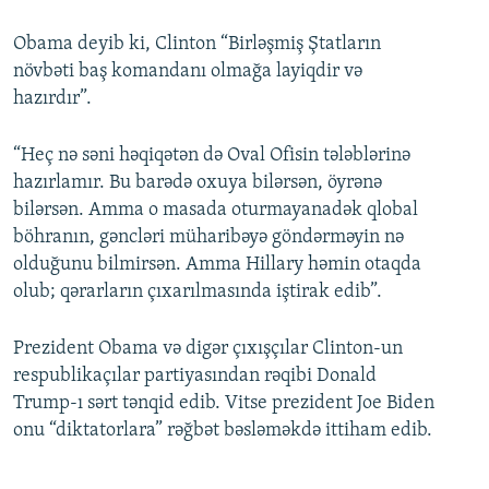
Obama deyib ki, Clinton “Birləşmiş Ştatların
növbəti baş komandanı olmağa layiqdir və
hazırdır”.
“Heç nə səni həqiqətən də Oval Ofisin tələblərinə
hazırlamır. Bu barədə oxuya bilərsən, öyrənə
bilərsən. Amma o masada oturmayanadək qlobal
böhranın, gəncləri müharibəyə göndərməyin nə
olduğunu bilmirsən. Amma Hillary həmin otaqda
olub; qərarların çıxarılmasında iştirak edib”.
Prezident Obama və digər çıxışçılar Clinton-un
respublikaçılar partiyasından rəqibi Donald
Trump-ı sərt tənqid edib. Vitse prezident Joe Biden
onu “diktatorlara” rəğbət bəsləməkdə ittiham edib.