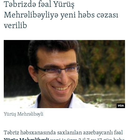
Təbrizdə fəal Yürüş
Mehrəlibəyliyə yeni həbs cəzası
verilib
Yürüş Mehrəlibəyli
Təbriz həbsxanasında saxlanılan azərbaycanlı fəal