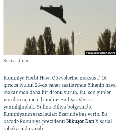
Rusiya dronu
Rumıniya Hərbi Hava Qüvvələrinə məxsus F-16
qırıcısı iyulun 26-da səhər saatlarında ölkənin hava
məkanında daha bir dronu vurub. Bu, son günlər
vurulan üçüncü drondur. Hadisə Odessa
yaxınlığındakı Sulina-Kiliya bölgəsində,
Rumıniyanın ərazi suları üzərində baş verib. Bu
barədə Rumıniya prezidenti
Nikuşor Dan
X sosial
şəbəkəsində yazıb.