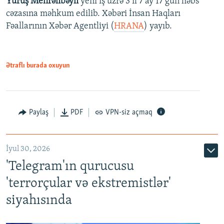
Yürüş Mehrəlibəyli
yeni iş üzrə 3 il 7 ay 17 gün həbs
cəzasına məhkum edilib. Xəbəri İnsan Haqları
Fəallarının Xəbər Agentliyi (
HRANA
) yayıb.
Ətraflı burada oxuyun
Paylaş
PDF
VPN-siz açmaq
İyul 30, 2026
'Telegram'ın qurucusu
'terrorçular və ekstremistlər'
siyahısında