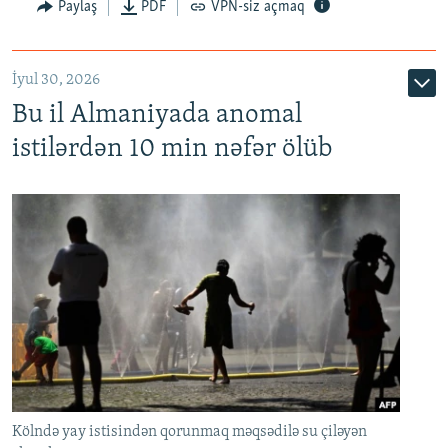
Paylaş
PDF
VPN-siz açmaq
İyul 30, 2026
Bu il Almaniyada anomal
istilərdən 10 min nəfər ölüb
Kölndə yay istisindən qorunmaq məqsədilə su çiləyən