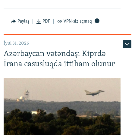
Paylaş
PDF
VPN-siz açmaq
İyul 31, 2026
Azərbaycan vətəndaşı Kiprdə
İrana casusluqda ittiham olunur