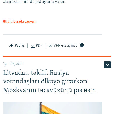
əlamətlərinin də olduğunu yazır.
Ətraflı burada oxuyun
Paylaş
PDF
VPN-siz açmaq
İyul 27, 2026
Litvadan təklif: Rusiya
vətəndaşları ölkəyə girərkən
Moskvanın təcavüzünü pisləsin