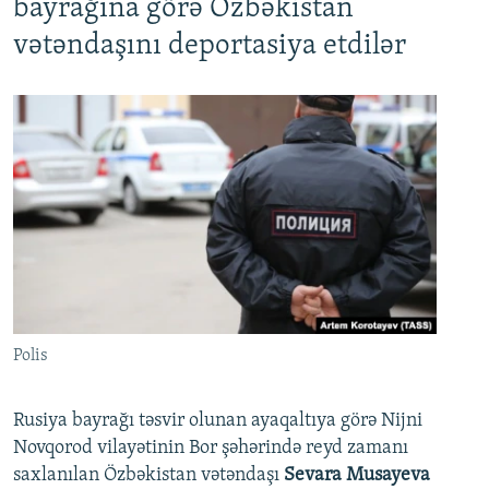
bayrağına görə Özbəkistan
vətəndaşını deportasiya etdilər
Polis
Rusiya bayrağı təsvir olunan ayaqaltıya görə Nijni
Novqorod vilayətinin Bor şəhərində reyd zamanı
saxlanılan Özbəkistan vətəndaşı
Sevara Musayeva