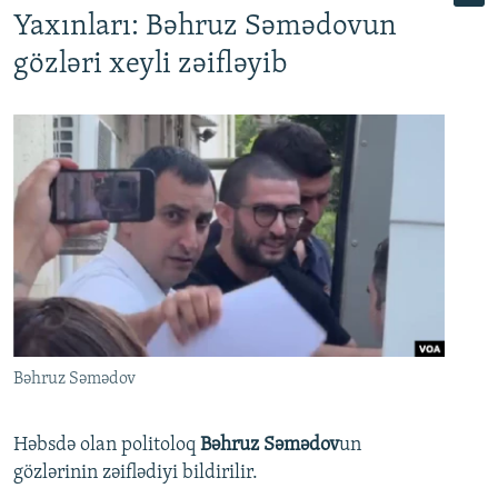
Yaxınları: Bəhruz Səmədovun
gözləri xeyli zəifləyib
Bəhruz Səmədov
Həbsdə olan politoloq
Bəhruz Səmədov
un
gözlərinin zəiflədiyi bildirilir.