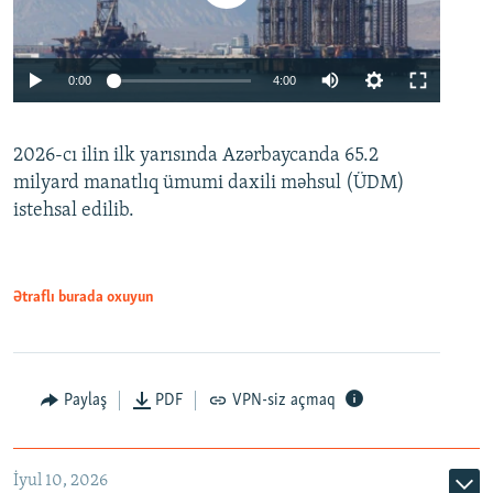
Auto
0:00
4:00
240p
2026-cı ilin ilk yarısında Azərbaycanda 65.2
360p
milyard manatlıq ümumi daxili məhsul (ÜDM)
480p
Auto
240p
360p
480p
istehsal edilib.
720p
720p
1080p
1080p
Ətraflı burada oxuyun
Paylaş
PDF
VPN-siz açmaq
İyul 10, 2026