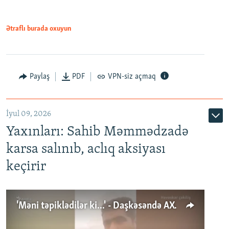
Ətraflı burada oxuyun
Paylaş
PDF
VPN-siz açmaq
İyul 09, 2026
Yaxınları: Sahib Məmmədzadə
karsa salınıb, aclıq aksiyası
keçirir
'Məni təpiklədilər ki...' - Daşkəsəndə AXCP fəalının yaxınları onun həbsinə etiraz edirlər