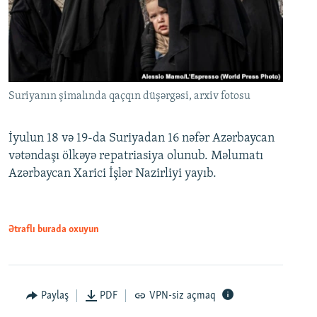
Suriyanın şimalında qaçqın düşərgəsi, arxiv fotosu
İyulun 18 və 19-da Suriyadan 16 nəfər Azərbaycan
vətəndaşı ölkəyə repatriasiya olunub. Məlumatı
Azərbaycan Xarici İşlər Nazirliyi yayıb.
Ətraflı burada oxuyun
Paylaş
PDF
VPN-siz açmaq