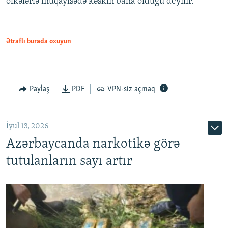
ölkələrlə müqayisədə kəskin baha olduğu deyilir.
Ətraflı burada oxuyun
Paylaş
PDF
VPN-siz açmaq
İyul 13, 2026
Azərbaycanda narkotikə görə
tutulanların sayı artır