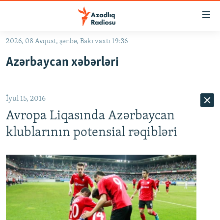
Keçid
linkləri
Əsas
2026, 08 Avqust, şənbə, Bakı vaxtı 19:36
məzmuna
GÜNDƏM
Azərbaycan xəbərləri
qayıt
#İZAHLA
Əsas
KORRUPSIOMETR
naviqasiyaya
İyul 15, 2016
qayıt
#ƏSLINDƏ
Axtarışa
Avropa Liqasında Azərbaycan
FƏRQƏ BAX
keç
klublarının potensial rəqibləri
QANUNI DOĞRU
ARAŞDIRMA
MULTIMEDIA
RADIO ARXIV
VIDEO
HAQQIMIZDA
FOTOQALEREYA
OXU ZALI