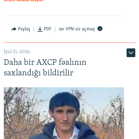
Ətraflı burada oxuyun
Paylaş
PDF
VPN-siz açmaq
İyul 31, 2026
Daha bir AXCP fəalının
saxlandığı bildirilir