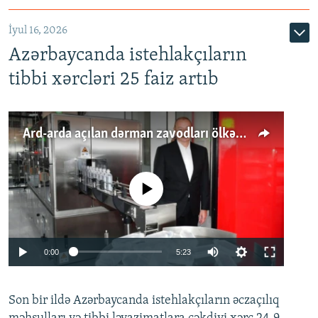
İyul 16, 2026
Azərbaycanda istehlakçıların
tibbi xərcləri 25 faiz artıb
Ard-arda açılan dərman zavodları ölkənin tələbatını ödəyirmi?
No media source currently available
Auto
0:00
5:23
240p
Son bir ildə Azərbaycanda istehlakçıların
360p
əczaçılıq