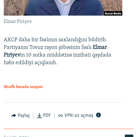
Elmar Piriyev
AXCP daha bir fəalının saxlandığını bildirib.
Partiyanın Tovuz rayon şöbəsinin fəalı
Elmar
Piriyev
in 10 sutka müddətinə inzibati qaydada
həbs edildiyi açıqlanıb.
Ətraflı burada oxuyun
Paylaş
PDF
VPN-siz açmaq