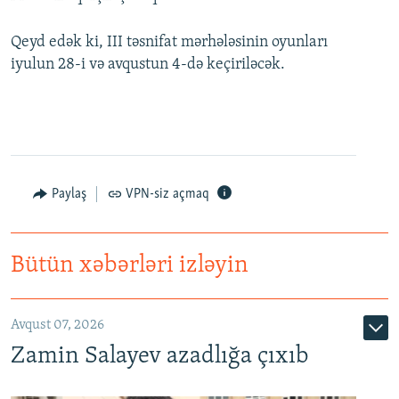
Qeyd edək ki, III təsnifat mərhələsinin oyunları
iyulun 28-i və avqustun 4-də keçiriləcək.
Paylaş
VPN-siz açmaq
Bütün xəbərləri izləyin
Avqust 07, 2026
Zamin Salayev azadlığa çıxıb