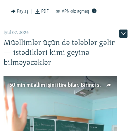
Paylaş
PDF
VPN-siz açmaq
İyul 07, 2026
Müəllimlər üçün də tələblər gəlir
— istədikləri kimi geyinə
bilməyəcəklər
50 min müəllim işini itirə bilər. Birinci sinfə gedənlər azalır