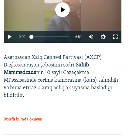
No media source currently available
Auto
0:00
6:51
240p
Azərbaycan Xalq Cəbhəsi Partiyası (AXCP)
360p
Daşkəsən rayon şöbəsinin sədri
Sahib
480p
Auto
240p
360p
480p
Məmmədzadə
nin 10 saylı Cəzaçəkmə
720p
Müəssisəsində cərimə kamerasına (kars) salındığı
720p
1080p
və buna etiraz olaraq aclıq aksiyasına başladığı
1080p
bildirilir.
Ətraflı burada oxuyun