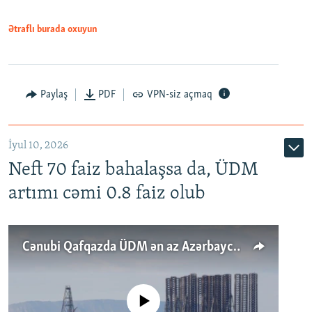
Ətraflı burada oxuyun
Paylaş
PDF
VPN-siz açmaq
İyul 10, 2026
Neft 70 faiz bahalaşsa da, ÜDM
artımı cəmi 0.8 faiz olub
Cənubi Qafqazda ÜDM ən az Azərbaycanda artır: Qonşuları niyə Bakını qabaqlaya bilir?
No media source currently available