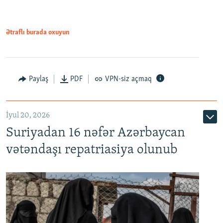
720p
1080p
Ətraflı burada oxuyun
Paylaş
PDF
VPN-siz açmaq
İyul 20, 2026
Auto
240p
360p
480p
Suriyadan 16 nəfər Azərbaycan
720p
1080p
vətəndaşı repatriasiya olunub