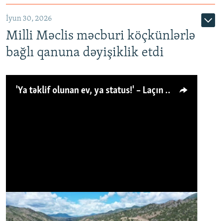
İyun 30, 2026
Milli Məclis məcburi köçkünlərlə
bağlı qanuna dəyişiklik etdi
'Ya təklif olunan ev, ya status!' – Laçın köçkünü: 'Laçından başqa heç hara!'