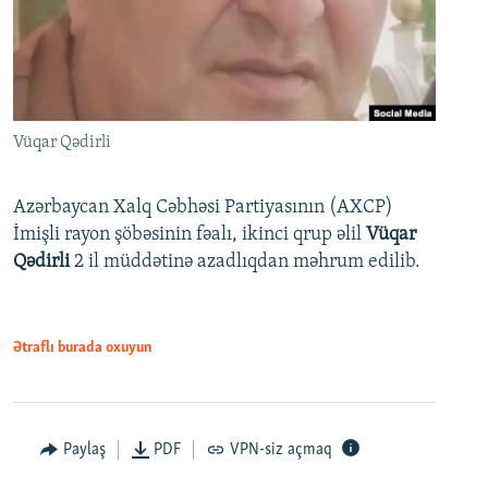
Vüqar Qədirli
Azərbaycan Xalq Cəbhəsi Partiyasının (AXCP)
İmişli rayon şöbəsinin fəalı, ikinci qrup əlil
Vüqar
Qədirli
2 il müddətinə azadlıqdan məhrum edilib.
Ətraflı burada oxuyun
Paylaş
PDF
VPN-siz açmaq