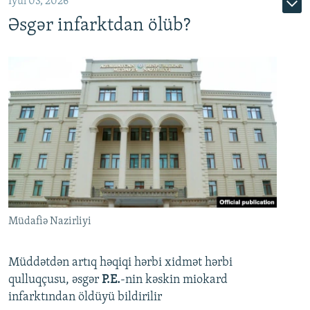
İyul 03, 2026
Əsgər infarktdan ölüb?
Müdafiə Nazirliyi
Müddətdən artıq həqiqi hərbi xidmət hərbi
qulluqçusu, əsgər
P.E.
-nin kəskin miokard
infarktından öldüyü bildirilir