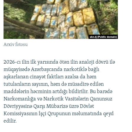
Arxiv fotosu
2026-cı ilin ilk yarısında ötən ilin analoji dövrü ilə
müqayisədə Azərbaycanda narkotiklə bağlı
aşkarlanan cinayət faktları azalsa da həm
tutulanların sayının, həm də müsadirə edilən
maddələrin həcminin artdığı bildirilir. Bu barədə
Narkomanlığa və Narkotik Vasitələrin Qanunsuz
Dövriyyəsinə Qarşı Mübarizə üzrə Dövlət
Komissiyasının İşçi Qrupunun məlumatında qeyd
edilir.