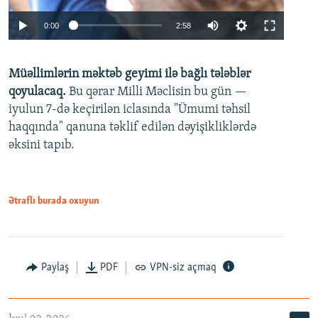
Auto
0:00
2:58
240p
Müəllimlərin məktəb geyimi ilə bağlı tələblər
360p
qoyulacaq.
Bu qərar Milli Məclisin bu gün —
480p
iyulun 7-də keçirilən iclasında "Ümumi təhsil
720p
haqqında" qanuna təklif edilən dəyişikliklərdə
əksini tapıb.
1080p
Ətraflı burada oxuyun
Auto
240p
360p
480p
Paylaş
PDF
VPN-siz açmaq
720p
1080p