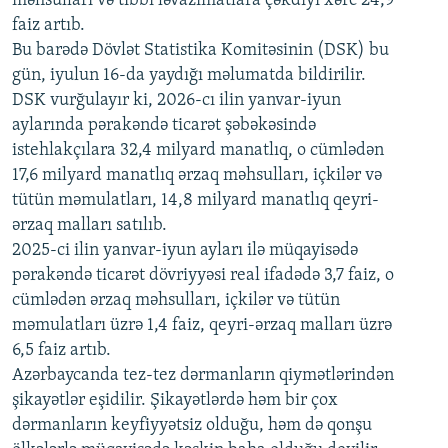
məhsulları və tibbi ləvazimatlara çəkdiyi xərc 24,9
480p
Auto
240p
360p
480p
faiz artıb.
720p
Bu barədə Dövlət Statistika Komitəsinin (DSK) bu
720p
1080p
gün, iyulun 16-da yaydığı məlumatda bildirilir.
1080p
DSK vurğulayır ki, 2026-cı ilin yanvar-iyun
aylarında pərakəndə ticarət şəbəkəsində
istehlakçılara 32,4 milyard manatlıq, o cümlədən
17,6 milyard manatlıq ərzaq məhsulları, içkilər və
tütün məmulatları, 14,8 milyard manatlıq qeyri-
ərzaq malları satılıb.
2025-ci ilin yanvar-iyun ayları ilə müqayisədə
pərakəndə ticarət dövriyyəsi real ifadədə 3,7 faiz, o
cümlədən ərzaq məhsulları, içkilər və tütün
məmulatları üzrə 1,4 faiz, qeyri-ərzaq malları üzrə
6,5 faiz artıb.
Azərbaycanda tez-tez dərmanların qiymətlərindən
şikayətlər eşidilir. Şikayətlərdə həm bir çox
dərmanların keyfiyyətsiz olduğu, həm də qonşu