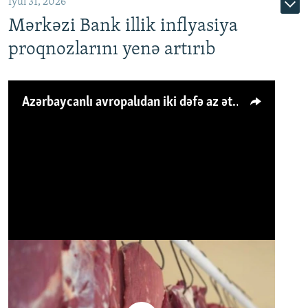
İyul 31, 2026
Mərkəzi Bank illik inflyasiya
proqnozlarını yenə artırıb
Azərbaycanlı avropalıdan iki dəfə az ət yeyir, amma... 'Qiymət artımı qaçılmazdır'