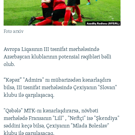
İNFOQRAFIKA
AZƏRBAYCAN ƏDƏBIYYATI KITABXANASI
MISSIYAMIZ
BIZI IZLƏ
KARIKATURA
İSLAM VƏ DEMOKRATIYA
PEŞƏ ETIKASI VƏ JURNALISTIKA STANDARTLARIMIZ
İZ - MƏDƏNIYYƏT PROQRAMI
MATERIALLARIMIZDAN ISTIFADƏ
Foto arxiv
AZADLIQRADIOSU MOBIL TELEFONUNUZDA
RFE/RL-in bütün saytları
BIZIMLƏ ƏLAQƏ
Avropa Liqasının III təsnifat mərhələsində
Azərbaycan klublarının potensial rəqibləri bəlli
XƏBƏR BÜLLETENLƏRIMIZ
olub.
“Kəpəz” "Admira" nı mübarizədən kənarlaşdıra
bilsə, III təsnifat mərhələsində Çexiyanın "Slovan"
klubu ilə qarşılaşacaq.
"Qəbələ" MTK-nı kənarlaşdırarsa, növbəti
mərhələdə Fransanın "Lill" , "Neftçi" isə "Şkendiya"
səddini keçə bilsə, Çexiyanın "Mlada Boleslav"
klubu ilə qarşılaşacaq.