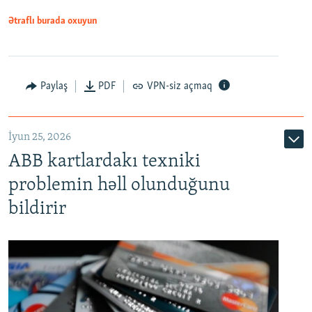
Ətraflı burada oxuyun
Auto
240p
360p
480p
Paylaş
PDF
VPN-siz açmaq
720p
1080p
İyun 25, 2026
ABB kartlardakı texniki
problemin həll olunduğunu
bildirir