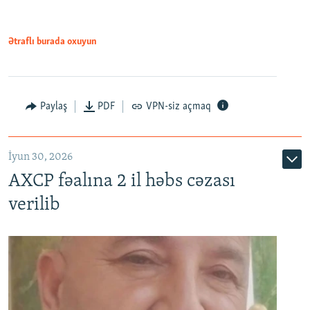
Ətraflı burada oxuyun
Paylaş
PDF
VPN-siz açmaq
İyun 30, 2026
AXCP fəalına 2 il həbs cəzası
verilib