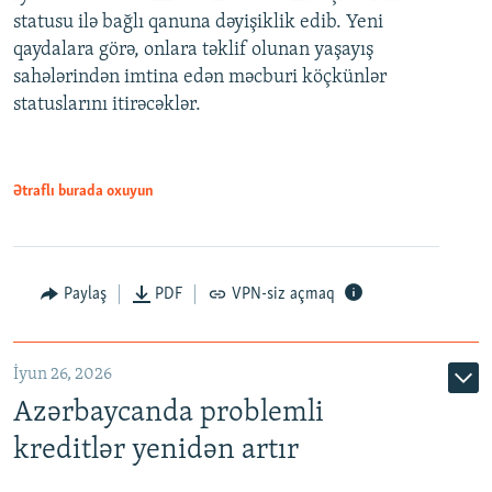
statusu ilə bağlı qanuna dəyişiklik edib. Yeni
480p
qaydalara görə, onlara təklif olunan yaşayış
720p
sahələrindən imtina edən məcburi köçkünlər
statuslarını itirəcəklər.
1080p
Ətraflı burada oxuyun
Auto
240p
360p
480p
Paylaş
PDF
VPN-siz açmaq
720p
1080p
İyun 26, 2026
Azərbaycanda problemli
kreditlər yenidən artır