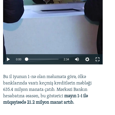
Auto
0:00
2:34
240p
Bu il iyunun 1-nə olan məlumata görə, ölkə
360p
banklarında vaxtı keçmiş kreditlərin məbləği
480p
635.4 milyon manata çatıb. Mərkəzi Bankın
720p
hesabatına əsasən, bu göstərici
mayın 1-i ilə
müqayisədə 21.2 milyon manat artıb.
1080p