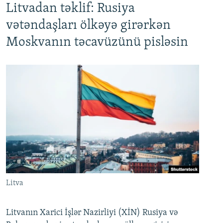
Litvadan təklif: Rusiya
vətəndaşları ölkəyə girərkən
Moskvanın təcavüzünü pisləsin
Litva
Litvanın Xarici İşlər Nazirliyi (XİN) Rusiya və