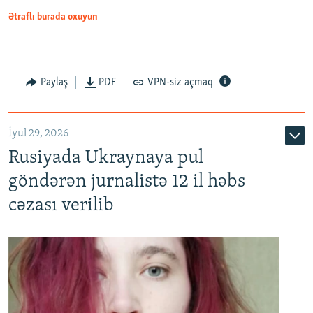
Ətraflı burada oxuyun
Paylaş
PDF
VPN-siz açmaq
İyul 29, 2026
Rusiyada Ukraynaya pul
göndərən jurnalistə 12 il həbs
cəzası verilib