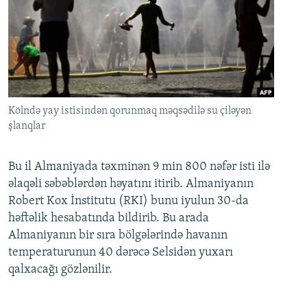
Kölndə yay istisindən qorunmaq məqsədilə su çiləyən
şlanqlar
Bu il Almaniyada təxminən 9 min 800 nəfər isti ilə
əlaqəli səbəblərdən həyatını itirib. Almaniyanın
Robert Kox İnstitutu (RKI) bunu iyulun 30-da
həftəlik hesabatında bildirib. Bu arada
Almaniyanın bir sıra bölgələrində havanın
temperaturunun 40 dərəcə Selsidən yuxarı
qalxacağı gözlənilir.