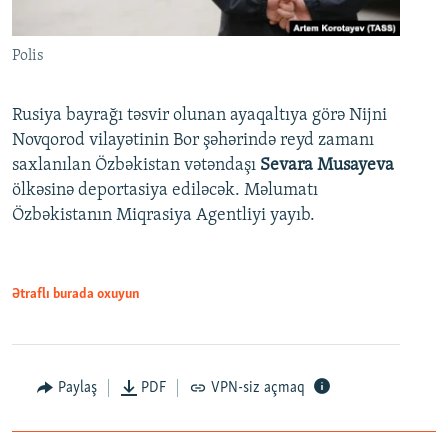
Polis
Rusiya bayrağı təsvir olunan ayaqaltıya görə Nijni
Novqorod vilayətinin Bor şəhərində reyd zamanı
saxlanılan Özbəkistan vətəndaşı
Sevara Musayeva
ölkəsinə deportasiya ediləcək. Məlumatı
Özbəkistanın Miqrasiya Agentliyi yayıb.
Ətraflı burada oxuyun
Paylaş
PDF
VPN-siz açmaq