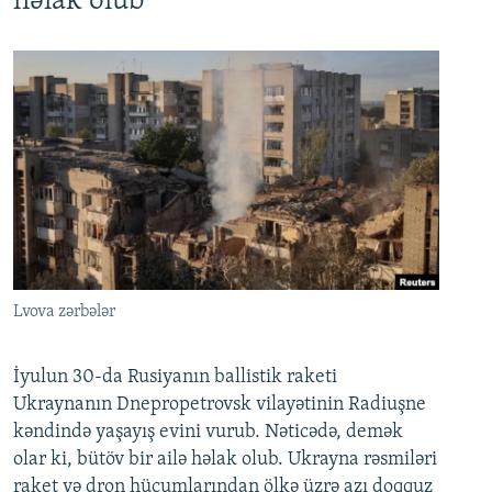
həlak olub
Lvova zərbələr
İyulun 30-da Rusiyanın ballistik raketi
Ukraynanın Dnepropetrovsk vilayətinin Radiuşne
kəndində yaşayış evini vurub. Nəticədə, demək
olar ki, bütöv bir ailə həlak olub. Ukrayna rəsmiləri
raket və dron hücumlarından ölkə üzrə azı doqquz