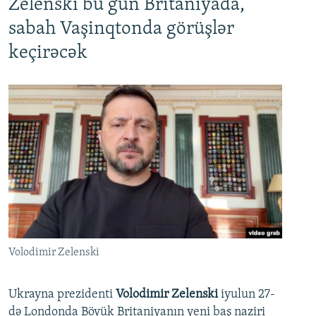
Zelenski bu gün Britaniyada,
sabah Vaşinqtonda görüşlər
keçirəcək
Volodimir Zelenski
Ukrayna prezidenti
Volodimir Zelenski
iyulun 27-
də Londonda Böyük Britaniyanın yeni baş naziri