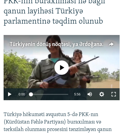
PKK-nın buraxılması ilə bağlı
qanun layihəsi Türkiyə
parlamentinə təqdim olunub
Türkiyənin dönüş nöqtəsi, ya Ərdoğana üçüncü şans: PKK ilə qəfil barışıq nə deməkdir?
No media source currently available
Auto
0:00
5:56
240p
Türkiyə hökuməti avqustun 5-də PKK-nın
360p
(Kürdüstan Fəhlə Partiyası) buraxılması və
480p
Auto
240p
360p
480p
tərksilah olunması prosesini tənzimləyən qanun