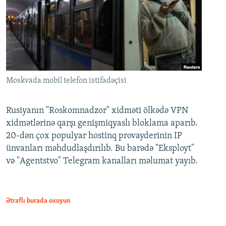
Moskvada mobil telefon istifadəçisi
Rusiyanın "Roskomnadzor" xidməti ölkədə VPN
xidmətlərinə qarşı genişmiqyaslı bloklama aparıb.
20-dən çox populyar hostinq provayderinin IP
ünvanları məhdudlaşdırılıb. Bu barədə "Eksployt"
və "Agentstvo" Telegram kanalları məlumat yayıb.
Ətraflı burada oxuyun