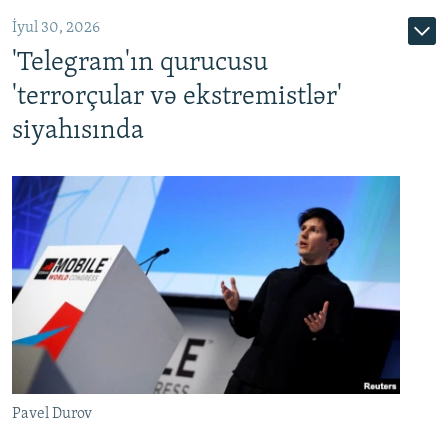
İyul 30, 2026
'Telegram'ın qurucusu
'terrorçular və ekstremistlər'
siyahısında
Pavel Durov