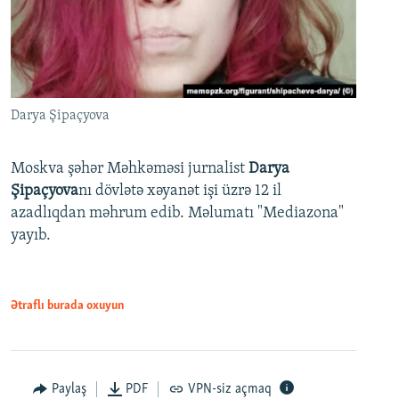
Darya Şipaçyova
Moskva şəhər Məhkəməsi jurnalist
Darya
Şipaçyova
nı dövlətə xəyanət işi üzrə 12 il
azadlıqdan məhrum edib. Məlumatı "Mediazona"
yayıb.
Ətraflı burada oxuyun
Paylaş
PDF
VPN-siz açmaq