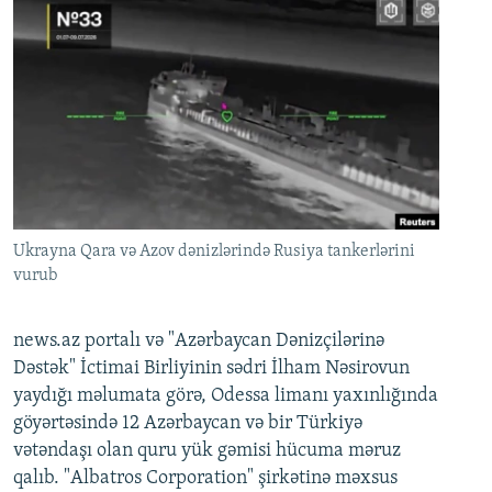
Ukrayna Qara və Azov dənizlərində Rusiya tankerlərini
vurub
news.az portalı və "Azərbaycan Dənizçilərinə
Dəstək" İctimai Birliyinin sədri İlham Nəsirovun
yaydığı məlumata görə, Odessa limanı yaxınlığında
göyərtəsində 12 Azərbaycan və bir Türkiyə
vətəndaşı olan quru yük gəmisi hücuma məruz
qalıb. "Albatros Corporation" şirkətinə məxsus