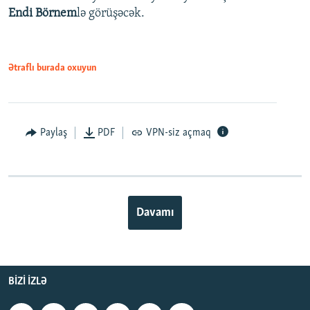
Endi Börnem
lə görüşəcək.
Ətraflı burada oxuyun
Paylaş
PDF
VPN-siz açmaq
Davamı
BIZI IZLƏ