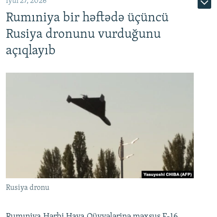
İyul 27, 2026
Rumıniya bir həftədə üçüncü
Rusiya dronunu vurduğunu
açıqlayıb
Rusiya dronu
Rumıniya Hərbi Hava Qüvvələrinə məxsus F-16