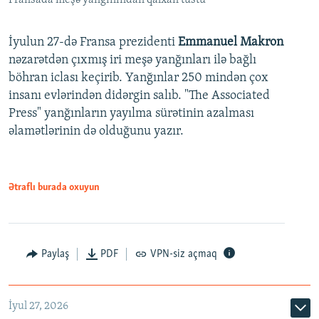
İyulun 27-də Fransa prezidenti
Emmanuel Makron
nəzarətdən çıxmış iri meşə yanğınları ilə bağlı
böhran iclası keçirib. Yanğınlar 250 mindən çox
insanı evlərindən didərgin salıb. "The Associated
Press" yanğınların yayılma sürətinin azalması
əlamətlərinin də olduğunu yazır.
Ətraflı burada oxuyun
Paylaş
PDF
VPN-siz açmaq
İyul 27, 2026