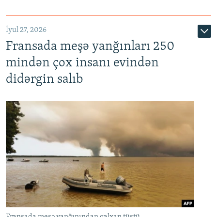
İyul 27, 2026
Fransada meşə yanğınları 250
mindən çox insanı evindən
didərgin salıb
Fransada meşə yanğınından qalxan tüstü