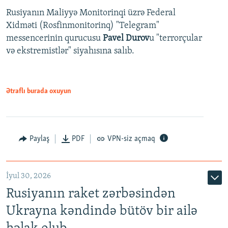
Rusiyanın Maliyyə Monitorinqi üzrə Federal
Xidməti (Rosfinmonitorinq) "Telegram"
messencerinin qurucusu
Pavel Durov
u "terrorçular
və ekstremistlər" siyahısına salıb.
Ətraflı burada oxuyun
Paylaş
PDF
VPN-siz açmaq
İyul 30, 2026
Rusiyanın raket zərbəsindən
Ukrayna kəndində bütöv bir ailə