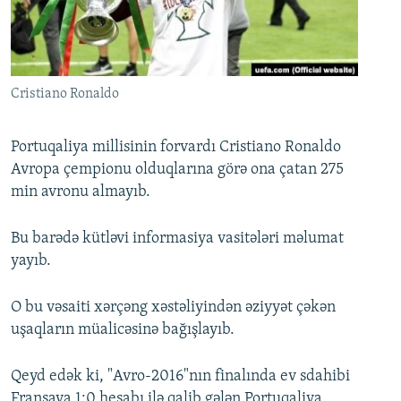
İNFOQRAFIKA
AZƏRBAYCAN ƏDƏBIYYATI KITABXANASI
MISSIYAMIZ
BIZI IZLƏ
KARIKATURA
İSLAM VƏ DEMOKRATIYA
PEŞƏ ETIKASI VƏ JURNALISTIKA STANDARTLARIMIZ
İZ - MƏDƏNIYYƏT PROQRAMI
MATERIALLARIMIZDAN ISTIFADƏ
Cristiano Ronaldo
AZADLIQRADIOSU MOBIL TELEFONUNUZDA
RFE/RL-in bütün saytları
BIZIMLƏ ƏLAQƏ
Portuqaliya millisinin forvardı Cristiano Ronaldo
Avropa çempionu olduqlarına görə ona çatan 275
XƏBƏR BÜLLETENLƏRIMIZ
min avronu almayıb.
Bu barədə kütləvi informasiya vasitələri məlumat
yayıb.
O bu vəsaiti xərçəng xəstəliyindən əziyyət çəkən
uşaqların müalicəsinə bağışlayıb.
Qeyd edək ki, "Avro-2016"nın finalında ev sdahibi
Fransaya 1:0 hesabı ilə qalib gələn Portuqaliya