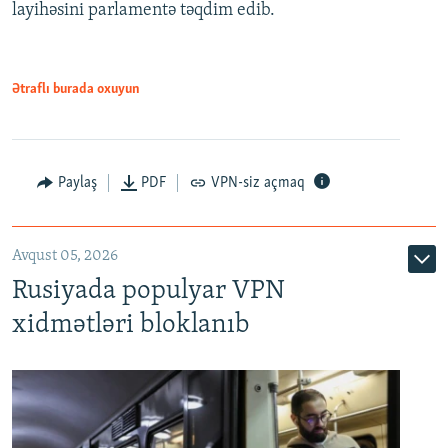
720p
layihəsini parlamentə təqdim edib.
720p
1080p
1080p
Ətraflı burada oxuyun
Paylaş
PDF
VPN-siz açmaq
Avqust 05, 2026
Rusiyada populyar VPN
xidmətləri bloklanıb