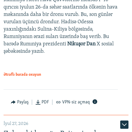
qırıcısı iyulun 26-da səhər saatlarında ölkənin hava
məkanında daha bir dronu vurub. Bu, son günlər
vurulan üçüncü drondur. Hadisə Odessa
yaxınlığındakı Sulina-Kiliya bölgəsində,
Rumıniyanın ərazi suları üzərində baş verib. Bu
barədə Rumıniya prezidenti
Nikuşor Dan
X sosial
şəbəkəsində yazıb.
Ətraflı burada oxuyun
Paylaş
PDF
VPN-siz açmaq
İyul 27, 2026