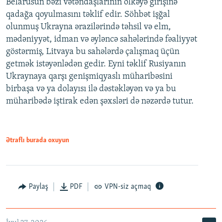
Belarusun bəzi vətəndaşlarının ölkəyə girişinə
qadağa qoyulmasını təklif edir. Söhbət işğal
olunmuş Ukrayna ərazilərində təhsil və elm,
mədəniyyət, idman və əyləncə sahələrində fəaliyyət
göstərmiş, Litvaya bu sahələrdə çalışmaq üçün
getmək istəyənlədən gedir. Eyni təklif Rusiyanın
Ukraynaya qarşı genişmiqyaslı müharibəsini
birbaşa və ya dolayısı ilə dəstəkləyən və ya bu
müharibədə iştirak edən şəxsləri də nəzərdə tutur.
Ətraflı burada oxuyun
Paylaş
PDF
VPN-siz açmaq