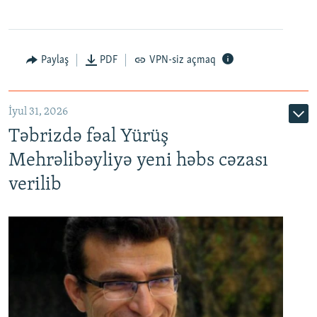
Paylaş
PDF
VPN-siz açmaq
İyul 31, 2026
Təbrizdə fəal Yürüş
Mehrəlibəyliyə yeni həbs cəzası
verilib