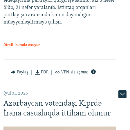
əldəqayırma partlayıcı qurğu işə salınıb, azı 3 nəfər
ölüb, 21 nəfər yaralanıb. İstintaq orqanları
partlayışın arxasında kimin dayandığını
müəyyənləşdirməyə çalışır.
Ətraflı burada oxuyun
Paylaş
PDF
VPN-siz açmaq
İyul 31, 2026
Azərbaycan vətəndaşı Kiprdə
İrana casusluqda ittiham olunur