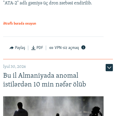
"ATA-2" adlı gəmiyə üç dron zərbəsi endirilib.
Ətraflı burada oxuyun
Paylaş
PDF
VPN-siz açmaq
İyul 30, 2026
Bu il Almaniyada anomal
istilərdən 10 min nəfər ölüb