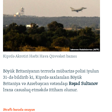
Kiprdə Akrotiri Hərbi Hava Qüvvələri bazası
Böyük Britaniyanın terrorla mübarizə polisi iyulun
31-də bildirib ki, Kiprdə saxlanılan Böyük
Britaniya və Azərbaycan vətəndaşı
Rəşad Sultanov
İrana casusluq etməkdə ittiham olunur.
Ətraflı burada oxuyun