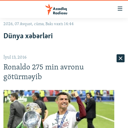
Keçid
linkləri
Əsas
2026, 07 Avqust, cümə, Bakı vaxtı 14:44
məzmuna
GÜNDƏM
Dünya xəbərləri
qayıt
#İZAHLA
Əsas
KORRUPSIOMETR
naviqasiyaya
İyul 13, 2016
qayıt
#ƏSLINDƏ
Axtarışa
Ronaldo 275 min avronu
FƏRQƏ BAX
keç
götürməyib
QANUNI DOĞRU
ARAŞDIRMA
MULTIMEDIA
RADIO ARXIV
VIDEO
HAQQIMIZDA
FOTOQALEREYA
OXU ZALI