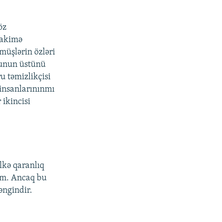
öz
hakimə
üşlərin özləri
ğunun üstünü
 təmizlikçisi
insanlarınınmı
ikincisi
lkə qaranlıq
ram. Ancaq bu
əngindir.