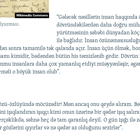
***
“Gələcək nəsillərin insan haqqında 
əlyazması.
dövründəkilərdən daha doğru mü
yürütməsinin səbəbi dünyadan köçm
ilə bağlıdır. İnsan özünəməxsuslu
n sonra tamamilə tək qalanda açır. İnsan üçün ölmək, boru
amı kimidir, bədəndən bütün his təmizlənib gedir. Dövrün 
nmu insanlara daha çox yamanlıq etdiyi müəyyənləşir, əgər 
məli o böyük insan olub”.
– özü-özlüyündə möcüzədir! Mən ancaq onu qeydə alıram. Bə
ni işıqlandıran işıqçı kimi onun üzərinə bir qədər işıq salı
rçəklikdə, səhnə heç də tam qaranlıq deyil. O gün işığı ilə z
 gözlərini qıyırlar və nə qədər az olduğunu sezirlər”.