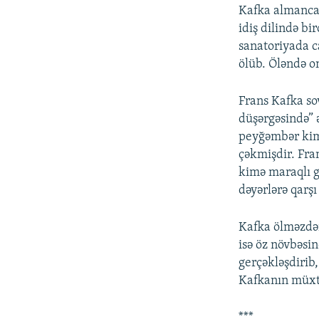
Kafka almanca y
idiş dilində bi
sanatoriyada c
ölüb. Öləndə o
Frans Kafka so
düşərgəsində” ə
peyğəmbər kimli
çəkmişdir. Fran
kimə maraqlı g
dəyərlərə qarşı
Kafka ölməzdən
isə öz növbəsi
gerçəkləşdirib
Kafkanın müxtəl
***