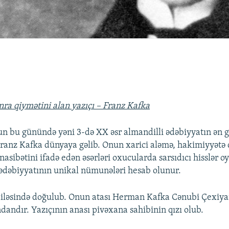
a qiymətini alan yazıçı – Franz Kafka
lun bu günündə yəni 3-də XX əsr almandilli ədəbiyyatın ən 
anz Kafka dünyaya gəlib. Onun xarici aləmə, hakimiyyətə 
asibətini ifadə edən əsərləri oxucularda sarsıdıcı hisslər o
 ədəbiyyatının unikal nümunələri hesab olunur.
iləsində doğulub. Onun atası Herman Kafka Cənubi Çexiyan
dandır. Yazıçının anası pivəxana sahibinin qızı olub.