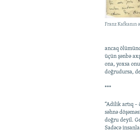
Franz Kafkanın 
ancaq ölümündə
üçün şənbə axş
ona, yoxsa onu
doğrudursa, de
***
“Adilik artıq 
səhnə döşəməsi
doğru deyil. Ge
Sadəcə insanlar