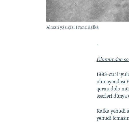
Alman yazıçısı Franz Kafka
-
Ölümündən sonr
1883-cü il iyu
nümayəndəsi Fr
qorxu dolu mün
əsərləri dünya
Kafka yəhudi a
yəhudi icmasın