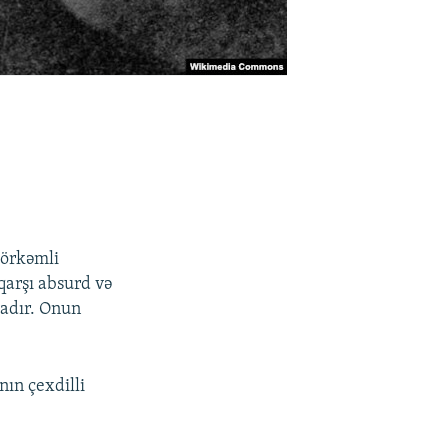
görkəmli
qarşı absurd və
yadır. Onun
ın çexdilli