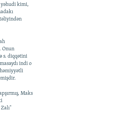
r yəhudi kimi,
anadakı
təliyindən
lah
r. Onun
 s. diqqətini
rmasaydı indi o
əhəmiyyətli
əmişdir.
tapşırmış, Maks
ti
 Zalı"