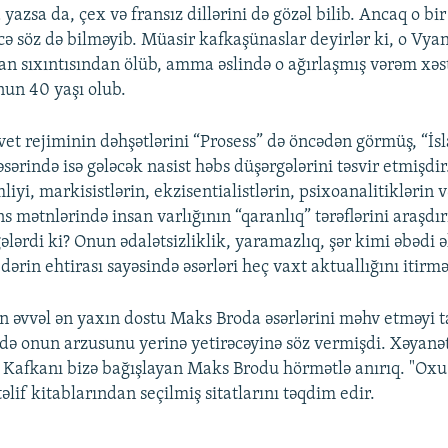
azsa da, çex və fransız dillərini də gözəl bilib. Ancaq o bi
rcə söz də bilməyib. Müasir kafkaşünaslar deyirlər ki, o Vy
an sıxıntısından ölüb, amma əslində o ağırlaşmış vərəm xəs
nun 40 yaşı olub.
vet rejiminin dəhşətlərini “Prosess” də öncədən görmüş, “İs
sərində isə gələcək nasist həbs düşərgələrini təsvir etmişdi
yi, markisistlərin, ekzisentialistlərin, psixoanalitiklərin və
s mətnlərində insan varlığının “qaranlıq” tərəflərini araşdı
ələrdi ki? Onun ədalətsizliklik, yaramazlıq, şər kimi əbədi 
 dərin ehtirası sayəsində əsərləri heç vaxt aktuallığını itirm
 əvvəl ən yaxın dostu Maks Broda əsərlərini məhv etməyi 
ndə onun arzusunu yerinə yetirəcəyinə söz vermişdi. Xəyanə
, Kafkanı bizə bağışlayan Maks Brodu hörmətlə anırıq. "Oxu
if kitablarından seçilmiş sitatlarını təqdim edir.