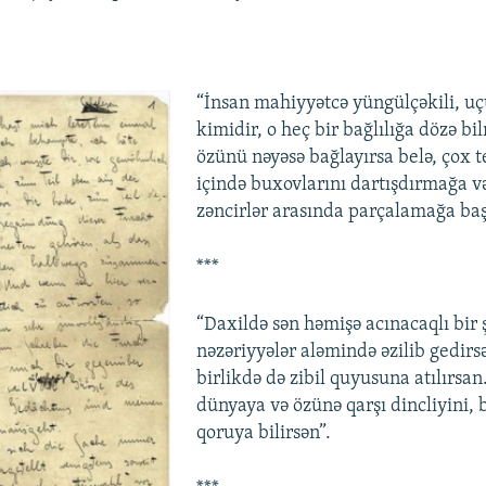
“İnsan mahiyyətcə yüngülçəkili, uç
kimidir, o heç bir bağlılığa dözə bi
özünü nəyəsə bağlayırsa belə, çox t
içində buxovlarını dartışdırmağa v
zəncirlər arasında parçalamağa baş
***
“Daxildə sən həmişə acınacaqlı bir 
nəzəriyyələr aləmində əzilib gedirsə
birlikdə də zibil quyusuna atılırsa
dünyaya və özünə qarşı dincliyini, ba
qoruya bilirsən”.