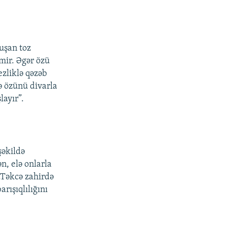
uşan toz
lmir. Əgər özü
ezliklə qəzəb
ə özünü divarla
layır”.
şəkildə
n, elə onlarla
n.Təkcə zahirdə
rışıqlılığını