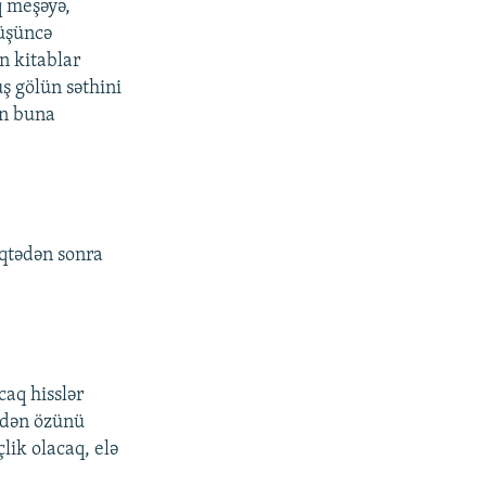
q meşəyə,
üşüncə
n kitablar
ş gölün səthini
ən buna
öqtədən sonra
caq hisslər
əkdən özünü
lik olacaq, elə