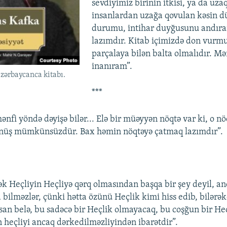
sevdiyimiz birinin itkisi, ya da uza
insanlardan uzağa qovulan kəsin d
durumu, intihar duyğusunu andıra
lazımdır. Kitab içimizdə don vurmu
parçalaya bilən balta olmalıdır. M
inanıram”.
zərbaycanca kitabı.
***
ənfi yöndə dəyişə bilər... Elə bir müəyyən nöqtə var ki, o n
dönüş mümkünsüzdür. Bax həmin nöqtəyə çatmaq lazımdır”.
ək Heçliyin Heçliyə qərq olmasından başqa bir şey deyil, an
 bilməzlər, çünki hətta özünü Heçlik kimi hiss edib, bilər
san belə, bu sadəcə bir Heçlik olmayacaq, bu coşğun bir Heç
n heçliyi ancaq dərkedilməzliyindən ibarətdir”.