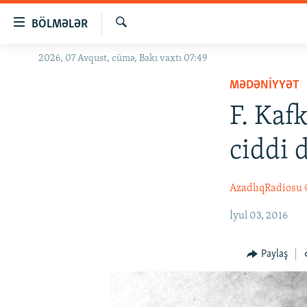
Keçid
BÖLMƏLƏR
linkləri
Axtar
Əsas
2026, 07 Avqust, cümə, Bakı vaxtı 07:49
GÜNDƏM
məzmuna
MƏDƏNIYYƏT
#İZAHLA
qayıt
Əsas
F. Kaf
KORRUPSIOMETR
naviqasiyaya
#ƏSLINDƏ
qayıt
ciddi 
Axtarışa
FƏRQƏ BAX
keç
QANUNI DOĞRU
AzadlıqRadiosu
ARAŞDIRMA
İyul 03, 2016
MULTIMEDIA
Paylaş
RADIO ARXIV
VIDEO
HAQQIMIZDA
FOTOQALEREYA
OXU ZALI