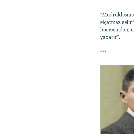
“Müdrükləşməyə
əlçatmaz gəlir 
hücrəsindən, i
yaxarır”.
***