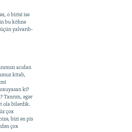
, o birisi isə
yin bu köhnə
 üçün yalvarıb-
anımızı acıdan
umuz kitab,
imi
 oxuyasan ki?
? Tanrım, əgər
 ola bilərdik.
üz çox
izə, bizi ən pis
zdən çox