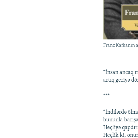
Franz Kafkanın a
“İnsan ancaq m
artıq geriyə 
***
“İndilərdə ölm
bununla barışa
Heçliyə qapdır
Heçlik ki, onu