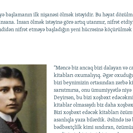
 başlamanın ilk nişanəsi ölmək istəyidir. Bu həyat dözülməz
insana. İnsan ölmək istəyinə görə artıq utanmır, nifrət etdi
ndidən nifrət etməyə başladığın yeni hücrəsinə köçürülmək
“Məncə biz ancaq bizi dalayan və c
kitabları oxumalıyıq. Əgər oxuduğ
bizi beynimizin ortasından zərbə k
sarsıtmırsa, onu ümumiyyətlə niyə
Deyirsən, bu bizi xoşbəxt edəcəkmi
kitablar olmasaydı biz daha xoşbəxt
Bizi xoşbəxt edəcək kitabları özüm
asanlıqla yaza bilərdik. Əslində isə b
bədbəxtçlilk kimi sındıran, özümü