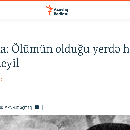
ka: Ölümün olduğu yerdə h
deyil
 ©
VPN-siz açmaq