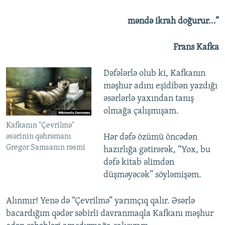
məndə ikrah doğurur...”
Frans Kafka
Dəfələrlə olub ki, Kafkanın
məşhur adını eşidibən yazdığı
əsərlərlə yaxından tanış
olmağa çalışmışam.
Kafkanın "Çevrilmə"
əsərinin qəhrəmanı
Hər dəfə özümü öncədən
Gregor Samsanın rəsmi
hazırlığa gətirərək, “Yox, bu
dəfə kitab əlimdən
düşməyəcək” söyləmişəm.
Alınmır! Yenə də “Çevrilmə” yarımçıq qalır. Əsərlə
bacardığım qədər səbirli davranmaqla Kafkanı məşhur