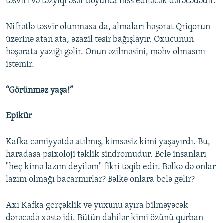
təsviri və təzyiqi əsər boyunca hiss ediləcək dərəcədədir.
Nifrətlə təsvir olunmasa da, almaları həşərat Qriqorun
üzərinə atan ata, əzazil təsir bağışlayır. Oxucunun
həşərata yazığı gəlir. Onun əzilməsini, məhv olmasını
istəmir.
“Görünməz yaşa!”
Epikür
Kafka cəmiyyətdə atılmış, kimsəsiz kimi yaşayırdı. Bu,
haradasa psixoloji təklik sindromudur. Belə insanları
"heç kimə lazım deyiləm" fikri təqib edir. Bəlkə də onlar
lazım olmağı bacarmırlar? Bəlkə onlara belə gəlir?
Axı Kafka gerçəklik və yuxunu ayıra bilməyəcək
dərəcədə xəstə idi. Bütün dahilər kimi özünü qurban