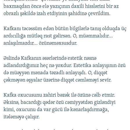
baxmaqdan öncə elə yazıçının daxili hisslərini bir az
obrazlı şəkildə izah etdiyinin şahidinə çevrildim.
Kafkanı təcəssüm edən bütün bilgilərlə tanış olduqda üç
ardıcıllığa mütləq rast gəlirsən. O, müəmmalıdır...
anlaşılmazdır... özünəməxsusdur.
Əslində Kafkanın əsərlərində estetik nəsnə
adlandırdığımız heç nə yoxdur. Estetika anlayışının özü
də müəyyən mənada təzadlı anlayışdı. O, diqqət
çəkməyən əşyalar üzərinə diqqət cəmləməyi sevir.
Kafka oxucusunu zahiri bəzək ilə özünə cəlb etmir.
Əksinə, bacardığı qədər özü cəmiyyətdən gizləndiyi
kimi, oxucunu da var gücü ilə kənarlaşdırmağa,
itələməyə çalışır.