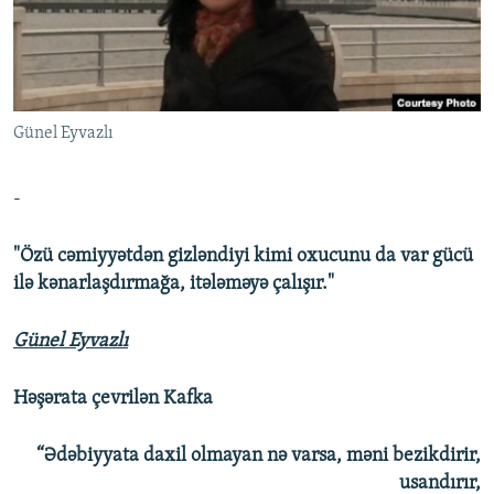
İNFOQRAFIKA
AZƏRBAYCAN ƏDƏBIYYATI KITABXANASI
MISSIYAMIZ
BIZI IZLƏ
KARIKATURA
İSLAM VƏ DEMOKRATIYA
PEŞƏ ETIKASI VƏ JURNALISTIKA STANDARTLARIMIZ
İZ - MƏDƏNIYYƏT PROQRAMI
MATERIALLARIMIZDAN ISTIFADƏ
Günel Eyvazlı
AZADLIQRADIOSU MOBIL TELEFONUNUZDA
RFE/RL-in bütün saytları
BIZIMLƏ ƏLAQƏ
-
XƏBƏR BÜLLETENLƏRIMIZ
"Özü cəmiyyətdən gizləndiyi kimi oxucunu da var gücü
ilə kənarlaşdırmağa, itələməyə çalışır."
Günel Eyvazlı
Həşərata çevrilən Kafka
“Ədəbiyyata daxil olmayan nə varsa, məni bezikdirir,
usandırır,