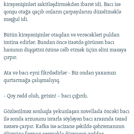
kirayənişinləri sakitləşdirməkdən ibarət idi. Bacı isə
qonşu otağa qaçıb onların çarpayılarını düzəltməklə
məşğul idi.
Bütün kirayənişinlər otaqdan və verəcəkləri puldan
imtina edirlər. Bundan öncə itaətdə görünən bacı
hamının diqqətini özünə cəlb etmək üçün əlini masaya
çırpır.
Ata və bacı eyni fikrdədirlər - Biz ondan yaxamızı
qurtarmağa çalışmalıyıq.
- Qoy rədd olub, getsin! – bacı çığırdı.
Gözlənilməz sonluqla yekunlaşan novellada öncəki bacı
ilə sonda arzusunu israrla söyləyən bacı arasında təzad
nəzərə çarpır. Kafka isə acizanə şəkildə qəhrəmanının