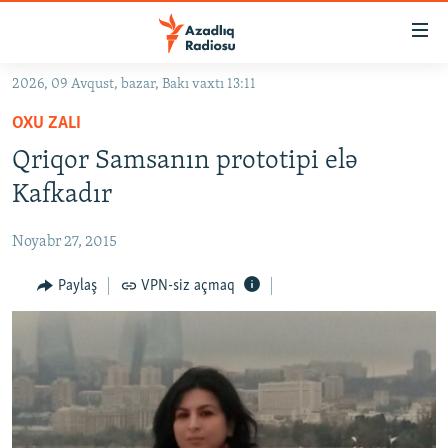
Keçid
linkləri
Əsas
2026, 09 Avqust, bazar, Bakı vaxtı 13:11
məzmuna
GÜNDƏM
OXU ZALI
qayıt
#İZAHLA
Əsas
Qriqor Samsanın prototipi elə
KORRUPSIOMETR
naviqasiyaya
Kafkadır
qayıt
#ƏSLINDƏ
Axtarışa
Noyabr 27, 2015
FƏRQƏ BAX
keç
QANUNI DOĞRU
Paylaş
VPN-siz açmaq
ARAŞDIRMA
MULTIMEDIA
RADIO ARXIV
VIDEO
HAQQIMIZDA
FOTOQALEREYA
OXU ZALI