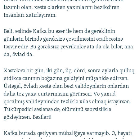
lazımlı olan, xəstə olarkən yaxınlarını bezikdirən
insanları xatırlayıram.
Bəli, əslində Kafka bu əsər ilə həm də gərəklinin
günlərin birində gərəksizə çevrilməsini əcaibcəsinə
təsvir edir. Bu gərəksizə çevrilənlər ata da ola bilər, ana
da, övlad da.
Xəstələrə bir gün, iki gün, üç, dörd, sonra aylarla qulluq
etdikcə canının boğazına gəldiyini müşahidə edirsən.
Üstəgəl, övladı xəstə olan bəzi valideynlərin onlardan
daha tez yaxa qurtarmasını görürsən. Və yaxud
qocalmış valideynindən tezliklə xilas olmaq istəyirsən.
Tükürpədici səslənsə də, ölümünü səbrsizliklə
gözləyirsən. Bəziləri!
Kafka burada qətiyyən mübaliğəyə varmayıb. O, həyatı