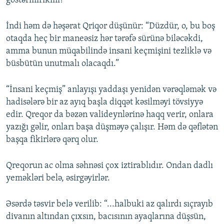
göstərmirikmi?”
İndi həm də həşərat Qriqor düşünür: “Düzdür, o, bu boş
otaqda heç bir maneəsiz hər tərəfə sürünə biləcəkdi,
amma bunun müqabilində insani keçmişini tezliklə və
büsbütün unutmalı olacaqdı.”
“İnsani keçmiş” anlayışı yaddaşı yenidən vərəqləmək və
hadisələrə bir az ayıq başla diqqət kəsilməyi tövsiyyə
edir. Qreqor da bəzən valideynlərinə haqq verir, onlara
yazığı gəlir, onları başa düşməyə çalışır. Həm də qəflətən
başqa fikirlərə qərq olur.
Qreqorun ac olma səhnəsi çox iztirablıdır. Ondan dadlı
yeməkləri belə, əsirgəyirlər.
Əsərdə təsvir belə verilib: “...halbuki az qalırdı sıçrayıb
divanın altından çıxsın, bacısının ayaqlarına düşsün,