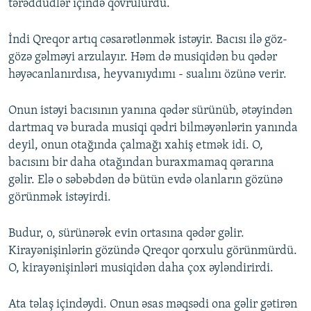
tərəddüdlər içində qovrulurdu.
İndi Qreqor artıq cəsarətlənmək istəyir. Bacısı ilə göz-
gözə gəlməyi arzulayır. Həm də musiqidən bu qədər
həyəcanlanırdısa, heyvanıydımı - sualını özünə verir.
Onun istəyi bacısının yanına qədər sürünüb, ətəyindən
dartmaq və burada musiqi qədri bilməyənlərin yanında
deyil, onun otağında çalmağı xahiş etmək idi. O,
bacısını bir daha otağından buraxmamaq qərarına
gəlir. Elə o səbəbdən də bütün evdə olanların gözünə
görünmək istəyirdi.
Budur, o, sürünərək evin ortasına qədər gəlir.
Kirayənişinlərin gözündə Qreqor qorxulu görünmürdü.
O, kirayənişinləri musiqidən daha çox əyləndirirdi.
Ata təlaş içindəydi. Onun əsas məqsədi ona gəlir gətirən