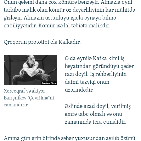
Onun qələmi daha çox kömürə bənzəyir. Almazla eyni
tərkibə malik olan kömür öz dəyərliliyinin kar mühitdə
gizləyir. Almazın üstünlüyü işıqla oynaya bilmə
qabiliyyətidir. Kömür isə lal təbiətə malikdir.
Qreqorun prototipi elə Kafkadır.
O da eynilə Kafka kimi iş
həyatından göründüyü qədər
razı deyil. İş rəhbərliyinin
daimi təzyiqi onun
üzərindədir.
Xoreoqraf və aktyor
Barışnikov "Çevrilmə"ni
canlandırır
Əslində azad deyil, verilmiş
əmrə tabe olmalı və onu
zamanında icra etməlidir.
Amma günlərin birində səhər yuxusundan ayılıb özünü