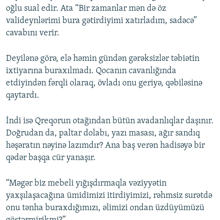
oğlu sual edir. Ata “Bir zamanlar mən də öz
valideynlərimi bura gətirdiyimi xatırladım, sadəcə”
cavabını verir.
Deyilənə görə, elə həmin gündən gərəksizlər təbiətin
ixtiyarına buraxılmadı. Qocanın cavanlığında
etdiyindən fərqli olaraq, övladı onu geriyə, qəbiləsinə
qaytardı.
İndi isə Qreqorun otağından bütün avadanlıqlar daşınır.
Doğrudan da, paltar dolabı, yazı masası, ağır sandıq
həşəratın nəyinə lazımdır? Ana baş verən hadisəyə bir
qədər başqa cür yanaşır.
“Məgər biz mebeli yığışdırmaqla vəziyyətin
yaxşılaşacağına ümidimizi itirdiyimizi, rəhmsiz surətdə
onu tənha buraxdığımızı, əlimizi ondan üzdüyümüzü