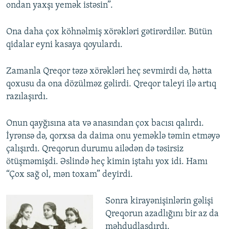
ondan yaxşı yemək istəsin”.
Ona daha çox köhnəlmiş xörəkləri gətirərdilər. Bütün
qidalar eyni kasaya qoyulardı.
Zamanla Qreqor təzə xörəkləri heç sevmirdi də, hətta
qoxusu da ona dözülməz gəlirdi. Qreqor taleyi ilə artıq
razılaşırdı.
Onun qayğısına ata və anasından çox bacısı qalırdı.
İyrənsə də, qorxsa da daima onu yeməklə təmin etməyə
çalışırdı. Qreqorun durumu ailədən də təsirsiz
ötüşməmişdi. Əslində heç kimin iştahı yox idi. Hamı
“Çox sağ ol, mən toxam” deyirdi.
Sonra kirayənişinlərin gəlişi
Qreqorun azadlığını bir az da
məhdudlaşdırdı.