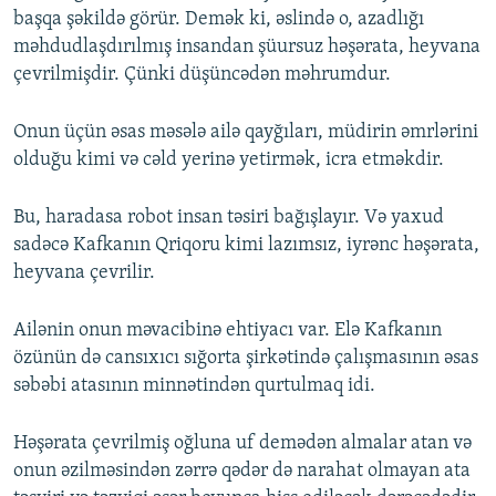
başqa şəkildə görür. Demək ki, əslində o, azadlığı
məhdudlaşdırılmış insandan şüursuz həşərata, heyvana
çevrilmişdir. Çünki düşüncədən məhrumdur.
Onun üçün əsas məsələ ailə qayğıları, müdirin əmrlərini
olduğu kimi və cəld yerinə yetirmək, icra etməkdir.
Bu, haradasa robot insan təsiri bağışlayır. Və yaxud
sadəcə Kafkanın Qriqoru kimi lazımsız, iyrənc həşərata,
heyvana çevrilir.
Ailənin onun məvacibinə ehtiyacı var. Elə Kafkanın
özünün də cansıxıcı sığorta şirkətində çalışmasının əsas
səbəbi atasının minnətindən qurtulmaq idi.
Həşərata çevrilmiş oğluna uf demədən almalar atan və
onun əzilməsindən zərrə qədər də narahat olmayan ata