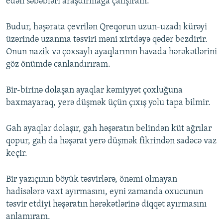
edən səbəbləri araşdırmağa çalışıram.
Budur, həşərata çevrilən Qreqorun uzun-uzadı kürəyi
üzərində uzanma təsviri məni xirtdəyə qədər bezdirir.
Onun nazik və çoxsaylı ayaqlarının havada hərəkətlərini
göz önümdə canlandırıram.
Bir-birinə dolaşan ayaqlar kəmiyyət çoxluğuna
baxmayaraq, yerə düşmək üçün çıxış yolu tapa bilmir.
Gah ayaqlar dolaşır, gah həşəratın belindən küt ağrılar
qopur, gah da həşərat yerə düşmək fikrindən sadəcə vaz
keçir.
Bir yazıçının böyük təsvirlərə, önəmi olmayan
hadisələrə vaxt ayırmasını, eyni zamanda oxucunun
təsvir etdiyi həşəratın hərəkətlərinə diqqət ayırmasını
anlamıram.