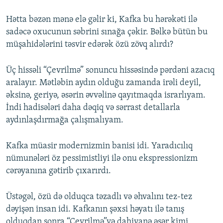
Hətta bəzən mənə elə gəlir ki, Kafka bu hərəkəti ilə
sadəcə oxucunun səbrini sınağa çəkir. Bəlkə bütün bu
müşahidələrini təsvir edərək özü zövq alırdı?
Üç hissəli “Çevrilmə” sonuncu hissəsində pərdəni azacıq
aralayır. Mətləbin aydın olduğu zamanda irəli deyil,
əksinə, geriyə, əsərin əvvəlinə qayıtmaqda israrlıyam.
İndi hadisələri daha dəqiq və sərrast detallarla
aydınlaşdırmağa çalışmalıyam.
Kafka müasir modernizmin banisi idi. Yaradıcılıq
nümunələri öz pessimistliyi ilə onu ekspressionizm
cərəyanına gətirib çıxarırdı.
Üstəgəl, özü də olduqca təzadlı və əhvalını tez-tez
dəyişən insan idi. Kafkanın şəxsi həyatı ilə tanış
olduqdan sonra “Çevrilmə”yə dahiyanə əsər kimi