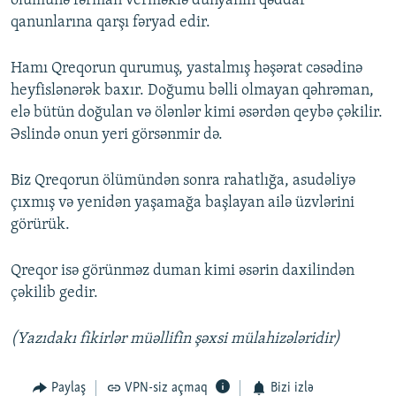
ölümünə fərman verməklə dünyanın qəddar
qanunlarına qarşı fəryad edir.
Hamı Qreqorun qurumuş, yastalmış həşərat cəsədinə
heyfislənərək baxır. Doğumu bəlli olmayan qəhrəman,
elə bütün doğulan və ölənlər kimi əsərdən qeybə çəkilir.
Əslində onun yeri görsənmir də.
Biz Qreqorun ölümündən sonra rahatlığa, asudəliyə
çıxmış və yenidən yaşamağa başlayan ailə üzvlərini
görürük.
Qreqor isə görünməz duman kimi əsərin daxilindən
çəkilib gedir.
(Yazıdakı fikirlər müəllifin şəxsi mülahizələridir)
Paylaş
VPN-siz açmaq
Bizi izlə