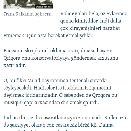
Valideynləri belə, öz evlərində
Franz Kafkanın üç bacısı
qonaq kimiydilər. İndi daha
çox kirayənişinləri narahat
etməmək üçün asta hərəkət etməliydilər.
Bacısının skripkanı kökləməsi və çalması, həşərat
Qriqora onu konservatoriyaya göndərmək arzusunu
xatırladır.
O, bu fikri Milad bayramında təntənəli surətdə
söyləyəcəkdi. Hadisələr isə istəklərin istiqamətini
dəyişmək iqtidarındadır. O səbəbdən də Qreqora bu
musiqini qapı arxasından dinləmək qalırdı.
İndi isə bir az da cəsarətlənməyin zamanı idi. Kafka özü
də şəxsiyyət olaraq çox cəsarətsiz birisi idi. Daima