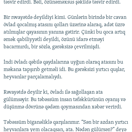
təsvir edirdi. Bəli, özünəməxsus şəkildə təsvir edirdi.
Bir rəvayətdə deyildiyi kimi. Günlərin birində bir cavan
övlad qocalmış atasını qolları üzərinə alaraq, adət üzrə
atılmışlar qayasının yanına gətirir. Çünki bu qoca artıq
əmək qabiliyyətli deyildi, özünü idarə etməyi
bacarmırdı, bir sözlə, gərəksizə çevrilmişdi.
İndi övladı qəbilə qaydalarına uyğun olaraq atasını bu
məkana tapşırıb getməli idi. Bu gərəksizi yırtıcı quşlar,
heyvanlar parçalamalıydı.
Rəvayətdə deyilir ki, övladı ilə sağollaşan ata
gülümsəyir. Bu təbəssüm insan təfəkkürünün oyanış və
düşünmə dövrünə qədəm qoymasından xəbər verirdi.
Təbəssüm biganəliklə qarşılanmır. “Sən bir azdan yırtıcı
heyvanlara yem olacaqsan, ata. Nədən gülürsən?” deyə