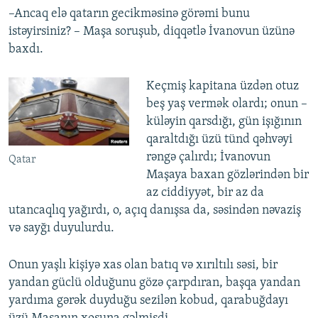
–Ancaq elə qatarın gecikməsinə görəmi bunu
istəyirsiniz? – Maşa soruşub, diqqətlə İvanovun üzünə
baxdı.
Keçmiş kapitana üzdən otuz
beş yaş vermək olardı; onun –
küləyin qarsdığı, gün işığının
qaraltdığı üzü tünd qəhvəyi
rəngə çalırdı; İvanovun
Qatar
Maşaya baxan gözlərindən bir
az ciddiyyət, bir az da
utancaqlıq yağırdı, o, açıq danışsa da, səsindən nəvaziş
və sayğı duyulurdu.
Onun yaşlı kişiyə xas olan batıq və xırıltılı səsi, bir
yandan güclü olduğunu gözə çarpdıran, başqa yandan
yardıma gərək duyduğu sezilən kobud, qarabuğdayı