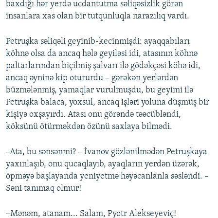
baxdığı hər yerdə ucdantutma səliqəsizlik görən
insanlara xas olan bir tutqunluqla narazılıq vardı.
Petruşka səliqəli geyinib-kecinmişdi: ayaqqabıları
köhnə olsa da ancaq hələ geyiləsi idi, atasının köhnə
paltarlarından biçilmiş şalvarı ilə gödəkçəsi köhə idi,
ancaq əyninə kip otururdu – gərəkən yerlərdən
büzmələnmiş, yamaqlar vurulmuşdu, bu geyimi ilə
Petruşka balaca, yoxsul, ancaq işləri yoluna düşmüş bir
kişiyə oxşayırdı. Atası onu görəndə təəcübləndi,
köksünü ötürməkdən özünü saxlaya bilmədi.
–Ata, bu sənsənmi? – İvanov gözlənilmədən Petruşkaya
yaxınlaşıb, onu qucaqlayıb, ayaqların yerdən üzərək,
öpməyə başlayanda yeniyetmə həyəcanlanla səsləndi. –
Səni tanımaq olmur!
–Mənəm, atanam... Salam, Pyotr Alekseyeviç!