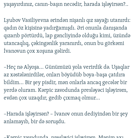
yaşayırdınız, canın-başın necədir, harada işləyirsən?..
Lyubov Vasiliyevna ərindən nişanlı qız sayağı utanırdı:
qadın öz kişisinə yadırğamışdı. Əri onunla danışanda
qızarıb pörtürdü, lap gəncliyində olduğu kimi, üzündə
utancaqlıq, çəkingənlik yaranırdı, onun bu görkəmi
İvanovun çox xoşuna gəlirdi.
–Heç nə Alyoşa... Günümüzü yola verirdik də. Uşaqlar
az xəstələnirdilər, onları böyüdüb boya-başa çatdıra
bildim... Bir şey pisdir, mən onlarla ancaq gecələr bir
yerdə oluram. Kərpic zavodunda presləyəci işləyirəm,
evdən çox uzaqdır, gedib çıxmaq olmur...
–Harada işləyirsən? – İvanov onun dediyindən bir şey
anlamayıb, bir də soruşdu.
–Kərpic zavodunda, presləyici işləyirəm. Mənim axı