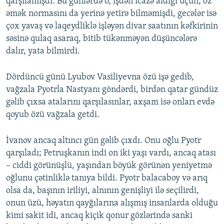
qarşılamışdı. Bu günlərdə o, işdən icazə aldığı üçün, öz
əmək normasını da yerinə yetirə bilməmişdi, gecələr isə
çox yavaş və laqeydliklə işləyən divar saatının kəfkirinin
səsinə qulaq asaraq, bitib tükənməyən düşüncələrə
dalır, yata bilmirdi.
Dördüncü günü Lyubov Vasiliyevna özü işə gedib,
vağzala Pyotrla Nastyanı göndərdi, birdən qatar gündüz
gəlib çıxsa atalarını qarşılasınlar, axşam isə onları evdə
qoyub özü vağzala getdi.
İvanov ancaq altıncı gün gəlib çıxdı. Onu oğlu Pyotr
qarşıladı; Petruşkanın indi on iki yaşı vardı, ancaq atası
– ciddi görünüşlü, yaşından böyük görünən yeniyetmə
oğlunu çətinliklə tanıya bildi. Pyotr balacaboy və arıq
olsa da, başının iriliyi, alnının genişliyi ilə seçilirdi,
onun üzü, həyatın qayğılarına alışmış insanlarda olduğu
kimi sakit idi, ancaq kiçik qonur gözlərində sanki