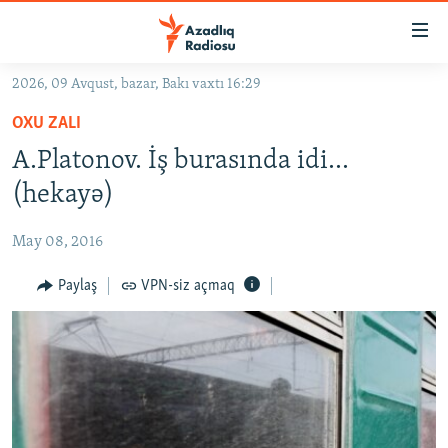
Keçid
linkləri
Əsas
2026, 09 Avqust, bazar, Bakı vaxtı 16:29
məzmuna
GÜNDƏM
OXU ZALI
qayıt
#İZAHLA
Əsas
A.Platonov. İş burasında idi...
KORRUPSIOMETR
naviqasiyaya
(hekayə)
qayıt
#ƏSLINDƏ
Axtarışa
May 08, 2016
FƏRQƏ BAX
keç
QANUNI DOĞRU
Paylaş
VPN-siz açmaq
ARAŞDIRMA
MULTIMEDIA
RADIO ARXIV
VIDEO
HAQQIMIZDA
FOTOQALEREYA
OXU ZALI