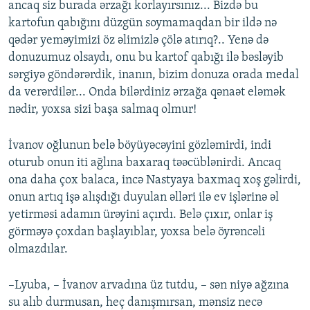
ancaq siz burada ərzağı korlayırsınız... Bizdə bu
kartofun qabığını düzgün soymamaqdan bir ildə nə
qədər yeməyimizi öz əlimizlə çölə atırıq?.. Yenə də
donuzumuz olsaydı, onu bu kartof qabığı ilə bəsləyib
sərgiyə göndərərdik, inanın, bizim donuza orada medal
da verərdilər... Onda bilərdiniz ərzağa qənaət eləmək
nədir, yoxsa sizi başa salmaq olmur!
İvanov oğlunun belə böyüyəcəyini gözləmirdi, indi
oturub onun iti ağlına baxaraq təəcüblənirdi. Ancaq
ona daha çox balaca, incə Nastyaya baxmaq xoş gəlirdi,
onun artıq işə alışdığı duyulan əlləri ilə ev işlərinə əl
yetirməsi adamın ürəyini açırdı. Belə çıxır, onlar iş
görməyə çoxdan başlayıblar, yoxsa belə öyrəncəli
olmazdılar.
–Lyuba, – İvanov arvadına üz tutdu, – sən niyə ağzına
su alıb durmusan, heç danışmırsan, mənsiz necə