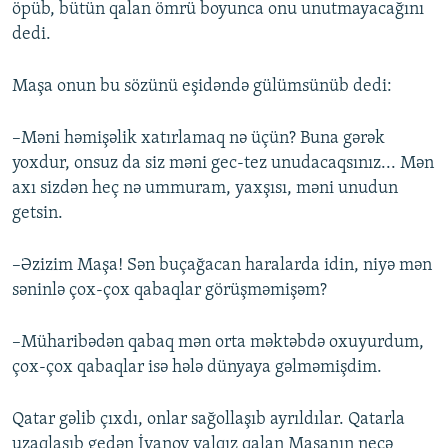
öpüb, bütün qalan ömrü boyunca onu unutmayacağını
dedi.
Maşa onun bu sözünü eşidəndə gülümsünüb dedi:
–Məni həmişəlik xatırlamaq nə üçün? Buna gərək
yoxdur, onsuz da siz məni gec-tez unudacaqsınız... Mən
axı sizdən heç nə ummuram, yaxşısı, məni unudun
getsin.
–Əzizim Maşa! Sən buçağacan haralarda idin, niyə mən
səninlə çox-çox qabaqlar görüşməmişəm?
–Müharibədən qabaq mən orta məktəbdə oxuyurdum,
çox-çox qabaqlar isə hələ dünyaya gəlməmişdim.
Qatar gəlib çıxdı, onlar sağollaşıb ayrıldılar. Qatarla
uzaqlaşıb gedən İvanov yalqız qalan Maşanın necə