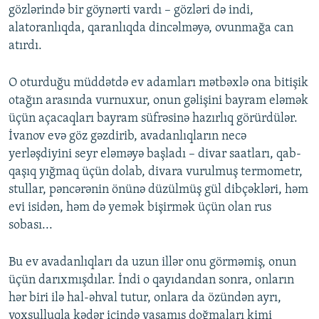
gözlərində bir göynərti vardı – gözləri də indi,
alatoranlıqda, qaranlıqda dincəlməyə, ovunmağa can
atırdı.
O oturduğu müddətdə ev adamları mətbəxlə ona bitişik
otağın arasında vurnuxur, onun gəlişini bayram eləmək
üçün açacaqları bayram süfrəsinə hazırlıq görürdülər.
İvanov evə göz gəzdirib, avadanlıqların necə
yerləşdiyini seyr eləməyə başladı – divar saatları, qab-
qaşıq yığmaq üçün dolab, divara vurulmuş termometr,
stullar, pəncərənin önünə düzülmüş gül dibçəkləri, həm
evi isidən, həm də yemək bişirmək üçün olan rus
sobası...
Bu ev avadanlıqları da uzun illər onu görməmiş, onun
üçün darıxmışdılar. İndi o qayıdandan sonra, onların
hər biri ilə hal-əhval tutur, onlara da özündən ayrı,
yoxsulluqla kədər içində yaşamış doğmaları kimi