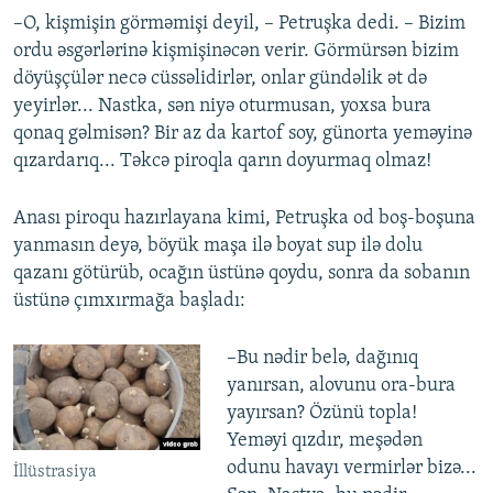
–O, kişmişin görməmişi deyil, – Petruşka dedi. – Bizim
ordu əsgərlərinə kişmişinəcən verir. Görmürsən bizim
döyüşçülər necə cüssəlidirlər, onlar gündəlik ət də
yeyirlər... Nastka, sən niyə oturmusan, yoxsa bura
qonaq gəlmisən? Bir az da kartof soy, günorta yeməyinə
qızardarıq... Təkcə piroqla qarın doyurmaq olmaz!
Anası piroqu hazırlayana kimi, Petruşka od boş-boşuna
yanmasın deyə, böyük maşa ilə boyat sup ilə dolu
qazanı götürüb, ocağın üstünə qoydu, sonra da sobanın
üstünə çımxırmağa başladı:
–Bu nədir belə, dağınıq
yanırsan, alovunu ora-bura
yayırsan? Özünü topla!
Yeməyi qızdır, meşədən
odunu havayı vermirlər bizə...
İllüstrasiya