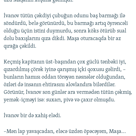
üzü Maşanın xoşuna gəlmişdi.
İvanov tütün çəkdiyi çubuğun odunu baş barmağı ilə
söndürdü, belə görünürdü, bu barmağı artıq öyrəncəli
olduğu üçün istini duymurdu, sonra köks ötürüb sual
dolu baxışlarını qıza dikdi. Maşa oturacaqda bir az
qırağa çəkildi.
Keçmiş kapitanın üst-başından çox güclü tənbəki iyi,
qızardılmış çörək iyinə qarışmış içki qoxusu gəlirdi, –
bunların hamısı oddan törəyən nəsnələr olduğundan,
özləri də insanın ehtirasını alovlandıra bilərdilər.
Görünür, İvanov son günlər ara vermədən tütün çəkmiş,
yemək-içməyi isə: suxarı, pivə və çaxır olmuşdu.
İvanov bir də xahiş elədi.
–Mən lap yavaşcadan, eləcə üzdən öpəcəyəm, Maşa...