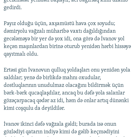
gecikmələr yenidən başlayır, acı bağırsaq kimi uzanıb
gedirdi.
Payız olduğu üçün, axşamüstü hava çox soyudu;
dəmiryolu vağzalı müharibə vaxtı dağıldığından
gecələməyə bir yer də yox idi, ona görə də İvanov yol
keçən maşınlardan birinə oturub yenidən hərbi hissəyə
qayıtmalı oldu.
Ertəsi gün İvanovun qulluq yoldaşları onu yenidən yola
saldılar; yenə də birlikdə mahnı oxudular,
dostluqlarının unudulmaz olacağını bildirmək üçün
bərk-bərk qucaqlaşdılar, ancaq bu dəfə yola salanlar
gözəçarpacaq qədər az idi, həm də onlar artıq dünənki
kimi coşqulu da deyildilər.
İvanov ikinci dəfə vağzala gəldi; burada isə onun
gözlədiyi qatarın indiyə kimi də gəlib keçmədiyini