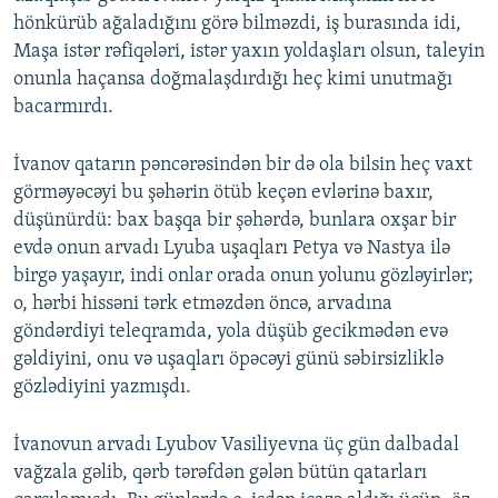
hönkürüb ağaladığını görə bilməzdi, iş burasında idi,
Maşa istər rəfiqələri, istər yaxın yoldaşları olsun, taleyin
onunla haçansa doğmalaşdırdığı heç kimi unutmağı
bacarmırdı.
İvanov qatarın pəncərəsindən bir də ola bilsin heç vaxt
görməyəcəyi bu şəhərin ötüb keçən evlərinə baxır,
düşünürdü: bax başqa bir şəhərdə, bunlara oxşar bir
evdə onun arvadı Lyuba uşaqları Petya və Nastya ilə
birgə yaşayır, indi onlar orada onun yolunu gözləyirlər;
o, hərbi hissəni tərk etməzdən öncə, arvadına
göndərdiyi teleqramda, yola düşüb gecikmədən evə
gəldiyini, onu və uşaqları öpəcəyi günü səbirsizliklə
gözlədiyini yazmışdı.
İvanovun arvadı Lyubov Vasiliyevna üç gün dalbadal
vağzala gəlib, qərb tərəfdən gələn bütün qatarları