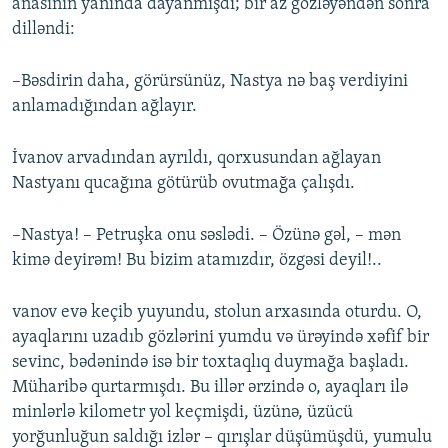
anasının yanında dayanmışdı; bir az gözləyəndən sonra
dilləndi:
–Bəsdirin daha, görürsünüz, Nastya nə baş verdiyini
anlamadığından ağlayır.
İvanov arvadından ayrıldı, qorxusundan ağlayan
Nastyanı qucağına götürüb ovutmağa çalışdı.
–Nastya! – Petruşka onu səslədi. – Özünə gəl, – mən
kimə deyirəm! Bu bizim atamızdır, özgəsi deyil!..
vanov evə keçib yuyundu, stolun arxasında oturdu. O,
ayaqlarını uzadıb gözlərini yumdu və ürəyində xəfif bir
sevinc, bədənində isə bir toxtaqlıq duymağa başladı.
Müharibə qurtarmışdı. Bu illər ərzində o, ayaqları ilə
minlərlə kilometr yol keçmişdi, üzünə, üzücü
yorğunluğun saldığı izlər – qırışlar düşümüşdü, yumulu