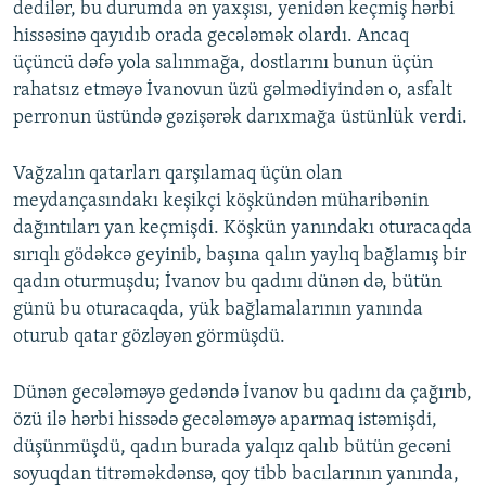
dedilər, bu durumda ən yaxşısı, yenidən keçmiş hərbi
hissəsinə qayıdıb orada gecələmək olardı. Ancaq
üçüncü dəfə yola salınmağa, dostlarını bunun üçün
rahatsız etməyə İvanovun üzü gəlmədiyindən o, asfalt
perronun üstündə gəzişərək darıxmağa üstünlük verdi.
Vağzalın qatarları qarşılamaq üçün olan
meydançasındakı keşikçi köşkündən müharibənin
dağıntıları yan keçmişdi. Köşkün yanındakı oturacaqda
sırıqlı gödəkcə geyinib, başına qalın yaylıq bağlamış bir
qadın oturmuşdu; İvanov bu qadını dünən də, bütün
günü bu oturacaqda, yük bağlamalarının yanında
oturub qatar gözləyən görmüşdü.
Dünən gecələməyə gedəndə İvanov bu qadını da çağırıb,
özü ilə hərbi hissədə gecələməyə aparmaq istəmişdi,
düşünmüşdü, qadın burada yalqız qalıb bütün gecəni
soyuqdan titrəməkdənsə, qoy tibb bacılarının yanında,