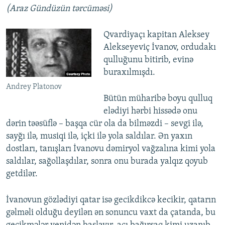
(Araz Gündüzün tərcüməsi)
Qvardiyaçı kapitan Aleksey
Alekseyeviç İvanov, ordudakı
qulluğunu bitirib, evinə
buraxılmışdı.
Andrey Platonov
Bütün müharibə boyu qulluq
elədiyi hərbi hissədə onu
dərin təəsüflə – başqa cür ola da bilməzdi – sevgi ilə,
sayğı ilə, musiqi ilə, içki ilə yola saldılar. Ən yaxın
dostları, tanışları İvanovu dəmiryol vağzalına kimi yola
saldılar, sağollaşdılar, sonra onu burada yalqız qoyub
getdilər.
İvanovun gözlədiyi qatar isə gecikdikcə kecikir, qatarın
gəlməli olduğu deyilən ən sonuncu vaxt da çatanda, bu