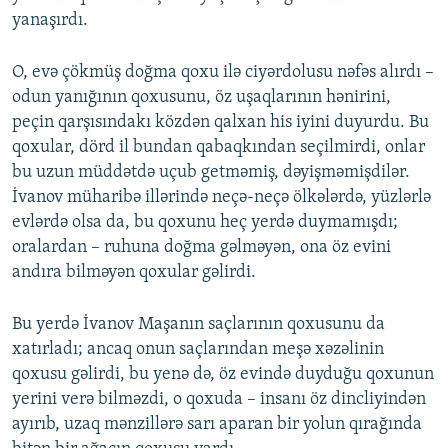
yanaşırdı.
O, evə çökmüş doğma qoxu ilə ciyərdolusu nəfəs alırdı –
odun yanığının qoxusunu, öz uşaqlarının hənirini,
peçin qarşısındakı közdən qalxan his iyini duyurdu. Bu
qoxular, dörd il bundan qabaqkından seçilmirdi, onlar
bu uzun müddətdə uçub getməmiş, dəyişməmişdilər.
İvanov müharibə illərində neçə-neçə ölkələrdə, yüzlərlə
evlərdə olsa da, bu qoxunu heç yerdə duymamışdı;
oralardan – ruhuna doğma gəlməyən, ona öz evini
andıra bilməyən qoxular gəlirdi.
Bu yerdə İvanov Maşanın saçlarının qoxusunu da
xatırladı; ancaq onun saçlarından meşə xəzəlinin
qoxusu gəlirdi, bu yenə də, öz evində duyduğu qoxunun
yerini verə bilməzdi, o qoxuda – insanı öz dincliyindən
ayırıb, uzaq mənzillərə sarı aparan bir yolun qırağında