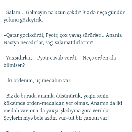
–Salam... Gəlməyin nə uzun çəkdi? Biz də neçə gündür
yolunu gözləyirik.
–Qatar gecikdirdi, Pyotr, çox yavaş sürürlər... Ananla
Nastya necədirlər, sağ-salamatdırlarmı?
–Yaxşıdırlar, – Pyotr cavab verdi. – Neçə orden ala
bilmisən?
–İki ordenim, üç medalım var.
–Biz də burada anamla düşünürük, yəqin sənin
köksündə orden-medaldan yer olmaz. Anamın da iki
medalı var, ona da yaxşı işlədiyinə görə veriblər...
Şeylərin niyə belə azdır, vur-tut bir çantan var!