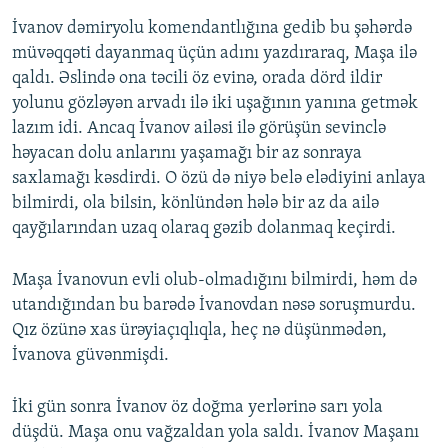
İvanov dəmiryolu komendantlığına gedib bu şəhərdə
müvəqqəti dayanmaq üçün adını yazdıraraq, Maşa ilə
qaldı. Əslində ona təcili öz evinə, orada dörd ildir
yolunu gözləyən arvadı ilə iki uşağının yanına getmək
lazım idi. Ancaq İvanov ailəsi ilə görüşün sevinclə
həyacan dolu anlarını yaşamağı bir az sonraya
saxlamağı kəsdirdi. O özü də niyə belə elədiyini anlaya
bilmirdi, ola bilsin, könlündən hələ bir az da ailə
qayğılarından uzaq olaraq gəzib dolanmaq keçirdi.
Maşa İvanovun evli olub-olmadığını bilmirdi, həm də
utandığından bu barədə İvanovdan nəsə soruşmurdu.
Qız özünə xas ürəyiaçıqlıqla, heç nə düşünmədən,
İvanova güvənmişdi.
İki gün sonra İvanov öz doğma yerlərinə sarı yola
düşdü. Maşa onu vağzaldan yola saldı. İvanov Maşanı