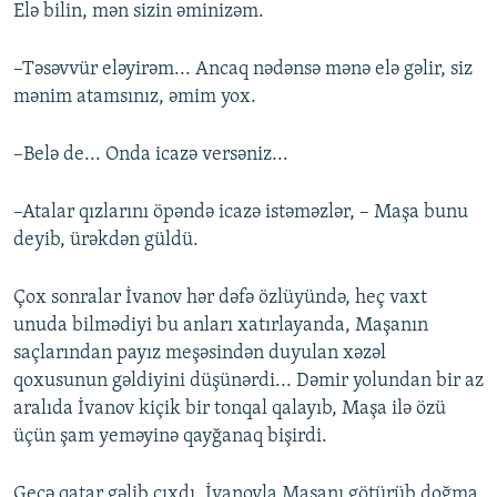
Elə bilin, mən sizin əminizəm.
–Təsəvvür eləyirəm... Ancaq nədənsə mənə elə gəlir, siz
mənim atamsınız, əmim yox.
–Belə de... Onda icazə versəniz...
–Atalar qızlarını öpəndə icazə istəməzlər, – Maşa bunu
deyib, ürəkdən güldü.
Çox sonralar İvanov hər dəfə özlüyündə, heç vaxt
unuda bilmədiyi bu anları xatırlayanda, Maşanın
saçlarından payız meşəsindən duyulan xəzəl
qoxusunun gəldiyini düşünərdi... Dəmir yolundan bir az
aralıda İvanov kiçik bir tonqal qalayıb, Maşa ilə özü
üçün şam yeməyinə qayğanaq bişirdi.
Gecə qatar gəlib çıxdı, İvanovla Maşanı götürüb doğma