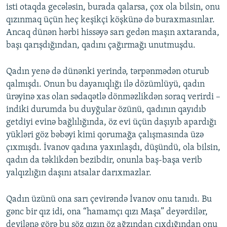
isti otaqda gecələsin, burada qalarsa, çox ola bilsin, onu
qızınmaq üçün heç keşikçi köşkünə də buraxmasınlar.
Ancaq dünən hərbi hissəyə sarı gedən maşın axtaranda,
başı qarışdığından, qadını çağırmağı unutmuşdu.
Qadın yenə də dünənki yerində, tərpənmədən oturub
qalmışdı. Onun bu dayanıqlığı ilə dözümlüyü, qadın
ürəyinə xas olan sədaqətlə dönməzlikdən soraq verirdi –
indiki durumda bu duyğular özünü, qadının qayıdıb
getdiyi evinə bağlılığında, öz evi üçün daşıyıb apardığı
yükləri göz bəbəyi kimi qorumağa çalışmasında üzə
çıxmışdı. İvanov qadına yaxınlaşdı, düşündü, ola bilsin,
qadın da təklikdən bezibdir, onunla baş-başa verib
yalqızlığın daşını atsalar darıxmazlar.
Qadın üzünü ona sarı çevirəndə İvanov onu tanıdı. Bu
gənc bir qız idi, ona “hamamçı qızı Maşa” deyərdilər,
deyilənə görə bu söz qızın öz ağzından çıxdığından onu