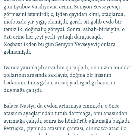
gün Lyubov Vasiliyevna ərinin Semyon Yevseyeviçi
görməsini istəmirdi; o, işdən qayıdan kimi, otaqlarda,
mətbəxdə yır-yığış eləmişdi, gərək əri gəlib evdə bir
təmizlik, doğmalıq görəydi. Sonra, sabah-birisigün, o
özü ərinə hər şeyi yerli-yataqlı danışacaqdı.
Xoşbəxtlikdən bu gün Semyon Yevseyeviç onlara
gəlməmişdi.
İvanov yaxınlaşıb arvadını qucaqladı, onu uzun müddət
qollarının arasında saxlayıb, doğma bir insanın
bədəninin tanış gələn, ancaq yadırğadığı hənirini
duymağa çalışdı.
Balaca Nastya da evdən artırmaya çıxmışdı, o öncə
atasının ayaqlarından tutub dartmağa, onu anasından
ayırmağa çalışdı, sonra isə hönkürüb ağlamağa başladı.
Petruşka, çiynində atasının çantası, dinməzcə atası ilə