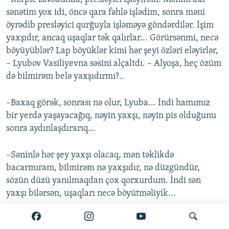
sənətim yox idi, öncə qara fəhlə işlədim, sonra məni
öyrədib presləyici qurğuyla işləməyə göndərdilər. İşim
yaxşıdır, ancaq uşaqlar tək qalırlar... Görürsənmi, necə
böyüyüblər? Lap böyüklər kimi hər şeyi özləri eləyirlər,
– Lyubov Vasiliyevna səsini alçaltdı. – Alyoşa, heç özüm
də bilmirəm belə yaxşıdırmı?..
–Baxaq görək, sonrası nə olur, Lyuba... İndi hamımız
bir yerdə yaşayacağıq, nəyin yaxşı, nəyin pis olduğunu
sonra aydınlaşdırarıq...
–Səninlə hər şey yaxşı olacaq, mən təklikdə
bacarmıram, bilmirəm nə yaxşıdır, nə düzgündür,
sözün düzü yanılmaqdan çox qorxurdum. İndi sən
yaxşı bilərsən, uşaqları necə böyütməliyik...
İvanov ayağa qalxıb, mətbəxin yanındakı otağa keçdi.