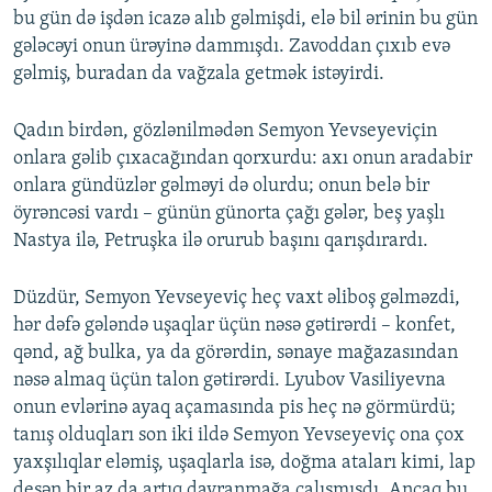
bu gün də işdən icazə alıb gəlmişdi, elə bil ərinin bu gün
gələcəyi onun ürəyinə dammışdı. Zavoddan çıxıb evə
gəlmiş, buradan da vağzala getmək istəyirdi.
Qadın birdən, gözlənilmədən Semyon Yevseyeviçin
onlara gəlib çıxacağından qorxurdu: axı onun aradabir
onlara gündüzlər gəlməyi də olurdu; onun belə bir
öyrəncəsi vardı – günün günorta çağı gələr, beş yaşlı
Nastya ilə, Petruşka ilə orurub başını qarışdırardı.
Düzdür, Semyon Yevseyeviç heç vaxt əliboş gəlməzdi,
hər dəfə gələndə uşaqlar üçün nəsə gətirərdi – konfet,
qənd, ağ bulka, ya da görərdin, sənaye mağazasından
nəsə almaq üçün talon gətirərdi. Lyubov Vasiliyevna
onun evlərinə ayaq açamasında pis heç nə görmürdü;
tanış olduqları son iki ildə Semyon Yevseyeviç ona çox
yaxşılıqlar eləmiş, uşaqlarla isə, doğma ataları kimi, lap
desən bir az da artıq davranmağa çalışmışdı. Ancaq bu