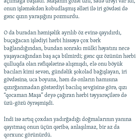
açılmağa başladı. Maşanın gözəl üzü, sadə ürəyi var idi,
onun işləməkdən kobudlaşmış əlləri ilə iri gövdəsi də
gənc qızın yaraşığını pozmurdu.
O da buradan həmişəlik ayrılıb öz evinə qayıdırdı,
buçağacan işlədiyi hərbi hissəyə çox bərk
bağlandığından, bundan sonrakı mülki həyatını necə
yaşayacağından baş aça bilmirdi; gənc qız özünün hərbi
qulluqda olan rəfiqələrinə alışmışdı, elə onu böyük
bacıları kimi sevən, gündəlik şokolad bağışlayan, iri
gövdəsinə, uca boyuna, həm də onların hamısına
qızırğanmadan göstərdiyi bacılıq sevgisinə görə, qızı
“qocaman Maşa” deyə çağıran hərbi təyyarəçilərə də
üzü-gözü öyrəşmişdi.
İndi isə artıq çoxdan yadırğadığı doğmalarının yanına
qayıtmaq onun üçün qəribə, anlaşılmaz, bir az da
qorxunc görünürdü.