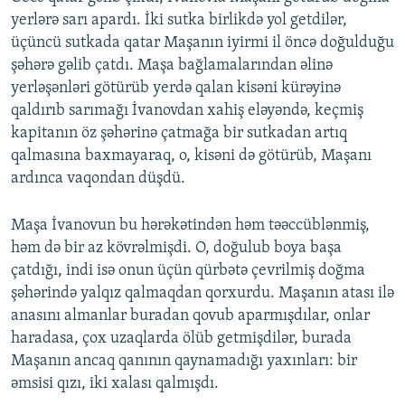
yerlərə sarı apardı. İki sutka birlikdə yol getdilər,
üçüncü sutkada qatar Maşanın iyirmi il öncə doğulduğu
şəhərə gəlib çatdı. Maşa bağlamalarından əlinə
yerləşənləri götürüb yerdə qalan kisəni kürəyinə
qaldırıb sarımağı İvanovdan xahiş eləyəndə, keçmiş
kapitanın öz şəhərinə çatmağa bir sutkadan artıq
qalmasına baxmayaraq, o, kisəni də götürüb, Maşanı
ardınca vaqondan düşdü.
Maşa İvanovun bu hərəkətindən həm təəccüblənmiş,
həm də bir az kövrəlmişdi. O, doğulub boya başa
çatdığı, indi isə onun üçün qürbətə çevrilmiş doğma
şəhərində yalqız qalmaqdan qorxurdu. Maşanın atası ilə
anasını almanlar buradan qovub aparmışdılar, onlar
haradasa, çox uzaqlarda ölüb getmişdilər, burada
Maşanın ancaq qanının qaynamadığı yaxınları: bir
əmsisi qızı, iki xalası qalmışdı.