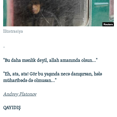
İNFOQRAFIKA
AZƏRBAYCAN ƏDƏBIYYATI KITABXANASI
MISSIYAMIZ
BIZI IZLƏ
KARIKATURA
İSLAM VƏ DEMOKRATIYA
PEŞƏ ETIKASI VƏ JURNALISTIKA STANDARTLARIMIZ
İZ - MƏDƏNIYYƏT PROQRAMI
MATERIALLARIMIZDAN ISTIFADƏ
İllüstrasiya
AZADLIQRADIOSU MOBIL TELEFONUNUZDA
RFE/RL-in bütün saytları
BIZIMLƏ ƏLAQƏ
-
XƏBƏR BÜLLETENLƏRIMIZ
"Bu daha mənlik deyil, allah amanında olsun..."
"Eh, ata, ata! Gör bu yaşında necə danışırsan, hələ
müharibədə də olmusan..."
Andrey Platonov
QAYIDIŞ