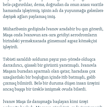
belə çağırırdılar, demə, doğrudan da onun anası vaxtilə
hamamda işləyirmiş, işinin adı da yuyunmağa gələnlərə
dəyişək ağları paylamaq imiş.
Müharibənin gedişində İvanov aradabir bu qızı görərdi,
Maşa onda İvanovun ara-sıra getdiyi aerodromların
birindəki yeməkxanada günəmuzd aşpaz köməkçisi
işləyirdi.
Təbiəti saraldıb solduran payız yan-yörədə olduqca
darıxdırıcı, qüssəli bir görüntü yaratmışdı. İvanovla
Maşanı buradan aparmalı olan qatar, haradasa çox
uzaqlardakı bir boşluğun içində itib batmışdı, gəlib
çıxmaq bilmirdi. Belə bir duruma düşən insan ürəyini
ancaq başqa bir ürəklə isnişmək ovuda bilərdi.
İvanov Maşa ilə danışmağa başlayan kimi ürəyi