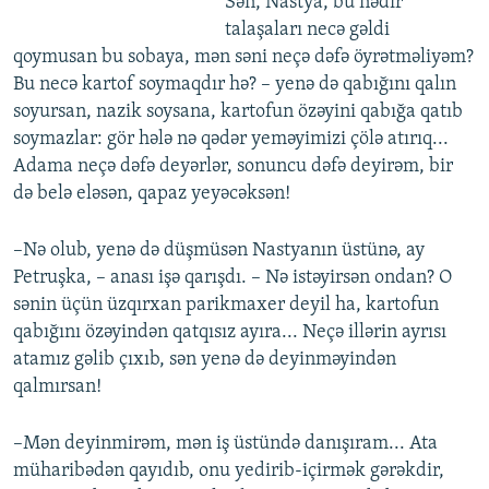
Sən, Nastya, bu nədir
talaşaları necə gəldi
qoymusan bu sobaya, mən səni neçə dəfə öyrətməliyəm?
Bu necə kartof soymaqdır hə? – yenə də qabığını qalın
soyursan, nazik soysana, kartofun özəyini qabığa qatıb
soymazlar: gör hələ nə qədər yeməyimizi çölə atırıq...
Adama neçə dəfə deyərlər, sonuncu dəfə deyirəm, bir
də belə eləsən, qapaz yeyəcəksən!
–Nə olub, yenə də düşmüsən Nastyanın üstünə, ay
Petruşka, – anası işə qarışdı. – Nə istəyirsən ondan? O
sənin üçün üzqırxan parikmaxer deyil ha, kartofun
qabığını özəyindən qatqısız ayıra... Neçə illərin ayrısı
atamız gəlib çıxıb, sən yenə də deyinməyindən
qalmırsan!
–Mən deyinmirəm, mən iş üstündə danışıram... Ata
müharibədən qayıdıb, onu yedirib-içirmək gərəkdir,