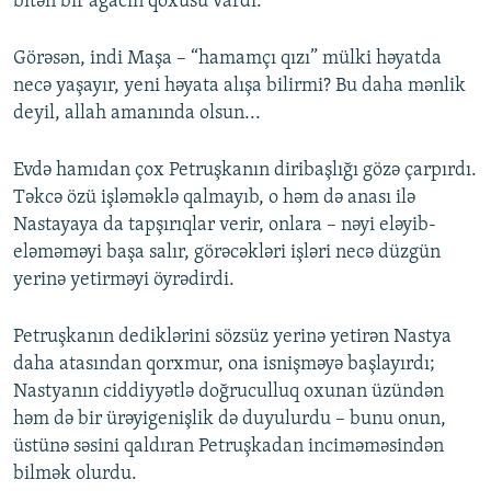
bitən bir ağacın qoxusu vardı.
Görəsən, indi Maşa – “hamamçı qızı” mülki həyatda
necə yaşayır, yeni həyata alışa bilirmi? Bu daha mənlik
deyil, allah amanında olsun...
Evdə hamıdan çox Petruşkanın diribaşlığı gözə çarpırdı.
Təkcə özü işləməklə qalmayıb, o həm də anası ilə
Nastayaya da tapşırıqlar verir, onlara – nəyi eləyib-
eləməməyi başa salır, görəcəkləri işləri necə düzgün
yerinə yetirməyi öyrədirdi.
Petruşkanın dediklərini sözsüz yerinə yetirən Nastya
daha atasından qorxmur, ona isnişməyə başlayırdı;
Nastyanın ciddiyyətlə doğruculluq oxunan üzündən
həm də bir ürəyigenişlik də duyulurdu – bunu onun,
üstünə səsini qaldıran Petruşkadan inciməməsindən
bilmək olurdu.