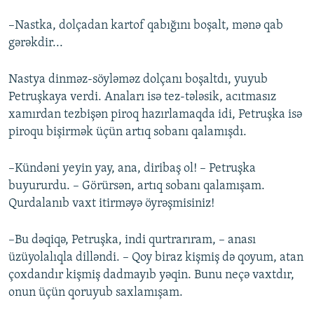
–Nastka, dolçadan kartof qabığını boşalt, mənə qab
gərəkdir...
Nastya dinməz-söyləməz dolçanı boşaltdı, yuyub
Petruşkaya verdi. Anaları isə tez-tələsik, acıtmasız
xamırdan tezbişən piroq hazırlamaqda idi, Petruşka isə
piroqu bişirmək üçün artıq sobanı qalamışdı.
–Kündəni yeyin yay, ana, diribaş ol! – Petruşka
buyururdu. – Görürsən, artıq sobanı qalamışam.
Qurdalanıb vaxt itirməyə öyrəşmisiniz!
–Bu dəqiqə, Petruşka, indi qurtrarıram, – anası
üzüyolalıqla dilləndi. – Qoy biraz kişmiş də qoyum, atan
çoxdandır kişmiş dadmayıb yəqin. Bunu neçə vaxtdır,
onun üçün qoruyub saxlamışam.