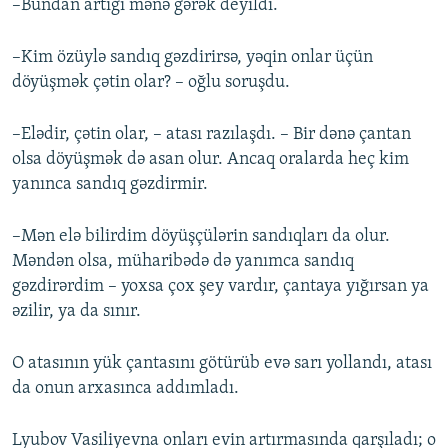
–Bundan artığı mənə gərək deyildi.
–Kim özüylə sandıq gəzdirirsə, yəqin onlar üçün
döyüşmək çətin olar? – oğlu soruşdu.
–Elədir, çətin olar, – atası razılaşdı. – Bir dənə çantan
olsa döyüşmək də asan olur. Ancaq oralarda heç kim
yanınca sandıq gəzdirmir.
–Mən elə bilirdim döyüşçülərin sandıqları da olur.
Məndən olsa, müharibədə də yanımca sandıq
gəzdirərdim – yoxsa çox şey vardır, çantaya yığırsan ya
əzilir, ya da sınır.
O atasının yük çantasını götürüb evə sarı yollandı, atası
da onun arxasınca addımladı.
Lyubov Vasiliyevna onları evin artırmasında qarşıladı; o