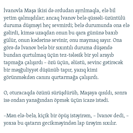
İvanovla Maşa ikisi də ordudan ayrılmaqla, elə bil
yetim qalmışdılar; ancaq İvanov belə qüssəli-üzüntülü
duruma düşməyi heç sevmirdi; belə durumunda ona elə
gəlirdi, kimsə uzaqdan onun bu qara gününə baxıb
gülür, onun kədərinə sevinir, onu maymaq sayır. Ona
görə də İvanov belə bir sıxıntılı duruma düşəndə
bundan qurtulmaq üçün tez-tələsik bir yol arayıb
tapmağa çalışırdı – özü üçün, əlüstü, sevinc gətirəcək
bir məşğuliyyət düşünüb tapır, yazıq kimi
görünməkdən canını qurtarmağa çalışırdı.
O, oturacaqda özünü sürüşdürüb, Maşaya qısıldı, sonra
isə ondan yanağından öpmək üçün icazə istədi.
–Mən elə-belə, kiçik bir öpüş istəyirəm, – İvanov dedi, –
yoxsa bu qatarın gecikməyindən lap ürəyim sıxılır.