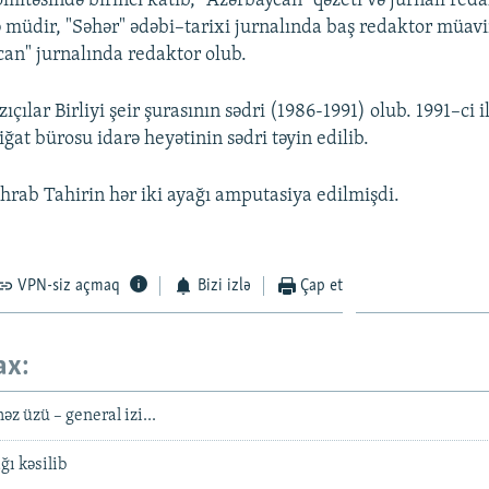
mitəsində birinci katib, "Azərbaycan" qəzeti və jurnalı red
ə müdir, "Səhər" ədəbi–tarixi jurnalında baş redaktor müavi
can" jurnalında redaktor olub.
çılar Birliyi şeir şurasının sədri (1986-1991) olub. 1991–ci i
iğat bürosu idarə heyətinin sədri təyin edilib.
hrab Tahirin hər iki ayağı amputasiya edilmişdi.
VPN-siz açmaq
Bizi izlə
Çap et
ax:
z üzü – general izi...
ğı kəsilib