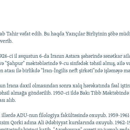
rab Tahir vəfat edib. Bu haqda Yazıçılar Birliyinin şöbə mü
verib.
926-ci il avqustun 6-da İranın Astara şəhərində sənətkar ai
və "Şahpur" məktəblərində 9-cu sinfədək təhsil almış, ailə v
n atası ilə birlikdə "İran-İngilis neft şirkəti"ndə işləməyə m
n İrana daxil olmasından sonra xalq hərəkatında fəal iştir
 təhsil almağa göndərilib. 1950-ci ildə Bakı Tibb Məktəbində
ası alıb.
i illərdə ADU-nun filologiya fakültəsində oxuyub. 1959-1961–
m Qorki adına Ali Ədəbiyyat kurslarında oxuyub. 1962-196