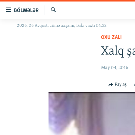
Keçid
BÖLMƏLƏR
linkləri
Axtar
Əsas
2026, 06 Avqust, cümə axşamı, Bakı vaxtı 04:32
GÜNDƏM
məzmuna
OXU ZALI
#İZAHLA
qayıt
Əsas
Xalq ş
KORRUPSIOMETR
naviqasiyaya
#ƏSLINDƏ
qayıt
May 04, 2016
Axtarışa
FƏRQƏ BAX
keç
QANUNI DOĞRU
Paylaş
ARAŞDIRMA
MULTIMEDIA
RADIO ARXIV
VIDEO
HAQQIMIZDA
FOTOQALEREYA
OXU ZALI