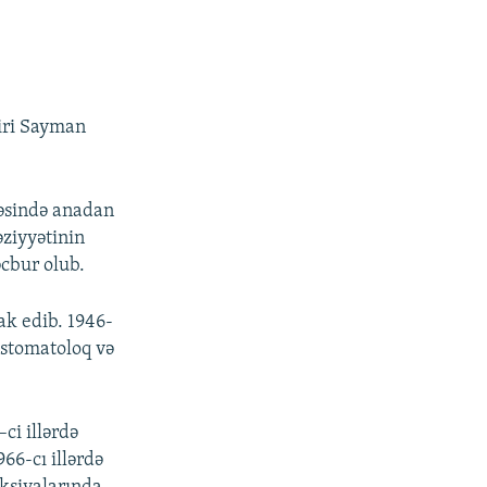
diri Sayman
ləsində anadan
əziyyətinin
əcbur olub.
ak edib. 1946-
 stomatoloq və
ci illərdə
6-cı illərdə