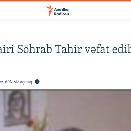
airi Söhrab Tahir vəfat edi
VPN-siz açmaq