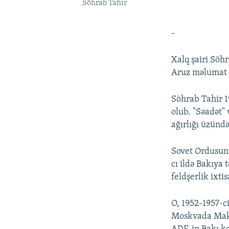
Söhrab Tahir
-
Xalq şairi Söh
Aruz məlumat 
Söhrab Tahir 1
olub. "Səadət" 
ağırlığı üzündə
Sovet Ordusunu
cı ildə Bakıya
feldşerlik ixtis
O, 1952-1957-c
Moskvada Maksi