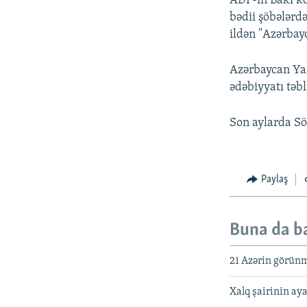
ADF-in Bakı ko
bədii şöbələrd
ildən "Azərbay
Azərbaycan Yazı
ədəbiyyatı təbl
Son aylarda Sö
Paylaş
Buna da b
21 Azərin görünmə
Xalq şairinin aya