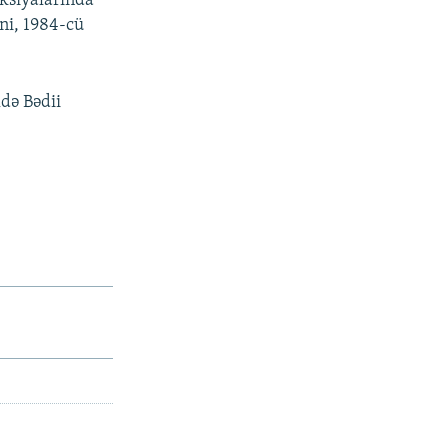
aksiyalarında
ni, 1984-cü
ldə Bədii