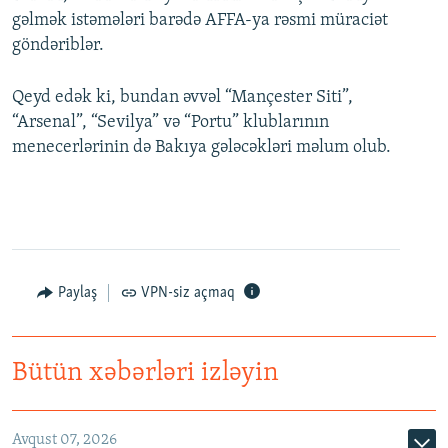
gəlmək istəmələri barədə AFFA-ya rəsmi müraciət
göndəriblər.
Qeyd edək ki, bundan əvvəl “Mançester Siti”,
“Arsenal”, “Sevilya” və “Portu” klublarının
menecerlərinin də Bakıya gələcəkləri məlum olub.
Paylaş
VPN-siz açmaq
Bütün xəbərləri izləyin
Avqust 07, 2026