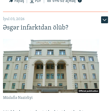
Auto
240p
360p
480p
Paylaş
PDF
VPN-siz açmaq
720p
1080p
İyul 03, 2026
Əsgər infarktdan ölüb?
Müdafiə Nazirliyi