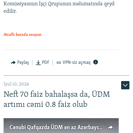
Komissiyasının İşçi Qrupunun məlumatında qeyd
edilir.
Ətraflı burada oxuyun
Paylaş
PDF
VPN-siz açmaq
İyul 10, 2026
Neft 70 faiz bahalaşsa da, ÜDM
artımı cəmi 0.8 faiz olub
Cənubi Qafqazda ÜDM ən az Azərbaycanda artır: Qonşuları niyə Bakını qabaqlaya bilir?