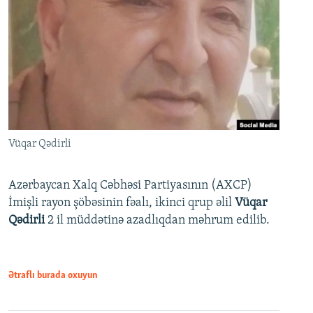
Vüqar Qədirli
Azərbaycan Xalq Cəbhəsi Partiyasının (AXCP)
İmişli rayon şöbəsinin fəalı, ikinci qrup əlil
Vüqar
Qədirli
2 il müddətinə azadlıqdan məhrum edilib.
Ətraflı burada oxuyun