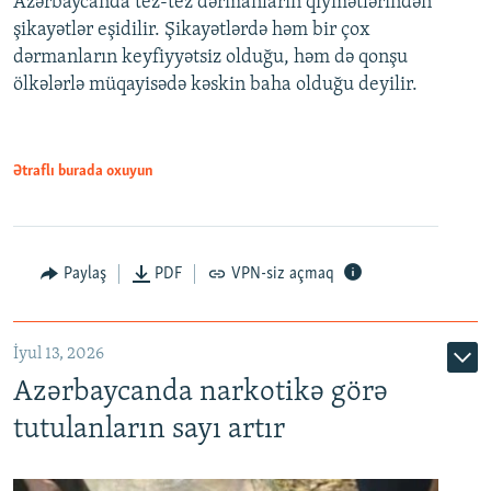
Azərbaycanda tez-tez dərmanların qiymətlərindən
şikayətlər eşidilir. Şikayətlərdə həm bir çox
dərmanların keyfiyyətsiz olduğu, həm də qonşu
ölkələrlə müqayisədə kəskin baha olduğu deyilir.
Ətraflı burada oxuyun
Paylaş
PDF
VPN-siz açmaq
İyul 13, 2026
Azərbaycanda narkotikə görə
tutulanların sayı artır