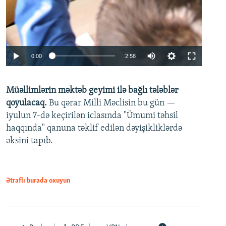
Auto
0:00
2:58
240p
Müəllimlərin məktəb geyimi ilə bağlı tələblər
360p
qoyulacaq.
Bu qərar Milli Məclisin bu gün —
480p
iyulun 7-də keçirilən iclasında "Ümumi təhsil
720p
haqqında" qanuna təklif edilən dəyişikliklərdə
əksini tapıb.
1080p
Ətraflı burada oxuyun