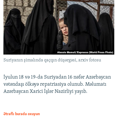
Suriyanın şimalında qaçqın düşərgəsi, arxiv fotosu
İyulun 18 və 19-da Suriyadan 16 nəfər Azərbaycan
vətəndaşı ölkəyə repatriasiya olunub. Məlumatı
Azərbaycan Xarici İşlər Nazirliyi yayıb.
Ətraflı burada oxuyun