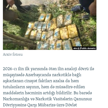
Arxiv fotosu
2026-cı ilin ilk yarısında ötən ilin analoji dövrü ilə
müqayisədə Azərbaycanda narkotiklə bağlı
aşkarlanan cinayət faktları azalsa da həm
tutulanların sayının, həm də müsadirə edilən
maddələrin həcminin artdığı bildirilir. Bu barədə
Narkomanlığa və Narkotik Vasitələrin Qanunsuz
Dövriyyəsinə Qarşı Mübarizə üzrə Dövlət