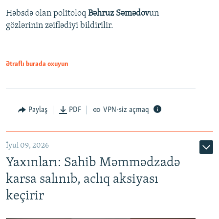
Həbsdə olan politoloq
Bəhruz Səmədov
un
gözlərinin zəiflədiyi bildirilir.
Ətraflı burada oxuyun
Paylaş
PDF
VPN-siz açmaq
İyul 09, 2026
Yaxınları: Sahib Məmmədzadə
karsa salınıb, aclıq aksiyası
keçirir