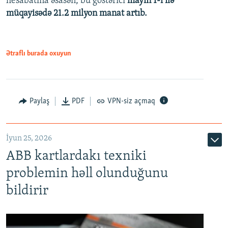
hesabatına əsasən, bu göstərici
mayın 1-i ilə
müqayisədə 21.2 milyon manat artıb.
1080p
Ətraflı burada oxuyun
Auto
240p
360p
480p
Paylaş
PDF
VPN-siz açmaq
720p
1080p
İyun 25, 2026
ABB kartlardakı texniki
problemin həll olunduğunu
bildirir