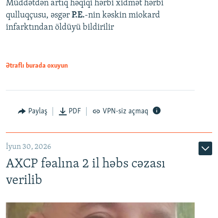
Müddətdən artıq həqiqi hərbi xidmət hərbi
qulluqçusu, əsgər
P.E.
-nin kəskin miokard
infarktından öldüyü bildirilir
Ətraflı burada oxuyun
Paylaş
PDF
VPN-siz açmaq
İyun 30, 2026
AXCP fəalına 2 il həbs cəzası
verilib