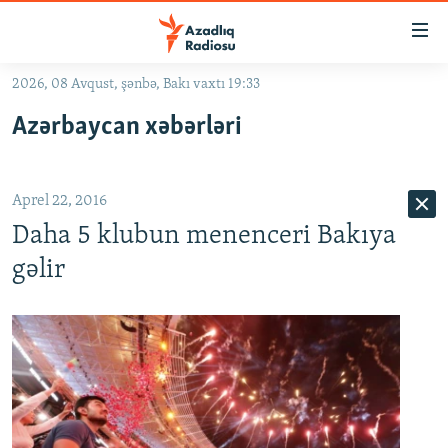
Keçid
linkləri
Əsas
2026, 08 Avqust, şənbə, Bakı vaxtı 19:33
məzmuna
GÜNDƏM
Azərbaycan xəbərləri
qayıt
#İZAHLA
Əsas
KORRUPSIOMETR
naviqasiyaya
Aprel 22, 2016
qayıt
#ƏSLINDƏ
Axtarışa
Daha 5 klubun menenceri Bakıya
FƏRQƏ BAX
keç
gəlir
QANUNI DOĞRU
ARAŞDIRMA
MULTIMEDIA
RADIO ARXIV
VIDEO
HAQQIMIZDA
FOTOQALEREYA
OXU ZALI