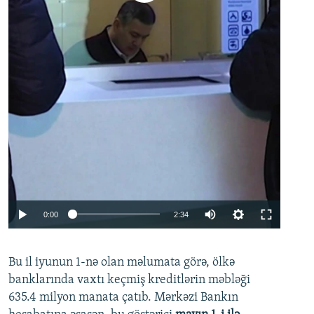
Auto
0:00
2:34
240p
Bu il iyunun 1-nə olan məlumata görə, ölkə
360p
banklarında vaxtı keçmiş kreditlərin məbləği
480p
635.4 milyon manata çatıb. Mərkəzi Bankın
720p