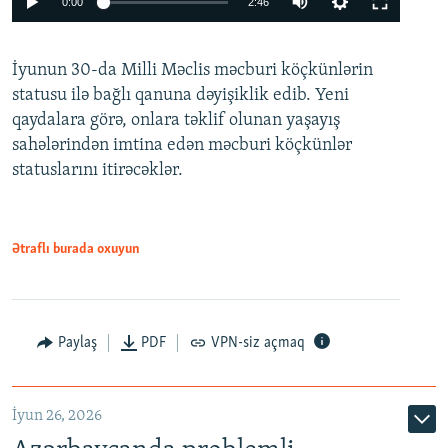
0:00
2:46
240p
İyunun 30-da Milli Məclis məcburi köçkünlərin
360p
statusu ilə bağlı qanuna dəyişiklik edib. Yeni
480p
qaydalara görə, onlara təklif olunan yaşayış
720p
sahələrindən imtina edən məcburi köçkünlər
statuslarını itirəcəklər.
1080p
Ətraflı burada oxuyun
Auto
240p
360p
480p
Paylaş
PDF
VPN-siz açmaq
720p
1080p
İyun 26, 2026