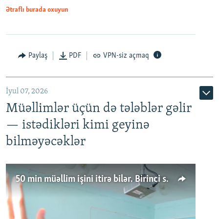
Ətraflı burada oxuyun
Paylaş
PDF
VPN-siz açmaq
İyul 07, 2026
Müəllimlər üçün də tələblər gəlir
— istədikləri kimi geyinə
bilməyəcəklər
50 min müəllim işini itirə bilər. Birinci sinfə gedənlər azalır