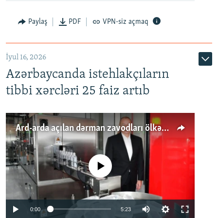
Paylaş
PDF
VPN-siz açmaq
İyul 16, 2026
Azərbaycanda istehlakçıların
tibbi xərcləri 25 faiz artıb
Ard-arda açılan dərman zavodları ölkənin tələbatını ödəyirmi?
No media source currently available
Auto
0:00
5:23