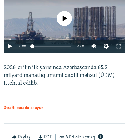
No media source currently available
Auto
0:00
4:00
240p
2026-cı ilin ilk yarısında Azərbaycanda 65.2
360p
milyard manatlıq ümumi daxili məhsul (ÜDM)
480p
Auto
240p
360p
480p
istehsal edilib.
720p
720p
1080p
1080p
Ətraflı burada oxuyun
Paylaş
PDF
VPN-siz açmaq