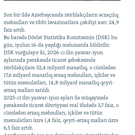
240p
Son bir ildə Azərbaycanda istehlakçıların
360p
əczaçılıq
məhsulları və tibbi ləvazimatlara çəkdiyi xərc 24,9
480p
Auto
240p
360p
480p
faiz artıb.
720p
Bu barədə Dövlət Statistika Komitəsinin (DSK) bu
720p
1080p
gün, iyulun 16-da yaydığı məlumatda bildirilir.
1080p
DSK vurğulayır ki, 2026-cı ilin yanvar-iyun
aylarında pərakəndə ticarət şəbəkəsində
istehlakçılara 32,4 milyard manatlıq, o cümlədən
17,6 milyard manatlıq ərzaq məhsulları, içkilər və
tütün məmulatları, 14,8 milyard manatlıq qeyri-
ərzaq malları satılıb.
2025-ci ilin yanvar-iyun ayları ilə müqayisədə
pərakəndə ticarət dövriyyəsi real ifadədə 3,7 faiz, o
cümlədən ərzaq məhsulları, içkilər və tütün
məmulatları üzrə 1,4 faiz, qeyri-ərzaq malları üzrə
6,5 faiz artıb.