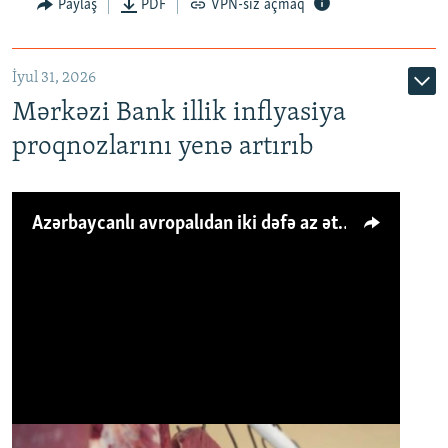
Paylaş
PDF
VPN-siz açmaq
İyul 31, 2026
Mərkəzi Bank illik inflyasiya
proqnozlarını yenə artırıb
Azərbaycanlı avropalıdan iki dəfə az ət yeyir, amma... 'Qiymət artımı qaçılmazdır'