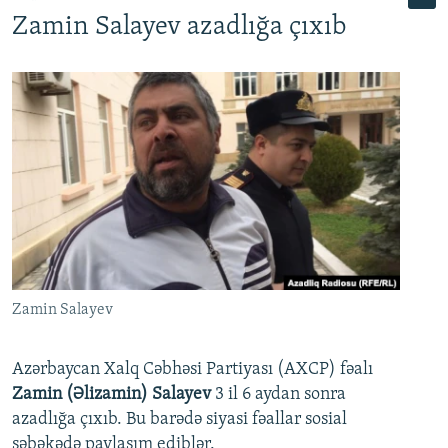
Zamin Salayev azadlığa çıxıb
Zamin Salayev
Azərbaycan Xalq Cəbhəsi Partiyası (AXCP) fəalı
Zamin (Əlizamin) Salayev
3 il 6 aydan sonra
azadlığa çıxıb. Bu barədə siyasi fəallar sosial
şəbəkədə paylaşım ediblər.