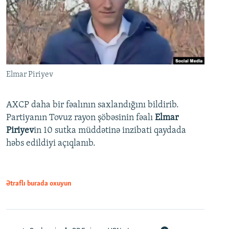
Elmar Piriyev
AXCP daha bir fəalının saxlandığını bildirib.
Partiyanın Tovuz rayon şöbəsinin fəalı
Elmar
Piriyev
in 10 sutka müddətinə inzibati qaydada
həbs edildiyi açıqlanıb.
Ətraflı burada oxuyun