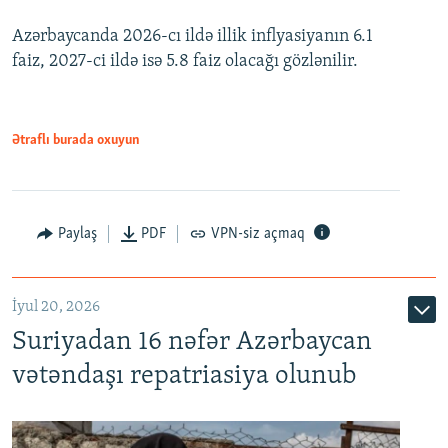
Azərbaycanda 2026-cı ildə illik inflyasiyanın 6.1
360p
faiz, 2027-ci ildə isə 5.8 faiz olacağı gözlənilir.
480p
720p
1080p
Ətraflı burada oxuyun
Paylaş
PDF
VPN-siz açmaq
İyul 20, 2026
Auto
240p
360p
480p
Suriyadan 16 nəfər Azərbaycan
720p
1080p
vətəndaşı repatriasiya olunub