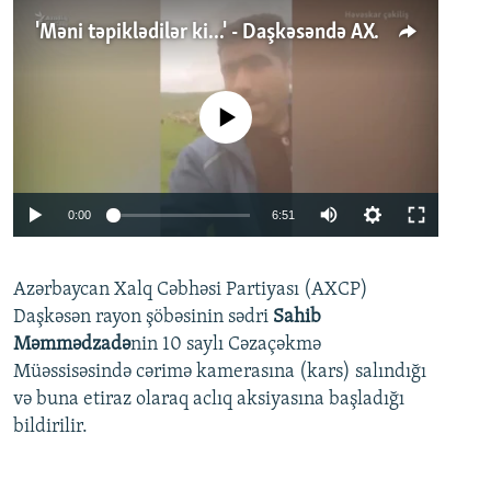
'Məni təpiklədilər ki...' - Daşkəsəndə AXCP fəalının yaxınları onun həbsinə etiraz edirlər
No media source currently available
Auto
0:00
6:51
240p
Azərbaycan Xalq Cəbhəsi Partiyası (AXCP)
360p
Daşkəsən rayon şöbəsinin sədri
Sahib
480p
Auto
240p
360p
480p
Məmmədzadə
nin 10 saylı Cəzaçəkmə
720p
Müəssisəsində cərimə kamerasına (kars) salındığı
720p
1080p
və buna etiraz olaraq aclıq aksiyasına başladığı
1080p
bildirilir.