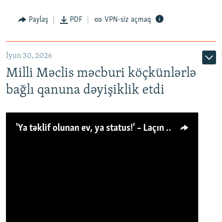
Paylaş
PDF
VPN-siz açmaq
İyun 30, 2026
Milli Məclis məcburi köçkünlərlə
bağlı qanuna dəyişiklik etdi
'Ya təklif olunan ev, ya status!' – Laçın köçkünü: 'Laçından başqa heç hara!'