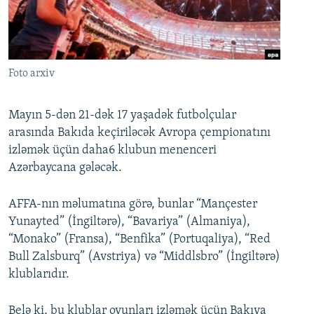
İNFOQRAFIKA
AZƏRBAYCAN ƏDƏBIYYATI KITABXANASI
MISSIYAMIZ
BIZI IZLƏ
KARIKATURA
İSLAM VƏ DEMOKRATIYA
PEŞƏ ETIKASI VƏ JURNALISTIKA STANDARTLARIMIZ
İZ - MƏDƏNIYYƏT PROQRAMI
MATERIALLARIMIZDAN ISTIFADƏ
Foto arxiv
AZADLIQRADIOSU MOBIL TELEFONUNUZDA
RFE/RL-in bütün saytları
BIZIMLƏ ƏLAQƏ
Mayın 5-dən 21-dək 17 yaşadək futbolçular
arasında Bakıda keçiriləcək Avropa çempionatını
XƏBƏR BÜLLETENLƏRIMIZ
izləmək üçün daha6 klubun menenceri
Azərbaycana gələcək.
AFFA-nın məlumatına görə, bunlar “Mançester
Yunayted” (İngiltərə), “Bavariya” (Almaniya),
“Monako” (Fransa), “Benfika” (Portuqaliya), “Red
Bull Zalsburq” (Avstriya) və “Middlsbro” (İngiltərə)
klublarıdır.
Belə ki, bu klublar oyunları izləmək üçün Bakıya