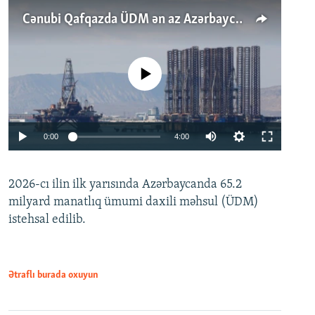
Cənubi Qafqazda ÜDM ən az Azərbaycanda artır: Qonşuları niyə Bakını qabaqlaya bilir?
No media source currently available
Auto
0:00
4:00
240p
2026-cı ilin ilk yarısında Azərbaycanda 65.2
360p
milyard manatlıq ümumi daxili məhsul (ÜDM)
480p
Auto
240p
360p
480p
istehsal edilib.
720p
720p
1080p
1080p
Ətraflı burada oxuyun