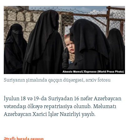
Suriyanın şimalında qaçqın düşərgəsi, arxiv fotosu
İyulun 18 və 19-da Suriyadan 16 nəfər Azərbaycan
vətəndaşı ölkəyə repatriasiya olunub. Məlumatı
Azərbaycan Xarici İşlər Nazirliyi yayıb.
Ətraflı burada oxuyun