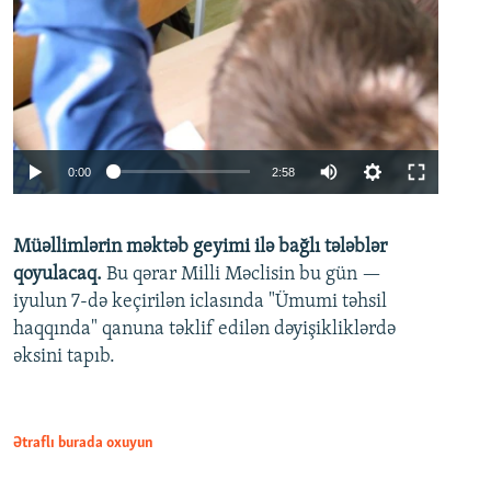
Auto
0:00
2:58
240p
Müəllimlərin məktəb geyimi ilə bağlı tələblər
360p
qoyulacaq.
Bu qərar Milli Məclisin bu gün —
480p
iyulun 7-də keçirilən iclasında "Ümumi təhsil
720p
haqqında" qanuna təklif edilən dəyişikliklərdə
əksini tapıb.
1080p
Ətraflı burada oxuyun