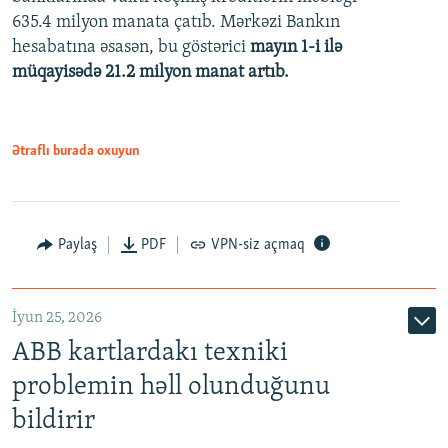
480p
635.4 milyon manata çatıb. Mərkəzi Bankın
720p
hesabatına əsasən, bu göstərici
mayın 1-i ilə
müqayisədə 21.2 milyon manat artıb.
1080p
Ətraflı burada oxuyun
Auto
240p
360p
480p
Paylaş
PDF
VPN-siz açmaq
720p
1080p
İyun 25, 2026
ABB kartlardakı texniki
problemin həll olunduğunu
bildirir