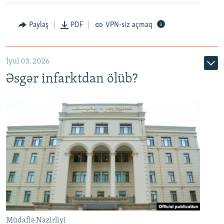
Auto
240p
360p
480p
Paylaş
PDF
VPN-siz açmaq
720p
1080p
İyul 03, 2026
Əsgər infarktdan ölüb?
Müdafiə Nazirliyi