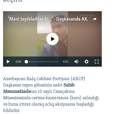
'Məni təpiklədilər ki...' - Daşkəsəndə AXCP fəalının yaxınları onun həbsinə etiraz edirlər
No media source currently available
Auto
0:00
6:51
240p
Azərbaycan Xalq Cəbhəsi Partiyası (AXCP)
360p
Daşkəsən rayon şöbəsinin sədri
Sahib
480p
Auto
240p
360p
480p
Məmmədzadə
nin 10 saylı Cəzaçəkmə
720p
Müəssisəsində cərimə kamerasına (kars) salındığı
720p
1080p
və buna etiraz olaraq aclıq aksiyasına başladığı
1080p
bildirilir.