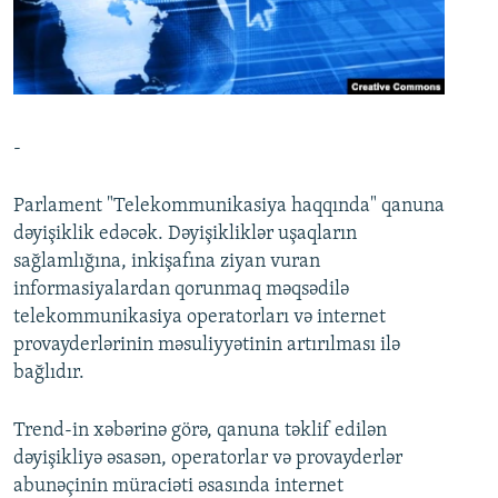
İNFOQRAFIKA
AZƏRBAYCAN ƏDƏBIYYATI KITABXANASI
MISSIYAMIZ
BIZI IZLƏ
KARIKATURA
İSLAM VƏ DEMOKRATIYA
PEŞƏ ETIKASI VƏ JURNALISTIKA STANDARTLARIMIZ
İZ - MƏDƏNIYYƏT PROQRAMI
MATERIALLARIMIZDAN ISTIFADƏ
AZADLIQRADIOSU MOBIL TELEFONUNUZDA
RFE/RL-in bütün saytları
-
BIZIMLƏ ƏLAQƏ
Parlament "Telekommunikasiya haqqında" qanuna
XƏBƏR BÜLLETENLƏRIMIZ
dəyişiklik edəcək. Dəyişikliklər uşaqların
sağlamlığına, inkişafına ziyan vuran
informasiyalardan qorunmaq məqsədilə
telekommunikasiya operatorları və internet
provayderlərinin məsuliyyətinin artırılması ilə
bağlıdır.
Trend-in xəbərinə görə, qanuna təklif edilən
dəyişikliyə əsasən, operatorlar və provayderlər
abunəçinin müraciəti əsasında internet