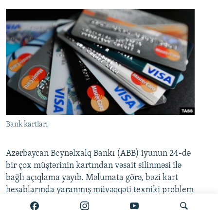
Bank kartları
Azərbaycan Beynəlxalq Bankı (ABB) iyunun 24-də
bir çox müştərinin kartından vəsait silinməsi ilə
bağlı açıqlama yayıb. Məlumata görə, bəzi kart
hesablarında yaranmış müvəqqəti texniki problem
artıq tam aradan qaldırılıb.