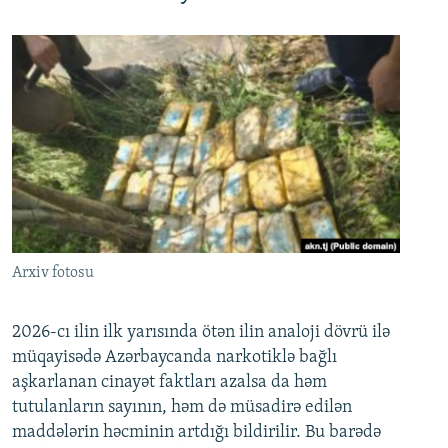
Arxiv fotosu
2026-cı ilin ilk yarısında ötən ilin analoji dövrü ilə
müqayisədə Azərbaycanda narkotiklə bağlı
aşkarlanan cinayət faktları azalsa da həm
tutulanların sayının, həm də müsadirə edilən
maddələrin həcminin artdığı bildirilir. Bu barədə