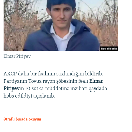
Elmar Piriyev
AXCP daha bir fəalının saxlandığını bildirib.
Partiyanın Tovuz rayon şöbəsinin fəalı
Elmar
Piriyev
in 10 sutka müddətinə inzibati qaydada
həbs edildiyi açıqlanıb.
Ətraflı burada oxuyun