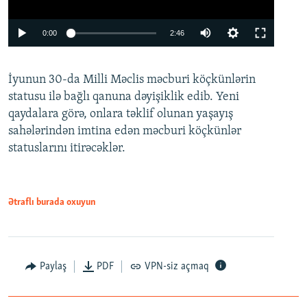
Auto
0:00
2:46
240p
İyunun 30-da Milli Məclis məcburi köçkünlərin
360p
statusu ilə bağlı qanuna dəyişiklik edib. Yeni
480p
qaydalara görə, onlara təklif olunan yaşayış
720p
sahələrindən imtina edən məcburi köçkünlər
statuslarını itirəcəklər.
1080p
Ətraflı burada oxuyun
Auto
240p
360p
480p
Paylaş
PDF
VPN-siz açmaq
720p
1080p