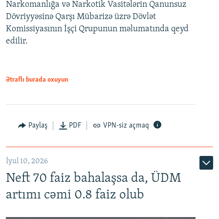
Narkomanlığa və Narkotik Vasitələrin Qanunsuz
Dövriyyəsinə Qarşı Mübarizə üzrə Dövlət
Komissiyasının İşçi Qrupunun məlumatında qeyd
edilir.
Ətraflı burada oxuyun
Paylaş
PDF
VPN-siz açmaq
İyul 10, 2026
Neft 70 faiz bahalaşsa da, ÜDM
artımı cəmi 0.8 faiz olub