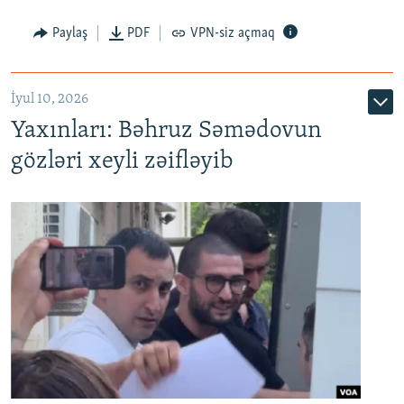
Paylaş
PDF
VPN-siz açmaq
İyul 10, 2026
Yaxınları: Bəhruz Səmədovun
gözləri xeyli zəifləyib