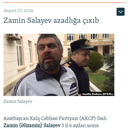
Avqust 07, 2026
Zamin Salayev azadlığa çıxıb
Zamin Salayev
Azərbaycan Xalq Cəbhəsi Partiyası (AXCP) fəalı
Zamin (Əlizamin) Salayev
3 il 6 aydan sonra