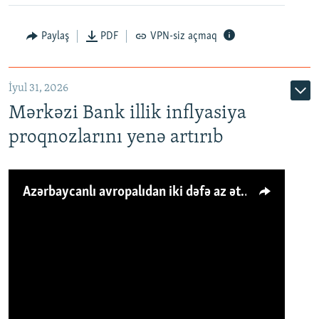
Paylaş
PDF
VPN-siz açmaq
İyul 31, 2026
Mərkəzi Bank illik inflyasiya
proqnozlarını yenə artırıb
Azərbaycanlı avropalıdan iki dəfə az ət yeyir, amma... 'Qiymət artımı qaçılmazdır'