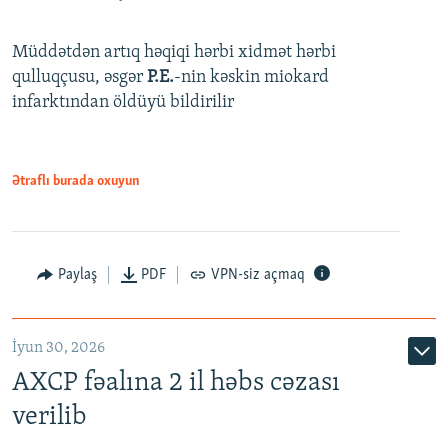
Müddətdən artıq həqiqi hərbi xidmət hərbi
qulluqçusu, əsgər
P.E.
-nin kəskin miokard
infarktından öldüyü bildirilir
Ətraflı burada oxuyun
Paylaş
PDF
VPN-siz açmaq
İyun 30, 2026
AXCP fəalına 2 il həbs cəzası
verilib