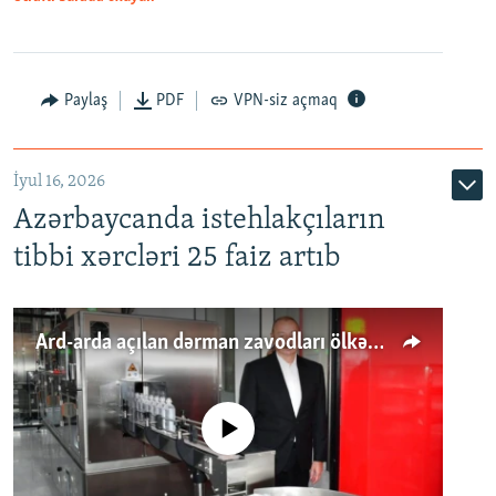
Paylaş
PDF
VPN-siz açmaq
İyul 16, 2026
Azərbaycanda istehlakçıların
tibbi xərcləri 25 faiz artıb
Ard-arda açılan dərman zavodları ölkənin tələbatını ödəyirmi?
No media source currently available