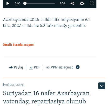
Auto
0:00
2:58
240p
Azərbaycanda 2026-cı ildə illik inflyasiyanın 6.1
360p
faiz, 2027-ci ildə isə 5.8 faiz olacağı gözlənilir.
480p
720p
1080p
Ətraflı burada oxuyun
Paylaş
PDF
VPN-siz açmaq
İyul 20, 2026
Auto
240p
360p
480p
Suriyadan 16 nəfər Azərbaycan
720p
1080p
vətəndaşı repatriasiya olunub