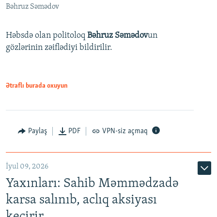
Bəhruz Səmədov
Həbsdə olan politoloq
Bəhruz Səmədov
un
gözlərinin zəiflədiyi bildirilir.
Ətraflı burada oxuyun
Paylaş
PDF
VPN-siz açmaq
İyul 09, 2026
Yaxınları: Sahib Məmmədzadə
karsa salınıb, aclıq aksiyası
keçirir