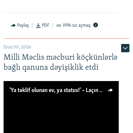
Paylaş
PDF
VPN-siz açmaq
İyun 30, 2026
Milli Məclis məcburi köçkünlərlə
bağlı qanuna dəyişiklik etdi
'Ya təklif olunan ev, ya status!' – Laçın köçkünü: 'Laçından başqa heç hara!'