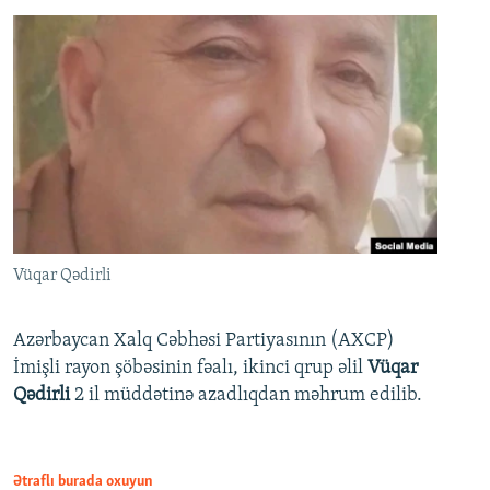
Vüqar Qədirli
Azərbaycan Xalq Cəbhəsi Partiyasının (AXCP)
İmişli rayon şöbəsinin fəalı, ikinci qrup əlil
Vüqar
Qədirli
2 il müddətinə azadlıqdan məhrum edilib.
Ətraflı burada oxuyun