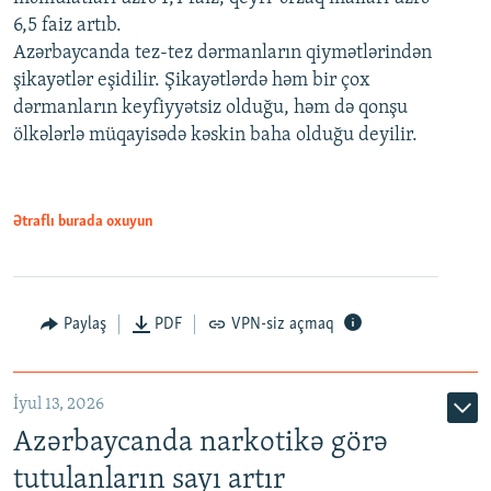
6,5 faiz artıb.
Azərbaycanda tez-tez dərmanların qiymətlərindən
şikayətlər eşidilir. Şikayətlərdə həm bir çox
dərmanların keyfiyyətsiz olduğu, həm də qonşu
ölkələrlə müqayisədə kəskin baha olduğu deyilir.
Ətraflı burada oxuyun
Paylaş
PDF
VPN-siz açmaq
İyul 13, 2026
Azərbaycanda narkotikə görə
tutulanların sayı artır