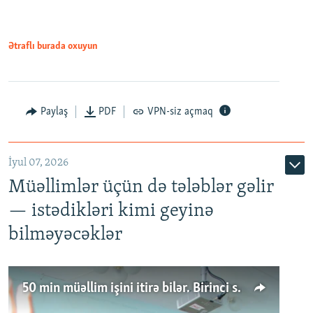
Ətraflı burada oxuyun
Paylaş
PDF
VPN-siz açmaq
İyul 07, 2026
Müəllimlər üçün də tələblər gəlir
— istədikləri kimi geyinə
bilməyəcəklər
50 min müəllim işini itirə bilər. Birinci sinfə gedənlər azalır