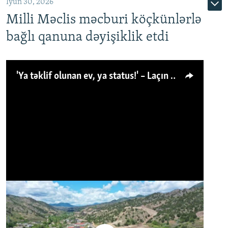
İyun 30, 2026
Milli Məclis məcburi köçkünlərlə
bağlı qanuna dəyişiklik etdi
'Ya təklif olunan ev, ya status!' – Laçın köçkünü: 'Laçından başqa heç hara!'