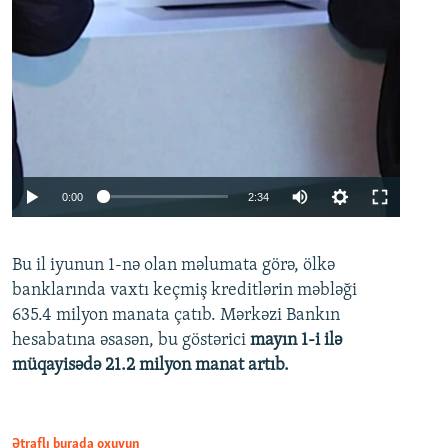
Auto
0:00
2:34
240p
Bu il iyunun 1-nə olan məlumata görə, ölkə
360p
banklarında vaxtı keçmiş kreditlərin məbləği
480p
635.4 milyon manata çatıb. Mərkəzi Bankın
720p
hesabatına əsasən, bu göstərici
mayın 1-i ilə
müqayisədə 21.2 milyon manat artıb.
1080p
Ətraflı burada oxuyun