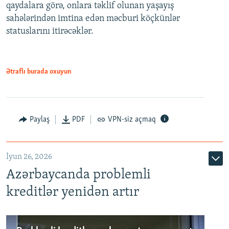
qaydalara görə, onlara təklif olunan yaşayış
720p
sahələrindən imtina edən məcburi köçkünlər
statuslarını itirəcəklər.
1080p
Ətraflı burada oxuyun
Auto
240p
360p
480p
Paylaş
PDF
VPN-siz açmaq
720p
1080p
İyun 26, 2026
Azərbaycanda problemli
kreditlər yenidən artır