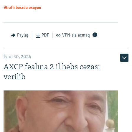
Ətraflı burada oxuyun
Paylaş
PDF
VPN-siz açmaq
İyun 30, 2026
AXCP fəalına 2 il həbs cəzası
verilib