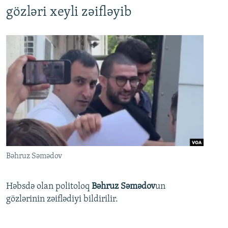
gözləri xeyli zəifləyib
Bəhruz Səmədov
Həbsdə olan politoloq
Bəhruz Səmədov
un
gözlərinin zəiflədiyi bildirilir.