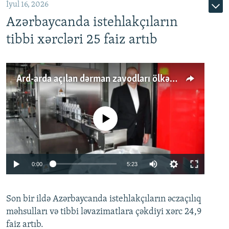
İyul 16, 2026
Azərbaycanda istehlakçıların
tibbi xərcləri 25 faiz artıb
Ard-arda açılan dərman zavodları ölkənin tələbatını ödəyirmi?
No media source currently available
Auto
0:00
5:23
240p
Son bir ildə Azərbaycanda istehlakçıların
360p
əczaçılıq
məhsulları və tibbi ləvazimatlara çəkdiyi xərc 24,9
480p
Auto
240p
360p
480p
faiz artıb.