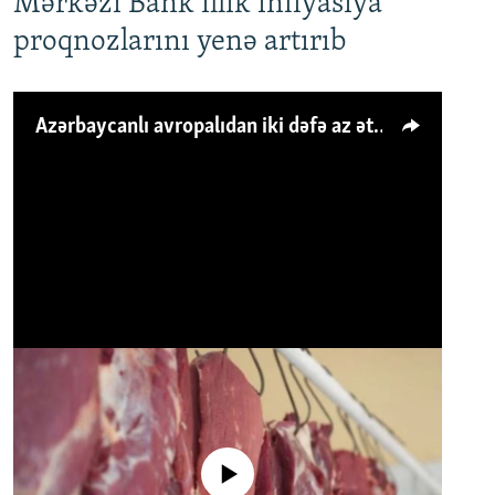
Mərkəzi Bank illik inflyasiya
proqnozlarını yenə artırıb
Azərbaycanlı avropalıdan iki dəfə az ət yeyir, amma... 'Qiymət artımı qaçılmazdır'
No media source currently available