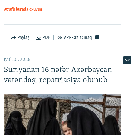
1080p
Ətraflı burada oxuyun
Paylaş
PDF
VPN-siz açmaq
İyul 20, 2026
Auto
240p
360p
480p
Suriyadan 16 nəfər Azərbaycan
720p
1080p
vətəndaşı repatriasiya olunub