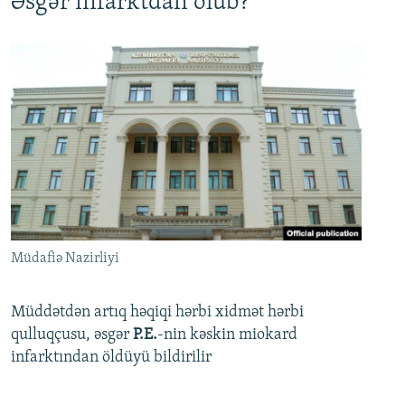
Əsgər infarktdan ölüb?
Müdafiə Nazirliyi
Müddətdən artıq həqiqi hərbi xidmət hərbi
qulluqçusu, əsgər
P.E.
-nin kəskin miokard
infarktından öldüyü bildirilir