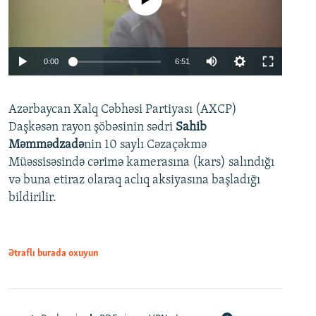
Auto
0:00
6:51
240p
Azərbaycan Xalq Cəbhəsi Partiyası (AXCP)
360p
Daşkəsən rayon şöbəsinin sədri
Sahib
480p
Auto
240p
360p
480p
Məmmədzadə
nin 10 saylı Cəzaçəkmə
720p
Müəssisəsində cərimə kamerasına (kars) salındığı
720p
1080p
və buna etiraz olaraq aclıq aksiyasına başladığı
1080p
bildirilir.
Ətraflı burada oxuyun