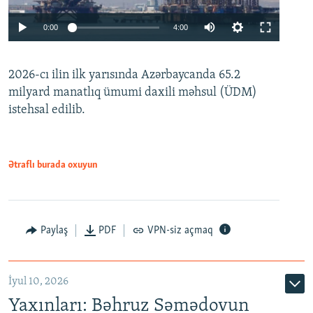
Auto
0:00
4:00
240p
2026-cı ilin ilk yarısında Azərbaycanda 65.2
360p
milyard manatlıq ümumi daxili məhsul (ÜDM)
480p
Auto
240p
360p
480p
istehsal edilib.
720p
720p
1080p
1080p
Ətraflı burada oxuyun
Paylaş
PDF
VPN-siz açmaq
İyul 10, 2026
Yaxınları: Bəhruz Səmədovun