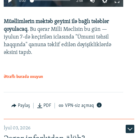
0:00
2:58
240p
Müəllimlərin məktəb geyimi ilə bağlı tələblər
360p
qoyulacaq.
Bu qərar Milli Məclisin bu gün —
480p
iyulun 7-də keçirilən iclasında "Ümumi təhsil
720p
haqqında" qanuna təklif edilən dəyişikliklərdə
əksini tapıb.
1080p
Ətraflı burada oxuyun
Auto
240p
360p
480p
Paylaş
PDF
VPN-siz açmaq
720p
1080p
İyul 03, 2026