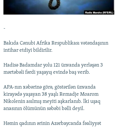
İNFOQRAFIKA
AZƏRBAYCAN ƏDƏBIYYATI KITABXANASI
MISSIYAMIZ
BIZI IZLƏ
KARIKATURA
İSLAM VƏ DEMOKRATIYA
PEŞƏ ETIKASI VƏ JURNALISTIKA STANDARTLARIMIZ
İZ - MƏDƏNIYYƏT PROQRAMI
MATERIALLARIMIZDAN ISTIFADƏ
-
AZADLIQRADIOSU MOBIL TELEFONUNUZDA
RFE/RL-in bütün saytları
Bakıda Cənubi Afrika Respublikası vətəndaşının
BIZIMLƏ ƏLAQƏ
intihar etdiyi bildirilir.
XƏBƏR BÜLLETENLƏRIMIZ
Hadisə Badamdar yolu 121 ünvanda yerləşən 3
mərtəbəli fərdi yaşayış evində baş verib.
APA-nın xəbərinə görə, göstərilən ünvanda
kirayədə yaşayan 38 yaşlı Remadje Moarom
Nikolenin asılmış meyiti aşkarlanıb. İki uşaq
anasının ölümünün səbəbi bəlli deyil.
Həmin qadının ərinin Azərbaycanda fəaliyyət