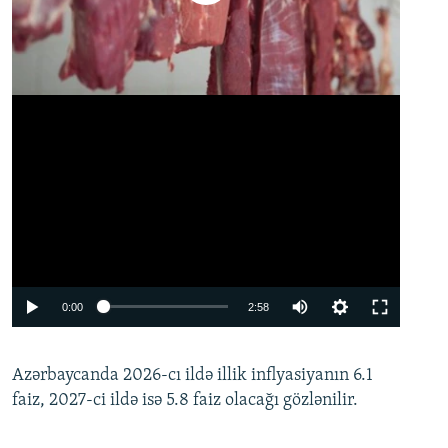
Auto
0:00
2:58
240p
Azərbaycanda 2026-cı ildə illik inflyasiyanın 6.1
360p
faiz, 2027-ci ildə isə 5.8 faiz olacağı gözlənilir.
480p
720p