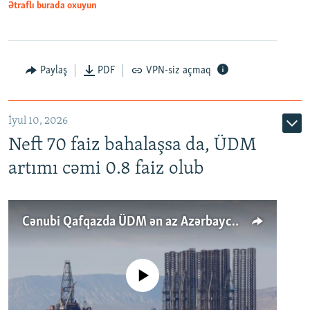
Ətraflı burada oxuyun
Paylaş
PDF
VPN-siz açmaq
İyul 10, 2026
Neft 70 faiz bahalaşsa da, ÜDM
artımı cəmi 0.8 faiz olub
Cənubi Qafqazda ÜDM ən az Azərbaycanda artır: Qonşuları niyə Bakını qabaqlaya bilir?
No media source currently available