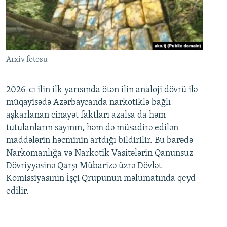
Arxiv fotosu
2026-cı ilin ilk yarısında ötən ilin analoji dövrü ilə
müqayisədə Azərbaycanda narkotiklə bağlı
aşkarlanan cinayət faktları azalsa da həm
tutulanların sayının, həm də müsadirə edilən
maddələrin həcminin artdığı bildirilir. Bu barədə
Narkomanlığa və Narkotik Vasitələrin Qanunsuz
Dövriyyəsinə Qarşı Mübarizə üzrə Dövlət
Komissiyasının İşçi Qrupunun məlumatında qeyd
edilir.