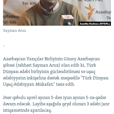
İNFOQRAFIKA
AZƏRBAYCAN ƏDƏBIYYATI KITABXANASI
MISSIYAMIZ
BIZI IZLƏ
KARIKATURA
İSLAM VƏ DEMOKRATIYA
PEŞƏ ETIKASI VƏ JURNALISTIKA STANDARTLARIMIZ
İZ - MƏDƏNIYYƏT PROQRAMI
MATERIALLARIMIZDAN ISTIFADƏ
Sayman Aruz
AZADLIQRADIOSU MOBIL TELEFONUNUZDA
RFE/RL-in bütün saytları
BIZIMLƏ ƏLAQƏ
-
XƏBƏR BÜLLETENLƏRIMIZ
Azərbaycan Yazıçılar Birliyinin Güney Azərbaycan
şöbəsi (rəhbəri Sayman Aruz) elan edib ki, Türk
Dünyası ədəbi birliyinin gücləndirilməsi və uşaq
ədəbiyyatın inkişafına dəstək məqsədilə "Türk Dünyası
Uşaq Ədəbiyyatı Mükafatı" təsis edib.
Əsər qəbulu aprel ayının 5-dən iyun ayının 5-nə qədər
dəvam edəcək. Layihə aşağıda qeyd olunan 3 ədəbi janr
istiqamətində aparılacaq.