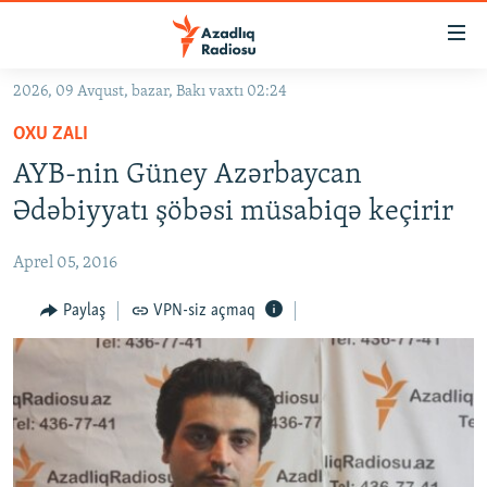
Keçid
linkləri
Əsas
2026, 09 Avqust, bazar, Bakı vaxtı 02:24
məzmuna
GÜNDƏM
OXU ZALI
qayıt
#İZAHLA
Əsas
AYB-nin Güney Azərbaycan
KORRUPSIOMETR
naviqasiyaya
Ədəbiyyatı şöbəsi müsabiqə keçirir
qayıt
#ƏSLINDƏ
Axtarışa
Aprel 05, 2016
FƏRQƏ BAX
keç
QANUNI DOĞRU
Paylaş
VPN-siz açmaq
ARAŞDIRMA
MULTIMEDIA
RADIO ARXIV
VIDEO
HAQQIMIZDA
FOTOQALEREYA
OXU ZALI