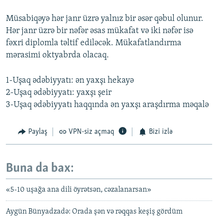
Müsabiqəyə hər janr üzrə yalnız bir əsər qəbul olunur.
Hər janr üzrə bir nəfər əsas mükafat və iki nəfər isə
fəxri diplomla təltif ediləcək. Mükafatlandırma
mərasimi oktyabrda olacaq.
1-Uşaq ədəbiyyatı: ən yaxşı hekayə
2-Uşaq ədəbiyyatı: yaxşı şeir
3-Uşaq ədəbiyyatı haqqında ən yaxşı araşdırma məqalə
Paylaş
VPN-siz açmaq
Bizi izlə
Buna da bax:
«5-10 uşağa ana dili öyrətsən, cəzalanarsan»
Aygün Bünyadzadə: Orada şən və rəqqas keşiş gördüm