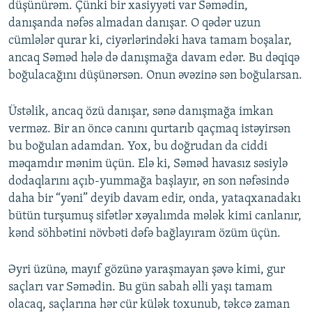
düşünürəm. Çünki bir xasiyyəti var Səmədin,
danışanda nəfəs almadan danışar. O qədər uzun
cümlələr qurar ki, ciyərlərindəki hava tamam boşalar,
ancaq Səməd hələ də danışmağa davam edər. Bu dəqiqə
boğulacağını düşünərsən. Onun əvəzinə sən boğularsan.
Üstəlik, ancaq özü danışar, sənə danışmağa imkan
verməz. Bir an öncə canını qurtarıb qaçmaq istəyirsən
bu boğulan adamdan. Yox, bu doğrudan da ciddi
məqamdır mənim üçün. Elə ki, Səməd havasız səsiylə
dodaqlarını açıb-yummağa başlayır, ən son nəfəsində
daha bir “yəni” deyib davam edir, onda, yataqxanadakı
bütün turşumuş sifətlər xəyalımda mələk kimi canlanır,
kənd söhbətini növbəti dəfə bağlayıram özüm üçün.
Əyri üzünə, mayıf gözünə yaraşmayan şəvə kimi, gur
saçları var Səmədin. Bu gün sabah əlli yaşı tamam
olacaq, saçlarına hər cür külək toxunub, təkcə zaman