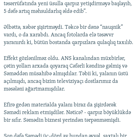
təsərrüfatında yeni üsulla qarpız yetişdirməyə başlayıb,
5 dəfə artıq məhsuldarlıq əldə edib”.
Əlbəttə, xəbər şişirtməydi. Təkcə bir dənə “nauşnik”
vardı, o da xarabdı. Ancaq fotolarda elə təsəvvr
yaranırdı ki, bütün bostanda qarpızlara qulaqlıq taxılıb.
Effekt gözlənilməz oldu. ANS kanalından müxbirlər,
çətin yolları arxada qoyaraq Cəfərli kəndinə gəlmiş və
Səməddən müsahibə almışdılar. Təbii ki, yalanın üstü
açılmışdı, ancaq bizim televiziyaçı dostlarımız da
məsələni ağartmamışdılar.
Efirə gedən materialda yalanı biraz da şişirdərək
Səmədi reklam etmişdilər. Nəticə? - qarpız böyüklükdə
bir sıfır. Səmədin biznesi yerindən tərpənməmişdi.
Son dəfə Səmədi üç-dörd ay bundan əvvəl, şaxtalı bir