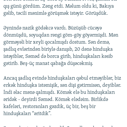
qış günü gördüm. Zəng etdi. Məlum oldu ki, Bakıya
gəlib, təcili mənimlə görüşmək istəyir. Görüşdük.
Əynində nazik gödəkcə vardı. Büzüşüb cücəyə
dönmüşdü, soyuqdan rəngi göm-göy göyərmişdi. Mən
görməyəli bir xeyli qocalmışdı dostum. Sən demə,
şadlıq evlərindən biriylə danışıb, 20 dənə hinduşka
istəyiblər, Səməd də borca girib, hinduşkaları kəsib
gətirib. Beş-üç manat qabağa düşəcəkmiş.
Ancaq şadlıq evində hinduşkaları qəbul etməyiblər, biz
erkək hinduşka istəmişik, sən dişi gətirmisən, deyiblər.
İndi əlac mənə qalmışdı. Kömək elə bu hinduşkaları
əridək - deyirdi Səməd. Kömək elədəim. Birlikdə
kafeləri, restoranları gəzdik, üç bir, beş bir
hinduşkaları “əritdik”.