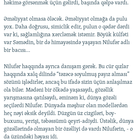
həkimə görsənmək üçün gəlirdi, başında qəlpə vardı.
Əməliyyat olmasa öləcək. Əməliyyat olmağa da pulu
yox. Daha doğrusu, simiclik edir, pulun o qədər dərdi
var ki, sağlamlığına xərcləmək istəmir. Böyük külfəti
var Səmədin, bir də himayəsində yaşayan Nilufər adlı
bir bacısı...
Nilufər haqqında ayrıca danışam gərək. Bu cür qızlar
haqqında xalq dilində “təzəcə soyulmuş payız alması”
sözünü işlədirlər, ancaq bu ifadə sizin üçün anlaşılmaz
ola bilər. Mədəni bir ölkədə yaşasaydı, gözəllik
yarışmasına qatılsaydı, əminəm ki, dünya gözəli
seçilərdi Nilufər. Dünyada məşhur olan modellərdən
heç nəyi əksik deyildi. Düzgün üz cizgiləri, boy-
buxunu, yerişi, təbəssümü qeyri-adiydi. Üstəlik, dünya
gözəllərində olmayan bir özəlliyi də vardı Nilufərin, - o
da üzündəki həyası idi.