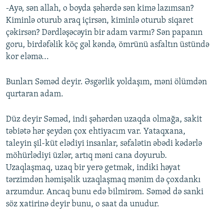
-Ayə, sən allah, o boyda şəhərdə sən kimə lazımsan?
Kiminlə oturub araq içirsən, kiminlə oturub siqaret
çəkirsən? Dərdləşəcəyin bir adam varmı? Sən papanın
goru, birdəfəlik köç gəl kəndə, ömrünü asfaltın üstündə
kor eləmə...
Bunları Səməd deyir. Əsgərlik yoldaşım, məni ölümdən
qurtaran adam.
Düz deyir Səməd, indi şəhərdən uzaqda olmağa, sakit
təbiətə hər şeydən çox ehtiyacım var. Yataqxana,
taleyin şil-küt elədiyi insanlar, səfalətin əbədi kədərlə
möhürlədiyi üzlər, artıq məni cana doyurub.
Uzaqlaşmaq, uzaq bir yerə getmək, indiki həyat
tərzimdən həmişəlik uzaqlaşmaq mənim də çoxdankı
arzumdur. Ancaq bunu edə bilmirəm. Səməd də sanki
söz xatirinə deyir bunu, o saat da unudur.