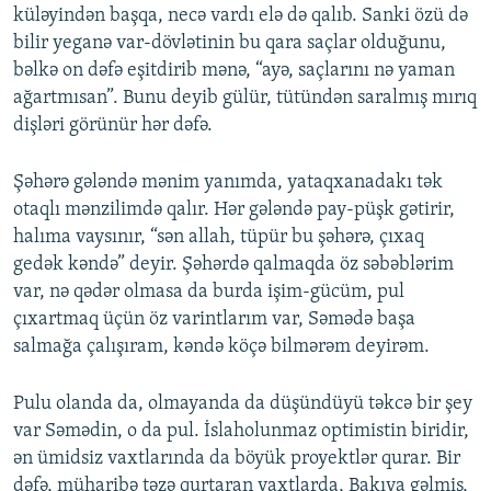
küləyindən başqa, necə vardı elə də qalıb. Sanki özü də
bilir yeganə var-dövlətinin bu qara saçlar olduğunu,
bəlkə on dəfə eşitdirib mənə, “ayə, saçlarını nə yaman
ağartmısan”. Bunu deyib gülür, tütündən saralmış mırıq
dişləri görünür hər dəfə.
Şəhərə gələndə mənim yanımda, yataqxanadakı tək
otaqlı mənzilimdə qalır. Hər gələndə pay-püşk gətirir,
halıma vaysınır, “sən allah, tüpür bu şəhərə, çıxaq
gedək kəndə” deyir. Şəhərdə qalmaqda öz səbəblərim
var, nə qədər olmasa da burda işim-gücüm, pul
çıxartmaq üçün öz varintlarım var, Səmədə başa
salmağa çalışıram, kəndə köçə bilmərəm deyirəm.
Pulu olanda da, olmayanda da düşündüyü təkcə bir şey
var Səmədin, o da pul. İslaholunmaz optimistin biridir,
ən ümidsiz vaxtlarında da böyük proyektlər qurar. Bir
dəfə, müharibə təzə qurtaran vaxtlarda, Bakıya gəlmiş,