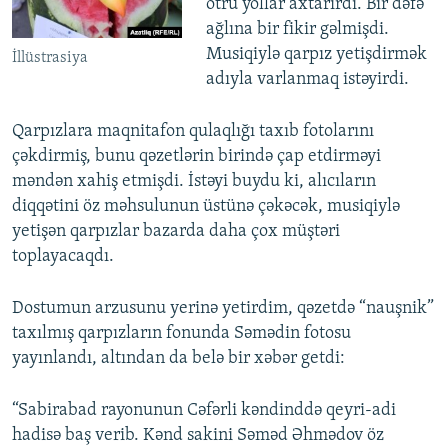
ötrü yollar axtarırdı. Bir dəfə
ağlına bir fikir gəlmişdi.
Musiqiylə qarpız yetişdirmək
İllüstrasiya
adıyla varlanmaq istəyirdi.
Qarpızlara maqnitafon qulaqlığı taxıb fotolarını
çəkdirmiş, bunu qəzetlərin birində çap etdirməyi
məndən xahiş etmişdi. İstəyi buydu ki, alıcıların
diqqətini öz məhsulunun üstünə çəkəcək, musiqiylə
yetişən qarpızlar bazarda daha çox müştəri
toplayacaqdı.
Dostumun arzusunu yerinə yetirdim, qəzetdə “nauşnik”
taxılmış qarpızların fonunda Səmədin fotosu
yayınlandı, altından da belə bir xəbər getdi:
“Sabirabad rayonunun Cəfərli kəndinddə qeyri-adi
hadisə baş verib. Kənd sakini Səməd Əhmədov öz