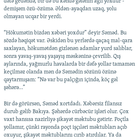
dəfə gedəndə, bir də bu kəndə gələnin ağlı yoxdur -
demişəm özü-özümə. Əldən-ayaqdan uzaq, yolu
olmayan ucqar bir yerdi.
“Hökumətin bizdən xəbəri yoxdur” deyir Səməd. Bu
sözdə həqiqət var. Əskidən bu yerlərdə qaçaq mal-qara
saxlayan, hökumətdən gizlənən adamlar yurd salıblar,
sonra yavaş-yavaş yaşayış məskəninə çevrilib. Qış
aylarında, yağmurlu havalarda bir dəfə yollar tamamən
keçilməz olanda mən də Səmədin sözünü özünə
qaytarmışam: “Nə var bu palçığın içində, köç gəl
şəhərə...”
Bir də görürsən, Səməd xortdadı. Xəbərsiz filansız
durub gəlib Bakıya. Şəhərdə cürbəcür işləri olur. Çox
vaxt hansısa nazirliyə şikayət məktubu gətirir. Poçtla
yollamır, çünki rayonda poçt işçıləri məktubları açıb
oxuyur, şikayət məktublarını cırıb atırdılar. Ya da