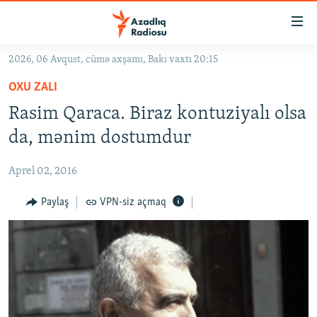
Keçid
linkləri
Əsas
2026, 06 Avqust, cümə axşamı, Bakı vaxtı 20:15
məzmuna
GÜNDƏM
OXU ZALI
qayıt
#İZAHLA
Əsas
Rasim Qaraca. Biraz kontuziyalı olsa
KORRUPSIOMETR
naviqasiyaya
da, mənim dostumdur
qayıt
#ƏSLINDƏ
Axtarışa
Aprel 02, 2016
FƏRQƏ BAX
keç
QANUNI DOĞRU
Paylaş
VPN-siz açmaq
ARAŞDIRMA
MULTIMEDIA
RADIO ARXIV
VIDEO
HAQQIMIZDA
FOTOQALEREYA
OXU ZALI