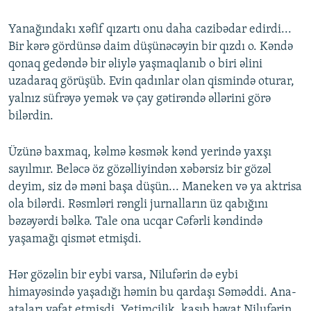
Yanağındakı xəfif qızartı onu daha cazibədar edirdi...
Bir kərə gördünsə daim düşünəcəyin bir qızdı o. Kəndə
qonaq gedəndə bir əliylə yaşmaqlanıb o biri əlini
uzadaraq görüşüb. Evin qadınlar olan qismində oturar,
yalnız süfrəyə yemək və çay gətirəndə əllərini görə
bilərdin.
Üzünə baxmaq, kəlmə kəsmək kənd yerində yaxşı
sayılmır. Beləcə öz gözəlliyindən xəbərsiz bir gözəl
deyim, siz də məni başa düşün... Maneken və ya aktrisa
ola bilərdi. Rəsmləri rəngli jurnalların üz qabığını
bəzəyərdi bəlkə. Tale ona ucqar Cəfərli kəndində
yaşamağı qismət etmişdi.
Hər gözəlin bir eybi varsa, Nilufərin də eybi
himayəsində yaşadığı həmin bu qardaşı Səməddi. Ana-
ataları vəfat etmişdi. Yetimçilik, kasıb həyat Nilufərin