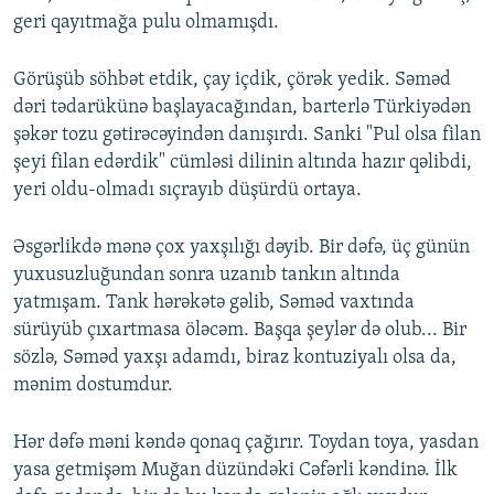
geri qayıtmağa pulu olmamışdı.
Görüşüb söhbət etdik, çay içdik, çörək yedik. Səməd
dəri tədarükünə başlayacağından, barterlə Türkiyədən
şəkər tozu gətirəcəyindən danışırdı. Sanki "Pul olsa filan
şeyi filan edərdik" cümləsi dilinin altında hazır qəlibdi,
yeri oldu-olmadı sıçrayıb düşürdü ortaya.
Əsgərlikdə mənə çox yaxşılığı dəyib. Bir dəfə, üç günün
yuxusuzluğundan sonra uzanıb tankın altında
yatmışam. Tank hərəkətə gəlib, Səməd vaxtında
sürüyüb çıxartmasa öləcəm. Başqa şeylər də olub... Bir
sözlə, Səməd yaxşı adamdı, biraz kontuziyalı olsa da,
mənim dostumdur.
Hər dəfə məni kəndə qonaq çağırır. Toydan toya, yasdan
yasa getmişəm Muğan düzündəki Cəfərli kəndinə. İlk