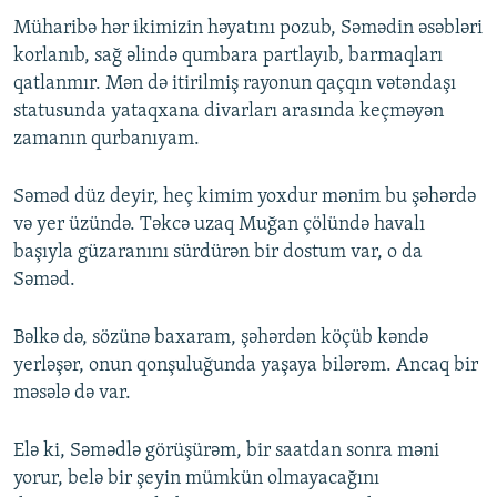
Müharibə hər ikimizin həyatını pozub, Səmədin əsəbləri
korlanıb, sağ əlində qumbara partlayıb, barmaqları
qatlanmır. Mən də itirilmiş rayonun qaçqın vətəndaşı
statusunda yataqxana divarları arasında keçməyən
zamanın qurbanıyam.
Səməd düz deyir, heç kimim yoxdur mənim bu şəhərdə
və yer üzündə. Təkcə uzaq Muğan çölündə havalı
başıyla güzaranını sürdürən bir dostum var, o da
Səməd.
Bəlkə də, sözünə baxaram, şəhərdən köçüb kəndə
yerləşər, onun qonşuluğunda yaşaya bilərəm. Ancaq bir
məsələ də var.
Elə ki, Səmədlə görüşürəm, bir saatdan sonra məni
yorur, belə bir şeyin mümkün olmayacağını