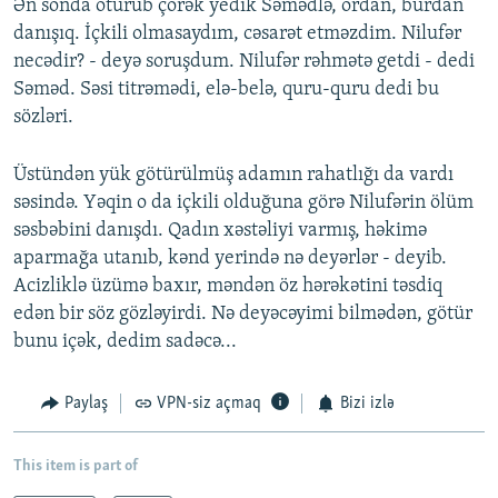
Ən sonda oturub çörək yedik Səmədlə, ordan, burdan
danışıq. İçkili olmasaydım, cəsarət etməzdim. Nilufər
necədir? - deyə soruşdum. Nilufər rəhmətə getdi - dedi
Səməd. Səsi titrəmədi, elə-belə, quru-quru dedi bu
sözləri.
Üstündən yük götürülmüş adamın rahatlığı da vardı
səsində. Yəqin o da içkili olduğuna görə Nilufərin ölüm
səsbəbini danışdı. Qadın xəstəliyi varmış, həkimə
aparmağa utanıb, kənd yerində nə deyərlər - deyib.
Acizliklə üzümə baxır, məndən öz hərəkətini təsdiq
edən bir söz gözləyirdi. Nə deyəcəyimi bilmədən, götür
bunu içək, dedim sadəcə...
Paylaş
VPN-siz açmaq
Bizi izlə
This item is part of