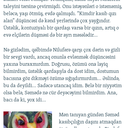
taleyini tərsinə çevirmişdi. Onu istəyənləri o istəməmiş,
beləcə, yaşı ötmüş, evdə qalmışdı. “Kimdir kasıb qızı
alan” düşüncəsi də kənd yerlərində çox yayğındır.
Üstəlik, kontuziyalı bir qardaşı varsa bir qızın, artıq o
evə elçilərin düşməsi də bir ayrı məsələdir...
Nə gizlədim, qəlbimdə Nilufərə qarşı çox dərin və gizli
bir sevgi vardı, ancaq onunla evlənmək düşüncəsini
yaxına buraxmırdım. Doğrusu, özümü ona layiq
bilmirdim, üstəlik qardaşıyla da dost idim, dostumun
bacısına göz dikməyi özümə sığışdırmırdım... Əslində,
bu da deyildi... Sadəcə utancaq idim. Belə bir niyyətim
olsa belə, Səmədə nə cür deyəcəyimi bilmirdim. Ana,
bacı da ki, yox idi...
Mən tanıyan gündən Səməd
kasıbçılığın daşını atmaqdan