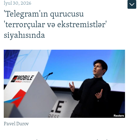
İyul 30, 2026
'Telegram'ın qurucusu
'terrorçular və ekstremistlər'
siyahısında
Pavel Durov