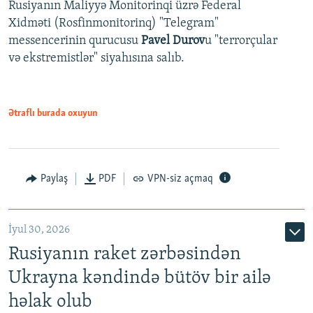
Rusiyanın Maliyyə Monitorinqi üzrə Federal
Xidməti (Rosfinmonitorinq) "Telegram"
messencerinin qurucusu
Pavel Durov
u "terrorçular
və ekstremistlər" siyahısına salıb.
Ətraflı burada oxuyun
Paylaş
PDF
VPN-siz açmaq
İyul 30, 2026
Rusiyanın raket zərbəsindən
Ukrayna kəndində bütöv bir ailə
həlak olub