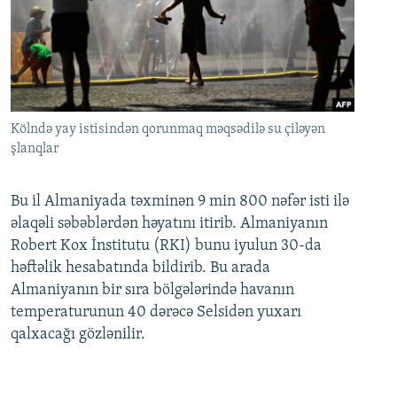
Kölndə yay istisindən qorunmaq məqsədilə su çiləyən
şlanqlar
Bu il Almaniyada təxminən 9 min 800 nəfər isti ilə
əlaqəli səbəblərdən həyatını itirib. Almaniyanın
Robert Kox İnstitutu (RKI) bunu iyulun 30-da
həftəlik hesabatında bildirib. Bu arada
Almaniyanın bir sıra bölgələrində havanın
temperaturunun 40 dərəcə Selsidən yuxarı
qalxacağı gözlənilir.