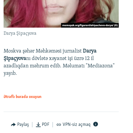
Darya Şipaçyova
Moskva şəhər Məhkəməsi jurnalist
Darya
Şipaçyova
nı dövlətə xəyanət işi üzrə 12 il
azadlıqdan məhrum edib. Məlumatı "Mediazona"
yayıb.
Ətraflı burada oxuyun
Paylaş
PDF
VPN-siz açmaq