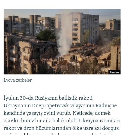
Lvova zərbələr
İyulun 30-da Rusiyanın ballistik raketi
Ukraynanın Dnepropetrovsk vilayətinin Radiuşne
kəndində yaşayış evini vurub. Nəticədə, demək
olar ki, bütöv bir ailə həlak olub. Ukrayna rəsmiləri
raket və dron hücumlarından ölkə üzrə azı doqquz