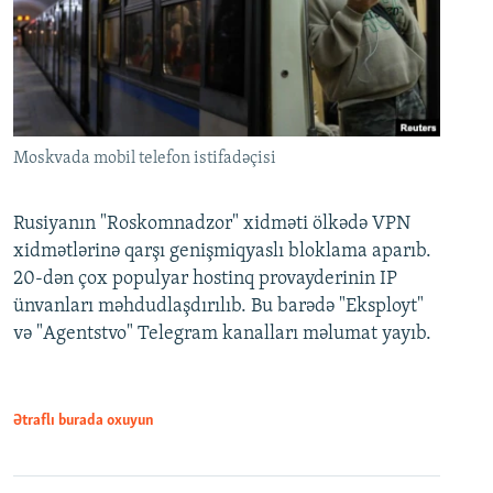
Moskvada mobil telefon istifadəçisi
Rusiyanın "Roskomnadzor" xidməti ölkədə VPN
xidmətlərinə qarşı genişmiqyaslı bloklama aparıb.
20-dən çox populyar hostinq provayderinin IP
ünvanları məhdudlaşdırılıb. Bu barədə "Eksployt"
və "Agentstvo" Telegram kanalları məlumat yayıb.
Ətraflı burada oxuyun