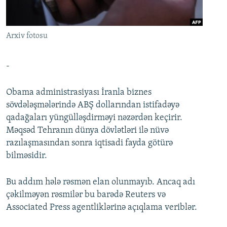
İNFOQRAFIKA
AZƏRBAYCAN ƏDƏBIYYATI KITABXANASI
MISSIYAMIZ
BIZI IZLƏ
KARIKATURA
İSLAM VƏ DEMOKRATIYA
PEŞƏ ETIKASI VƏ JURNALISTIKA STANDARTLARIMIZ
Arxiv fotosu
İZ - MƏDƏNIYYƏT PROQRAMI
MATERIALLARIMIZDAN ISTIFADƏ
AZADLIQRADIOSU MOBIL TELEFONUNUZDA
RFE/RL-in bütün saytları
-
BIZIMLƏ ƏLAQƏ
Obama administrasiyası İranla biznes
XƏBƏR BÜLLETENLƏRIMIZ
sövdələşmələrində ABŞ dollarından istifadəyə
qadağaları yüngülləşdirməyi nəzərdən keçirir.
Məqsəd Tehranın dünya dövlətləri ilə nüvə
razılaşmasından sonra iqtisadi fayda götürə
bilməsidir.
Bu addım hələ rəsmən elan olunmayıb. Ancaq adı
çəkilməyən rəsmilər bu barədə Reuters və
Associated Press agentliklərinə açıqlama veriblər.