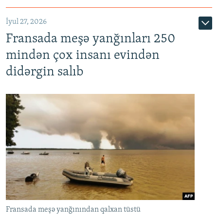
İyul 27, 2026
Fransada meşə yanğınları 250
mindən çox insanı evindən
didərgin salıb
Fransada meşə yanğınından qalxan tüstü