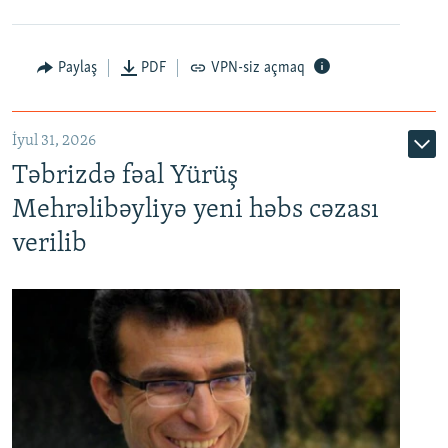
Paylaş
PDF
VPN-siz açmaq
İyul 31, 2026
Təbrizdə fəal Yürüş
Mehrəlibəyliyə yeni həbs cəzası
verilib