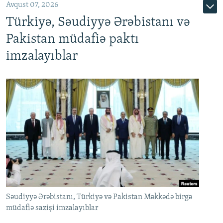
Avqust 07, 2026
Türkiyə, Səudiyyə Ərəbistanı və
Pakistan müdafiə paktı
imzalayıblar
Səudiyyə Ərəbistanı, Türkiyə və Pakistan Məkkədə birgə
müdafiə sazişi imzalayıblar