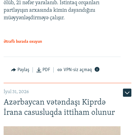
ölüb, 21 nəfər yaralanıb. İstintaq orqanları
partlayışın arxasında kimin dayandığını
müəyyənləşdirməyə çalışır.
Ətraflı burada oxuyun
Paylaş
PDF
VPN-siz açmaq
İyul 31, 2026
Azərbaycan vətəndaşı Kiprdə
İrana casusluqda ittiham olunur