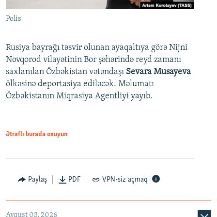
Polis
Rusiya bayrağı təsvir olunan ayaqaltıya görə Nijni
Novqorod vilayətinin Bor şəhərində reyd zamanı
saxlanılan Özbəkistan vətəndaşı
Sevara Musayeva
ölkəsinə deportasiya ediləcək. Məlumatı
Özbəkistanın Miqrasiya Agentliyi yayıb.
Ətraflı burada oxuyun
Paylaş
PDF
VPN-siz açmaq
Avqust 03, 2026