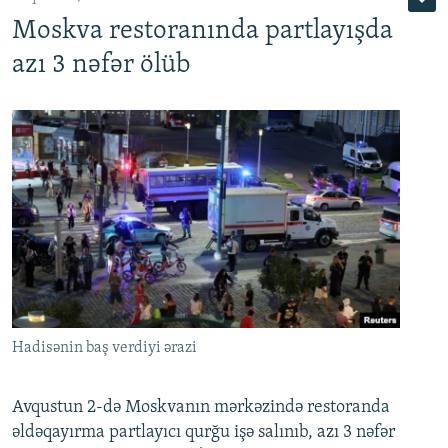
Moskva restoranında partlayışda
azı 3 nəfər ölüb
Hadisənin baş verdiyi ərazi
Avqustun 2-də Moskvanın mərkəzində restoranda
əldəqayırma partlayıcı qurğu işə salınıb, azı 3 nəfər