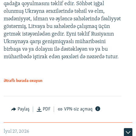
qadağa qoyulmasını təklif edir. Söhbət işğal
olunmuş Ukrayna ərazilərində təhsil və elm,
mədəniyyət, idman və əyləncə sahələrində fəaliyyət
göstərmiş, Litvaya bu sahələrdə çalışmaq üçün
getmək istəyənlədən gedir. Eyni təklif Rusiyanın
Ukraynaya qarşı genişmiqyaslı müharibəsini
birbaşa və ya dolayısı ilə dəstəkləyən və ya bu
müharibədə iştirak edən şəxsləri də nəzərdə tutur.
Ətraflı burada oxuyun
Paylaş
PDF
VPN-siz açmaq
İyul 27, 2026