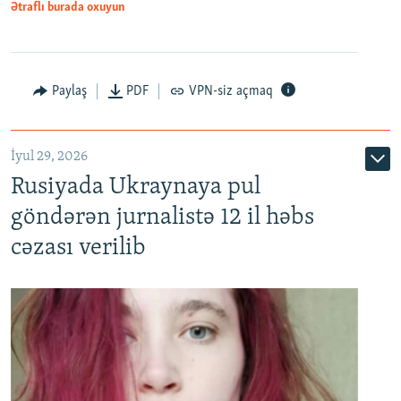
Ətraflı burada oxuyun
Paylaş
PDF
VPN-siz açmaq
İyul 29, 2026
Rusiyada Ukraynaya pul
göndərən jurnalistə 12 il həbs
cəzası verilib