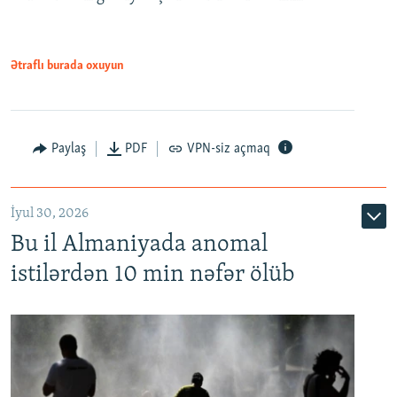
Ətraflı burada oxuyun
Paylaş
PDF
VPN-siz açmaq
İyul 30, 2026
Bu il Almaniyada anomal
istilərdən 10 min nəfər ölüb