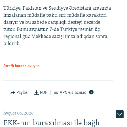
Türkiyə, Pakistan və Səudiyyə Ərəbistanı arasında
imzalanan müdafiə paktı sırf müdafiə xarakteri
daşıyır və bu sahədə qarşılıqlı dəstəyi nəzərdə
tutur. Bunu avqustun 7-də Türkiyə rəsmisi üç
regional güc Məkkədə sazişi imzaladıqdan sonra
bildirib.
Ətraflı burada oxuyun
Paylaş
PDF
VPN-siz açmaq
Avqust 05, 2026
PKK-nın buraxılması ilə bağlı