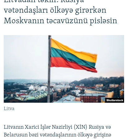
Litvadan təklif: Rusiya
vətəndaşları ölkəyə girərkən
Moskvanın təcavüzünü pisləsin
Litva
Litvanın Xarici İşlər Nazirliyi (XİN) Rusiya və
Belarusun bəzi vətəndaşlarının ölkəyə girişinə