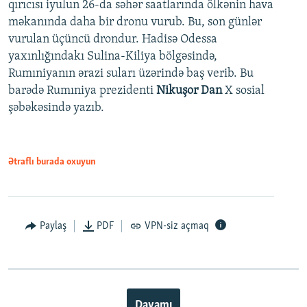
qırıcısı iyulun 26-da səhər saatlarında ölkənin hava
məkanında daha bir dronu vurub. Bu, son günlər
vurulan üçüncü drondur. Hadisə Odessa
yaxınlığındakı Sulina-Kiliya bölgəsində,
Rumıniyanın ərazi suları üzərində baş verib. Bu
barədə Rumıniya prezidenti
Nikuşor Dan
X sosial
şəbəkəsində yazıb.
Ətraflı burada oxuyun
Paylaş
PDF
VPN-siz açmaq
Davamı