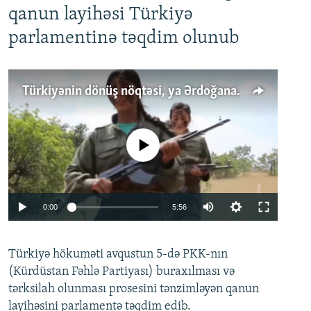
qanun layihəsi Türkiyə
parlamentinə təqdim olunub
Türkiyənin dönüş nöqtəsi, ya Ərdoğana üçüncü şans: PKK ilə qəfil barışıq nə deməkdir?
No media source currently available
Auto
0:00
5:56
240p
Türkiyə hökuməti avqustun 5-də PKK-nın
360p
(Kürdüstan Fəhlə Partiyası) buraxılması və
480p
Auto
240p
360p
480p
tərksilah olunması prosesini tənzimləyən qanun
720p
layihəsini parlamentə təqdim edib.