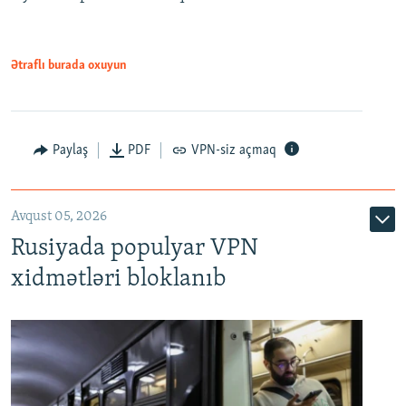
720p
1080p
1080p
Ətraflı burada oxuyun
Paylaş
PDF
VPN-siz açmaq
Avqust 05, 2026
Rusiyada populyar VPN
xidmətləri bloklanıb