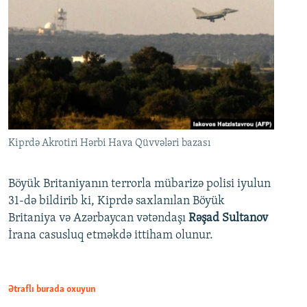
Kiprdə Akrotiri Hərbi Hava Qüvvələri bazası
Böyük Britaniyanın terrorla mübarizə polisi iyulun
31-də bildirib ki, Kiprdə saxlanılan Böyük
Britaniya və Azərbaycan vətəndaşı
Rəşad Sultanov
İrana casusluq etməkdə ittiham olunur.
Ətraflı burada oxuyun