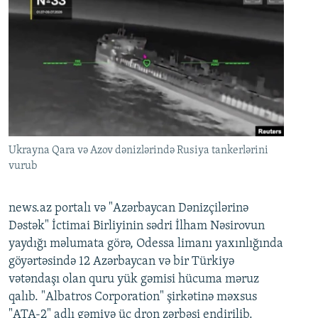
Ukrayna Qara və Azov dənizlərində Rusiya tankerlərini
vurub
news.az portalı və "Azərbaycan Dənizçilərinə
Dəstək" İctimai Birliyinin sədri İlham Nəsirovun
yaydığı məlumata görə, Odessa limanı yaxınlığında
göyərtəsində 12 Azərbaycan və bir Türkiyə
vətəndaşı olan quru yük gəmisi hücuma məruz
qalıb. "Albatros Corporation" şirkətinə məxsus
"ATA-2" adlı gəmiyə üç dron zərbəsi endirilib.