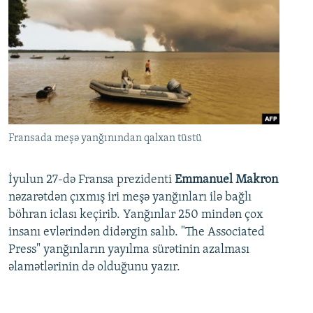
Fransada meşə yanğınından qalxan tüstü
İyulun 27-də Fransa prezidenti
Emmanuel Makron
nəzarətdən çıxmış iri meşə yanğınları ilə bağlı
böhran iclası keçirib. Yanğınlar 250 mindən çox
insanı evlərindən didərgin salıb. "The Associated
Press" yanğınların yayılma sürətinin azalması
əlamətlərinin də olduğunu yazır.