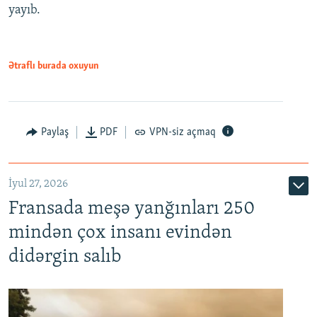
yayıb.
Ətraflı burada oxuyun
Paylaş
PDF
VPN-siz açmaq
İyul 27, 2026
Fransada meşə yanğınları 250
mindən çox insanı evindən
didərgin salıb