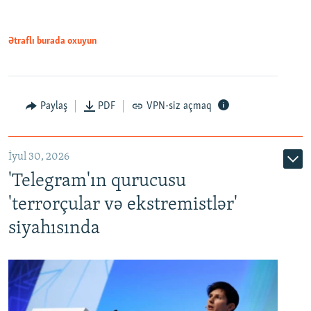
Ətraflı burada oxuyun
Paylaş
PDF
VPN-siz açmaq
İyul 30, 2026
'Telegram'ın qurucusu
'terrorçular və ekstremistlər'
siyahısında