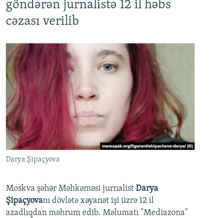
göndərən jurnalistə 12 il həbs
cəzası verilib
Darya Şipaçyova
Moskva şəhər Məhkəməsi jurnalist
Darya
Şipaçyova
nı dövlətə xəyanət işi üzrə 12 il
azadlıqdan məhrum edib. Məlumatı "Mediazona"