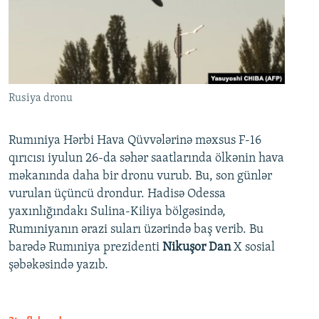
Rusiya dronu
Rumıniya Hərbi Hava Qüvvələrinə məxsus F-16
qırıcısı iyulun 26-da səhər saatlarında ölkənin hava
məkanında daha bir dronu vurub. Bu, son günlər
vurulan üçüncü drondur. Hadisə Odessa
yaxınlığındakı Sulina-Kiliya bölgəsində,
Rumıniyanın ərazi suları üzərində baş verib. Bu
barədə Rumıniya prezidenti
Nikuşor Dan
X sosial
şəbəkəsində yazıb.