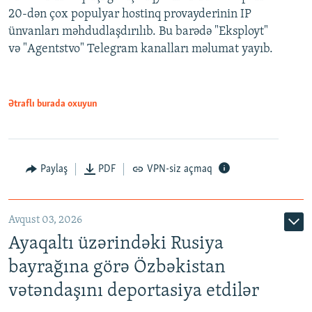
20-dən çox populyar hostinq provayderinin IP
ünvanları məhdudlaşdırılıb. Bu barədə "Eksployt"
və "Agentstvo" Telegram kanalları məlumat yayıb.
Ətraflı burada oxuyun
Paylaş
PDF
VPN-siz açmaq
Avqust 03, 2026
Ayaqaltı üzərindəki Rusiya
bayrağına görə Özbəkistan
vətəndaşını deportasiya etdilər