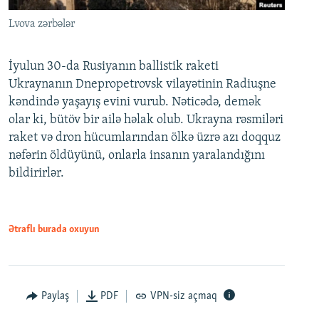
Lvova zərbələr
İyulun 30-da Rusiyanın ballistik raketi
Ukraynanın Dnepropetrovsk vilayətinin Radiuşne
kəndində yaşayış evini vurub. Nəticədə, demək
olar ki, bütöv bir ailə həlak olub. Ukrayna rəsmiləri
raket və dron hücumlarından ölkə üzrə azı doqquz
nəfərin öldüyünü, onlarla insanın yaralandığını
bildirirlər.
Ətraflı burada oxuyun
Paylaş
PDF
VPN-siz açmaq