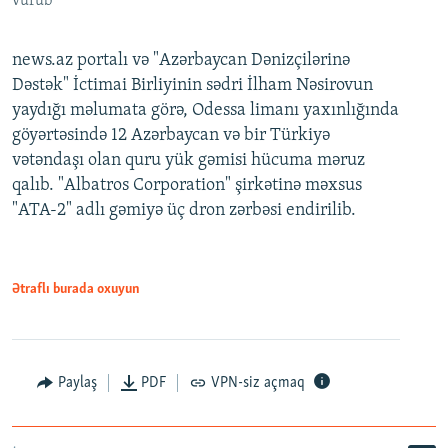
vurub
news.az portalı və "Azərbaycan Dənizçilərinə
Dəstək" İctimai Birliyinin sədri İlham Nəsirovun
yaydığı məlumata görə, Odessa limanı yaxınlığında
göyərtəsində 12 Azərbaycan və bir Türkiyə
vətəndaşı olan quru yük gəmisi hücuma məruz
qalıb. "Albatros Corporation" şirkətinə məxsus
"ATA-2" adlı gəmiyə üç dron zərbəsi endirilib.
Ətraflı burada oxuyun
Paylaş
PDF
VPN-siz açmaq