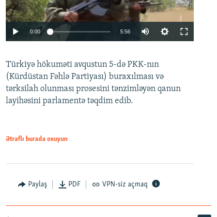
Auto
0:00
5:56
240p
Türkiyə hökuməti avqustun 5-də PKK-nın
360p
(Kürdüstan Fəhlə Partiyası) buraxılması və
480p
Auto
240p
360p
480p
tərksilah olunması prosesini tənzimləyən qanun
720p
layihəsini parlamentə təqdim edib.
720p
1080p
1080p
Ətraflı burada oxuyun
Paylaş
PDF
VPN-siz açmaq