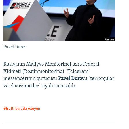
Pavel Durov
Rusiyanın Maliyyə Monitorinqi üzrə Federal
Xidməti (Rosfinmonitorinq) "Telegram"
messencerinin qurucusu
Pavel Durov
u "terrorçular
və ekstremistlər" siyahısına salıb.
Ətraflı burada oxuyun