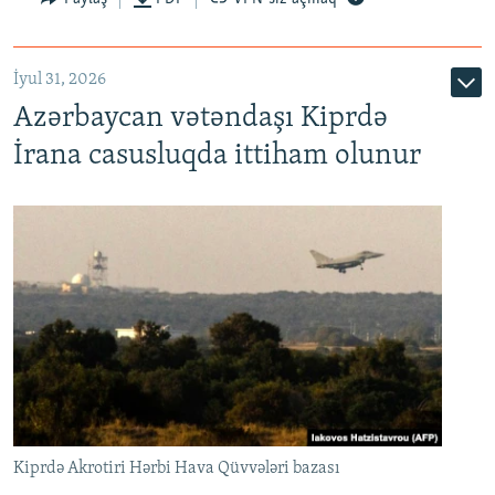
İyul 31, 2026
Azərbaycan vətəndaşı Kiprdə
İrana casusluqda ittiham olunur
Kiprdə Akrotiri Hərbi Hava Qüvvələri bazası