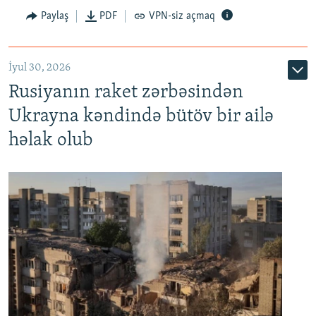
Paylaş
PDF
VPN-siz açmaq
İyul 30, 2026
Rusiyanın raket zərbəsindən
Ukrayna kəndində bütöv bir ailə
həlak olub