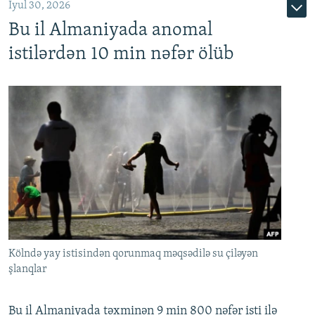
İyul 30, 2026
Bu il Almaniyada anomal
istilərdən 10 min nəfər ölüb
Kölndə yay istisindən qorunmaq məqsədilə su çiləyən
şlanqlar
Bu il Almaniyada təxminən 9 min 800 nəfər isti ilə