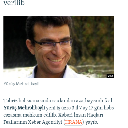
verilib
Yürüş Mehrəlibəyli
Təbriz həbsxanasında saxlanılan azərbaycanlı fəal
Yürüş Mehrəlibəyli
yeni iş üzrə 3 il 7 ay 17 gün həbs
cəzasına məhkum edilib. Xəbəri İnsan Haqları
Fəallarının Xəbər Agentliyi (
HRANA
) yayıb.