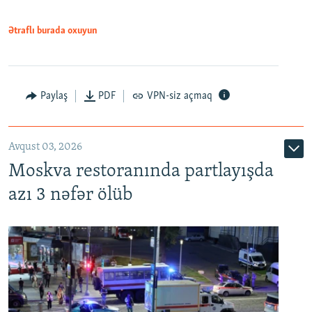
Ətraflı burada oxuyun
Paylaş
PDF
VPN-siz açmaq
Avqust 03, 2026
Moskva restoranında partlayışda
azı 3 nəfər ölüb