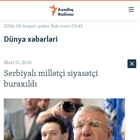
Keçid
linkləri
Əsas
2026, 08 Avqust, şənbə, Bakı vaxtı 09:42
məzmuna
GÜNDƏM
Dünya xəbərləri
qayıt
#İZAHLA
Əsas
KORRUPSIOMETR
naviqasiyaya
Mart 31, 2016
qayıt
#ƏSLINDƏ
Axtarışa
Serbiyalı millətçi siyasətçi
FƏRQƏ BAX
keç
buraxıldı
QANUNI DOĞRU
ARAŞDIRMA
MULTIMEDIA
RADIO ARXIV
VIDEO
HAQQIMIZDA
FOTOQALEREYA
OXU ZALI