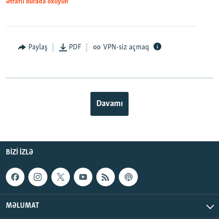
Ətraflı burada oxuyun
Paylaş
PDF
VPN-siz açmaq
Davamı
BIZI IZLƏ
MƏLUMAT