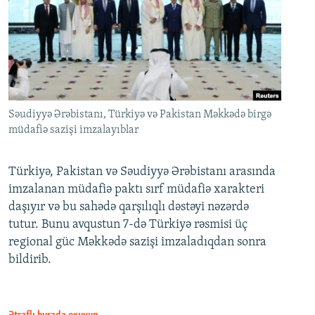
Səudiyyə Ərəbistanı, Türkiyə və Pakistan Məkkədə birgə
müdafiə sazişi imzalayıblar
Türkiyə, Pakistan və Səudiyyə Ərəbistanı arasında
imzalanan müdafiə paktı sırf müdafiə xarakteri
daşıyır və bu sahədə qarşılıqlı dəstəyi nəzərdə
tutur. Bunu avqustun 7-də Türkiyə rəsmisi üç
regional güc Məkkədə sazişi imzaladıqdan sonra
bildirib.