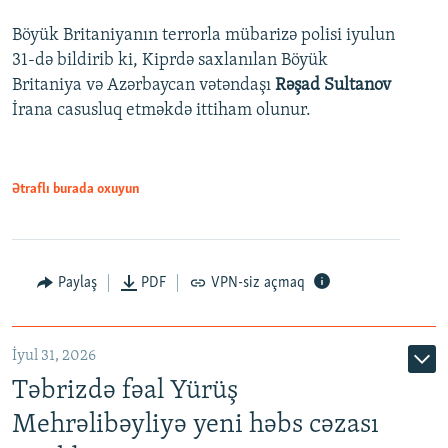
Böyük Britaniyanın terrorla mübarizə polisi iyulun
31-də bildirib ki, Kiprdə saxlanılan Böyük
Britaniya və Azərbaycan vətəndaşı
Rəşad Sultanov
İrana casusluq etməkdə ittiham olunur.
Ətraflı burada oxuyun
Paylaş
PDF
VPN-siz açmaq
İyul 31, 2026
Təbrizdə fəal Yürüş
Mehrəlibəyliyə yeni həbs cəzası