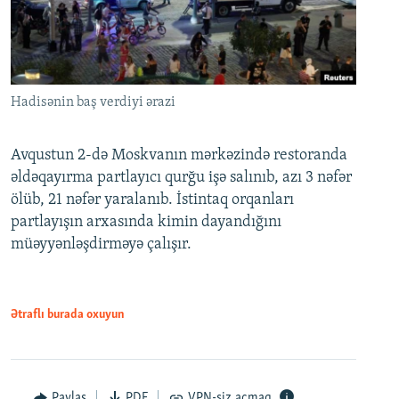
Hadisənin baş verdiyi ərazi
Avqustun 2-də Moskvanın mərkəzində restoranda
əldəqayırma partlayıcı qurğu işə salınıb, azı 3 nəfər
ölüb, 21 nəfər yaralanıb. İstintaq orqanları
partlayışın arxasında kimin dayandığını
müəyyənləşdirməyə çalışır.
Ətraflı burada oxuyun
Paylaş
PDF
VPN-siz açmaq