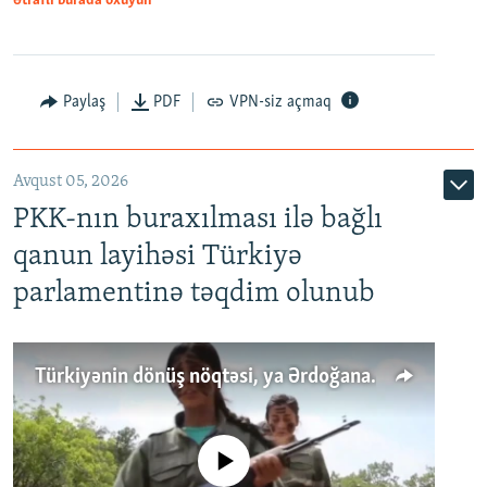
Ətraflı burada oxuyun
Paylaş
PDF
VPN-siz açmaq
Avqust 05, 2026
PKK-nın buraxılması ilə bağlı
qanun layihəsi Türkiyə
parlamentinə təqdim olunub
Türkiyənin dönüş nöqtəsi, ya Ərdoğana üçüncü şans: PKK ilə qəfil barışıq nə deməkdir?
No media source currently available