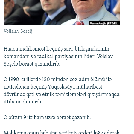
İNFOQRAFIKA
AZƏRBAYCAN ƏDƏBIYYATI KITABXANASI
MISSIYAMIZ
BIZI IZLƏ
KARIKATURA
İSLAM VƏ DEMOKRATIYA
PEŞƏ ETIKASI VƏ JURNALISTIKA STANDARTLARIMIZ
İZ - MƏDƏNIYYƏT PROQRAMI
MATERIALLARIMIZDAN ISTIFADƏ
Vojislav Seselj
AZADLIQRADIOSU MOBIL TELEFONUNUZDA
RFE/RL-in bütün saytları
BIZIMLƏ ƏLAQƏ
Haaqa məhkəməsi keçmiş serb birləşmələrinin
komandanı və radikal partiyasının lideri Voislav
XƏBƏR BÜLLETENLƏRIMIZ
Şeşelə bəraət qazandırıb.
O 1990-cı illərdə 130 mindən çox adın ölümü ilə
nəticələnən keçmiş Yuqoslaviya müharibəsi
dövründə qətl və etnik təmizləmələri qızışdırmaqda
ittiham olunurdu.
O bütün 9 ittiham üzrə bəraət qazanıb.
Məhkəmə onun həbsinə verilmiş orderi ləğv edərək