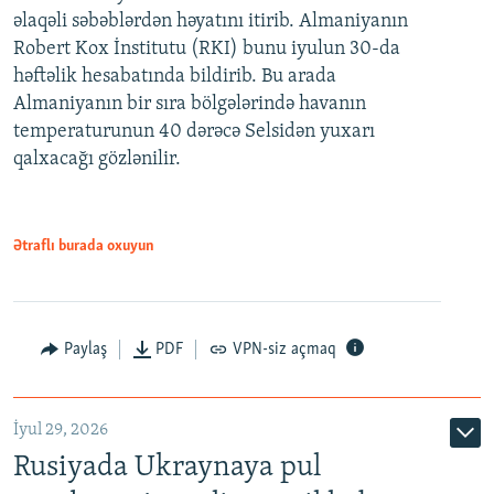
əlaqəli səbəblərdən həyatını itirib. Almaniyanın
Robert Kox İnstitutu (RKI) bunu iyulun 30-da
həftəlik hesabatında bildirib. Bu arada
Almaniyanın bir sıra bölgələrində havanın
temperaturunun 40 dərəcə Selsidən yuxarı
qalxacağı gözlənilir.
Ətraflı burada oxuyun
Paylaş
PDF
VPN-siz açmaq
İyul 29, 2026
Rusiyada Ukraynaya pul