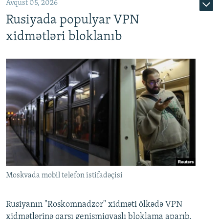
Avqust 05, 2026
Rusiyada populyar VPN
xidmətləri bloklanıb
Moskvada mobil telefon istifadəçisi
Rusiyanın "Roskomnadzor" xidməti ölkədə VPN
xidmətlərinə qarşı genişmiqyaslı bloklama aparıb.