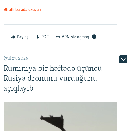
Ətraflı burada oxuyun
Paylaş
PDF
VPN-siz açmaq
İyul 27, 2026
Rumıniya bir həftədə üçüncü
Rusiya dronunu vurduğunu
açıqlayıb