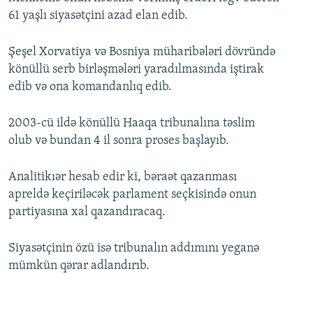
61 yaşlı siyasətçini azad elan edib.
Şeşel Xorvatiya və Bosniya müharibələri dövründə
könüllü serb birləşmələri yaradılmasında iştirak
edib və ona komandanlıq edib.
2003-cü ildə könüllü Haaqa tribunalına təslim
olub və bundan 4 il sonra proses başlayıb.
Analitikıər hesab edir ki, bəraət qazanması
apreldə keçiriləcək parlament seçkisində onun
partiyasına xal qazandıracaq.
Siyasətçinin özü isə tribunalın addımını yeganə
mümkün qərar adlandırıb.