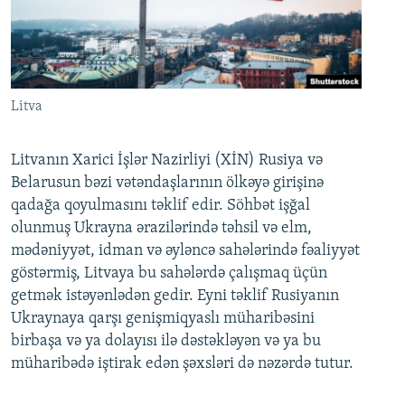
Litva
Litvanın Xarici İşlər Nazirliyi (XİN) Rusiya və
Belarusun bəzi vətəndaşlarının ölkəyə girişinə
qadağa qoyulmasını təklif edir. Söhbət işğal
olunmuş Ukrayna ərazilərində təhsil və elm,
mədəniyyət, idman və əyləncə sahələrində fəaliyyət
göstərmiş, Litvaya bu sahələrdə çalışmaq üçün
getmək istəyənlədən gedir. Eyni təklif Rusiyanın
Ukraynaya qarşı genişmiqyaslı müharibəsini
birbaşa və ya dolayısı ilə dəstəkləyən və ya bu
müharibədə iştirak edən şəxsləri də nəzərdə tutur.