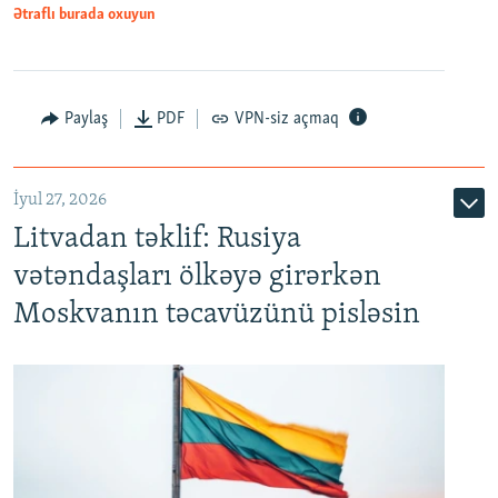
Ətraflı burada oxuyun
Paylaş
PDF
VPN-siz açmaq
İyul 27, 2026
Litvadan təklif: Rusiya
vətəndaşları ölkəyə girərkən
Moskvanın təcavüzünü pisləsin