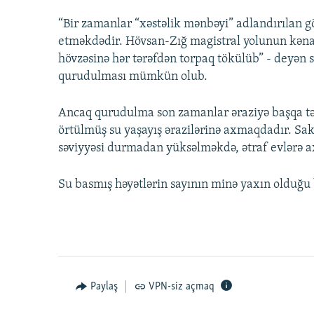
“Bir zamanlar “xəstəlik mənbəyi” adlandırılan 
etməkdədir. Hövsan-Zığ magistral yolunun kəna
hövzəsinə hər tərəfdən torpaq tökülüb” - deyən s
qurudulması mümkün olub.
Ancaq qurudulma son zamanlar əraziyə başqa təs
örtülmüş su yaşayış ərazilərinə axmaqdadır. Saki
səviyyəsi durmadan yüksəlməkdə, ətraf evlərə 
Su basmış həyətlərin sayının minə yaxın olduğu bi
Paylaş
VPN-siz açmaq