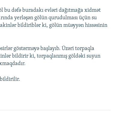
göl bu dəfə buradakı evləri dağıtmağa xidmət
rında yerləşən gölün qurudulması üçün su
akinlər bildiriblər ki, gölün müəyyən hissəsinin
irlər göstərməyə başlayıb. Üzəri torpaqla
nlər bildirir ki, torpaqlanmış göldəki suyun
axmaqdadır.
ldirilir.