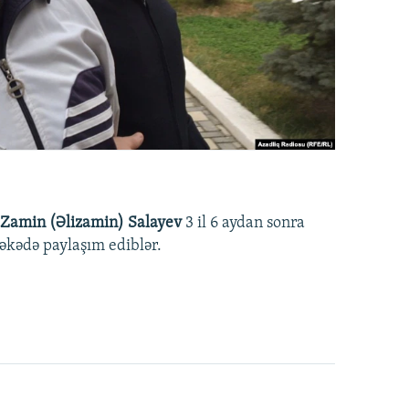
Zamin (Əlizamin) Salayev
3 il 6 aydan sonra
əbəkədə paylaşım ediblər.