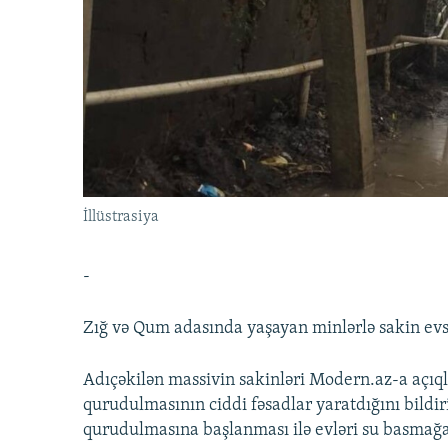
İNFOQRAFIKA
AZƏRBAYCAN ƏDƏBIYYATI KITABXANASI
MISSIYAMIZ
KARIKATURA
İSLAM VƏ DEMOKRATIYA
PEŞƏ ETIKASI VƏ JURNALISTIKA
STANDARTLARIMIZ
İZ - MƏDƏNIYYƏT PROQRAMI
MATERIALLARIMIZDAN ISTIFADƏ
AZADLIQRADIOSU MOBIL TELEFONUNUZDA
BIZIMLƏ ƏLAQƏ
XƏBƏR BÜLLETENLƏRIMIZ
İllüstrasiya
-
Zığ və Qum adasında yaşayan minlərlə sakin evsi
Adıçəkilən massivin sakinləri Modern.az-a açıq
qurudulmasının ciddi fəsadlar yaratdığını bildiri
qurudulmasına başlanması ilə evləri su basmağa