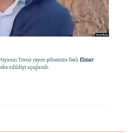
rtiyanın Tovuz rayon şöbəsinin fəalı
Elmar
bs edildiyi açıqlanıb.