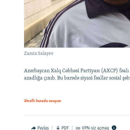
Zamin Salayev
Azərbaycan Xalq Cəbhəsi Partiyası (AXCP) fəalı
azadlığa çıxıb. Bu barədə siyasi fəallar sosial ş
Ətraflı burada oxuyun
Paylaş
PDF
VPN-siz açmaq