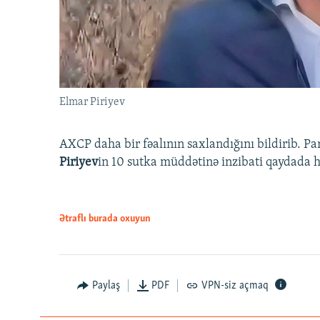
Elmar Piriyev
AXCP daha bir fəalının saxlandığını bildirib. Pa
Piriyev
in 10 sutka müddətinə inzibati qaydada hə
Ətraflı burada oxuyun
Paylaş
PDF
VPN-siz açmaq