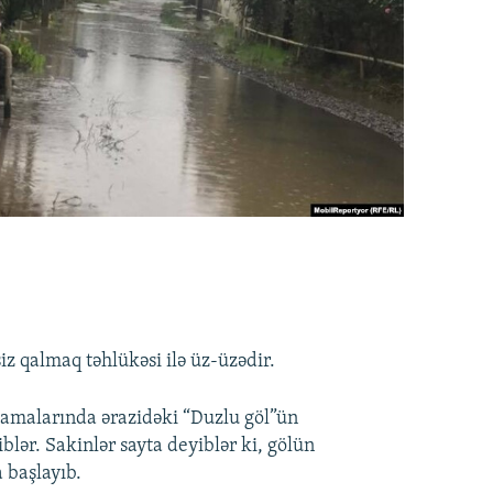
z qalmaq təhlükəsi ilə üz-üzədir.
lamalarında ərazidəki “Duzlu göl”ün
blər. Sakinlər sayta deyiblər ki, gölün
 başlayıb.