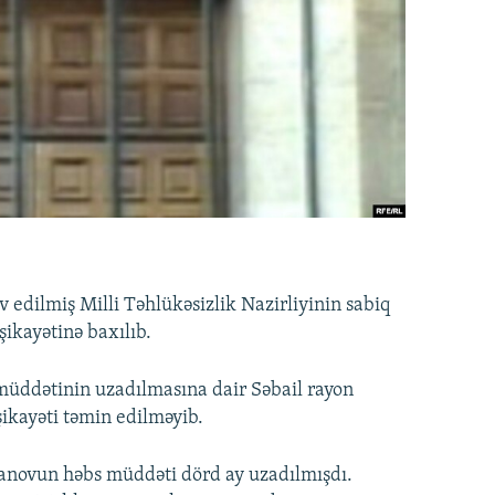
edilmiş Milli Təhlükəsizlik Nazirliyinin sabiq
şikayətinə baxılıb.
üddətinin uzadılmasına dair Səbail rayon
ikayəti təmin edilməyib.
anovun həbs müddəti dörd ay uzadılmışdı.