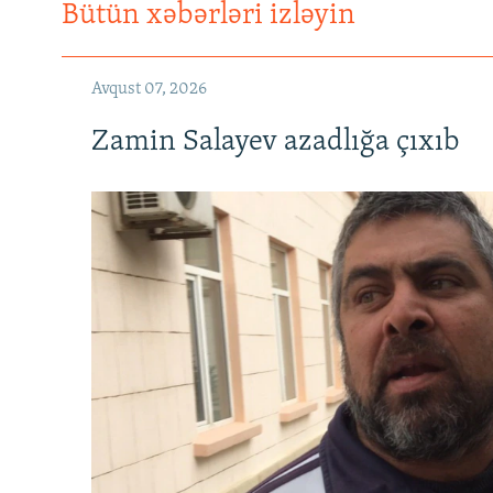
Bütün xəbərləri izləyin
Avqust 07, 2026
Zamin Salayev azadlığa çıxıb