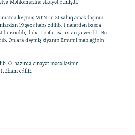
siya Məhkəməsinə şikayət etmişdi.
lumatda keçmiş MTN-in 21 sabiq əməkdaşının
 Onlardan 19 şəxs həbs edilib, 1 nəfərdən başqa
buraxılıb, daha 1 nəfər isə axtarışa verilib. Bu
nınıb. Onlara dəymiş ziyanın ümumi məbləğinin
ib. O, hazırda cinayət məcəlləsinin
ittiham edilir.