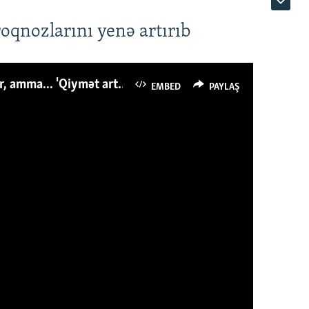
roqnozlarını yenə artırıb
Azərbaycanlı avropalıdan iki dəfə az ət yeyir, amma... 'Qiymət artımı qaçılmazdır'
EMBED
PAYLAŞ