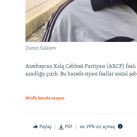
Zamin Salayev
Azərbaycan Xalq Cəbhəsi Partiyası (AXCP) fəalı
azadlığa çıxıb. Bu barədə siyasi fəallar sosial ş
Ətraflı burada oxuyun
Paylaş
PDF
VPN-siz açmaq