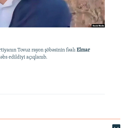
rtiyanın Tovuz rayon şöbəsinin fəalı
Elmar
bs edildiyi açıqlanıb.