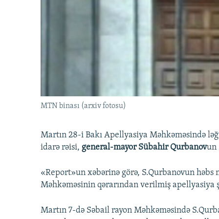
İNFOQRAFIKA
AZƏRBAYCAN ƏDƏBIYYATI KITABXANASI
MISSIYAMIZ
KARIKATURA
İSLAM VƏ DEMOKRATIYA
PEŞƏ ETIKASI VƏ JURNALISTIKA
STANDARTLARIMIZ
İZ - MƏDƏNIYYƏT PROQRAMI
MATERIALLARIMIZDAN ISTIFADƏ
AZADLIQRADIOSU MOBIL TELEFONUNUZDA
BIZIMLƏ ƏLAQƏ
XƏBƏR BÜLLETENLƏRIMIZ
MTN binası (arxiv fotosu)
Martın 28-i Bakı Apellyasiya Məhkəməsində ləğv 
idarə rəisi,
general-mayor
Sübahir Qurbanov
un 
«Report»un xəbərinə görə, S.Qurbanovun həbs m
Məhkəməsinin qərarından verilmiş apellyasiya ş
Martın 7-də Səbail rayon Məhkəməsində S.Qurb