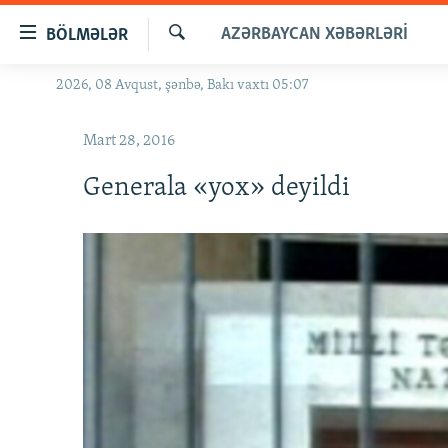
Keçid
AZƏRBAYCAN XƏBƏRLƏRI
BÖLMƏLƏR
linkləri
Axtar
Əsas
2026, 08 Avqust, şənbə, Bakı vaxtı 05:07
GÜNDƏM
məzmuna
#İZAHLA
qayıt
Mart 28, 2016
Əsas
KORRUPSIOMETR
naviqasiyaya
Generala «yox» deyildi
#ƏSLINDƏ
qayıt
Axtarışa
FƏRQƏ BAX
keç
QANUNI DOĞRU
ARAŞDIRMA
MULTIMEDIA
RADIO ARXIV
VIDEO
HAQQIMIZDA
FOTOQALEREYA
OXU ZALI