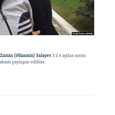
Zamin (Əlizamin) Salayev
3 il 6 aydan sonra
əbəkədə paylaşım ediblər.