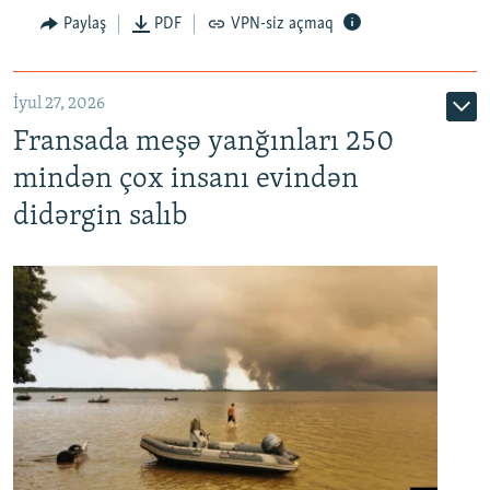
Paylaş
PDF
VPN-siz açmaq
İyul 27, 2026
Fransada meşə yanğınları 250
mindən çox insanı evindən
didərgin salıb