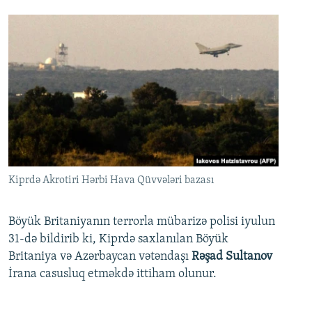
Kiprdə Akrotiri Hərbi Hava Qüvvələri bazası
Böyük Britaniyanın terrorla mübarizə polisi iyulun
31-də bildirib ki, Kiprdə saxlanılan Böyük
Britaniya və Azərbaycan vətəndaşı
Rəşad Sultanov
İrana casusluq etməkdə ittiham olunur.