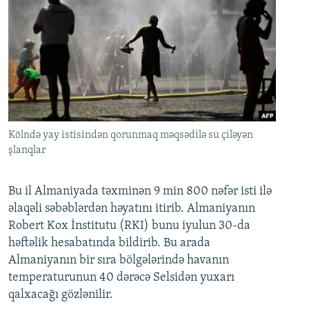
Kölndə yay istisindən qorunmaq məqsədilə su çiləyən
şlanqlar
Bu il Almaniyada təxminən 9 min 800 nəfər isti ilə
əlaqəli səbəblərdən həyatını itirib. Almaniyanın
Robert Kox İnstitutu (RKI) bunu iyulun 30-da
həftəlik hesabatında bildirib. Bu arada
Almaniyanın bir sıra bölgələrində havanın
temperaturunun 40 dərəcə Selsidən yuxarı
qalxacağı gözlənilir.