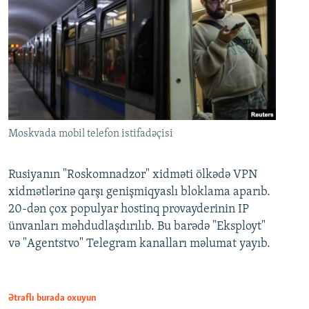
Moskvada mobil telefon istifadəçisi
Rusiyanın "Roskomnadzor" xidməti ölkədə VPN
xidmətlərinə qarşı genişmiqyaslı bloklama aparıb.
20-dən çox populyar hostinq provayderinin IP
ünvanları məhdudlaşdırılıb. Bu barədə "Eksployt"
və "Agentstvo" Telegram kanalları məlumat yayıb.
Ətraflı burada oxuyun