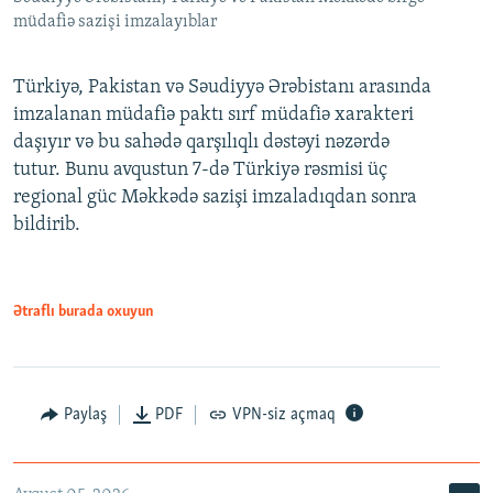
müdafiə sazişi imzalayıblar
Türkiyə, Pakistan və Səudiyyə Ərəbistanı arasında
imzalanan müdafiə paktı sırf müdafiə xarakteri
daşıyır və bu sahədə qarşılıqlı dəstəyi nəzərdə
tutur. Bunu avqustun 7-də Türkiyə rəsmisi üç
regional güc Məkkədə sazişi imzaladıqdan sonra
bildirib.
Ətraflı burada oxuyun
Paylaş
PDF
VPN-siz açmaq