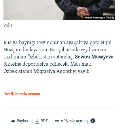
Polis
Rusiya bayrağı təsvir olunan ayaqaltıya görə Nijni
Novqorod vilayətinin Bor şəhərində reyd zamanı
saxlanılan Özbəkistan vətəndaşı
Sevara Musayeva
ölkəsinə deportasiya ediləcək. Məlumatı
Özbəkistanın Miqrasiya Agentliyi yayıb.
Ətraflı burada oxuyun
Paylaş
PDF
VPN-siz açmaq