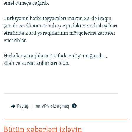
əməl etməyə çağırıb.
Türkiyənin hərbi təyyarələri martın 22-də İraqın
şimalı və ölkənin cənub-şərqindəki Semdinli şəhəri
ətrafında kürd yaraqlılarının mövqelərinə zərbələr
endiriblər.
Hədəflər yaraqlıların istifadə etdiyi mağaralar,
silah və sursat anbarları olub.
Paylaş
VPN-siz açmaq
Bütün xəbərləri izləyin