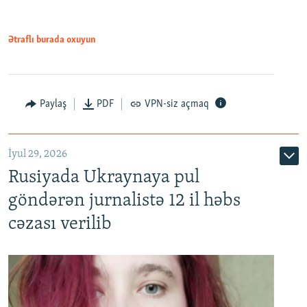
Ətraflı burada oxuyun
Paylaş
PDF
VPN-siz açmaq
İyul 29, 2026
Rusiyada Ukraynaya pul
göndərən jurnalistə 12 il həbs
cəzası verilib