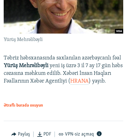
Yürüş Mehrəlibəyli
Təbriz həbsxanasında saxlanılan azərbaycanlı fəal
Yürüş Mehrəlibəyli
yeni iş üzrə 3 il 7 ay 17 gün həbs
cəzasına məhkum edilib. Xəbəri İnsan Haqları
Fəallarının Xəbər Agentliyi (
HRANA
) yayıb.
Ətraflı burada oxuyun
Paylaş
PDF
VPN-siz açmaq