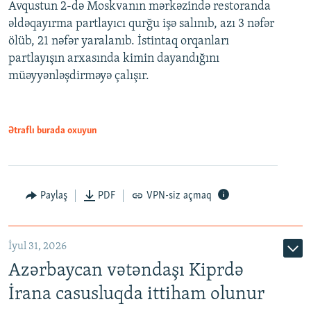
Avqustun 2-də Moskvanın mərkəzində restoranda
əldəqayırma partlayıcı qurğu işə salınıb, azı 3 nəfər
ölüb, 21 nəfər yaralanıb. İstintaq orqanları
partlayışın arxasında kimin dayandığını
müəyyənləşdirməyə çalışır.
Ətraflı burada oxuyun
Paylaş
PDF
VPN-siz açmaq
İyul 31, 2026
Azərbaycan vətəndaşı Kiprdə
İrana casusluqda ittiham olunur