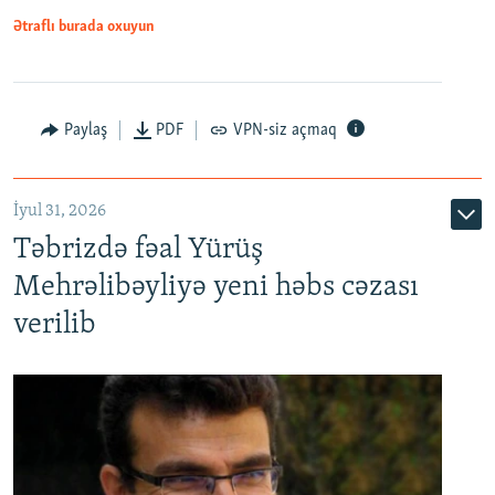
Ətraflı burada oxuyun
Paylaş
PDF
VPN-siz açmaq
İyul 31, 2026
Təbrizdə fəal Yürüş
Mehrəlibəyliyə yeni həbs cəzası
verilib