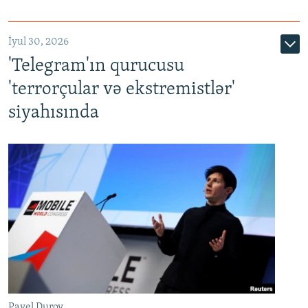
İyul 30, 2026
'Telegram'ın qurucusu
'terrorçular və ekstremistlər'
siyahısında
Pavel Durov