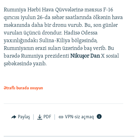
Rumıniya Hərbi Hava Qüvvələrinə məxsus F-16
qırıcısı iyulun 26-da səhər saatlarında ölkənin hava
məkanında daha bir dronu vurub. Bu, son günlər
vurulan üçüncü drondur. Hadisə Odessa
yaxınlığındakı Sulina-Kiliya bölgəsində,
Rumıniyanın ərazi suları üzərində baş verib. Bu
barədə Rumıniya prezidenti
Nikuşor Dan
X sosial
şəbəkəsində yazıb.
Ətraflı burada oxuyun
Paylaş
PDF
VPN-siz açmaq