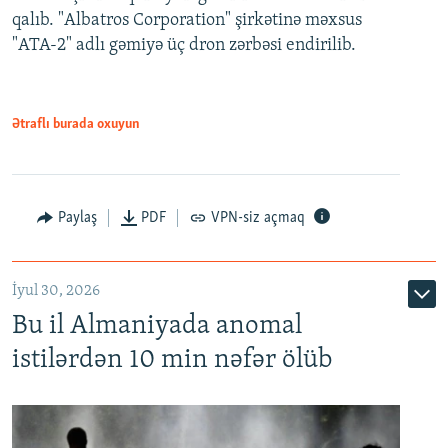
qalıb. "Albatros Corporation" şirkətinə məxsus
"ATA-2" adlı gəmiyə üç dron zərbəsi endirilib.
Ətraflı burada oxuyun
Paylaş
PDF
VPN-siz açmaq
İyul 30, 2026
Bu il Almaniyada anomal
istilərdən 10 min nəfər ölüb