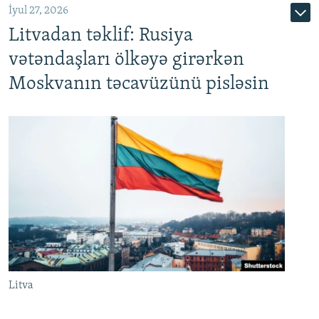
İyul 27, 2026
Litvadan təklif: Rusiya
vətəndaşları ölkəyə girərkən
Moskvanın təcavüzünü pisləsin
Litva