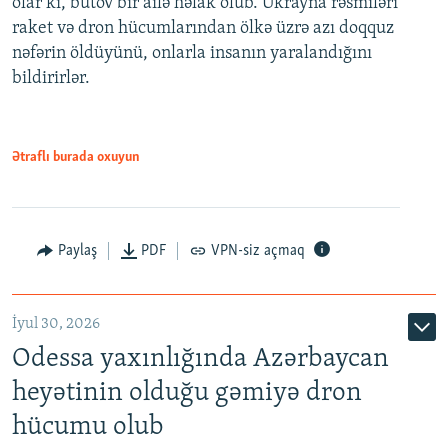
olar ki, bütöv bir ailə həlak olub. Ukrayna rəsmiləri
raket və dron hücumlarından ölkə üzrə azı doqquz
nəfərin öldüyünü, onlarla insanın yaralandığını
bildirirlər.
Ətraflı burada oxuyun
Paylaş
PDF
VPN-siz açmaq
İyul 30, 2026
Odessa yaxınlığında Azərbaycan
heyətinin olduğu gəmiyə dron
hücumu olub