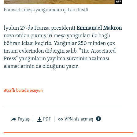
Fransada meşə yanğınından qalxan tüstü
İyulun 27-də Fransa prezidenti
Emmanuel Makron
nəzarətdən çıxmış iri meşə yanğınları ilə bağlı
böhran iclası keçirib. Yanğınlar 250 mindən çox
insanı evlərindən didərgin salıb. "The Associated
Press" yanğınların yayılma sürətinin azalması
əlamətlərinin də olduğunu yazır.
Ətraflı burada oxuyun
Paylaş
PDF
VPN-siz açmaq