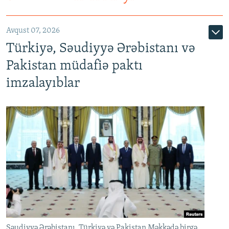
Avqust 07, 2026
Türkiyə, Səudiyyə Ərəbistanı və
Pakistan müdafiə paktı
imzalayıblar
Səudiyyə Ərəbistanı, Türkiyə və Pakistan Məkkədə birgə