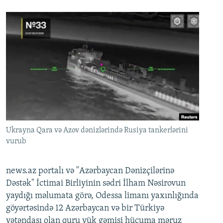
Ukrayna Qara və Azov dənizlərində Rusiya tankerlərini
vurub
news.az portalı və "Azərbaycan Dənizçilərinə
Dəstək" İctimai Birliyinin sədri İlham Nəsirovun
yaydığı məlumata görə, Odessa limanı yaxınlığında
göyərtəsində 12 Azərbaycan və bir Türkiyə
vətəndaşı olan quru yük gəmisi hücuma məruz