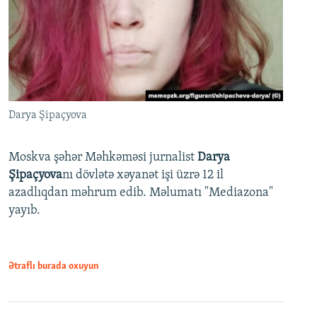
Darya Şipaçyova
Moskva şəhər Məhkəməsi jurnalist
Darya
Şipaçyova
nı dövlətə xəyanət işi üzrə 12 il
azadlıqdan məhrum edib. Məlumatı "Mediazona"
yayıb.
Ətraflı burada oxuyun