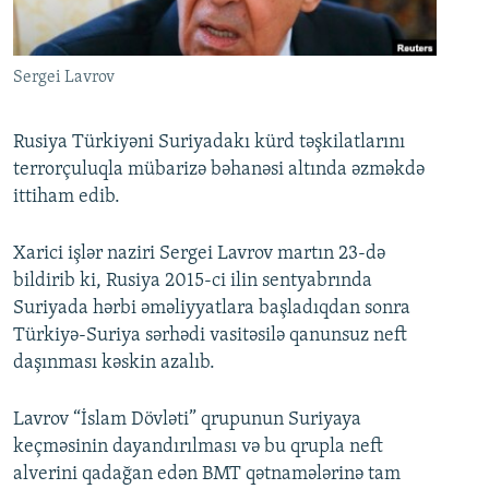
İNFOQRAFIKA
AZƏRBAYCAN ƏDƏBIYYATI KITABXANASI
MISSIYAMIZ
BIZI IZLƏ
KARIKATURA
İSLAM VƏ DEMOKRATIYA
PEŞƏ ETIKASI VƏ JURNALISTIKA STANDARTLARIMIZ
Sergei Lavrov
İZ - MƏDƏNIYYƏT PROQRAMI
MATERIALLARIMIZDAN ISTIFADƏ
AZADLIQRADIOSU MOBIL TELEFONUNUZDA
RFE/RL-in bütün saytları
Rusiya Türkiyəni Suriyadakı kürd təşkilatlarını
terrorçuluqla mübarizə bəhanəsi altında əzməkdə
BIZIMLƏ ƏLAQƏ
ittiham edib.
XƏBƏR BÜLLETENLƏRIMIZ
Xarici işlər naziri Sergei Lavrov martın 23-də
bildirib ki, Rusiya 2015-ci ilin sentyabrında
Suriyada hərbi əməliyyatlara başladıqdan sonra
Türkiyə-Suriya sərhədi vasitəsilə qanunsuz neft
daşınması kəskin azalıb.
Lavrov “İslam Dövləti” qrupunun Suriyaya
keçməsinin dayandırılması və bu qrupla neft
alverini qadağan edən BMT qətnamələrinə tam