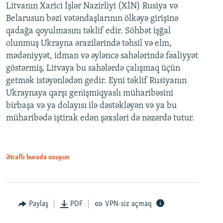
Litvanın Xarici İşlər Nazirliyi (XİN) Rusiya və
Belarusun bəzi vətəndaşlarının ölkəyə girişinə
qadağa qoyulmasını təklif edir. Söhbət işğal
olunmuş Ukrayna ərazilərində təhsil və elm,
mədəniyyət, idman və əyləncə sahələrində fəaliyyət
göstərmiş, Litvaya bu sahələrdə çalışmaq üçün
getmək istəyənlədən gedir. Eyni təklif Rusiyanın
Ukraynaya qarşı genişmiqyaslı müharibəsini
birbaşa və ya dolayısı ilə dəstəkləyən və ya bu
müharibədə iştirak edən şəxsləri də nəzərdə tutur.
Ətraflı burada oxuyun
Paylaş
PDF
VPN-siz açmaq