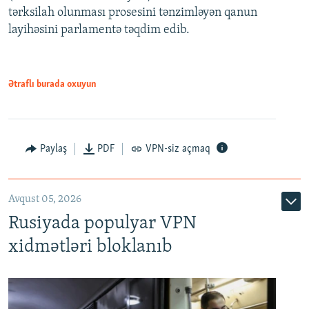
480p
Auto
240p
360p
480p
tərksilah olunması prosesini tənzimləyən qanun
720p
layihəsini parlamentə təqdim edib.
720p
1080p
1080p
Ətraflı burada oxuyun
Paylaş
PDF
VPN-siz açmaq
Avqust 05, 2026
Rusiyada populyar VPN
xidmətləri bloklanıb