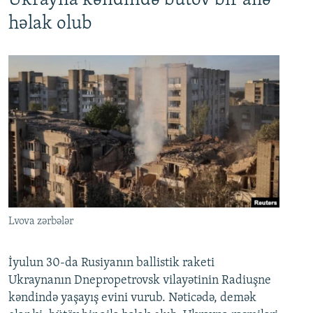
Ukrayna kəndində bütöv bir ailə
həlak olub
Lvova zərbələr
İyulun 30-da Rusiyanın ballistik raketi
Ukraynanın Dnepropetrovsk vilayətinin Radiuşne
kəndində yaşayış evini vurub. Nəticədə, demək