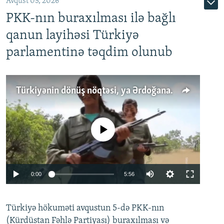
Avqust 05, 2026
PKK-nın buraxılması ilə bağlı
qanun layihəsi Türkiyə
parlamentinə təqdim olunub
Türkiyənin dönüş nöqtəsi, ya Ərdoğana üçüncü şans: PKK ilə qəfil barışıq nə deməkdir?
No media source currently available
Auto
0:00
5:56
240p
Türkiyə hökuməti avqustun 5-də PKK-nın
360p
(Kürdüstan Fəhlə Partiyası) buraxılması və