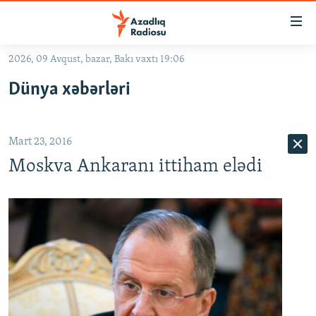
Keçid
linkləri
Əsas
2026, 09 Avqust, bazar, Bakı vaxtı 19:06
məzmuna
GÜNDƏM
Dünya xəbərləri
qayıt
#İZAHLA
Əsas
KORRUPSIOMETR
naviqasiyaya
Mart 23, 2016
qayıt
#ƏSLINDƏ
Axtarışa
Moskva Ankaranı ittiham elədi
FƏRQƏ BAX
keç
QANUNI DOĞRU
ARAŞDIRMA
MULTIMEDIA
RADIO ARXIV
VIDEO
HAQQIMIZDA
FOTOQALEREYA
OXU ZALI