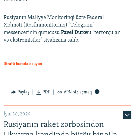
Rusiyanın Maliyyə Monitorinqi üzrə Federal
Xidməti (Rosfinmonitorinq) "Telegram"
messencerinin qurucusu
Pavel Durov
u "terrorçular
və ekstremistlər" siyahısına salıb.
Ətraflı burada oxuyun
Paylaş
PDF
VPN-siz açmaq
İyul 30, 2026
Rusiyanın raket zərbəsindən