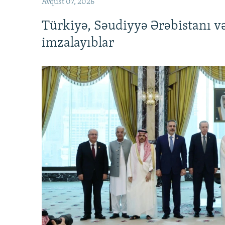
Avqust 07, 2026
Türkiyə, Səudiyyə Ərəbistanı v
imzalayıblar