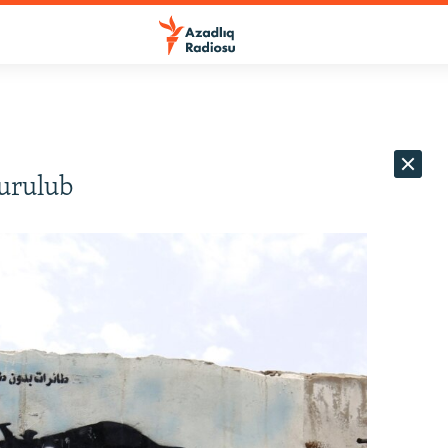
urulub