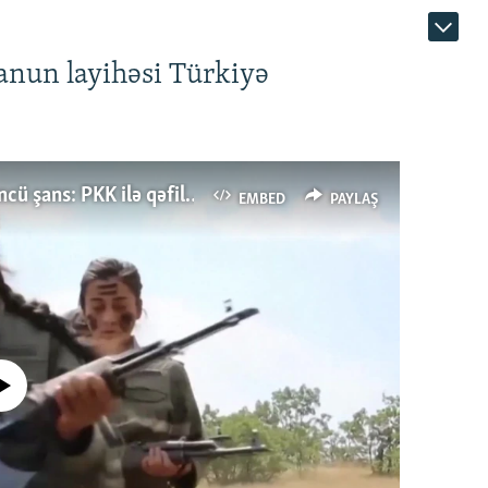
anun layihəsi Türkiyə
Türkiyənin dönüş nöqtəsi, ya Ərdoğana üçüncü şans: PKK ilə qəfil barışıq nə deməkdir?
EMBED
PAYLAŞ
currently available