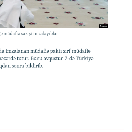
ə müdafiə sazişi imzalayıblar
nda imzalanan müdafiə paktı sırf müdafiə
i nəzərdə tutur. Bunu avqustun 7-də Türkiyə
qdan sonra bildirib.