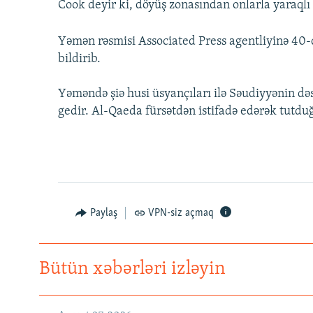
Cook deyir ki, döyüş zonasından onlarla yaraqlı 
Yəmən rəsmisi Associated Press agentliyinə 40-
bildirib.
Yəməndə şiə husi üsyançıları ilə Səudiyyənin d
gedir. Al-Qaeda fürsətdən istifadə edərək tutduğu
Paylaş
VPN-siz açmaq
Bütün xəbərləri izləyin