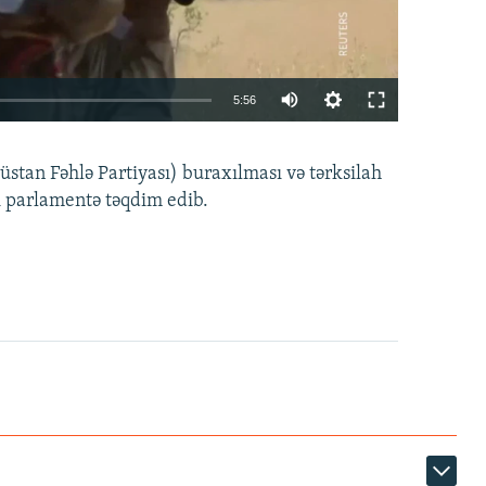
Auto
5:56
240p
EMBED
PAYLAŞ
tan Fəhlə Partiyası) buraxılması və tərksilah
360p
i parlamentə təqdim edib.
480p
720p
1080p
360p
480p
1080p