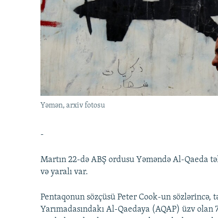
İNFOQRAFIKA
AZƏRBAYCAN ƏDƏBIYYATI KITABXANASI
MISSIYAMIZ
KARIKATURA
İSLAM VƏ DEMOKRATIYA
PEŞƏ ETIKASI VƏ JURNALISTIKA
STANDARTLARIMIZ
İZ - MƏDƏNIYYƏT PROQRAMI
MATERIALLARIMIZDAN ISTIFADƏ
AZADLIQRADIOSU MOBIL TELEFONUNUZDA
BIZIMLƏ ƏLAQƏ
XƏBƏR BÜLLETENLƏRIMIZ
Yəmən, arxiv fotosu
-
Martın 22-də ABŞ ordusu Yəməndə Al-Qaeda təlim
və yaralı var.
Pentaqonun sözçüsü Peter Cook-un sözlərincə, tə
Yarımadasındakı Al-Qaedaya (AQAP) üzv olan 70