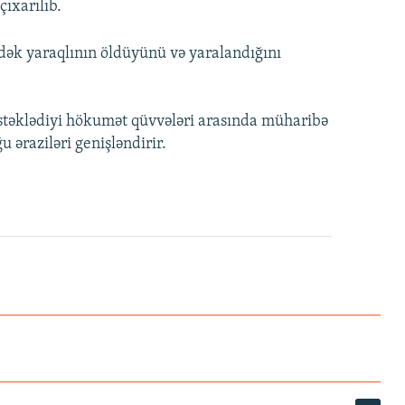
çıxarılıb.
dək yaraqlının öldüyünü və yaralandığını
əstəklədiyi hökumət qüvvələri arasında müharibə
 əraziləri genişləndirir.