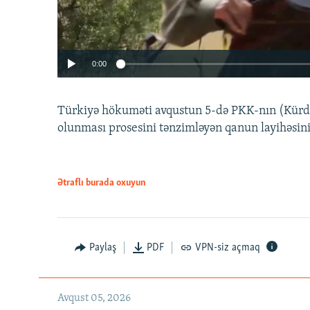
0:00
Türkiyə hökuməti avqustun 5-də PKK-nın (Kürdüs
olunması prosesini tənzimləyən qanun layihəsin
Ətraflı burada oxuyun
Auto
240p
720p
Paylaş
PDF
VPN-siz açmaq
Avqust 05, 2026