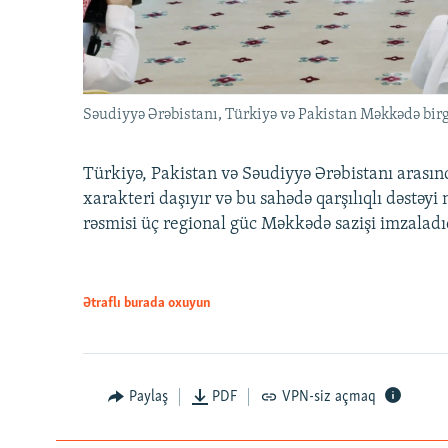
Səudiyyə Ərəbistanı, Türkiyə və Pakistan Məkkədə birg
Türkiyə, Pakistan və Səudiyyə Ərəbistanı arası
xarakteri daşıyır və bu sahədə qarşılıqlı dəstəy
rəsmisi üç regional güc Məkkədə sazişi imzaladı
Ətraflı burada oxuyun
Paylaş
PDF
VPN-siz açmaq