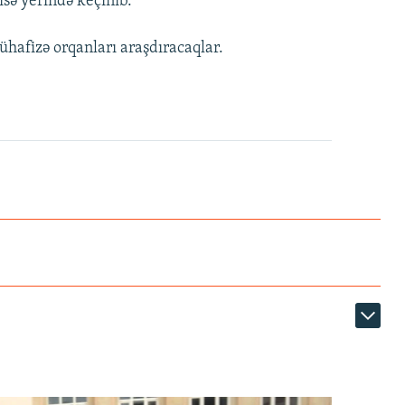
isə yerində keçinib.
hafizə orqanları araşdıracaqlar.