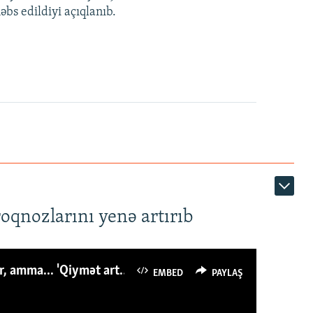
bs edildiyi açıqlanıb.
roqnozlarını yenə artırıb
Azərbaycanlı avropalıdan iki dəfə az ət yeyir, amma... 'Qiymət artımı qaçılmazdır'
EMBED
PAYLAŞ