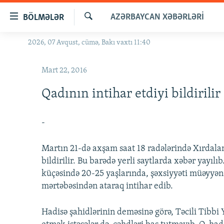
Keçid
AZƏRBAYCAN XƏBƏRLƏRI
BÖLMƏLƏR
linkləri
Axtar
Əsas
2026, 07 Avqust, cümə, Bakı vaxtı 11:40
GÜNDƏM
məzmuna
#İZAHLA
qayıt
Mart 22, 2016
Əsas
KORRUPSIOMETR
naviqasiyaya
Qadının intihar etdiyi bildirilir
#ƏSLINDƏ
qayıt
Axtarışa
FƏRQƏ BAX
-
keç
QANUNI DOĞRU
Martın 21-də axşam saat 18 radələrində Xırdala
ARAŞDIRMA
bildirilir. Bu barədə yerli saytlarda xəbər yayılı
MULTIMEDIA
küçəsində 20-25 yaşlarında, şəxsiyyəti müəyyə
mərtəbəsindən ataraq intihar edib.
RADIO ARXIV
VIDEO
HAQQIMIZDA
FOTOQALEREYA
OXU ZALI
Hadisə şahidlərinin deməsinə görə, Təcili Tibb