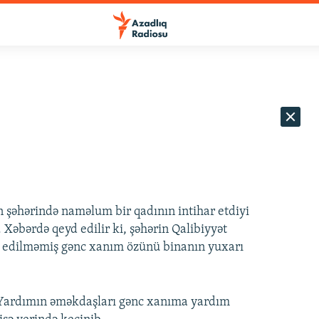
n şəhərində naməlum bir qadının intihar etdiyi
b. Xəbərdə qeyd edilir ki, şəhərin Qalibiyyət
n edilməmiş gənc xanım özünü binanın yuxarı
i Yardımın əməkdaşları gənc xanıma yardım