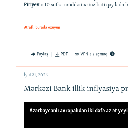
Piriyev
in 10 sutka müddətinə inzibati qaydada hə
Ətraflı burada oxuyun
Paylaş
PDF
VPN-siz açmaq
İyul 31, 2026
Mərkəzi Bank illik inflyasiya p