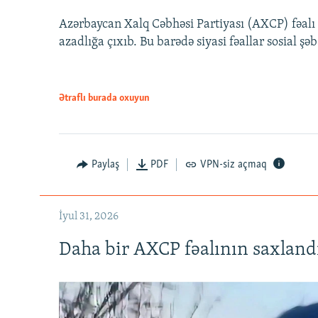
Azərbaycan Xalq Cəbhəsi Partiyası (AXCP) fəalı
azadlığa çıxıb. Bu barədə siyasi fəallar sosial ş
Ətraflı burada oxuyun
Paylaş
PDF
VPN-siz açmaq
İyul 31, 2026
Daha bir AXCP fəalının saxlandığ