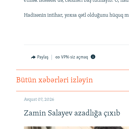
etmək istəsələr də, cəhdləri baş tutmayıb. O, had
İNFOQRAFIKA
AZƏRBAYCAN ƏDƏBIYYATI KITABXANASI
MISSIYAMIZ
KARIKATURA
İSLAM VƏ DEMOKRATIYA
PEŞƏ ETIKASI VƏ JURNALISTIKA
Hadisənin intihar, yoxsa qətl olduğunu hüquq mü
STANDARTLARIMIZ
İZ - MƏDƏNIYYƏT PROQRAMI
MATERIALLARIMIZDAN ISTIFADƏ
AZADLIQRADIOSU MOBIL TELEFONUNUZDA
BIZIMLƏ ƏLAQƏ
Paylaş
VPN-siz açmaq
XƏBƏR BÜLLETENLƏRIMIZ
Bütün xəbərləri izləyin
Avqust 07, 2026
Zamin Salayev azadlığa çıxıb