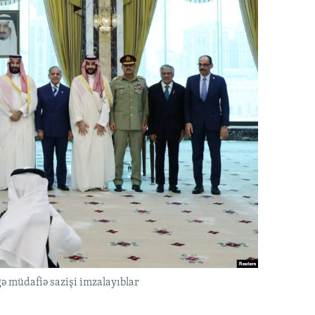
ə müdafiə sazişi imzalayıblar