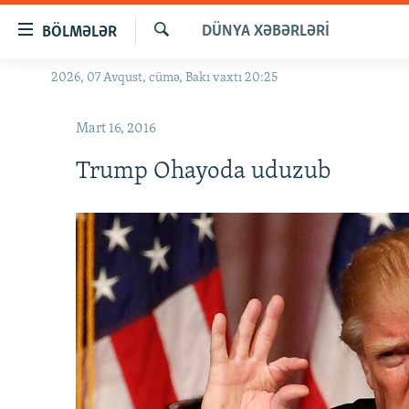
Keçid
DÜNYA XƏBƏRLƏRI
BÖLMƏLƏR
linkləri
Axtar
Əsas
2026, 07 Avqust, cümə, Bakı vaxtı 20:25
GÜNDƏM
məzmuna
#İZAHLA
qayıt
Mart 16, 2016
Əsas
KORRUPSIOMETR
naviqasiyaya
Trump Ohayoda uduzub
#ƏSLINDƏ
qayıt
Axtarışa
FƏRQƏ BAX
keç
QANUNI DOĞRU
ARAŞDIRMA
MULTIMEDIA
RADIO ARXIV
VIDEO
HAQQIMIZDA
FOTOQALEREYA
OXU ZALI