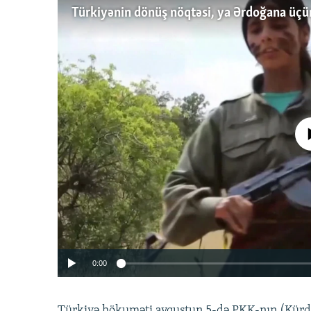
No media source 
0:00
Türkiyə hökuməti avqustun 5-də PKK-nın (Kürdüs