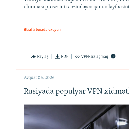
olunması prosesini tənzimləyən qanun layihəsin
Ətraflı burada oxuyun
Auto
240p
720p
Paylaş
PDF
VPN-siz açmaq
Avqust 05, 2026
Rusiyada populyar VPN xidmətl