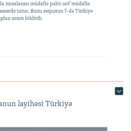
nda imzalanan müdafiə paktı sırf müdafiə
i nəzərdə tutur. Bunu avqustun 7-də Türkiyə
qdan sonra bildirib.
anun layihəsi Türkiyə