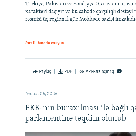
Türkiyə, Pakistan və Səudiyyə Ərəbistanı arası
xarakteri daşıyır və bu sahədə qarşılıqlı dəstəy
rəsmisi üç regional güc Məkkədə sazişi imzaladı
Ətraflı burada oxuyun
Paylaş
PDF
VPN-siz açmaq
Avqust 05, 2026
PKK-nın buraxılması ilə bağlı q
parlamentinə təqdim olunub