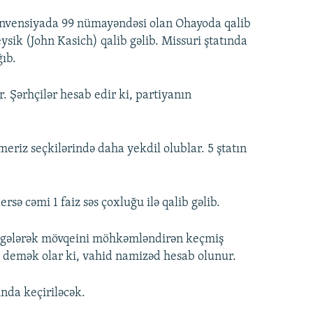
onvensiyada 99 nümayəndəsi olan Ohayoda qalib
ysik (John Kasich) qalib gəlib. Missuri ştatında
ğıb.
. Şərhçilər hesab edir ki, partiyanın
riz seçkilərində daha yekdil olublar. 5 ştatın
sə cəmi 1 faiz səs çoxluğu ilə qalib gəlib.
ib gələrək mövqeini möhkəmləndirən keçmiş
ə demək olar ki, vahid namizəd hesab olunur.
ında keçiriləcək.