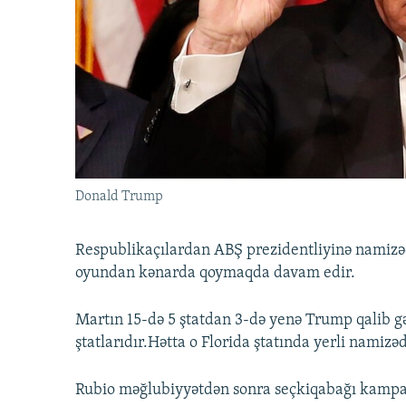
İNFOQRAFIKA
AZƏRBAYCAN ƏDƏBIYYATI KITABXANASI
MISSIYAMIZ
KARIKATURA
İSLAM VƏ DEMOKRATIYA
PEŞƏ ETIKASI VƏ JURNALISTIKA
STANDARTLARIMIZ
İZ - MƏDƏNIYYƏT PROQRAMI
MATERIALLARIMIZDAN ISTIFADƏ
AZADLIQRADIOSU MOBIL TELEFONUNUZDA
BIZIMLƏ ƏLAQƏ
XƏBƏR BÜLLETENLƏRIMIZ
Donald Trump
Respublikaçılardan ABŞ prezidentliyinə namizəd
oyundan kənarda qoymaqda davam edir.
Martın 15-də 5 ştatdan 3-də yenə Trump qalib gəl
ştatlarıdır.Hətta o Florida ştatında yerli namiz
Rubio məğlubiyyətdən sonra seçkiqabağı kampa