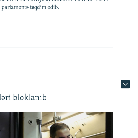
i parlamentə təqdim edib.
480p
720p
1080p
360p
480p
1080p
əri bloklanıb