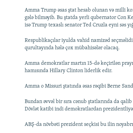
Amma Trump əsas ştat hesab olunan və milli k
gələ bilməyib. Bu ştatda yerli qubernator Con Ke
isə Trump texaslı senator Ted Cruzla eyni səs yı
Respublikaçılar iyulda vahid namizəd seçməlidir
qurultayında hələ çox mübahisələr olacaq.
Amma demokratlar martın 15-də keçirilən prayme
hamısında Hillary Clinton liderlik edir.
Amma o Missuri ştatında əsas rəqibi Berne Sander
Bundan əvvəl bir sıra cənub ştatlarında da qal
Dövlət katibi indi demokratlardan prezidentliy
ABŞ-da növbəti prezident seçkisi bu ilin noyabr