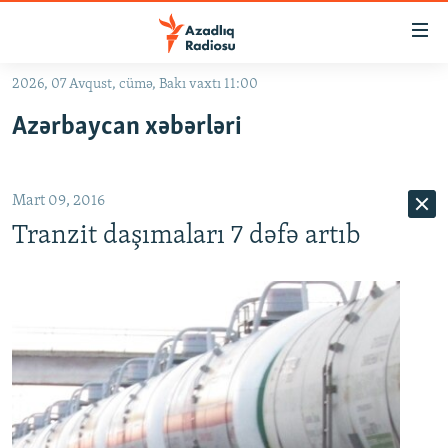
Keçid
linkləri
Əsas
2026, 07 Avqust, cümə, Bakı vaxtı 11:00
məzmuna
GÜNDƏM
Azərbaycan xəbərləri
qayıt
#İZAHLA
Əsas
KORRUPSIOMETR
naviqasiyaya
Mart 09, 2016
qayıt
#ƏSLINDƏ
Axtarışa
Tranzit daşımaları 7 dəfə artıb
FƏRQƏ BAX
keç
QANUNI DOĞRU
ARAŞDIRMA
MULTIMEDIA
RADIO ARXIV
VIDEO
HAQQIMIZDA
FOTOQALEREYA
OXU ZALI