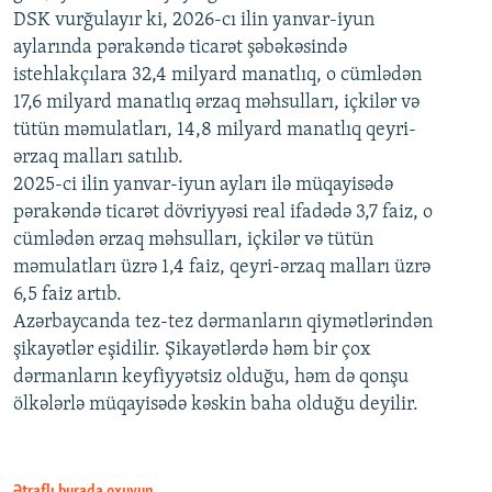
DSK vurğulayır ki, 2026-cı ilin yanvar-iyun
aylarında pərakəndə ticarət şəbəkəsində
istehlakçılara 32,4 milyard manatlıq, o cümlədən
17,6 milyard manatlıq ərzaq məhsulları, içkilər və
tütün məmulatları, 14,8 milyard manatlıq qeyri-
ərzaq malları satılıb.
2025-ci ilin yanvar-iyun ayları ilə müqayisədə
pərakəndə ticarət dövriyyəsi real ifadədə 3,7 faiz, o
cümlədən ərzaq məhsulları, içkilər və tütün
məmulatları üzrə 1,4 faiz, qeyri-ərzaq malları üzrə
6,5 faiz artıb.
Azərbaycanda tez-tez dərmanların qiymətlərindən
şikayətlər eşidilir. Şikayətlərdə həm bir çox
dərmanların keyfiyyətsiz olduğu, həm də qonşu
ölkələrlə müqayisədə kəskin baha olduğu deyilir.
Ətraflı burada oxuyun