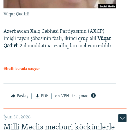
Vüqar Qədirli
Azərbaycan Xalq Cəbhəsi Partiyasının (AXCP)
İmişli rayon şöbəsinin fəalı, ikinci qrup əlil
Vüqar
Qədirli
2 il müddətinə azadlıqdan məhrum edilib.
Ətraflı burada oxuyun
Paylaş
PDF
VPN-siz açmaq
İyun 30, 2026
Milli Məclis məcburi köçkünlərlə