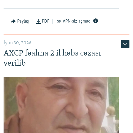
Paylaş
PDF
VPN-siz açmaq
İyun 30, 2026
AXCP fəalına 2 il həbs cəzası
verilib