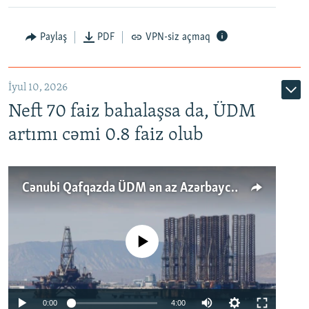
Paylaş
PDF
VPN-siz açmaq
İyul 10, 2026
Neft 70 faiz bahalaşsa da, ÜDM
artımı cəmi 0.8 faiz olub
Cənubi Qafqazda ÜDM ən az Azərbaycanda artır: Qonşuları niyə Bakını qabaqlaya bilir?
No media source currently available
Auto
0:00
4:00