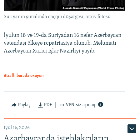
Suriyanın şimalında qaçqın düşərgəsi, arxiv fotosu
İyulun 18 və 19-da Suriyadan 16 nəfər Azərbaycan
vətəndaşı ölkəyə repatriasiya olunub. Məlumatı
Azərbaycan Xarici İşlər Nazirliyi yayıb.
Ətraflı burada oxuyun
Paylaş
PDF
VPN-siz açmaq
İyul 16, 2026
Azərbaycanda istehlakçıların