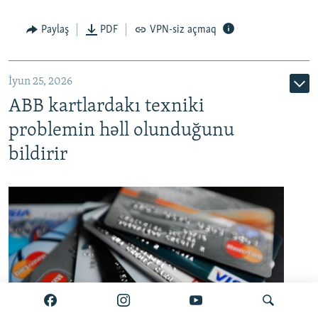
Auto
240p
360p
480p
Paylaş
PDF
VPN-siz açmaq
720p
1080p
İyun 25, 2026
ABB kartlardakı texniki
problemin həll olunduğunu
bildirir