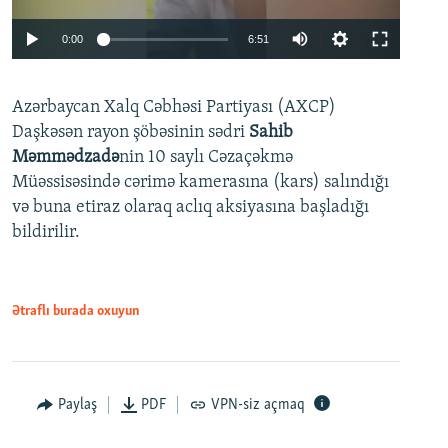
Auto
0:00
6:51
240p
Azərbaycan Xalq Cəbhəsi Partiyası (AXCP)
360p
Daşkəsən rayon şöbəsinin sədri
Sahib
480p
Auto
240p
360p
480p
Məmmədzadə
nin 10 saylı Cəzaçəkmə
720p
Müəssisəsində cərimə kamerasına (kars) salındığı
720p
1080p
və buna etiraz olaraq aclıq aksiyasına başladığı
1080p
bildirilir.
Ətraflı burada oxuyun
Paylaş
PDF
VPN-siz açmaq