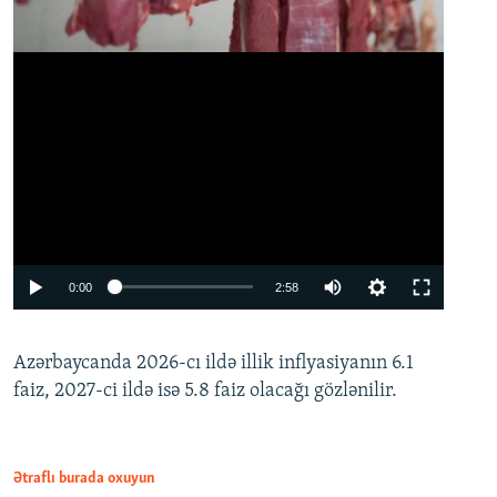
Auto
0:00
2:58
240p
Azərbaycanda 2026-cı ildə illik inflyasiyanın 6.1
360p
faiz, 2027-ci ildə isə 5.8 faiz olacağı gözlənilir.
480p
720p
1080p
Ətraflı burada oxuyun