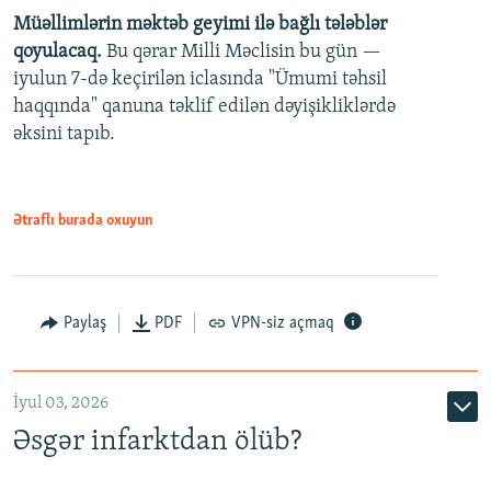
Müəllimlərin məktəb geyimi ilə bağlı tələblər
360p
qoyulacaq.
Bu qərar Milli Məclisin bu gün —
480p
iyulun 7-də keçirilən iclasında "Ümumi təhsil
720p
haqqında" qanuna təklif edilən dəyişikliklərdə
əksini tapıb.
1080p
Ətraflı burada oxuyun
Auto
240p
360p
480p
Paylaş
PDF
VPN-siz açmaq
720p
1080p
İyul 03, 2026
Əsgər infarktdan ölüb?