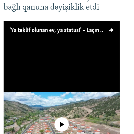
bağlı qanuna dəyişiklik etdi
'Ya təklif olunan ev, ya status!' – Laçın köçkünü: 'Laçından başqa heç hara!'
No media source currently available