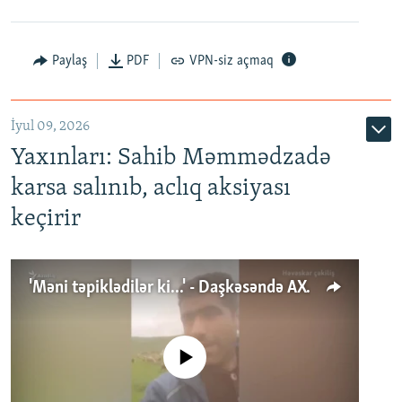
Paylaş
PDF
VPN-siz açmaq
İyul 09, 2026
Yaxınları: Sahib Məmmədzadə
karsa salınıb, aclıq aksiyası
keçirir
'Məni təpiklədilər ki...' - Daşkəsəndə AXCP fəalının yaxınları onun həbsinə etiraz edirlər
No media source currently available