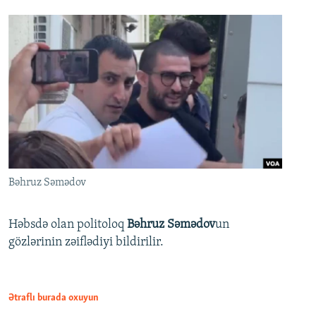
Bəhruz Səmədov
Həbsdə olan politoloq
Bəhruz Səmədov
un
gözlərinin zəiflədiyi bildirilir.
Ətraflı burada oxuyun