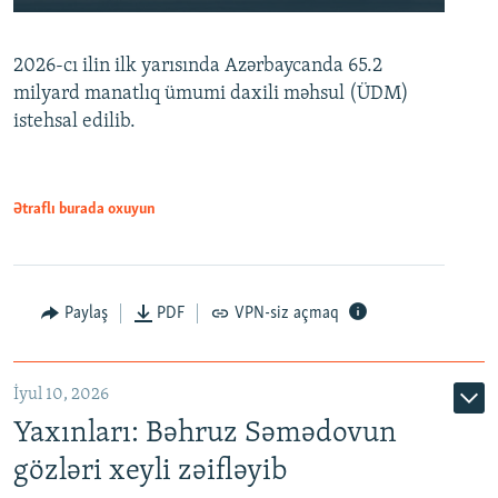
240p
2026-cı ilin ilk yarısında Azərbaycanda 65.2
360p
milyard manatlıq ümumi daxili məhsul (ÜDM)
480p
Auto
240p
360p
480p
istehsal edilib.
720p
720p
1080p
1080p
Ətraflı burada oxuyun
Paylaş
PDF
VPN-siz açmaq
İyul 10, 2026
Yaxınları: Bəhruz Səmədovun
gözləri xeyli zəifləyib