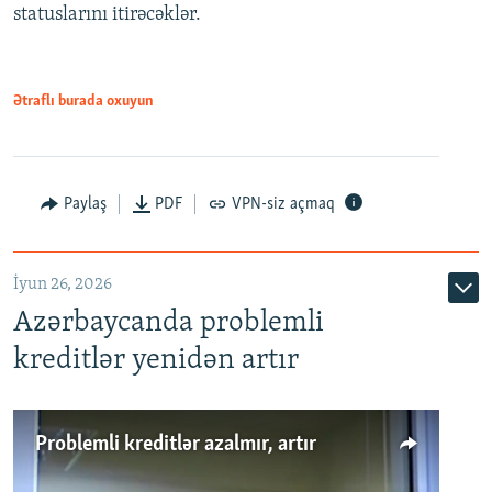
statuslarını itirəcəklər.
1080p
Ətraflı burada oxuyun
Auto
240p
360p
480p
Paylaş
PDF
VPN-siz açmaq
720p
1080p
İyun 26, 2026
Azərbaycanda problemli
kreditlər yenidən artır
Problemli kreditlər azalmır, artır