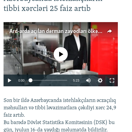
tibbi xərcləri 25 faiz artıb
Ard-arda açılan dərman zavodları ölkənin tələbatını ödəyirmi?
No media source currently available
Auto
0:00
5:23
240p
Son bir ildə Azərbaycanda istehlakçıların
360p
əczaçılıq
məhsulları və tibbi ləvazimatlara çəkdiyi xərc 24,9
480p
Auto
240p
360p
480p
faiz artıb.
720p
Bu barədə Dövlət Statistika Komitəsinin (DSK) bu
720p
1080p
gün, iyulun 16-da yaydığı məlumatda bildirilir.
1080p