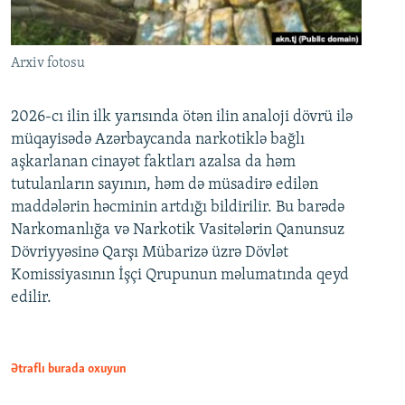
Arxiv fotosu
2026-cı ilin ilk yarısında ötən ilin analoji dövrü ilə
müqayisədə Azərbaycanda narkotiklə bağlı
aşkarlanan cinayət faktları azalsa da həm
tutulanların sayının, həm də müsadirə edilən
maddələrin həcminin artdığı bildirilir. Bu barədə
Narkomanlığa və Narkotik Vasitələrin Qanunsuz
Dövriyyəsinə Qarşı Mübarizə üzrə Dövlət
Komissiyasının İşçi Qrupunun məlumatında qeyd
edilir.
Ətraflı burada oxuyun