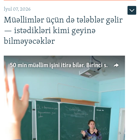
İyul 07, 2026
Müəllimlər üçün də tələblər gəlir
— istədikləri kimi geyinə
bilməyəcəklər
50 min müəllim işini itirə bilər. Birinci sinfə gedənlər azalır