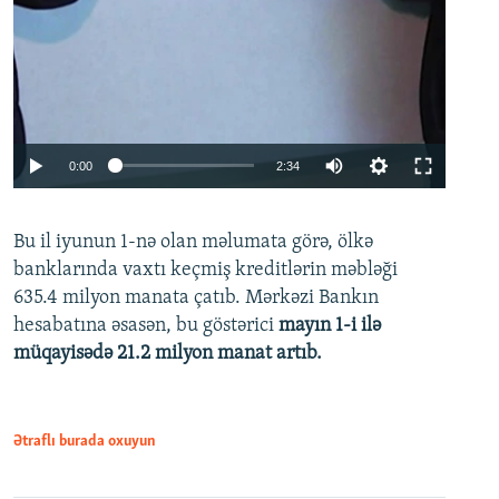
Auto
0:00
2:34
240p
Bu il iyunun 1-nə olan məlumata görə, ölkə
360p
banklarında vaxtı keçmiş kreditlərin məbləği
480p
635.4 milyon manata çatıb. Mərkəzi Bankın
720p
hesabatına əsasən, bu göstərici
mayın 1-i ilə
müqayisədə 21.2 milyon manat artıb.
1080p
Ətraflı burada oxuyun