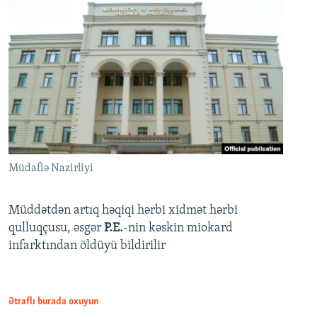
Müdafiə Nazirliyi
Müddətdən artıq həqiqi hərbi xidmət hərbi
qulluqçusu, əsgər
P.E.
-nin kəskin miokard
infarktından öldüyü bildirilir
Ətraflı burada oxuyun