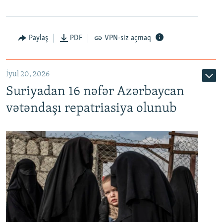
Paylaş
PDF
VPN-siz açmaq
İyul 20, 2026
Auto
240p
360p
480p
Suriyadan 16 nəfər Azərbaycan
720p
1080p
vətəndaşı repatriasiya olunub