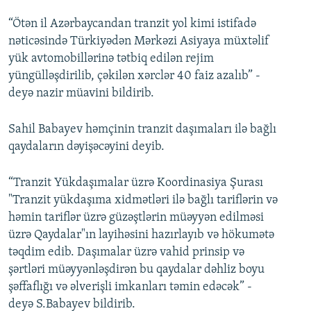
“Ötən il Azərbaycandan tranzit yol kimi istifadə
nəticəsində Türkiyədən Mərkəzi Asiyaya müxtəlif
yük avtomobillərinə tətbiq edilən rejim
yüngülləşdirilib, çəkilən xərclər 40 faiz azalıb” -
deyə nazir müavini bildirib.
Sahil Babayev həmçinin tranzit daşımaları ilə bağlı
qaydaların dəyişəcəyini deyib.
“Tranzit Yükdaşımalar üzrə Koordinasiya Şurası
"Tranzit yükdaşıma xidmətləri ilə bağlı tariflərin və
həmin tariflər üzrə güzəştlərin müəyyən edilməsi
üzrə Qaydalar"ın layihəsini hazırlayıb və hökumətə
təqdim edib. Daşımalar üzrə vahid prinsip və
şərtləri müəyyənləşdirən bu qaydalar dəhliz boyu
şəffaflığı və əlverişli imkanları təmin edəcək” -
deyə S.Babayev bildirib.