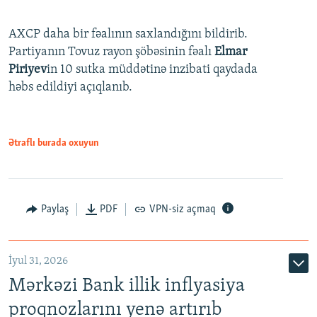
AXCP daha bir fəalının saxlandığını bildirib.
Partiyanın Tovuz rayon şöbəsinin fəalı
Elmar
Piriyev
in 10 sutka müddətinə inzibati qaydada
həbs edildiyi açıqlanıb.
Ətraflı burada oxuyun
Paylaş
PDF
VPN-siz açmaq
İyul 31, 2026
Mərkəzi Bank illik inflyasiya
proqnozlarını yenə artırıb