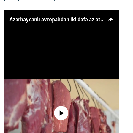
Azərbaycanlı avropalıdan iki dəfə az ət yeyir, amma... 'Qiymət artımı qaçılmazdır'
No media source currently available