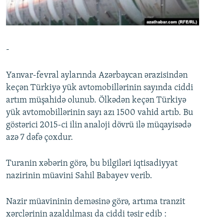
İNFOQRAFIKA
AZƏRBAYCAN ƏDƏBIYYATI KITABXANASI
MISSIYAMIZ
BIZI IZLƏ
KARIKATURA
İSLAM VƏ DEMOKRATIYA
PEŞƏ ETIKASI VƏ JURNALISTIKA STANDARTLARIMIZ
İZ - MƏDƏNIYYƏT PROQRAMI
MATERIALLARIMIZDAN ISTIFADƏ
-
AZADLIQRADIOSU MOBIL TELEFONUNUZDA
RFE/RL-in bütün saytları
Yanvar-fevral aylarında Azərbaycan ərazisindən
BIZIMLƏ ƏLAQƏ
keçən Türkiyə yük avtomobillərinin sayında ciddi
XƏBƏR BÜLLETENLƏRIMIZ
artım müşahidə olunub. Ölkədən keçən Türkiyə
yük avtomobillərinin sayı azı 1500 vahid artıb. Bu
göstərici 2015-ci ilin analoji dövrü ilə müqayisədə
azə 7 dəfə çoxdur.
Turanin xəbərin görə, bu bilgiləri iqtisadiyyat
nazirinin müavini Sahil Babayev verib.
Nazir müavininin deməsinə görə, artıma tranzit
xərclərinin azaldılması da ciddi təsir edib :