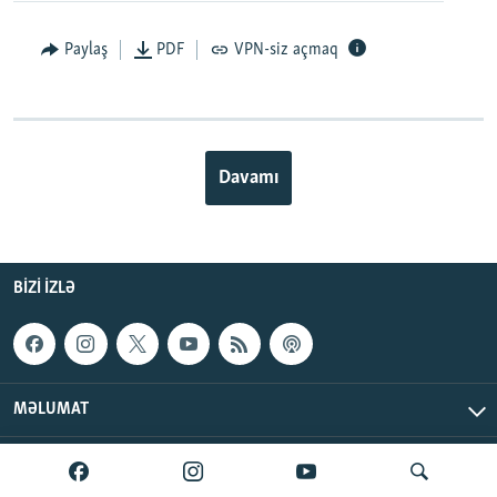
Paylaş
PDF
VPN-siz açmaq
Davamı
BIZI IZLƏ
MƏLUMAT
AzadlıqRadiosu © 2026 Inc. | Bütün hüquqlar qorunur