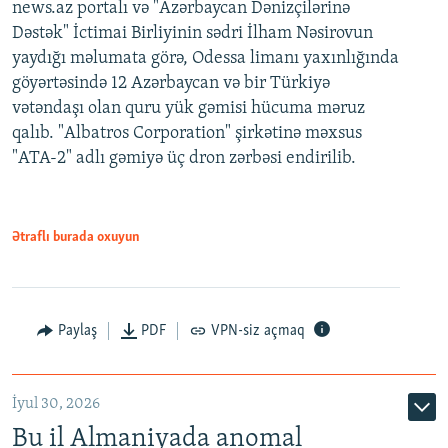
news.az portalı və "Azərbaycan Dənizçilərinə
Dəstək" İctimai Birliyinin sədri İlham Nəsirovun
yaydığı məlumata görə, Odessa limanı yaxınlığında
göyərtəsində 12 Azərbaycan və bir Türkiyə
vətəndaşı olan quru yük gəmisi hücuma məruz
qalıb. "Albatros Corporation" şirkətinə məxsus
"ATA-2" adlı gəmiyə üç dron zərbəsi endirilib.
Ətraflı burada oxuyun
Paylaş
PDF
VPN-siz açmaq
İyul 30, 2026
Bu il Almaniyada anomal