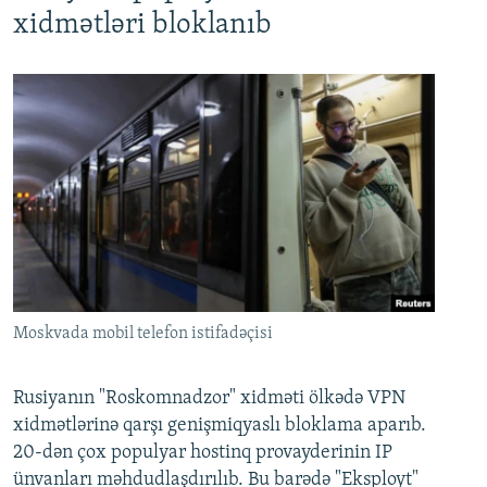
xidmətləri bloklanıb
Moskvada mobil telefon istifadəçisi
Rusiyanın "Roskomnadzor" xidməti ölkədə VPN
xidmətlərinə qarşı genişmiqyaslı bloklama aparıb.
20-dən çox populyar hostinq provayderinin IP
ünvanları məhdudlaşdırılıb. Bu barədə "Eksployt"