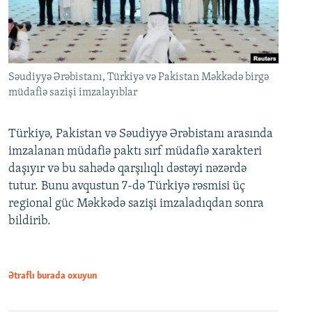
Səudiyyə Ərəbistanı, Türkiyə və Pakistan Məkkədə birgə
müdafiə sazişi imzalayıblar
Türkiyə, Pakistan və Səudiyyə Ərəbistanı arasında
imzalanan müdafiə paktı sırf müdafiə xarakteri
daşıyır və bu sahədə qarşılıqlı dəstəyi nəzərdə
tutur. Bunu avqustun 7-də Türkiyə rəsmisi üç
regional güc Məkkədə sazişi imzaladıqdan sonra
bildirib.
Ətraflı burada oxuyun