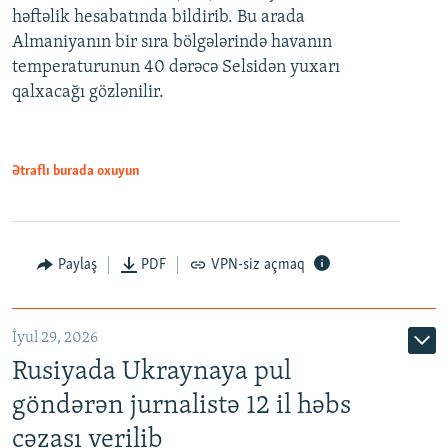
həftəlik hesabatında bildirib. Bu arada
Almaniyanın bir sıra bölgələrində havanın
temperaturunun 40 dərəcə Selsidən yuxarı
qalxacağı gözlənilir.
Ətraflı burada oxuyun
Paylaş
PDF
VPN-siz açmaq
İyul 29, 2026
Rusiyada Ukraynaya pul
göndərən jurnalistə 12 il həbs
cəzası verilib