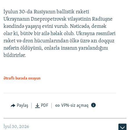
İyulun 30-da Rusiyanın ballistik raketi
Ukraynanın Dnepropetrovsk vilayətinin Radiuşne
kəndində yaşayış evini vurub. Nəticədə, demək
olar ki, bütöv bir ailə həlak olub. Ukrayna rəsmiləri
raket və dron hücumlarından ölkə üzrə azı doqquz
nəfərin öldüyünü, onlarla insanın yaralandığını
bildirirlər.
Ətraflı burada oxuyun
Paylaş
PDF
VPN-siz açmaq
İyul 30, 2026