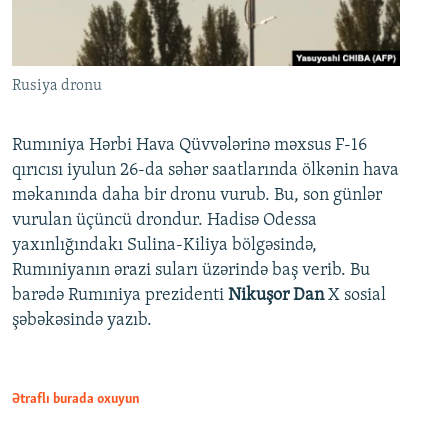
Rusiya dronu
Rumıniya Hərbi Hava Qüvvələrinə məxsus F-16
qırıcısı iyulun 26-da səhər saatlarında ölkənin hava
məkanında daha bir dronu vurub. Bu, son günlər
vurulan üçüncü drondur. Hadisə Odessa
yaxınlığındakı Sulina-Kiliya bölgəsində,
Rumıniyanın ərazi suları üzərində baş verib. Bu
barədə Rumıniya prezidenti
Nikuşor Dan
X sosial
şəbəkəsində yazıb.
Ətraflı burada oxuyun