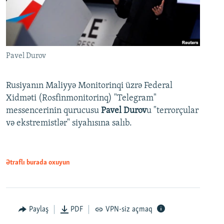
Pavel Durov
Rusiyanın Maliyyə Monitorinqi üzrə Federal
Xidməti (Rosfinmonitorinq) "Telegram"
messencerinin qurucusu
Pavel Durov
u "terrorçular
və ekstremistlər" siyahısına salıb.
Ətraflı burada oxuyun
Paylaş
PDF
VPN-siz açmaq