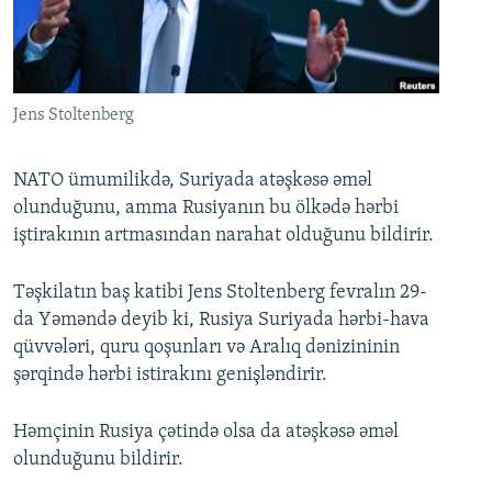
İNFOQRAFIKA
AZƏRBAYCAN ƏDƏBIYYATI KITABXANASI
MISSIYAMIZ
BIZI IZLƏ
KARIKATURA
İSLAM VƏ DEMOKRATIYA
PEŞƏ ETIKASI VƏ JURNALISTIKA STANDARTLARIMIZ
İZ - MƏDƏNIYYƏT PROQRAMI
MATERIALLARIMIZDAN ISTIFADƏ
Jens Stoltenberg
AZADLIQRADIOSU MOBIL TELEFONUNUZDA
RFE/RL-in bütün saytları
BIZIMLƏ ƏLAQƏ
NATO ümumilikdə, Suriyada atəşkəsə əməl
olunduğunu, amma Rusiyanın bu ölkədə hərbi
XƏBƏR BÜLLETENLƏRIMIZ
iştirakının artmasından narahat olduğunu bildirir.
Təşkilatın baş katibi Jens Stoltenberg fevralın 29-
da Yəməndə deyib ki, Rusiya Suriyada hərbi-hava
qüvvələri, quru qoşunları və Aralıq dənizininin
şərqində hərbi istirakını genişləndirir.
Həmçinin Rusiya çətində olsa da atəşkəsə əməl
olunduğunu bildirir.