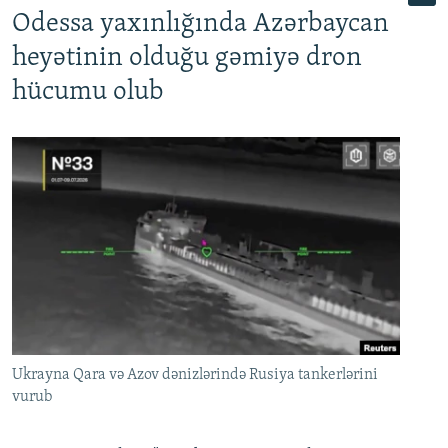
Odessa yaxınlığında Azərbaycan
heyətinin olduğu gəmiyə dron
hücumu olub
Ukrayna Qara və Azov dənizlərində Rusiya tankerlərini
vurub