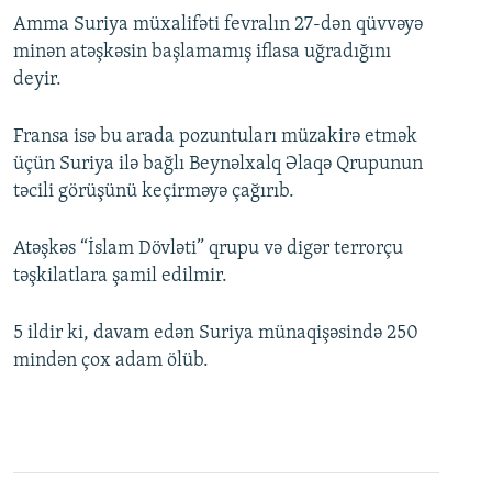
Amma Suriya müxalifəti fevralın 27-dən qüvvəyə
minən atəşkəsin başlamamış iflasa uğradığını
deyir.
Fransa isə bu arada pozuntuları müzakirə etmək
üçün Suriya ilə bağlı Beynəlxalq Əlaqə Qrupunun
təcili görüşünü keçirməyə çağırıb.
Atəşkəs “İslam Dövləti” qrupu və digər terrorçu
təşkilatlara şamil edilmir.
5 ildir ki, davam edən Suriya münaqişəsində 250
mindən çox adam ölüb.