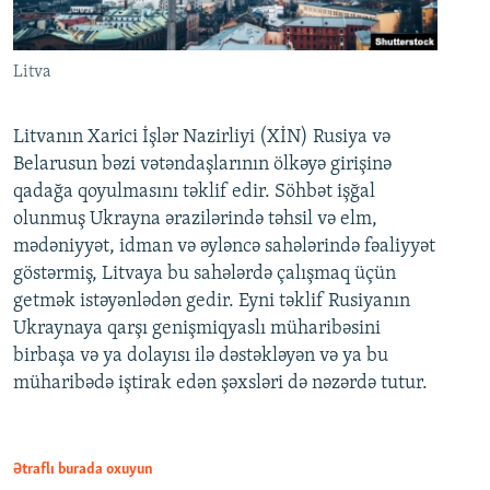
Litva
Litvanın Xarici İşlər Nazirliyi (XİN) Rusiya və
Belarusun bəzi vətəndaşlarının ölkəyə girişinə
qadağa qoyulmasını təklif edir. Söhbət işğal
olunmuş Ukrayna ərazilərində təhsil və elm,
mədəniyyət, idman və əyləncə sahələrində fəaliyyət
göstərmiş, Litvaya bu sahələrdə çalışmaq üçün
getmək istəyənlədən gedir. Eyni təklif Rusiyanın
Ukraynaya qarşı genişmiqyaslı müharibəsini
birbaşa və ya dolayısı ilə dəstəkləyən və ya bu
müharibədə iştirak edən şəxsləri də nəzərdə tutur.
Ətraflı burada oxuyun