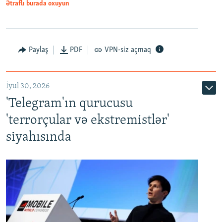
Ətraflı burada oxuyun
Paylaş
PDF
VPN-siz açmaq
İyul 30, 2026
'Telegram'ın qurucusu
'terrorçular və ekstremistlər'
siyahısında