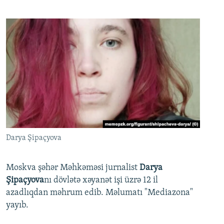
Darya Şipaçyova
Moskva şəhər Məhkəməsi jurnalist
Darya
Şipaçyova
nı dövlətə xəyanət işi üzrə 12 il
azadlıqdan məhrum edib. Məlumatı "Mediazona"
yayıb.