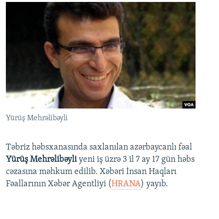
Yürüş Mehrəlibəyli
Təbriz həbsxanasında saxlanılan azərbaycanlı fəal
Yürüş Mehrəlibəyli
yeni iş üzrə 3 il 7 ay 17 gün həbs
cəzasına məhkum edilib. Xəbəri İnsan Haqları
Fəallarının Xəbər Agentliyi (
HRANA
) yayıb.