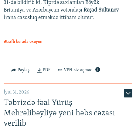
31-də bildirib ki, Kiprdə saxlanılan Böyük
Britaniya və Azərbaycan vətəndaşı
Rəşad Sultanov
İrana casusluq etməkdə ittiham olunur.
Ətraflı burada oxuyun
Paylaş
PDF
VPN-siz açmaq
İyul 31, 2026
Təbrizdə fəal Yürüş
Mehrəlibəyliyə yeni həbs cəzası
verilib