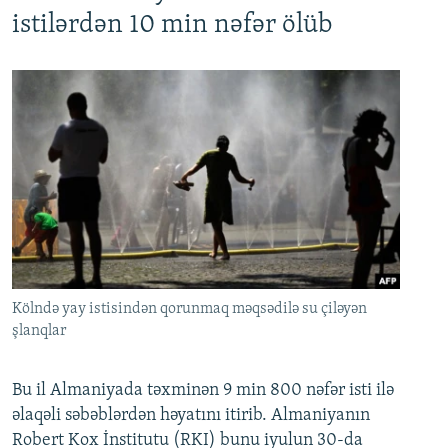
istilərdən 10 min nəfər ölüb
Kölndə yay istisindən qorunmaq məqsədilə su çiləyən
şlanqlar
Bu il Almaniyada təxminən 9 min 800 nəfər isti ilə
əlaqəli səbəblərdən həyatını itirib. Almaniyanın
Robert Kox İnstitutu (RKI) bunu iyulun 30-da