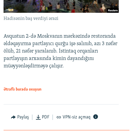
Hadisənin baş verdiyi ərazi
Avqustun 2-də Moskvanın mərkəzində restoranda
əldəqayırma partlayıcı qurğu işə salınıb, azı 3 nəfər
ölüb, 21 nəfər yaralanıb. İstintaq orqanları
partlayışın arxasında kimin dayandığını
müəyyənləşdirməyə çalışır.
Ətraflı burada oxuyun
Paylaş
PDF
VPN-siz açmaq