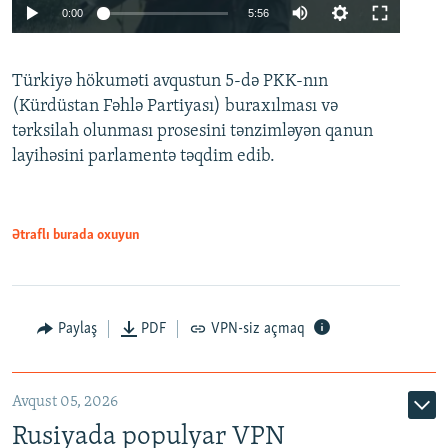
Auto
0:00
5:56
240p
Türkiyə hökuməti avqustun 5-də PKK-nın
360p
(Kürdüstan Fəhlə Partiyası) buraxılması və
480p
Auto
240p
360p
480p
tərksilah olunması prosesini tənzimləyən qanun
720p
layihəsini parlamentə təqdim edib.
720p
1080p
1080p
Ətraflı burada oxuyun
Paylaş
PDF
VPN-siz açmaq
Avqust 05, 2026
Rusiyada populyar VPN