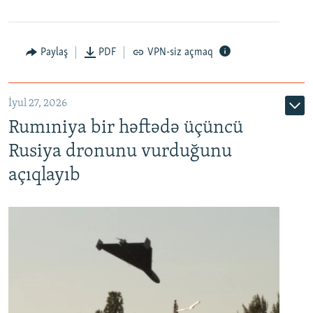
Paylaş
PDF
VPN-siz açmaq
İyul 27, 2026
Rumıniya bir həftədə üçüncü
Rusiya dronunu vurduğunu
açıqlayıb