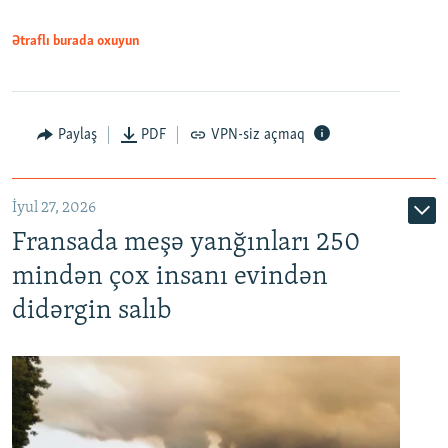
Ətraflı burada oxuyun
Paylaş
PDF
VPN-siz açmaq
İyul 27, 2026
Fransada meşə yanğınları 250
mindən çox insanı evindən
didərgin salıb