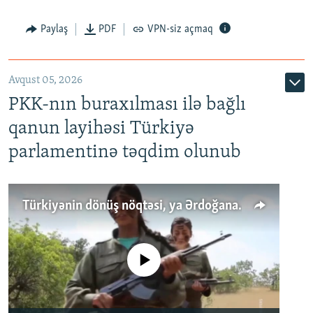
Paylaş
PDF
VPN-siz açmaq
Avqust 05, 2026
PKK-nın buraxılması ilə bağlı
qanun layihəsi Türkiyə
parlamentinə təqdim olunub
Türkiyənin dönüş nöqtəsi, ya Ərdoğana üçüncü şans: PKK ilə qəfil barışıq nə deməkdir?
No media source currently available