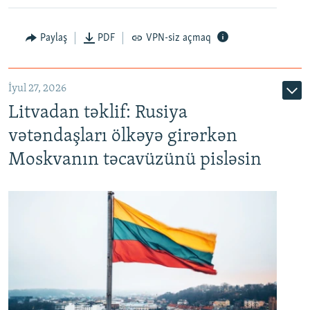
Paylaş
PDF
VPN-siz açmaq
İyul 27, 2026
Litvadan təklif: Rusiya
vətəndaşları ölkəyə girərkən
Moskvanın təcavüzünü pisləsin