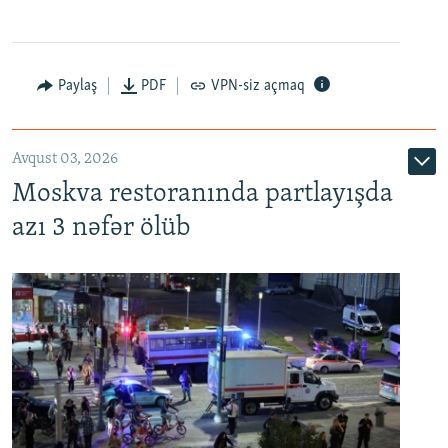
Paylaş
PDF
VPN-siz açmaq
Avqust 03, 2026
Moskva restoranında partlayışda
azı 3 nəfər ölüb