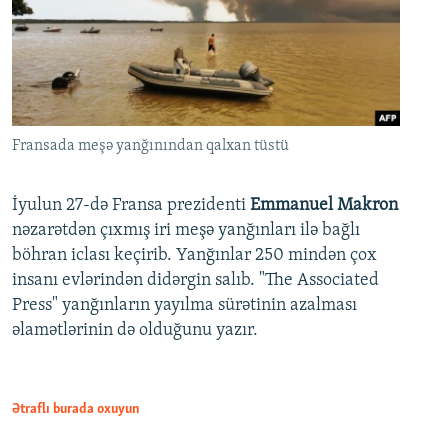
Fransada meşə yanğınından qalxan tüstü
İyulun 27-də Fransa prezidenti
Emmanuel Makron
nəzarətdən çıxmış iri meşə yanğınları ilə bağlı
böhran iclası keçirib. Yanğınlar 250 mindən çox
insanı evlərindən didərgin salıb. "The Associated
Press" yanğınların yayılma sürətinin azalması
əlamətlərinin də olduğunu yazır.
Ətraflı burada oxuyun