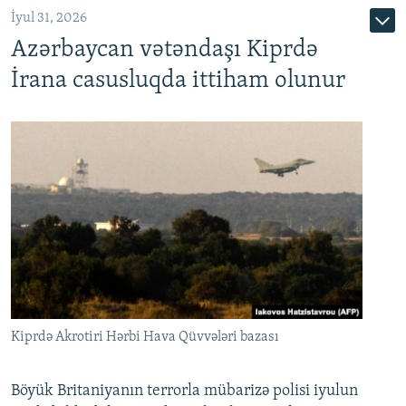
İyul 31, 2026
Azərbaycan vətəndaşı Kiprdə
İrana casusluqda ittiham olunur
Kiprdə Akrotiri Hərbi Hava Qüvvələri bazası
Böyük Britaniyanın terrorla mübarizə polisi iyulun