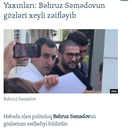
Yaxınları: Bəhruz Səmədovun
gözləri xeyli zəifləyib
Bəhruz Səmədov
Həbsdə olan politoloq
Bəhruz Səmədov
un
gözlərinin zəiflədiyi bildirilir.