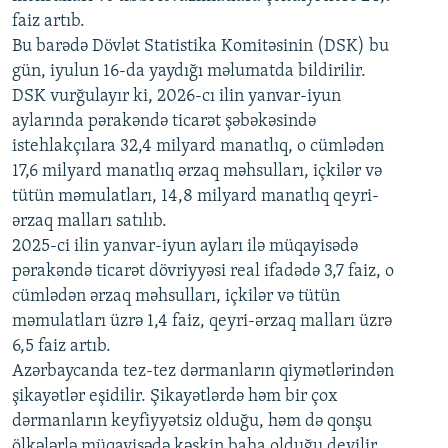
480p
Auto
240p
360p
480p
faiz artıb.
720p
Bu barədə Dövlət Statistika Komitəsinin (DSK) bu
720p
1080p
gün, iyulun 16-da yaydığı məlumatda bildirilir.
1080p
DSK vurğulayır ki, 2026-cı ilin yanvar-iyun
aylarında pərakəndə ticarət şəbəkəsində
istehlakçılara 32,4 milyard manatlıq, o cümlədən
17,6 milyard manatlıq ərzaq məhsulları, içkilər və
tütün məmulatları, 14,8 milyard manatlıq qeyri-
ərzaq malları satılıb.
2025-ci ilin yanvar-iyun ayları ilə müqayisədə
pərakəndə ticarət dövriyyəsi real ifadədə 3,7 faiz, o
cümlədən ərzaq məhsulları, içkilər və tütün
məmulatları üzrə 1,4 faiz, qeyri-ərzaq malları üzrə
6,5 faiz artıb.
Azərbaycanda tez-tez dərmanların qiymətlərindən
şikayətlər eşidilir. Şikayətlərdə həm bir çox
dərmanların keyfiyyətsiz olduğu, həm də qonşu
ölkələrlə müqayisədə kəskin baha olduğu deyilir.