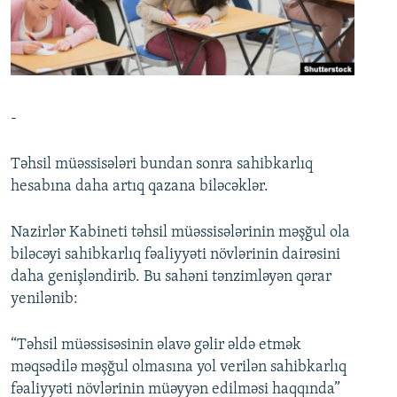
İNFOQRAFIKA
AZƏRBAYCAN ƏDƏBIYYATI KITABXANASI
MISSIYAMIZ
BIZI IZLƏ
KARIKATURA
İSLAM VƏ DEMOKRATIYA
PEŞƏ ETIKASI VƏ JURNALISTIKA STANDARTLARIMIZ
İZ - MƏDƏNIYYƏT PROQRAMI
MATERIALLARIMIZDAN ISTIFADƏ
AZADLIQRADIOSU MOBIL TELEFONUNUZDA
RFE/RL-in bütün saytları
-
BIZIMLƏ ƏLAQƏ
Təhsil müəssisələri bundan sonra sahibkarlıq
XƏBƏR BÜLLETENLƏRIMIZ
hesabına daha artıq qazana biləcəklər.
Nazirlər Kabineti təhsil müəssisələrinin məşğul ola
biləcəyi sahibkarlıq fəaliyyəti növlərinin dairəsini
daha genişləndirib. Bu sahəni tənzimləyən qərar
yenilənib:
“Təhsil müəssisəsinin əlavə gəlir əldə etmək
məqsədilə məşğul olmasına yol verilən sahibkarlıq
fəaliyyəti növlərinin müəyyən edilməsi haqqında”