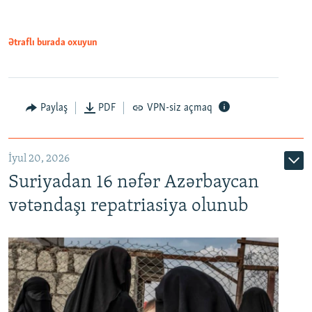
720p
1080p
Ətraflı burada oxuyun
Paylaş
PDF
VPN-siz açmaq
İyul 20, 2026
Auto
240p
360p
480p
Suriyadan 16 nəfər Azərbaycan
720p
1080p
vətəndaşı repatriasiya olunub