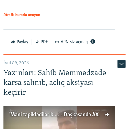
Ətraflı burada oxuyun
Paylaş
PDF
VPN-siz açmaq
İyul 09, 2026
Yaxınları: Sahib Məmmədzadə
karsa salınıb, aclıq aksiyası
keçirir
'Məni təpiklədilər ki...' - Daşkəsəndə AXCP fəalının yaxınları onun həbsinə etiraz edirlər