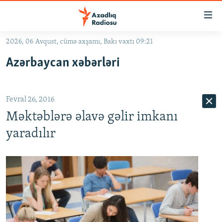
Keçid
linkləri
Əsas
2026, 06 Avqust, cümə axşamı, Bakı vaxtı 09:21
məzmuna
GÜNDƏM
Azərbaycan xəbərləri
qayıt
#İZAHLA
Əsas
KORRUPSIOMETR
naviqasiyaya
Fevral 26, 2016
qayıt
#ƏSLINDƏ
Axtarışa
Məktəblərə əlavə gəlir imkanı
FƏRQƏ BAX
keç
yaradılır
QANUNI DOĞRU
ARAŞDIRMA
MULTIMEDIA
RADIO ARXIV
VIDEO
HAQQIMIZDA
FOTOQALEREYA
OXU ZALI