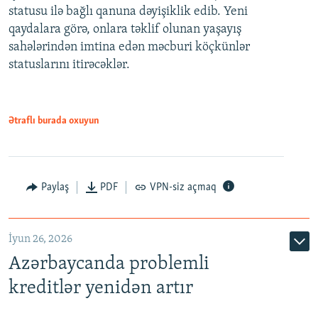
statusu ilə bağlı qanuna dəyişiklik edib. Yeni
480p
qaydalara görə, onlara təklif olunan yaşayış
720p
sahələrindən imtina edən məcburi köçkünlər
statuslarını itirəcəklər.
1080p
Ətraflı burada oxuyun
Auto
240p
360p
480p
Paylaş
PDF
VPN-siz açmaq
720p
1080p
İyun 26, 2026
Azərbaycanda problemli
kreditlər yenidən artır