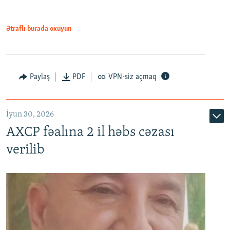
Ətraflı burada oxuyun
Paylaş
PDF
VPN-siz açmaq
İyun 30, 2026
AXCP fəalına 2 il həbs cəzası
verilib