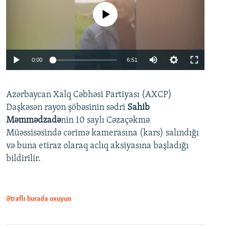
No media source currently available
Auto
0:00
6:51
240p
Azərbaycan Xalq Cəbhəsi Partiyası (AXCP)
360p
Daşkəsən rayon şöbəsinin sədri
Sahib
480p
Auto
240p
360p
480p
Məmmədzadə
nin 10 saylı Cəzaçəkmə
720p
Müəssisəsində cərimə kamerasına (kars) salındığı
720p
1080p
və buna etiraz olaraq aclıq aksiyasına başladığı
1080p
bildirilir.
Ətraflı burada oxuyun