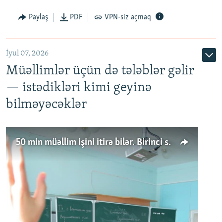
Paylaş
PDF
VPN-siz açmaq
İyul 07, 2026
Müəllimlər üçün də tələblər gəlir
— istədikləri kimi geyinə
bilməyəcəklər
50 min müəllim işini itirə bilər. Birinci sinfə gedənlər azalır