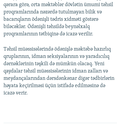
qərara görə, orta məktəblər dövlətin ümumi təhsil
proqramlarında nəzərdə tutulmayan bilik və
bacarıqların ödənişli tədris xidməti göstərə
biləcəklər. Ödənişli təhsildə beynəlxalq
proqramlarının tətbiqinə də icazə verilir.
Təhsil müəssisələrində ödənişlə məktəbə hazırlıq
qruplarının, idman seksiyalarının və yaradıcılıq
dərnəklərinin təşkili də mümkün olacaq. Yeni
qaydalar təhsil müəssisələrinin idman zalları və
meydançalarından dərsdənkənar digər tədbirlərin
həyata keçirilməsi üçün istifadə edilməsinə də
icazə verir.