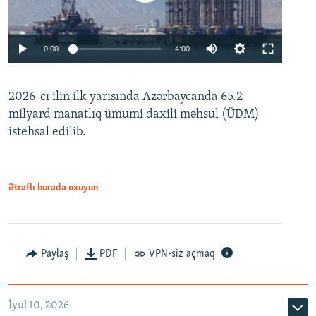
Auto
0:00
4:00
240p
2026-cı ilin ilk yarısında Azərbaycanda 65.2
360p
milyard manatlıq ümumi daxili məhsul (ÜDM)
480p
Auto
240p
360p
480p
istehsal edilib.
720p
720p
1080p
1080p
Ətraflı burada oxuyun
Paylaş
PDF
VPN-siz açmaq
İyul 10, 2026