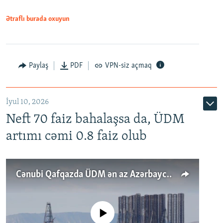
Ətraflı burada oxuyun
Paylaş
PDF
VPN-siz açmaq
İyul 10, 2026
Neft 70 faiz bahalaşsa da, ÜDM
artımı cəmi 0.8 faiz olub
Cənubi Qafqazda ÜDM ən az Azərbaycanda artır: Qonşuları niyə Bakını qabaqlaya bilir?
No media source currently available