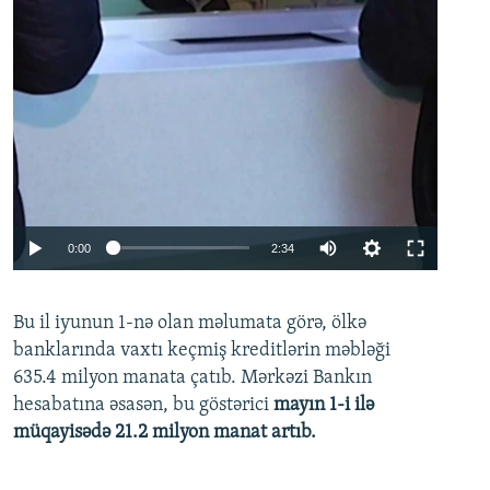
Auto
0:00
2:34
240p
Bu il iyunun 1-nə olan məlumata görə, ölkə
360p
banklarında vaxtı keçmiş kreditlərin məbləği
480p
635.4 milyon manata çatıb. Mərkəzi Bankın
720p
hesabatına əsasən, bu göstərici
mayın 1-i ilə
müqayisədə 21.2 milyon manat artıb.
1080p