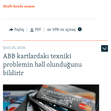
Ətraflı burada oxuyun
Auto
240p
360p
480p
Paylaş
PDF
VPN-siz açmaq
720p
1080p
İyun 25, 2026
ABB kartlardakı texniki
problemin həll olunduğunu
bildirir