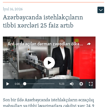
İyul 16, 2026
Azərbaycanda istehlakçıların
tibbi xərcləri 25 faiz artıb
Ard-arda açılan dərman zavodları ölkənin tələbatını ödəyirmi?
No media source currently available
Auto
0:00
5:23
240p
Son bir ildə Azərbaycanda istehlakçıların
360p
əczaçılıq
məhsulları və tibbi ləvazimatlara çəkdiyi xərc 24,9