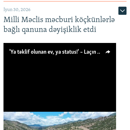
İyun 30, 2026
Milli Məclis məcburi köçkünlərlə
bağlı qanuna dəyişiklik etdi
'Ya təklif olunan ev, ya status!' – Laçın köçkünü: 'Laçından başqa heç hara!'