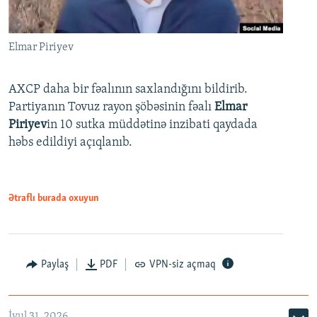
Elmar Piriyev
AXCP daha bir fəalının saxlandığını bildirib.
Partiyanın Tovuz rayon şöbəsinin fəalı
Elmar
Piriyev
in 10 sutka müddətinə inzibati qaydada
həbs edildiyi açıqlanıb.
Ətraflı burada oxuyun
Paylaş
PDF
VPN-siz açmaq
İyul 31, 2026