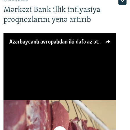
Mərkəzi Bank illik inflyasiya
proqnozlarını yenə artırıb
Azərbaycanlı avropalıdan iki dəfə az ət yeyir, amma... 'Qiymət artımı qaçılmazdır'