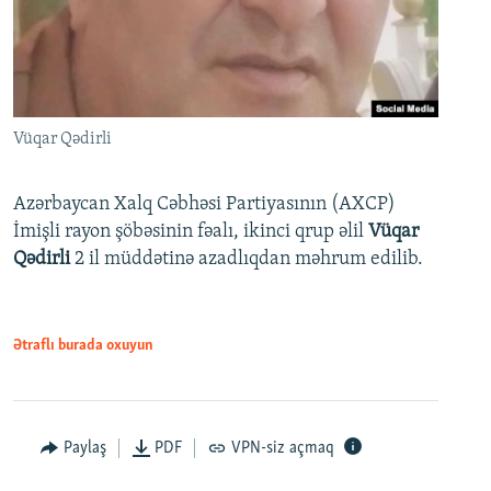
Vüqar Qədirli
Azərbaycan Xalq Cəbhəsi Partiyasının (AXCP)
İmişli rayon şöbəsinin fəalı, ikinci qrup əlil
Vüqar
Qədirli
2 il müddətinə azadlıqdan məhrum edilib.
Ətraflı burada oxuyun
Paylaş
PDF
VPN-siz açmaq