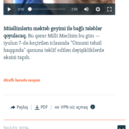
Auto
0:00
2:58
240p
Müəllimlərin məktəb geyimi ilə bağlı tələblər
360p
qoyulacaq.
Bu qərar Milli Məclisin bu gün —
480p
iyulun 7-də keçirilən iclasında "Ümumi təhsil
720p
haqqında" qanuna təklif edilən dəyişikliklərdə
əksini tapıb.
1080p
Ətraflı burada oxuyun
Auto
240p
360p
480p
Paylaş
PDF
VPN-siz açmaq
720p
1080p
İyul 03, 2026