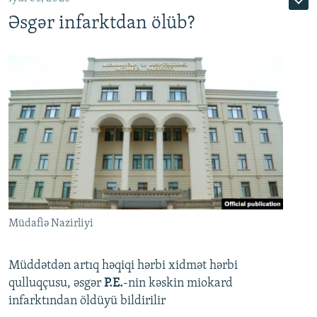
Əsgər infarktdan ölüb?
Müdafiə Nazirliyi
Müddətdən artıq həqiqi hərbi xidmət hərbi
qulluqçusu, əsgər
P.E.
-nin kəskin miokard
infarktından öldüyü bildirilir