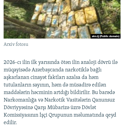
Arxiv fotosu
2026-cı ilin ilk yarısında ötən ilin analoji dövrü ilə
müqayisədə Azərbaycanda narkotiklə bağlı
aşkarlanan cinayət faktları azalsa da həm
tutulanların sayının, həm də müsadirə edilən
maddələrin həcminin artdığı bildirilir. Bu barədə
Narkomanlığa və Narkotik Vasitələrin Qanunsuz
Dövriyyəsinə Qarşı Mübarizə üzrə Dövlət
Komissiyasının İşçi Qrupunun məlumatında qeyd
edilir.