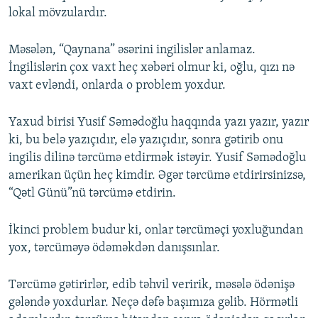
lokal mövzulardır.
Məsələn, “Qaynana” əsərini ingilislər anlamaz.
İngilislərin çox vaxt heç xəbəri olmur ki, oğlu, qızı nə
vaxt evləndi, onlarda o problem yoxdur.
Yaxud birisi Yusif Səmədoğlu haqqında yazı yazır, yazır
ki, bu belə yazıçıdır, elə yazıçıdır, sonra gətirib onu
ingilis dilinə tərcümə etdirmək istəyir. Yusif Səmədoğlu
amerikan üçün heç kimdir. Əgər tərcümə etdirirsinizsə,
“Qətl Günü”nü tərcümə etdirin.
İkinci problem budur ki, onlar tərcüməçi yoxluğundan
yox, tərcüməyə ödəməkdən danışsınlar.
​Tərcümə gətirirlər, edib təhvil veririk, məsələ ödənişə
gələndə yoxdurlar. Neçə dəfə başımıza gəlib. Hörmətli