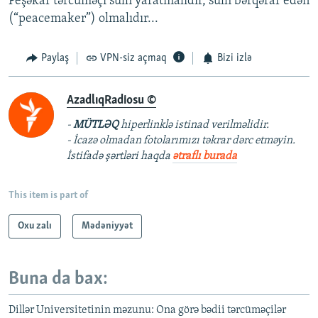
Peşəkar tərcüməçi sülh yaratmalıdır, sülh bərqərar edən
(“peacemaker”) olmalıdır...
Paylaş
VPN-siz açmaq
Bizi izlə
AzadlıqRadiosu ©
-
MÜTLƏQ
hiperlinklə istinad verilməlidir.
- İcazə olmadan fotolarımızı təkrar dərc etməyin.
İstifadə şərtləri haqda
ətraflı burada
This item is part of
Oxu zalı
Mədəniyyət
Buna da bax:
Dillər Universitetinin məzunu: Ona görə bədii tərcüməçilər