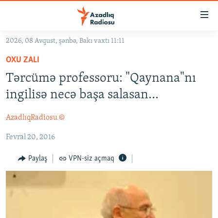
Keçid
linkləri
Əsas
2026, 08 Avqust, şənbə, Bakı vaxtı 11:11
məzmuna
GÜNDƏM
OXU ZALI
qayıt
#İZAHLA
Əsas
Tərcümə professoru: "Qaynana"nı
KORRUPSIOMETR
naviqasiyaya
ingilisə necə başa salasan...
qayıt
#ƏSLINDƏ
Axtarışa
AzadlıqRadiosu ©
FƏRQƏ BAX
keç
Fevral 20, 2016
QANUNI DOĞRU
ARAŞDIRMA
Paylaş
VPN-siz açmaq
MULTIMEDIA
RADIO ARXIV
VIDEO
HAQQIMIZDA
FOTOQALEREYA
OXU ZALI