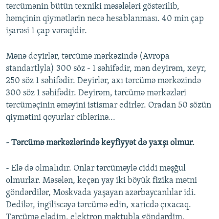
tərcümənin bütün texniki məsələləri göstərilib,
həmçinin qiymətlərin necə hesablanması. 40 min çap
işarəsi 1 çap vərəqidir.
Mənə deyirlər, tərcümə mərkəzində (Avropa
standartlyla) 300 söz - 1 səhifədir, mən deyirəm, xeyr,
250 söz 1 səhifədir. Deyirlər, axı tərcümə mərkəzində
300 söz 1 səhifədir. Deyirəm, tərcümə mərkəzləri
tərcüməçinin əməyini istismar edirlər. Oradan 50 sözün
qiymətini qoyurlar ciblərinə...
- Tərcümə mərkəzlərində keyfiyyət də yaxşı olmur.
- Elə də olmalıdır. Onlar tərcüməylə ciddi məşğul
olmurlar. Məsələn, keçən yay iki böyük fizika mətni
göndərdilər, Moskvada yaşayan azərbaycanlılar idi.
Dedilər, ingiliscəyə tərcümə edin, xaricdə çıxacaq.
Tərcümə elədim, elektron məktubla göndərdim,