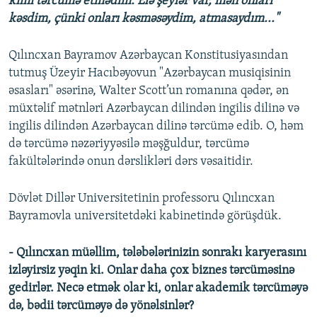
kimi tərcümə etmədim. Elə şeylər var, mən onları
kəsdim, çünki onları kəsməsəydim, atmasaydım..."
Qılıncxan Bayramov Azərbaycan Konstitusiyasından
tutmuş Üzeyir Hacıbəyovun "Azərbaycan musiqisinin
əsasları" əsərinə, Walter Scott’un romanına qədər, ən
müxtəlif mətnləri Azərbaycan dilindən ingilis dilinə və
ingilis dilindən Azərbaycan dilinə tərcümə edib. O, həm
də tərcümə nəzəriyyəsilə məşğuldur, tərcümə
fakültələrində onun dərslikləri dərs vəsaitidir.
Dövlət Dillər Universitetinin professoru Qılıncxan
Bayramovla universitetdəki kabinetində görüşdük.
- Qılıncxan müəllim, tələbələrinizin sonrakı karyerasını
izləyirsiz yəqin ki. Onlar daha çox biznes tərcüməsinə
gedirlər. Necə etmək olar ki, onlar akademik tərcüməyə
də, bədii tərcüməyə də yönəlsinlər?