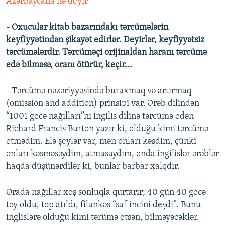
Azərbaycana nə deyir
- Oxucular kitab bazarındakı tərcümələrin
keyfiyyətindən şikayət edirlər. Deyirlər, keyfiyyətsiz
tərcümələrdir. Tərcüməçi orijinaldan haranı tərcümə
edə bilməsə, oranı ötürür, keçir...
- Tərcümə nəzəriyyəsində buraxmaq və artırmaq
(omission and addition) prinsipi var. Ərəb dilindən
“1001 gecə nağılları”nı ingilis dilinə tərcümə edən
Richard Francis Burton yazır ki, olduğu kimi tərcümə
etmədim. Elə şeylər var, mən onları kəsdim, çünki
onları kəsməsəydim, atmasaydım, onda ingilislər ərəblər
haqda düşünərdilər ki, bunlar barbar xalqdır.
Orada nağıllar xoş sonluqla qurtarır; 40 gün 40 gecə
toy oldu, top atıldı, filankəs “saf incini deşdi”. Bunu
inglislərə olduğu kimi tərümə etsən, bilməyəcəklər.