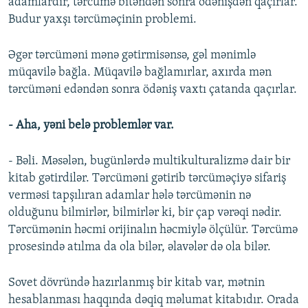
adamlardır, tərcümə bitəndən sonra ödənişdən qaçırlar.
Budur yaxşı tərcüməçinin problemi.
Əgər tərcüməni mənə gətirmisənsə, gəl mənimlə
müqavilə bağla. Müqavilə bağlamırlar, axırda mən
tərcüməni edəndən sonra ödəniş vaxtı çatanda qaçırlar.
- Aha, yəni belə problemlər var.
- Bəli. Məsələn, bugünlərdə multikulturalizmə dair bir
kitab gətirdilər. Tərcüməni gətirib tərcüməçiyə sifariş
verməsi tapşılıran adamlar hələ tərcümənin nə
olduğunu bilmirlər, bilmirlər ki, bir çap vərəqi nədir.
Tərcümənin həcmi orijinalın həcmiylə ölçülür. Tərcümə
prosesində atılma da ola bilər, əlavələr də ola bilər.
Sovet dövründə hazırlanmış bir kitab var, mətnin
hesablanması haqqında dəqiq məlumat kitabıdır. Orada