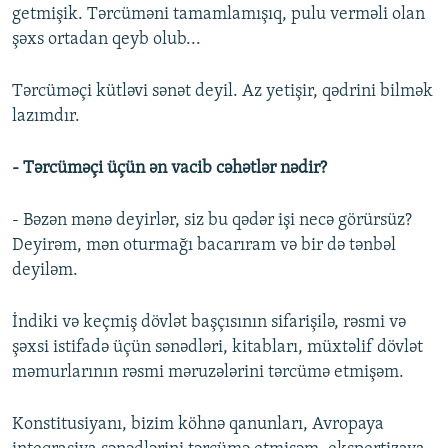
getmişik. Tərcüməni tamamlamışıq, pulu verməli olan
şəxs ortadan qeyb olub...
Tərcüməçi kütləvi sənət deyil. Az yetişir, qədrini bilmək
lazımdır.
- Tərcüməçi üçün ən vacib cəhətlər nədir?
- Bəzən mənə deyirlər, siz bu qədər işi necə görürsüz?
Deyirəm, mən oturmağı bacarıram və bir də tənbəl
deyiləm.
İndiki və keçmiş dövlət başçısının sifarişilə, rəsmi və
şəxsi istifadə üçün sənədləri, kitabları, müxtəlif dövlət
məmurlarının rəsmi məruzələrini tərcümə etmişəm.
Konstitusiyanı, bizim köhnə qanunları, Avropaya