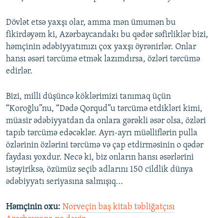
Dövlət etsə yaxşı olar, amma mən ümumən bu
fikirdəyəm ki, Azərbaycandakı bu qədər səfirliklər bizi,
həmçinin ədəbiyyatımızı çox yaxşı öyrənirlər. Onlar
hansı əsəri tərcümə etmək lazımdırsa, özləri tərcümə
edirlər.
Bizi, milli düşüncə köklərimizi tanımaq üçün
“Koroğlu”nu, “Dədə Qorqud”u tərcümə etdikləri kimi,
müasir ədəbiyyatdan da onlara gərəkli əsər olsa, özləri
tapıb tərcümə edəcəklər. Ayrı-ayrı müəlliflərin pulla
özlərinin özlərini tərcümə və çap etdirməsinin o qədər
faydası yoxdur. Necə ki, biz onların hansı əsərlərini
istəyiriksə, özümüz seçib adlarını 150 cildlik dünya
ədəbiyyatı seriyasına salmışıq...
Həmçinin oxu:
Norveçin baş kitab təbliğatçısı