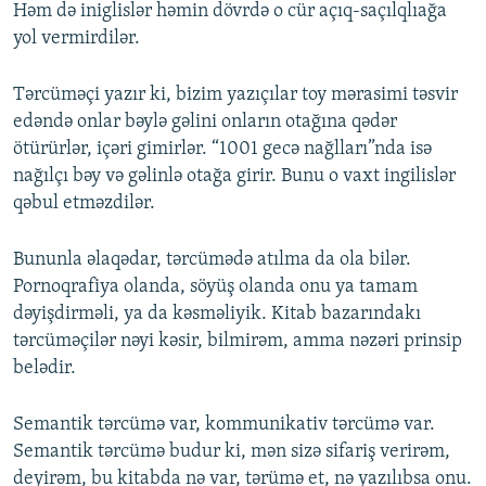
Həm də iniglislər həmin dövrdə o cür açıq-saçılqlıağa
yol vermirdilər.
Tərcüməçi yazır ki, bizim yazıçılar toy mərasimi təsvir
edəndə onlar bəylə gəlini onların otağına qədər
ötürürlər, içəri gimirlər. “1001 gecə nağlları”nda isə
nağılçı bəy və gəlinlə otağa girir. Bunu o vaxt ingilislər
qəbul etməzdilər.
Bununla əlaqədar, tərcümədə atılma da ola bilər.
Pornoqrafiya olanda, söyüş olanda onu ya tamam
dəyişdirməli, ya da kəsməliyik. Kitab bazarındakı
tərcüməçilər nəyi kəsir, bilmirəm, amma nəzəri prinsip
belədir.
Semantik tərcümə var, kommunikativ tərcümə var.
Semantik tərcümə budur ki, mən sizə sifariş verirəm,
deyirəm, bu kitabda nə var, tərümə et, nə yazılıbsa onu.