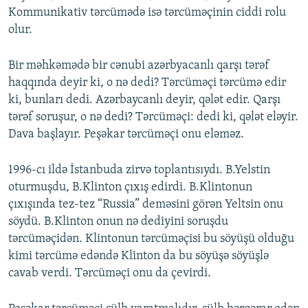
Kommunikativ tərcümədə isə tərcüməçinin ciddi rolu
olur.
Bir məhkəmədə bir cənubi azərbyacanlı qarşı tərəf
haqqında deyir ki, o nə dedi? Tərcüməçi tərcümə edir
ki, bunları dedi. Azərbaycanlı deyir, qələt edir. Qarşı
tərəf soruşur, o nə dedi? Tərcüməçi: dedi ki, qələt eləyir.
Dava başlayır. Peşəkar tərcüməçi onu eləməz.
1996-cı ildə İstanbuda zirvə toplantısıydı. B.Yelstin
oturmuşdu, B.Klinton çıxış edirdi. B.Klintonun
çıxışında tez-tez “Russia” deməsini görən Yeltsin onu
söydü. B.Klinton onun nə dediyini soruşdu
tərcüməçidən. Klintonun tərcüməçisi bu söyüşü olduğu
kimi tərcümə edəndə Klinton da bu söyüşə söyüşlə
cavab verdi. Tərcüməçi onu da çevirdi.