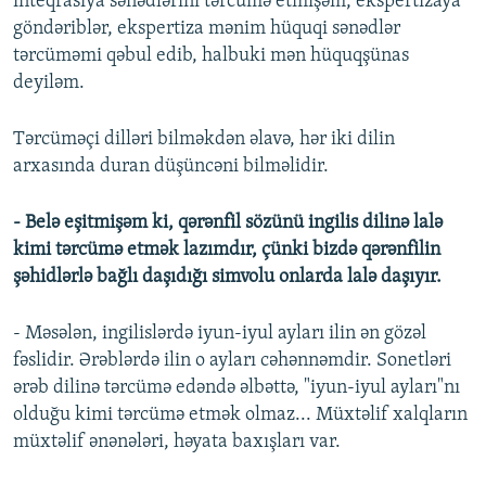
inteqrasiya sənədlərini tərcümə etmişəm, ekspertizaya
göndəriblər, ekspertiza mənim hüquqi sənədlər
tərcüməmi qəbul edib, halbuki mən hüquqşünas
deyiləm.
Tərcüməçi dilləri bilməkdən əlavə, hər iki dilin
arxasında duran düşüncəni bilməlidir.
- Belə eşitmişəm ki, qərənfil sözünü ingilis dilinə lalə
kimi tərcümə etmək lazımdır, çünki bizdə qərənfilin
şəhidlərlə bağlı daşıdığı simvolu onlarda lalə daşıyır.
- Məsələn, ingilislərdə iyun-iyul ayları ilin ən gözəl
fəslidir. Ərəblərdə ilin o ayları cəhənnəmdir. Sonetləri
ərəb dilinə tərcümə edəndə əlbəttə, "iyun-iyul ayları"nı
olduğu kimi tərcümə etmək olmaz... Müxtəlif xalqların
müxtəlif ənənələri, həyata baxışları var.