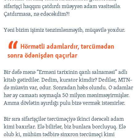
sifarişçi haqqını çatdırdı müəyyən adam vasitəsilə.
Çatdırmasa, nə edəcəkdim?!
Yəni bizim işimiz tənzimlənməyib, müqavilə yoxdur.
Hörmətli adamlardır, tərcümədən
sonra ödənişdən qaçırlar
Bir dəfə mənə “Erməni tarixinin qanlı salnaməsi” adlı
kitab gətirdilər. Dedim, kurator kimdir? Dedilər, MTN-
də müavin var, odur. Sonradan həbs olundu. O adamlar
hər ay camaatı soymaqla 50 milyon mənimsəyirmişlər.
Amma dövlətin ayırdığı pulu bizə vermək istəmirlər.
Bir sıra sifarişçilər tərcüməçiyə ikinci dərəcəli adam
kimi baxırlar. Elə bilirlər, biz bunlara borcluyuq. Elə
olub ki, mühüm tədbirə sinxron tərcüməçi kimi