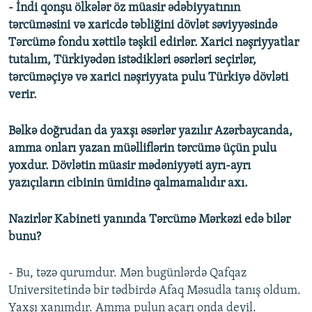
- İndi qonşu ölkələr öz müasir ədəbiyyatının
tərcüməsini və xaricdə təbliğini dövlət səviyyəsində
Tərcümə fondu xəttilə təşkil edirlər. Xarici nəşriyyatlar
tutalım, Türkiyədən istədikləri əsərləri seçirlər,
tərcüməçiyə və xarici nəşriyyata pulu Türkiyə dövləti
verir.
Bəlkə doğrudan da yaxşı əsərlər yazılır Azərbaycanda,
amma onları yazan müəlliflərin tərcümə üçün pulu
yoxdur. Dövlətin müasir mədəniyyəti ayrı-ayrı
yazıçıların cibinin ümidinə qalmamalıdır axı.
Nazirlər Kabineti yanında Tərcümə Mərkəzi edə bilər
bunu?
- Bu, təzə qurumdur. Mən bugünlərdə Qafqaz
Universitetində bir tədbirdə Afaq Məsudla tanış oldum.
Yaxşı xanımdır. Amma pulun açarı onda deyil.