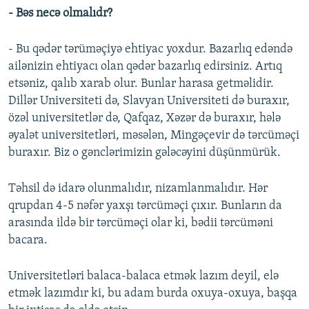
- Bəs necə olmalıdr?
- Bu qədər tərüməçiyə ehtiyac yoxdur. Bazarlıq edəndə
ailənizin ehtiyacı olan qədər bazarlıq edirsiniz. Artıq
etsəniz, qalıb xarab olur. Bunlar harasa getməlidir.
Dillər Universiteti də, Slavyan Universiteti də buraxır,
özəl universitetlər də, Qafqaz, Xəzər də buraxır, hələ
əyalət universitetləri, məsələn, Mingəçevir də tərcüməçi
buraxır. Biz o gənclərimizin gələcəyini düşünmürük.
Təhsil də idarə olunmalıdır, nizamlanmalıdır. Hər
qrupdan 4-5 nəfər yaxşı tərcüməçi çıxır. Bunların da
arasında ildə bir tərcüməçi olar ki, bədii tərcüməni
bacara.
Universitetləri balaca-balaca etmək lazım deyil, elə
etmək lazımdır ki, bu adam burda oxuya-oxuya, başqa