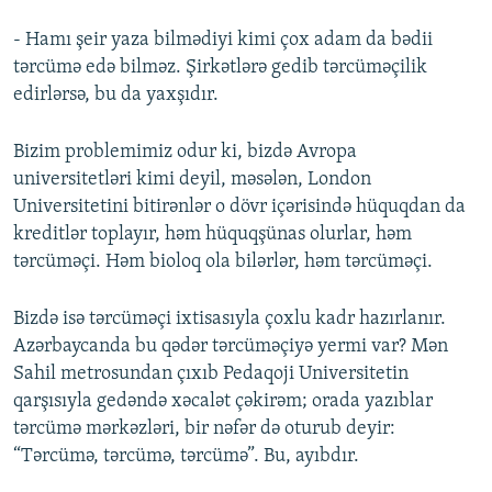
- Hamı şeir yaza bilmədiyi kimi çox adam da bədii
tərcümə edə bilməz. Şirkətlərə gedib tərcüməçilik
edirlərsə, bu da yaxşıdır.
Bizim problemimiz odur ki, bizdə Avropa
universitetləri kimi deyil, məsələn, London
Universitetini bitirənlər o dövr içərisində hüquqdan da
kreditlər toplayır, həm hüquqşünas olurlar, həm
tərcüməçi. Həm bioloq ola bilərlər, həm tərcüməçi.
Bizdə isə tərcüməçi ixtisasıyla çoxlu kadr hazırlanır.
Azərbaycanda bu qədər tərcüməçiyə yermi var? Mən
Sahil metrosundan çıxıb Pedaqoji Universitetin
qarşısıyla gedəndə xəcalət çəkirəm; orada yazıblar
tərcümə mərkəzləri, bir nəfər də oturub deyir:
“Tərcümə, tərcümə, tərcümə”. Bu, ayıbdır.