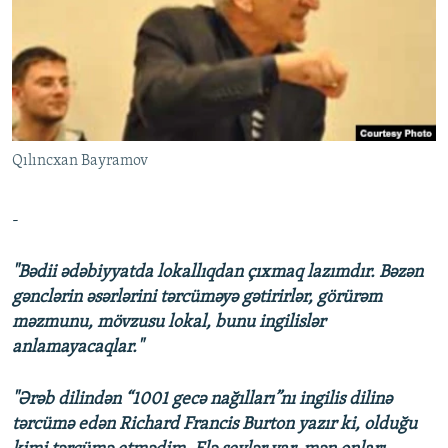
İNFOQRAFIKA
AZƏRBAYCAN ƏDƏBIYYATI KITABXANASI
MISSIYAMIZ
BIZI IZLƏ
KARIKATURA
İSLAM VƏ DEMOKRATIYA
PEŞƏ ETIKASI VƏ JURNALISTIKA STANDARTLARIMIZ
İZ - MƏDƏNIYYƏT PROQRAMI
MATERIALLARIMIZDAN ISTIFADƏ
AZADLIQRADIOSU MOBIL TELEFONUNUZDA
RFE/RL-in bütün saytları
Qılıncxan Bayramov
BIZIMLƏ ƏLAQƏ
XƏBƏR BÜLLETENLƏRIMIZ
-
"Bədii ədəbiyyatda lokallıqdan çıxmaq lazımdır. Bəzən
gənclərin əsərlərini tərcüməyə gətirirlər, görürəm
məzmunu, mövzusu lokal, bunu ingilislər
anlamayacaqlar."
"Ərəb dilindən “1001 gecə nağılları”nı ingilis dilinə
tərcümə edən Richard Francis Burton yazır ki, olduğu