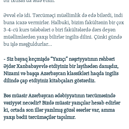
bir ixtisas da əldə etsin.
Əvvəl elə idi. Tərcüməçi müəllimlik də edə bilərdi, indi
buna icazə vermirlər. Halbuki, bizim fakültənin bir çox
3-4-cü kurs tələbələri o biri fakültələrdə dərs deyən
müəllimlərdən yaxşı bilirlər ingilis dilini. Çünki gündə
bu işlə məşğuldurlar...
- Siz bayaq keçmişdə “Yazıçı” nəşriyyatının rəhbəri
Əjdər Xanbabayevlə etdiyiniz bir layihədən danışdız,
Nizami və başqa Azərbaycan klassikləri haqda ingilis
dilində çap etdiyiniz kitabçaları göstərdiz.
Bəs müasir Azərbaycan ədəbiyyatının tərcüməsində
vəziyyət necədir? Bizdə müasir yazıçılar hesab edirlər
ki, ortada son illər yazılmış gözəl əsərlər var, amma
yaxşı bədii tərcüməçilər tapılmır.