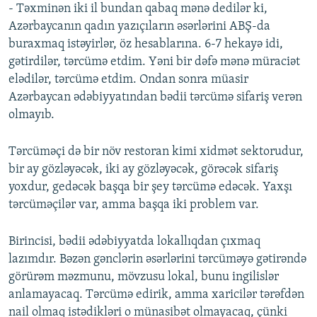
- Təxminən iki il bundan qabaq mənə dedilər ki,
Azərbaycanın qadın yazıçıların əsərlərini ABŞ-da
buraxmaq istəyirlər, öz hesablarına. 6-7 hekayə idi,
gətirdilər, tərcümə etdim. Yəni bir dəfə mənə müraciət
elədilər, tərcümə etdim. Ondan sonra müasir
Azərbaycan ədəbiyyatından bədii tərcümə sifariş verən
olmayıb.
Tərcüməçi də bir növ restoran kimi xidmət sektorudur,
bir ay gözləyəcək, iki ay gözləyəcək, görəcək sifariş
yoxdur, gedəcək başqa bir şey tərcümə edəcək. Yaxşı
tərcüməçilər var, amma başqa iki problem var.
Birincisi, bədii ədəbiyyatda lokallıqdan çıxmaq
lazımdır. Bəzən gənclərin əsərlərini tərcüməyə gətirəndə
görürəm məzmunu, mövzusu lokal, bunu ingilislər
anlamayacaq. Tərcümə edirik, amma xaricilər tərəfdən
nail olmaq istədikləri o münasibət olmayacaq, çünki