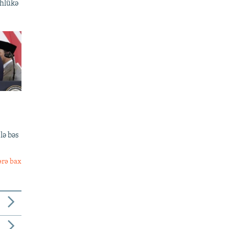
əhlükə
lə bəs
ərə bax