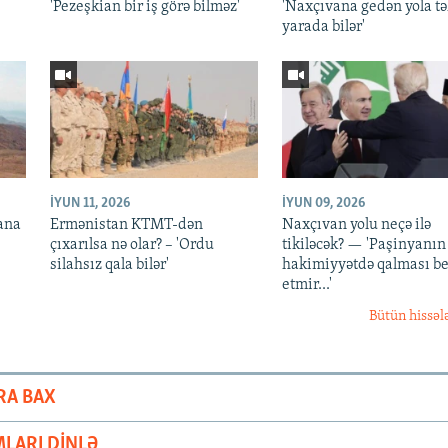
'Pezeşkian bir iş görə bilməz'
'Naxçıvana gedən yola t
yarada bilər'
İYUN 11, 2026
İYUN 09, 2026
ana
Ermənistan KTMT-dən
Naxçıvan yolu neçə ilə
çıxarılsa nə olar? – 'Ordu
tikiləcək? — 'Paşinyanın
silahsız qala bilər'
hakimiyyətdə qalması be
etmir...'
Bütün hissəl
RA BAX
LARI DINLƏ