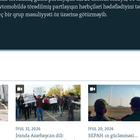
vtomobildə törədilmiş partlayışın hərbçiləri hədəflədiyini tə
eç bir qrup məsuliyyəti öz üzərinə götürməyib.
İYUL 31, 2026
İYUL 20, 2026
z
İranda Azərbaycan dili:
SEPAH-ın güclənməsi...