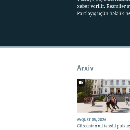
xəbər verilir. Rəsmilər a
Partlayış üçün hələlik h
Arxiv
AVQUST 05, 2026
Gürcüstan ali təhsili pulsu