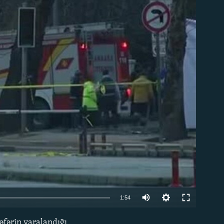
able
1:54
əfərin yaralandığı