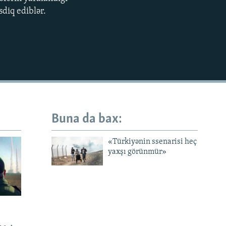
EMBED
sdiq ediblər.
Buna da bax:
«Türkiyənin ssenarisi heç
yaxşı görünmür»