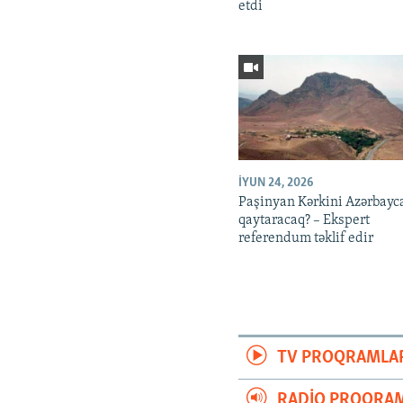
etdi
İYUN 24, 2026
Paşinyan Kərkini Azərbayc
qaytaracaq? – Ekspert
referendum təklif edir
TV PROQRAMLA
RADIO PROQRAM