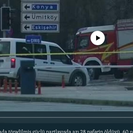
No media source currently avail
da törədilmiş güclü partlayışda azı 28 nəfərin öldüyü, 60 n