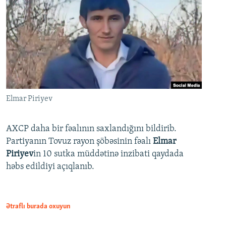
Elmar Piriyev
AXCP daha bir fəalının saxlandığını bildirib.
Partiyanın Tovuz rayon şöbəsinin fəalı
Elmar
Piriyev
in 10 sutka müddətinə inzibati qaydada
həbs edildiyi açıqlanıb.
Ətraflı burada oxuyun