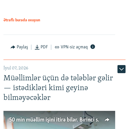
Ətraflı burada oxuyun
Paylaş
PDF
VPN-siz açmaq
İyul 07, 2026
Müəllimlər üçün də tələblər gəlir
— istədikləri kimi geyinə
bilməyəcəklər
50 min müəllim işini itirə bilər. Birinci sinfə gedənlər azalır