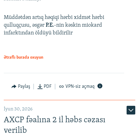
Müddətdən artıq həqiqi hərbi xidmət hərbi
qulluqçusu, əsgər
P.E.
-nin kəskin miokard
infarktından öldüyü bildirilir
Ətraflı burada oxuyun
Paylaş
PDF
VPN-siz açmaq
İyun 30, 2026
AXCP fəalına 2 il həbs cəzası
verilib