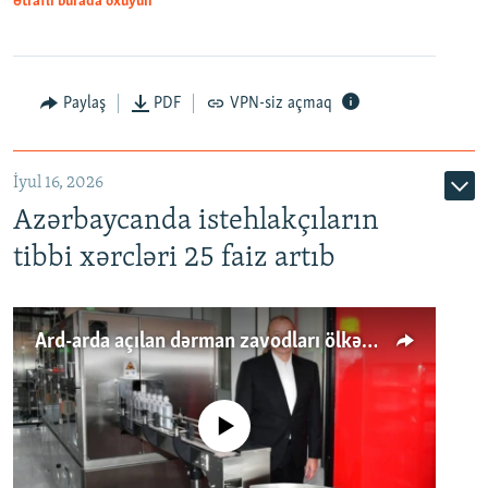
Ətraflı burada oxuyun
Paylaş
PDF
VPN-siz açmaq
İyul 16, 2026
Azərbaycanda istehlakçıların
tibbi xərcləri 25 faiz artıb
Ard-arda açılan dərman zavodları ölkənin tələbatını ödəyirmi?
No media source currently available