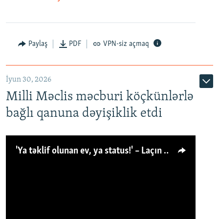
Paylaş
PDF
VPN-siz açmaq
İyun 30, 2026
Milli Məclis məcburi köçkünlərlə
bağlı qanuna dəyişiklik etdi
'Ya təklif olunan ev, ya status!' – Laçın köçkünü: 'Laçından başqa heç hara!'