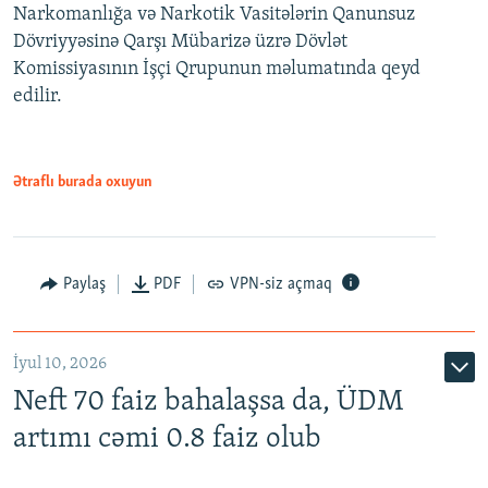
Narkomanlığa və Narkotik Vasitələrin Qanunsuz
Dövriyyəsinə Qarşı Mübarizə üzrə Dövlət
Komissiyasının İşçi Qrupunun məlumatında qeyd
edilir.
Ətraflı burada oxuyun
Paylaş
PDF
VPN-siz açmaq
İyul 10, 2026
Neft 70 faiz bahalaşsa da, ÜDM
artımı cəmi 0.8 faiz olub