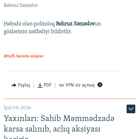
Bəhruz Səmədov
Həbsdə olan politoloq
Bəhruz Səmədov
un
gözlərinin zəiflədiyi bildirilir.
Ətraflı burada oxuyun
Paylaş
PDF
VPN-siz açmaq
İyul 09, 2026
Yaxınları: Sahib Məmmədzadə
karsa salınıb, aclıq aksiyası