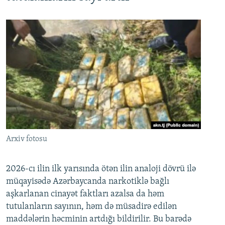
Arxiv fotosu
2026-cı ilin ilk yarısında ötən ilin analoji dövrü ilə
müqayisədə Azərbaycanda narkotiklə bağlı
aşkarlanan cinayət faktları azalsa da həm
tutulanların sayının, həm də müsadirə edilən
maddələrin həcminin artdığı bildirilir. Bu barədə