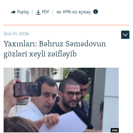
Paylaş
PDF
VPN-siz açmaq
İyul 10, 2026
Yaxınları: Bəhruz Səmədovun
gözləri xeyli zəifləyib