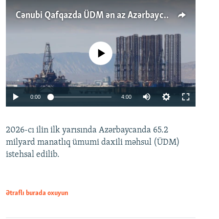
Cənubi Qafqazda ÜDM ən az Azərbaycanda artır: Qonşuları niyə Bakını qabaqlaya bilir?
No media source currently available
Auto
0:00
4:00
240p
2026-cı ilin ilk yarısında Azərbaycanda 65.2
360p
milyard manatlıq ümumi daxili məhsul (ÜDM)
480p
Auto
240p
360p
480p
istehsal edilib.
720p
720p
1080p
1080p
Ətraflı burada oxuyun