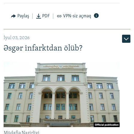
Auto
240p
360p
480p
Paylaş
PDF
VPN-siz açmaq
720p
1080p
İyul 03, 2026
Əsgər infarktdan ölüb?
Müdafiə Nazirliyi