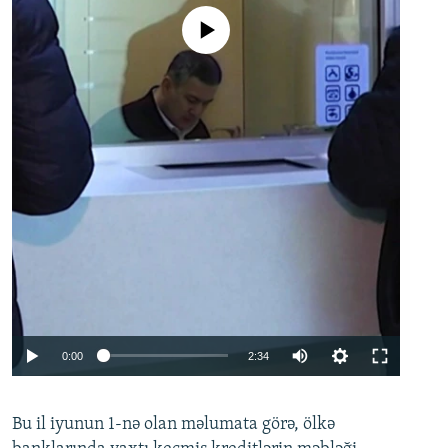
No media source currently available
Auto
0:00
2:34
240p
Bu il iyunun 1-nə olan məlumata görə, ölkə
360p