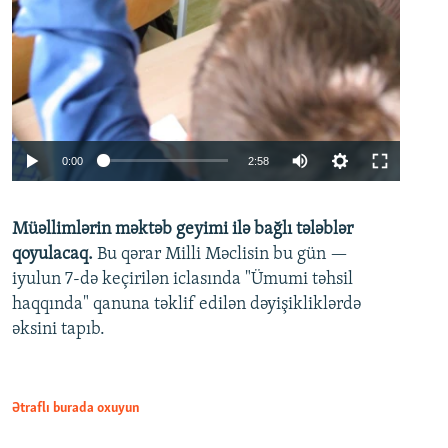
Auto
0:00
2:58
240p
Müəllimlərin məktəb geyimi ilə bağlı tələblər
360p
qoyulacaq.
Bu qərar Milli Məclisin bu gün —
480p
iyulun 7-də keçirilən iclasında "Ümumi təhsil
720p
haqqında" qanuna təklif edilən dəyişikliklərdə
əksini tapıb.
1080p
Ətraflı burada oxuyun