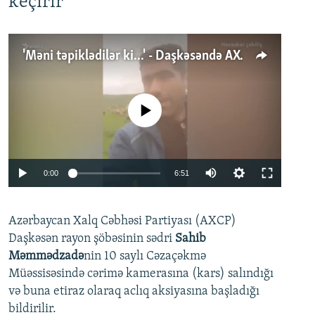
keçirir
'Məni təpiklədilər ki...' - Daşkəsəndə AXCP fəalının yaxınları onun həbsinə etiraz edirlər
No media source currently available
Auto
0:00
6:51
240p
Azərbaycan Xalq Cəbhəsi Partiyası (AXCP)
360p
Daşkəsən rayon şöbəsinin sədri
Sahib
480p
Auto
240p
360p
480p
Məmmədzadə
nin 10 saylı Cəzaçəkmə
720p
Müəssisəsində cərimə kamerasına (kars) salındığı
720p
1080p
və buna etiraz olaraq aclıq aksiyasına başladığı
1080p
bildirilir.