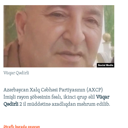
Vüqar Qədirli
Azərbaycan Xalq Cəbhəsi Partiyasının (AXCP)
İmişli rayon şöbəsinin fəalı, ikinci qrup əlil
Vüqar
Qədirli
2 il müddətinə azadlıqdan məhrum edilib.
Ətraflı burada oxuyun