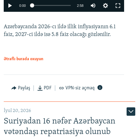
Auto
0:00
2:58
240p
Azərbaycanda 2026-cı ildə illik inflyasiyanın 6.1
360p
faiz, 2027-ci ildə isə 5.8 faiz olacağı gözlənilir.
480p
720p
1080p
Ətraflı burada oxuyun
Paylaş
PDF
VPN-siz açmaq
İyul 20, 2026
Auto
240p
360p
480p
Suriyadan 16 nəfər Azərbaycan
720p
1080p
vətəndaşı repatriasiya olunub