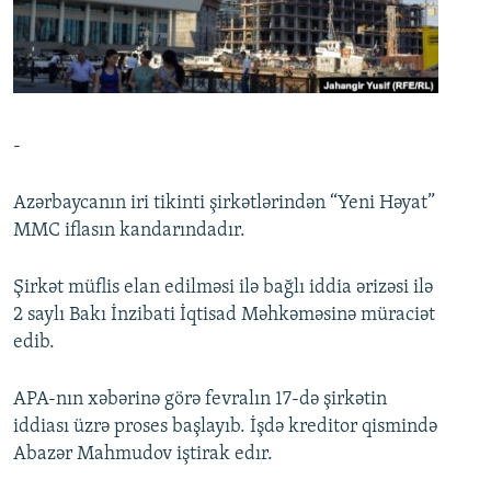
İNFOQRAFIKA
AZƏRBAYCAN ƏDƏBIYYATI KITABXANASI
MISSIYAMIZ
BIZI IZLƏ
KARIKATURA
İSLAM VƏ DEMOKRATIYA
PEŞƏ ETIKASI VƏ JURNALISTIKA STANDARTLARIMIZ
İZ - MƏDƏNIYYƏT PROQRAMI
MATERIALLARIMIZDAN ISTIFADƏ
AZADLIQRADIOSU MOBIL TELEFONUNUZDA
RFE/RL-in bütün saytları
-
BIZIMLƏ ƏLAQƏ
Azərbaycanın iri tikinti şirkətlərindən “Yeni Həyat”
XƏBƏR BÜLLETENLƏRIMIZ
MMC iflasın kandarındadır.
Şirkət müflis elan edilməsi ilə bağlı iddia ərizəsi ilə
2 saylı Bakı İnzibati İqtisad Məhkəməsinə müraciət
edib.
APA-nın xəbərinə görə fevralın 17-də şirkətin
iddiası üzrə proses başlayıb. İşdə kreditor qismində
Abazər Mahmudov iştirak edır.