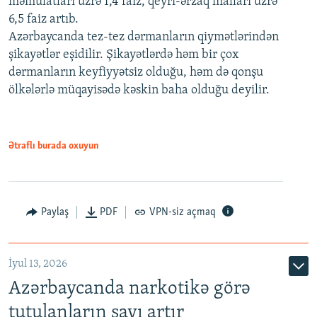
məmulatları üzrə 1,4 faiz, qeyri-ərzaq malları üzrə
6,5 faiz artıb.
Azərbaycanda tez-tez dərmanların qiymətlərindən
şikayətlər eşidilir. Şikayətlərdə həm bir çox
dərmanların keyfiyyətsiz olduğu, həm də qonşu
ölkələrlə müqayisədə kəskin baha olduğu deyilir.
Ətraflı burada oxuyun
Paylaş
PDF
VPN-siz açmaq
İyul 13, 2026
Azərbaycanda narkotikə görə
tutulanların sayı artır