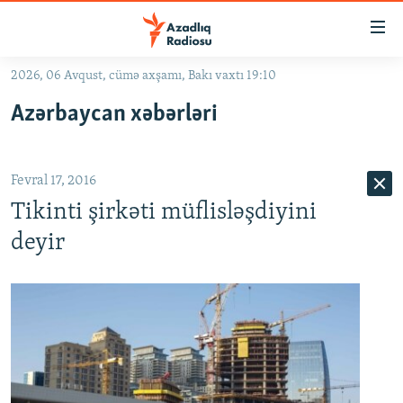
Keçid
linkləri
Əsas
2026, 06 Avqust, cümə axşamı, Bakı vaxtı 19:10
məzmuna
GÜNDƏM
Azərbaycan xəbərləri
qayıt
#İZAHLA
Əsas
KORRUPSIOMETR
naviqasiyaya
Fevral 17, 2016
qayıt
#ƏSLINDƏ
Axtarışa
Tikinti şirkəti müflisləşdiyini
FƏRQƏ BAX
keç
deyir
QANUNI DOĞRU
ARAŞDIRMA
MULTIMEDIA
RADIO ARXIV
VIDEO
HAQQIMIZDA
FOTOQALEREYA
OXU ZALI