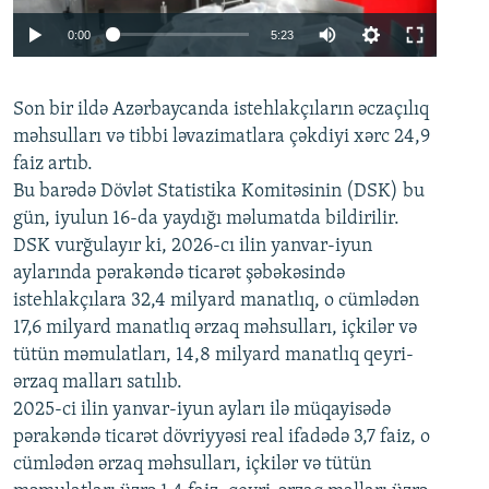
Auto
0:00
5:23
240p
Son bir ildə Azərbaycanda istehlakçıların
360p
əczaçılıq
məhsulları və tibbi ləvazimatlara çəkdiyi xərc 24,9
480p
Auto
240p
360p
480p
faiz artıb.
720p
Bu barədə Dövlət Statistika Komitəsinin (DSK) bu
720p
1080p
gün, iyulun 16-da yaydığı məlumatda bildirilir.
1080p
DSK vurğulayır ki, 2026-cı ilin yanvar-iyun
aylarında pərakəndə ticarət şəbəkəsində
istehlakçılara 32,4 milyard manatlıq, o cümlədən
17,6 milyard manatlıq ərzaq məhsulları, içkilər və
tütün məmulatları, 14,8 milyard manatlıq qeyri-
ərzaq malları satılıb.
2025-ci ilin yanvar-iyun ayları ilə müqayisədə
pərakəndə ticarət dövriyyəsi real ifadədə 3,7 faiz, o
cümlədən ərzaq məhsulları, içkilər və tütün