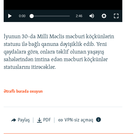
Auto
0:00
2:46
240p
İyunun 30-da Milli Məclis məcburi köçkünlərin
360p
statusu ilə bağlı qanuna dəyişiklik edib. Yeni
480p
qaydalara görə, onlara təklif olunan yaşayış
720p
sahələrindən imtina edən məcburi köçkünlər
statuslarını itirəcəklər.
1080p
Ətraflı burada oxuyun
Auto
240p
360p
480p
Paylaş
PDF
VPN-siz açmaq
720p
1080p