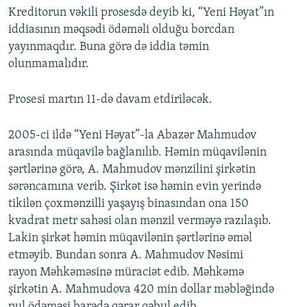
Kreditorun vəkili prosesdə deyib ki, “Yeni Həyat”ın
iddiasının məqsədi ödəməli olduğu borcdan
yayınmaqdır. Buna görə də iddia təmin
olunmamalıdır.
Prosesi martın 11-də davam etdiriləcək.
2005-ci ildə “Yeni Həyat”-la Abazər Mahmudov
arasında müqavilə bağlanılıb. Həmin müqavilənin
şərtlərinə görə, A. Mahmudov mənzilini şirkətin
sərəncamına verib. Şirkət isə həmin evin yerində
tikilən çoxmənzilli yaşayış binasından ona 150
kvadrat metr sahəsi olan mənzil verməyə razılaşıb.
Lakin şirkət həmin müqavilənin şərtlərinə əməl
etməyib. Bundan sonra A. Mahmudov Nəsimi
rayon Məhkəməsinə müraciət edib. Məhkəmə
şirkətin A. Mahmudova 420 min dollar məbləğində
pul ödəməsi barədə qərar qəbul edib.