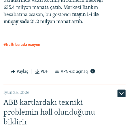
banklarında vaxtı keçmiş kreditlərin məbləği
480p
635.4 milyon manata çatıb. Mərkəzi Bankın
720p
hesabatına əsasən, bu göstərici
mayın 1-i ilə
müqayisədə 21.2 milyon manat artıb.
1080p
Ətraflı burada oxuyun
Auto
240p
360p
480p
Paylaş
PDF
VPN-siz açmaq
720p
1080p
İyun 25, 2026
ABB kartlardakı texniki
problemin həll olunduğunu
bildirir