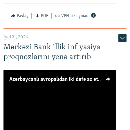
Paylaş
PDF
VPN-siz açmaq
İyul 31, 2026
Mərkəzi Bank illik inflyasiya
proqnozlarını yenə artırıb
Azərbaycanlı avropalıdan iki dəfə az ət yeyir, amma... 'Qiymət artımı qaçılmazdır'