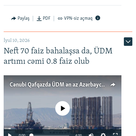
Paylaş
PDF
VPN-siz açmaq
İyul 10, 2026
Neft 70 faiz bahalaşsa da, ÜDM
artımı cəmi 0.8 faiz olub
Cənubi Qafqazda ÜDM ən az Azərbaycanda artır: Qonşuları niyə Bakını qabaqlaya bilir?
No media source currently available
Auto
0:00
4:00