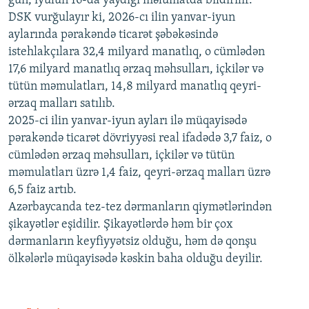
gün, iyulun 16-da yaydığı məlumatda bildirilir.
1080p
DSK vurğulayır ki, 2026-cı ilin yanvar-iyun
aylarında pərakəndə ticarət şəbəkəsində
istehlakçılara 32,4 milyard manatlıq, o cümlədən
17,6 milyard manatlıq ərzaq məhsulları, içkilər və
tütün məmulatları, 14,8 milyard manatlıq qeyri-
ərzaq malları satılıb.
2025-ci ilin yanvar-iyun ayları ilə müqayisədə
pərakəndə ticarət dövriyyəsi real ifadədə 3,7 faiz, o
cümlədən ərzaq məhsulları, içkilər və tütün
məmulatları üzrə 1,4 faiz, qeyri-ərzaq malları üzrə
6,5 faiz artıb.
Azərbaycanda tez-tez dərmanların qiymətlərindən
şikayətlər eşidilir. Şikayətlərdə həm bir çox
dərmanların keyfiyyətsiz olduğu, həm də qonşu
ölkələrlə müqayisədə kəskin baha olduğu deyilir.