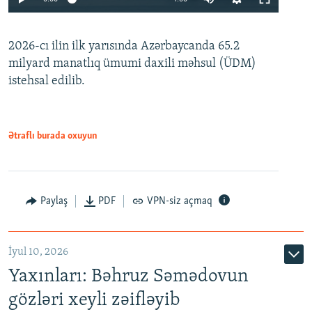
240p
2026-cı ilin ilk yarısında Azərbaycanda 65.2
360p
milyard manatlıq ümumi daxili məhsul (ÜDM)
480p
Auto
240p
360p
480p
istehsal edilib.
720p
720p
1080p
1080p
Ətraflı burada oxuyun
Paylaş
PDF
VPN-siz açmaq
İyul 10, 2026
Yaxınları: Bəhruz Səmədovun
gözləri xeyli zəifləyib