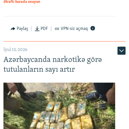
Ətraflı burada oxuyun
Paylaş
PDF
VPN-siz açmaq
İyul 13, 2026
Azərbaycanda narkotikə görə
tutulanların sayı artır