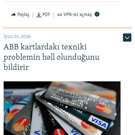
Auto
240p
360p
480p
Paylaş
PDF
VPN-siz açmaq
720p
1080p
İyun 25, 2026
ABB kartlardakı texniki
problemin həll olunduğunu
bildirir