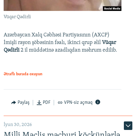
Vüqar Qədirli
Azərbaycan Xalq Cəbhəsi Partiyasının (AXCP)
İmişli rayon şöbəsinin fəalı, ikinci qrup əlil
Vüqar
Qədirli
2 il müddətinə azadlıqdan məhrum edilib.
Ətraflı burada oxuyun
Paylaş
PDF
VPN-siz açmaq
İyun 30, 2026
Milli Məclis məcburi köçkünlərlə