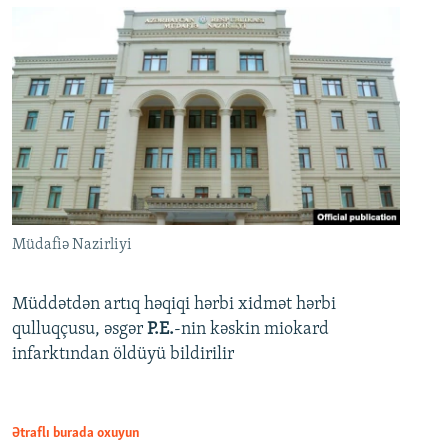
Müdafiə Nazirliyi
Müddətdən artıq həqiqi hərbi xidmət hərbi
qulluqçusu, əsgər
P.E.
-nin kəskin miokard
infarktından öldüyü bildirilir
Ətraflı burada oxuyun