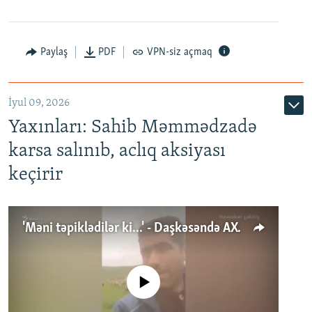
Paylaş
PDF
VPN-siz açmaq
İyul 09, 2026
Yaxınları: Sahib Məmmədzadə
karsa salınıb, aclıq aksiyası
keçirir
'Məni təpiklədilər ki...' - Daşkəsəndə AXCP fəalının yaxınları onun həbsinə etiraz edirlər
No media source currently available