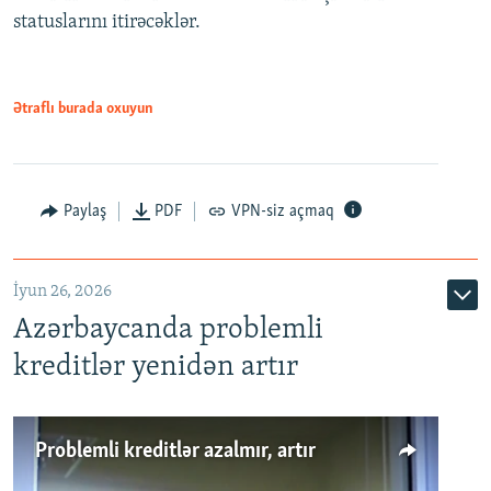
statuslarını itirəcəklər.
1080p
Ətraflı burada oxuyun
Auto
240p
360p
480p
Paylaş
PDF
VPN-siz açmaq
720p
1080p
İyun 26, 2026
Azərbaycanda problemli
kreditlər yenidən artır
Problemli kreditlər azalmır, artır