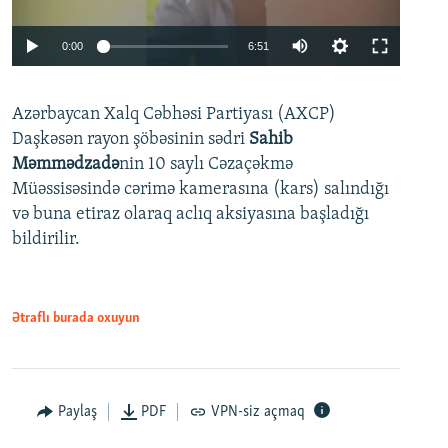
Auto
0:00
6:51
240p
Azərbaycan Xalq Cəbhəsi Partiyası (AXCP)
360p
Daşkəsən rayon şöbəsinin sədri
Sahib
480p
Auto
240p
360p
480p
Məmmədzadə
nin 10 saylı Cəzaçəkmə
720p
Müəssisəsində cərimə kamerasına (kars) salındığı
720p
1080p
və buna etiraz olaraq aclıq aksiyasına başladığı
1080p
bildirilir.
Ətraflı burada oxuyun
Paylaş
PDF
VPN-siz açmaq