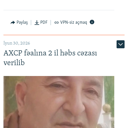
Paylaş
PDF
VPN-siz açmaq
İyun 30, 2026
AXCP fəalına 2 il həbs cəzası
verilib