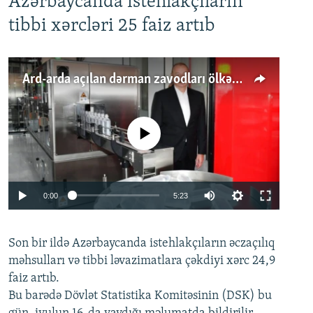
Azərbaycanda istehlakçıların
tibbi xərcləri 25 faiz artıb
Ard-arda açılan dərman zavodları ölkənin tələbatını ödəyirmi?
No media source currently available
Auto
0:00
5:23
240p
Son bir ildə Azərbaycanda istehlakçıların
360p
əczaçılıq
məhsulları və tibbi ləvazimatlara çəkdiyi xərc 24,9
480p
Auto
240p
360p
480p
faiz artıb.
720p
Bu barədə Dövlət Statistika Komitəsinin (DSK) bu
720p
1080p