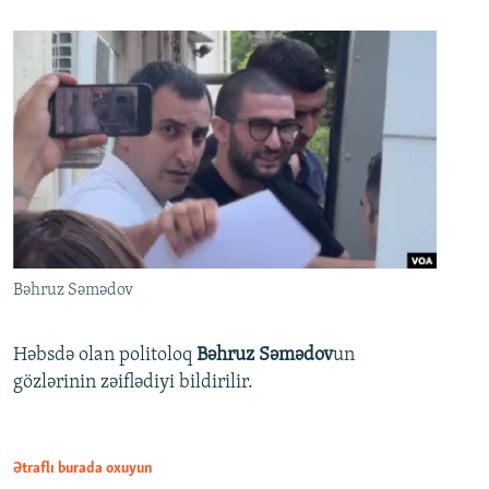
Bəhruz Səmədov
Həbsdə olan politoloq
Bəhruz Səmədov
un
gözlərinin zəiflədiyi bildirilir.
Ətraflı burada oxuyun