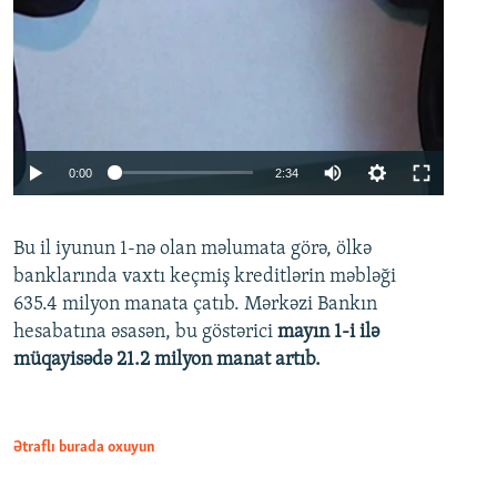
Auto
0:00
2:34
240p
Bu il iyunun 1-nə olan məlumata görə, ölkə
360p
banklarında vaxtı keçmiş kreditlərin məbləği
480p
635.4 milyon manata çatıb. Mərkəzi Bankın
720p
hesabatına əsasən, bu göstərici
mayın 1-i ilə
müqayisədə 21.2 milyon manat artıb.
1080p
Ətraflı burada oxuyun