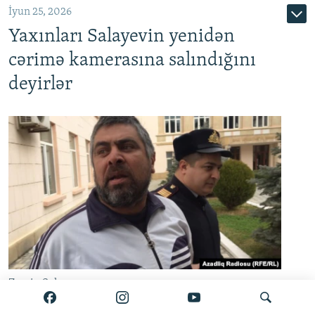
İyun 25, 2026
Yaxınları Salayevin yenidən
cərimə kamerasına salındığını
deyirlər
Zamin Salayev