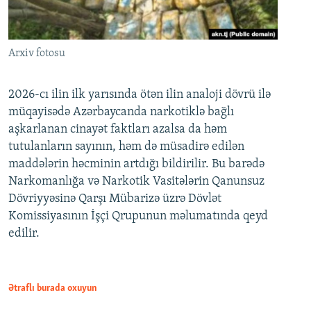
Arxiv fotosu
2026-cı ilin ilk yarısında ötən ilin analoji dövrü ilə
müqayisədə Azərbaycanda narkotiklə bağlı
aşkarlanan cinayət faktları azalsa da həm
tutulanların sayının, həm də müsadirə edilən
maddələrin həcminin artdığı bildirilir. Bu barədə
Narkomanlığa və Narkotik Vasitələrin Qanunsuz
Dövriyyəsinə Qarşı Mübarizə üzrə Dövlət
Komissiyasının İşçi Qrupunun məlumatında qeyd
edilir.
Ətraflı burada oxuyun