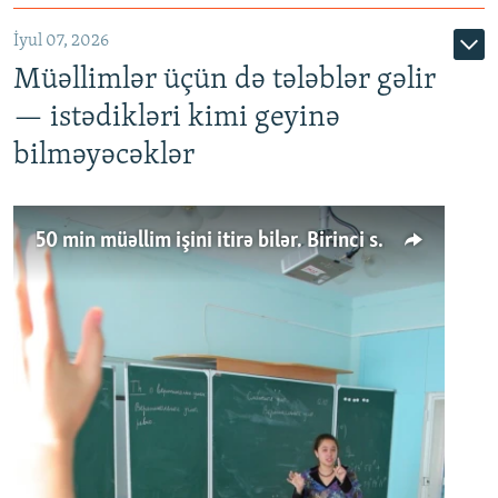
İyul 07, 2026
Müəllimlər üçün də tələblər gəlir
— istədikləri kimi geyinə
bilməyəcəklər
50 min müəllim işini itirə bilər. Birinci sinfə gedənlər azalır