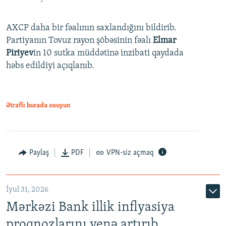
AXCP daha bir fəalının saxlandığını bildirib.
Partiyanın Tovuz rayon şöbəsinin fəalı
Elmar
Piriyev
in 10 sutka müddətinə inzibati qaydada
həbs edildiyi açıqlanıb.
Ətraflı burada oxuyun
Paylaş
PDF
VPN-siz açmaq
İyul 31, 2026
Mərkəzi Bank illik inflyasiya
proqnozlarını yenə artırıb