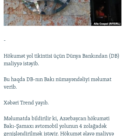
İNFOQRAFIKA
AZƏRBAYCAN ƏDƏBIYYATI KITABXANASI
MISSIYAMIZ
BIZI IZLƏ
KARIKATURA
İSLAM VƏ DEMOKRATIYA
PEŞƏ ETIKASI VƏ JURNALISTIKA STANDARTLARIMIZ
İZ - MƏDƏNIYYƏT PROQRAMI
MATERIALLARIMIZDAN ISTIFADƏ
AZADLIQRADIOSU MOBIL TELEFONUNUZDA
RFE/RL-in bütün saytları
-
BIZIMLƏ ƏLAQƏ
Hökumət yol tikintisi üçün Dünya Bankından (DB)
XƏBƏR BÜLLETENLƏRIMIZ
maliyyə istəyib.
Bu haqda DB-nın Bakı nümayəndəliyi məlumat
verib.
Xəbəri Trend yayıb.
Məlumatda bildirilir ki, Azərbaycan hökuməti
Bakı-Şamaxı avtomobil yolunun 4 zolağadək
genişləndirilmək istəyir. Hökumət əlavə maliyyə