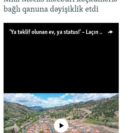
bağlı qanuna dəyişiklik etdi
'Ya təklif olunan ev, ya status!' – Laçın köçkünü: 'Laçından başqa heç hara!'
No media source currently available