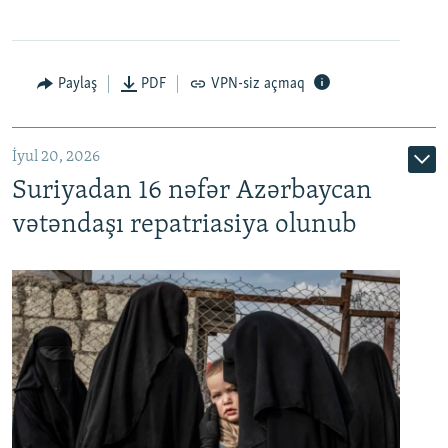
Paylaş
PDF
VPN-siz açmaq
İyul 20, 2026
Auto
240p
360p
480p
Suriyadan 16 nəfər Azərbaycan
720p
1080p
vətəndaşı repatriasiya olunub