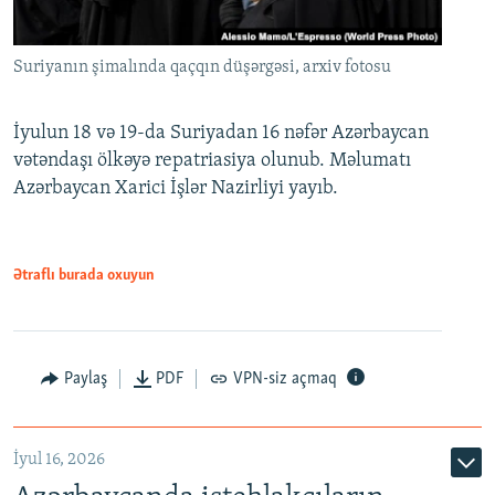
Suriyanın şimalında qaçqın düşərgəsi, arxiv fotosu
İyulun 18 və 19-da Suriyadan 16 nəfər Azərbaycan
vətəndaşı ölkəyə repatriasiya olunub. Məlumatı
Azərbaycan Xarici İşlər Nazirliyi yayıb.
Ətraflı burada oxuyun
Paylaş
PDF
VPN-siz açmaq
İyul 16, 2026