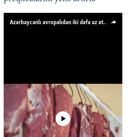
Azərbaycanlı avropalıdan iki dəfə az ət yeyir, amma... 'Qiymət artımı qaçılmazdır'
No media source currently available