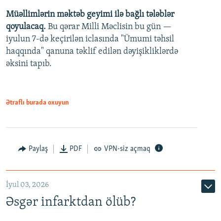
Müəllimlərin məktəb geyimi ilə bağlı tələblər
360p
qoyulacaq.
Bu qərar Milli Məclisin bu gün —
480p
iyulun 7-də keçirilən iclasında "Ümumi təhsil
720p
haqqında" qanuna təklif edilən dəyişikliklərdə
əksini tapıb.
1080p
Ətraflı burada oxuyun
Auto
240p
360p
480p
Paylaş
PDF
VPN-siz açmaq
720p
1080p
İyul 03, 2026
Əsgər infarktdan ölüb?