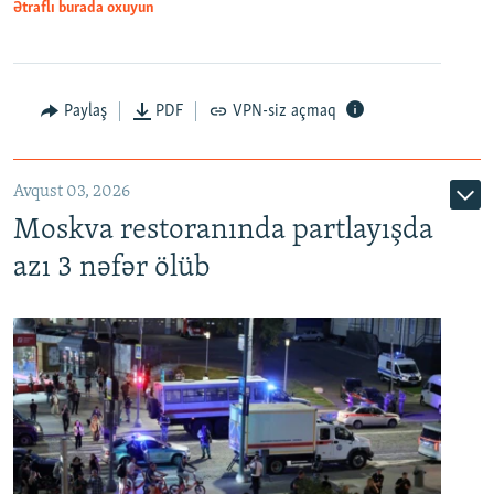
Ətraflı burada oxuyun
Paylaş
PDF
VPN-siz açmaq
Avqust 03, 2026
Moskva restoranında partlayışda
azı 3 nəfər ölüb