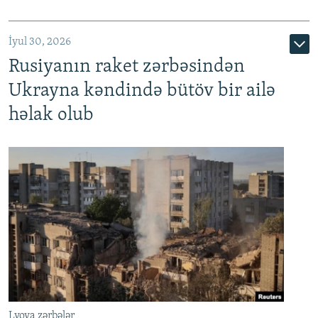
İyul 30, 2026
Rusiyanın raket zərbəsindən
Ukrayna kəndində bütöv bir ailə
həlak olub
Lvova zərbələr