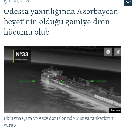
İyul 30, 2026
Odessa yaxınlığında Azərbaycan
heyətinin olduğu gəmiyə dron
hücumu olub
Ukrayna Qara və Azov dənizlərində Rusiya tankerlərini
vurub