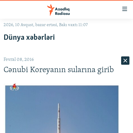
Keçid
linkləri
Əsas
2026, 10 Avqust, bazar ertəsi, Bakı vaxtı 11:07
məzmuna
GÜNDƏM
Dünya xəbərləri
qayıt
#İZAHLA
Əsas
KORRUPSIOMETR
naviqasiyaya
Fevral 08, 2016
qayıt
#ƏSLINDƏ
Axtarışa
Cənubi Koreyanın sularına girib
FƏRQƏ BAX
keç
QANUNI DOĞRU
ARAŞDIRMA
MULTIMEDIA
RADIO ARXIV
VIDEO
HAQQIMIZDA
FOTOQALEREYA
OXU ZALI