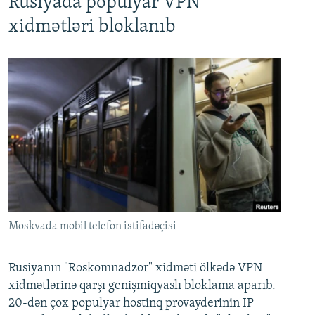
Rusiyada populyar VPN
xidmətləri bloklanıb
Moskvada mobil telefon istifadəçisi
Rusiyanın "Roskomnadzor" xidməti ölkədə VPN
xidmətlərinə qarşı genişmiqyaslı bloklama aparıb.
20-dən çox populyar hostinq provayderinin IP