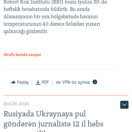
Robert Kox İnstitutu (RKI) bunu iyulun 30-da
həftəlik hesabatında bildirib. Bu arada
Almaniyanın bir sıra bölgələrində havanın
temperaturunun 40 dərəcə Selsidən yuxarı
qalxacağı gözlənilir.
Ətraflı burada oxuyun
Paylaş
PDF
VPN-siz açmaq
İyul 29, 2026
Rusiyada Ukraynaya pul
göndərən jurnalistə 12 il həbs