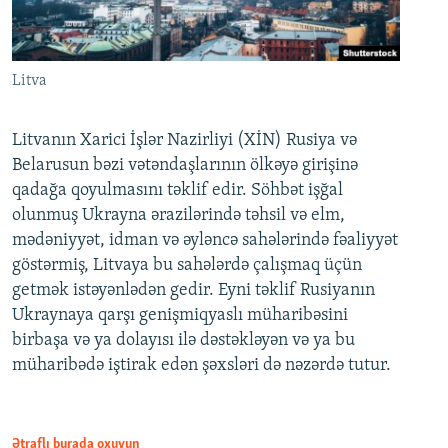
Litva
Litvanın Xarici İşlər Nazirliyi (XİN) Rusiya və
Belarusun bəzi vətəndaşlarının ölkəyə girişinə
qadağa qoyulmasını təklif edir. Söhbət işğal
olunmuş Ukrayna ərazilərində təhsil və elm,
mədəniyyət, idman və əyləncə sahələrində fəaliyyət
göstərmiş, Litvaya bu sahələrdə çalışmaq üçün
getmək istəyənlədən gedir. Eyni təklif Rusiyanın
Ukraynaya qarşı genişmiqyaslı müharibəsini
birbaşa və ya dolayısı ilə dəstəkləyən və ya bu
müharibədə iştirak edən şəxsləri də nəzərdə tutur.
Ətraflı burada oxuyun