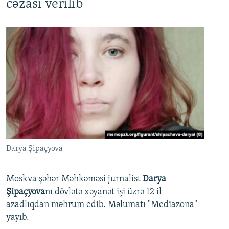
cəzası verilib
Darya Şipaçyova
Moskva şəhər Məhkəməsi jurnalist
Darya
Şipaçyova
nı dövlətə xəyanət işi üzrə 12 il
azadlıqdan məhrum edib. Məlumatı "Mediazona"
yayıb.