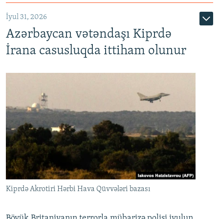
İyul 31, 2026
Azərbaycan vətəndaşı Kiprdə
İrana casusluqda ittiham olunur
Kiprdə Akrotiri Hərbi Hava Qüvvələri bazası
Böyük Britaniyanın terrorla mübarizə polisi iyulun