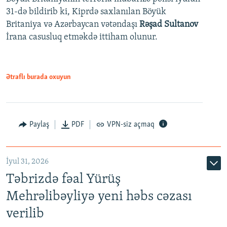
31-də bildirib ki, Kiprdə saxlanılan Böyük
Britaniya və Azərbaycan vətəndaşı
Rəşad Sultanov
İrana casusluq etməkdə ittiham olunur.
Ətraflı burada oxuyun
Paylaş
PDF
VPN-siz açmaq
İyul 31, 2026
Təbrizdə fəal Yürüş
Mehrəlibəyliyə yeni həbs cəzası
verilib