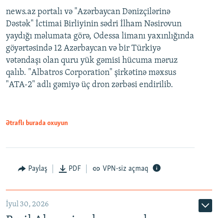
news.az portalı və "Azərbaycan Dənizçilərinə
Dəstək" İctimai Birliyinin sədri İlham Nəsirovun
yaydığı məlumata görə, Odessa limanı yaxınlığında
göyərtəsində 12 Azərbaycan və bir Türkiyə
vətəndaşı olan quru yük gəmisi hücuma məruz
qalıb. "Albatros Corporation" şirkətinə məxsus
"ATA-2" adlı gəmiyə üç dron zərbəsi endirilib.
Ətraflı burada oxuyun
Paylaş
PDF
VPN-siz açmaq
İyul 30, 2026