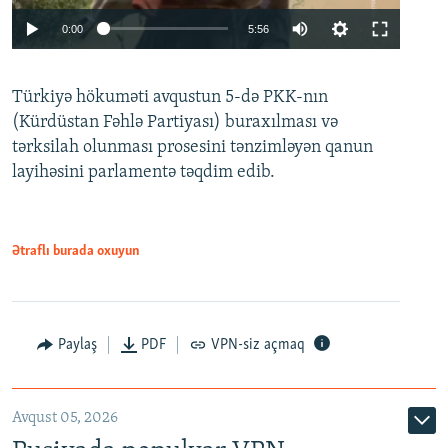
Auto
0:00
5:56
240p
Türkiyə hökuməti avqustun 5-də PKK-nın
360p
(Kürdüstan Fəhlə Partiyası) buraxılması və
480p
Auto
240p
360p
480p
tərksilah olunması prosesini tənzimləyən qanun
720p
layihəsini parlamentə təqdim edib.
720p
1080p
1080p
Ətraflı burada oxuyun
Paylaş
PDF
VPN-siz açmaq
Avqust 05, 2026