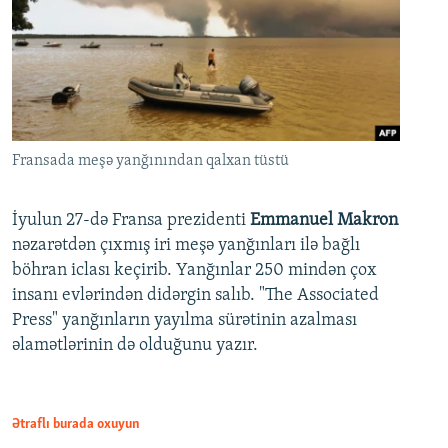
Fransada meşə yanğınından qalxan tüstü
İyulun 27-də Fransa prezidenti
Emmanuel Makron
nəzarətdən çıxmış iri meşə yanğınları ilə bağlı
böhran iclası keçirib. Yanğınlar 250 mindən çox
insanı evlərindən didərgin salıb. "The Associated
Press" yanğınların yayılma sürətinin azalması
əlamətlərinin də olduğunu yazır.
Ətraflı burada oxuyun