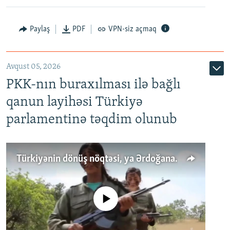
Paylaş
PDF
VPN-siz açmaq
Avqust 05, 2026
PKK-nın buraxılması ilə bağlı
qanun layihəsi Türkiyə
parlamentinə təqdim olunub
Türkiyənin dönüş nöqtəsi, ya Ərdoğana üçüncü şans: PKK ilə qəfil barışıq nə deməkdir?
No media source currently available