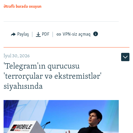
Ətraflı burada oxuyun
Paylaş
PDF
VPN-siz açmaq
İyul 30, 2026
'Telegram'ın qurucusu
'terrorçular və ekstremistlər'
siyahısında