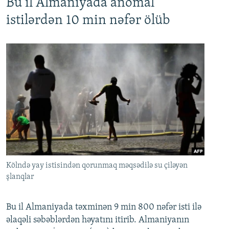
Bu il Almaniyada anomal
istilərdən 10 min nəfər ölüb
Kölndə yay istisindən qorunmaq məqsədilə su çiləyən
şlanqlar
Bu il Almaniyada təxminən 9 min 800 nəfər isti ilə
əlaqəli səbəblərdən həyatını itirib. Almaniyanın