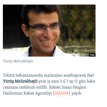
Yürüş Mehrəlibəyli
Təbriz həbsxanasında saxlanılan azərbaycanlı fəal
Yürüş Mehrəlibəyli
yeni iş üzrə 3 il 7 ay 17 gün həbs
cəzasına məhkum edilib. Xəbəri İnsan Haqları
Fəallarının Xəbər Agentliyi (
HRANA
) yayıb.