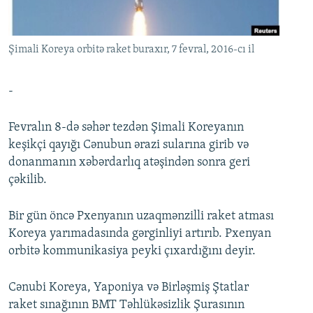
İNFOQRAFIKA
AZƏRBAYCAN ƏDƏBIYYATI KITABXANASI
MISSIYAMIZ
BIZI IZLƏ
KARIKATURA
İSLAM VƏ DEMOKRATIYA
PEŞƏ ETIKASI VƏ JURNALISTIKA STANDARTLARIMIZ
Şimali Koreya orbitə raket buraxır, 7 fevral, 2016-cı il
İZ - MƏDƏNIYYƏT PROQRAMI
MATERIALLARIMIZDAN ISTIFADƏ
AZADLIQRADIOSU MOBIL TELEFONUNUZDA
RFE/RL-in bütün saytları
-
BIZIMLƏ ƏLAQƏ
Fevralın 8-də səhər tezdən Şimali Koreyanın
XƏBƏR BÜLLETENLƏRIMIZ
keşikçi qayığı Cənubun ərazi sularına girib və
donanmanın xəbərdarlıq atəşindən sonra geri
çəkilib.
Bir gün öncə Pxenyanın uzaqmənzilli raket atması
Koreya yarımadasında gərginliyi artırıb. Pxenyan
orbitə kommunikasiya peyki çıxardığını deyir.
Cənubi Koreya, Yaponiya və Birləşmiş Ştatlar
raket sınağının BMT Təhlükəsizlik Şurasının