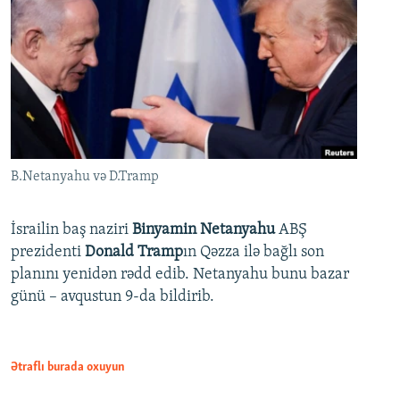
B.Netanyahu və D.Tramp
İsrailin baş naziri
Binyamin Netanyahu
ABŞ
prezidenti
Donald Tramp
ın Qəzza ilə bağlı son
planını yenidən rədd edib. Netanyahu bunu bazar
günü – avqustun 9-da bildirib.
Ətraflı burada oxuyun