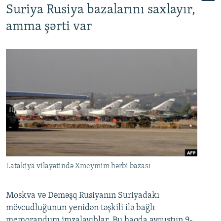
Suriya Rusiya bazalarını saxlayır,
amma şərti var
Latakiya vilayətində Xmeymim hərbi bazası
Moskva və Dəməşq Rusiyanın Suriyadakı
mövcudluğunun yenidən təşkili ilə bağlı
memorandum imzalayıblar. Bu haqda avqustun 9-