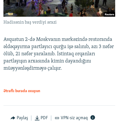
Hadisənin baş verdiyi ərazi
Avqustun 2-də Moskvanın mərkəzində restoranda
əldəqayırma partlayıcı qurğu işə salınıb, azı 3 nəfər
ölüb, 21 nəfər yaralanıb. İstintaq orqanları
partlayışın arxasında kimin dayandığını
müəyyənləşdirməyə çalışır.
Ətraflı burada oxuyun
Paylaş
PDF
VPN-siz açmaq