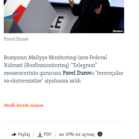
Pavel Durov
Rusiyanın Maliyyə Monitorinqi üzrə Federal
Xidməti (Rosfinmonitorinq) "Telegram"
messencerinin qurucusu
Pavel Durov
u "terrorçular
və ekstremistlər" siyahısına salıb.
Ətraflı burada oxuyun
Paylaş
PDF
VPN-siz açmaq