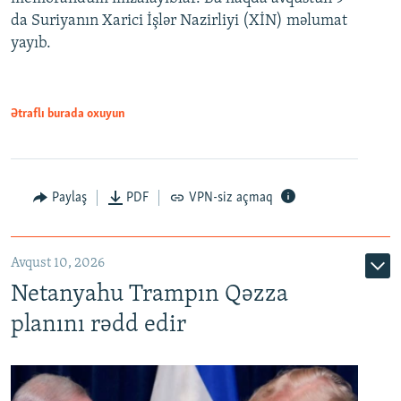
da Suriyanın Xarici İşlər Nazirliyi (XİN) məlumat
yayıb.
Ətraflı burada oxuyun
Paylaş
PDF
VPN-siz açmaq
Avqust 10, 2026
Netanyahu Trampın Qəzza
planını rədd edir