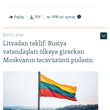
Paylaş
PDF
VPN-siz açmaq
İyul 27, 2026
Litvadan təklif: Rusiya
vətəndaşları ölkəyə girərkən
Moskvanın təcavüzünü pisləsin