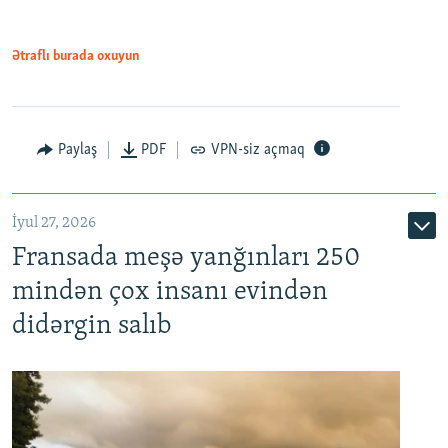
Ətraflı burada oxuyun
Paylaş
PDF
VPN-siz açmaq
İyul 27, 2026
Fransada meşə yanğınları 250
mindən çox insanı evindən
didərgin salıb